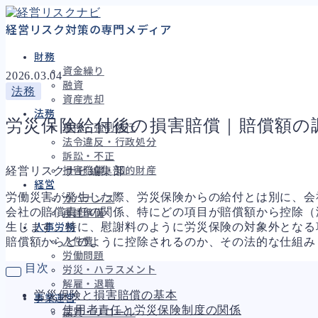
経営リスク対策の専門メディア
財務
資金繰り
2026.03.04
融資
法務
資産売却
法務
労災保険給付後の損害賠償｜賠償額の
差押・強制執行
法令違反・行政処分
訴訟・不正
経営リスクナビ編集部
損害賠償・知的財産
経営
労働災害が発生した際、労災保険からの給付とは別に、会
ガバナンス
会社の賠償責任の関係、特にどの項目が賠償額から控除（
再建準備
生じます。特に、慰謝料のように労災保険の対象外となる
人事労務
賠償額からどのように控除されるのか、その法的な仕組み
人件費
労働問題
目次
労災・ハラスメント
解雇・退職
労災保険と損害賠償の基本
事業運営
使用者責任と労災保険制度の関係
品質・リコール