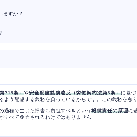
いますか？
？
第715条）
や
安全配慮義務違反（労働契約法第5条）
に基づ
るよう配慮する義務を負っているからです。この義務を怠
の過程で生じた損害も負担すべきという
報償責任の原理
に
がすべて免除されるわけではありません。