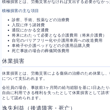
積極損害とは、労働災害がなければ支出する必要がなかっ
積極損害の主な項目
診察、手術、投薬などの治療費
入院に伴う諸雑費
通院にかかる交通費
将来にわたって必要となる介護費用（将来介護費）
自宅のバリアフリー化や介護用車両への改造費用
車椅子や介護ベッドなどの介護用品購入費
死亡事故の場合の葬儀関係費用
休業損害
休業損害とは、労働災害による傷病の治療のため休業し、
について支払われます。
会社員の場合、事故前3ヶ月間の給与総額を基に1日あた
自由に利用できる権利を失ったとして休業損害として請求
として認められます。
逸失利益（後遺障害・死亡）