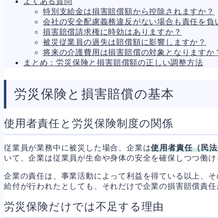
よくある質問
人事労務
570
特別支給金は損害賠償額から控除されますか？
人件費
21
会社の安全配慮義務違反がない場合も責任を負
労働問題
274
損害賠償請求権に時効はありますか？
労災・ハラスメント
145
被災従業員の過失は賠償額に影響しますか？
解雇・退職
130
将来の介護費用は損害賠償の対象となりますか
事業運営
391
まとめ：労災保険と損害賠償額の正しい調整方法
品質・リコール
48
情報漏洩・サイバー
272
事業再編
71
労災保険と損害賠償の基本
手続
699
私的整理
156
法的整理
469
使用者責任と労災保険制度の関係
債権者対応
19
換価・競売
55
従業員が業務中に被災した場合、企業は
使用者責任（民法
いて、企業は従業員が生命や身体の安全を確保しつつ働け
企業の責任は、事業活動によって利益を得ている以上、そ
給付が行われたとしても、それだけで企業の損害賠償責任
労災保険だけでは不足する理由