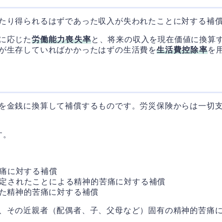
たり得られるはずであった収入が失われたことに対する補
に応じた
労働能力喪失率
と、将来の収入を現在価値に換算
が生存していればかかったはずの生活費を
生活費控除率
を
を金銭に換算して補償するものです。労災保険からは一切
す。
苦痛に対する補償
認定されたことによる精神的苦痛に対する補償
った精神的苦痛に対する補償
、その近親者（配偶者、子、父母など）固有の精神的苦痛