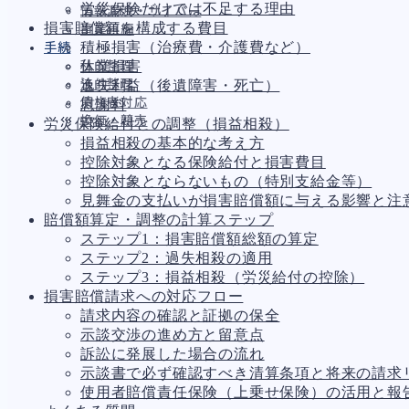
労災保険だけでは不足する理由
情報漏洩・サイバー
損害賠償額を構成する費目
事業再編
積極損害（治療費・介護費など）
手続
休業損害
私的整理
法的整理
逸失利益（後遺障害・死亡）
債権者対応
慰謝料
換価・競売
労災保険給付との調整（損益相殺）
損益相殺の基本的な考え方
控除対象となる保険給付と損害費目
控除対象とならないもの（特別支給金等）
財務
696
見舞金の支払いが損害賠償額に与える影響と注
資金繰り
193
賠償額算定・調整の計算ステップ
融資
308
ステップ1：損害賠償額総額の算定
資産売却
195
ステップ2：過失相殺の適用
法務
1,098
ステップ3：損益相殺（労災給付の控除）
差押・強制執行
231
損害賠償請求への対応フロー
法令違反・行政処分
317
請求内容の確認と証拠の保全
訴訟・不正
279
示談交渉の進め方と留意点
損害賠償・知的財産
271
訴訟に発展した場合の流れ
経営
157
示談書で必ず確認すべき清算条項と将来の請求
ガバナンス
90
使用者賠償責任保険（上乗せ保険）の活用と報
再建準備
67