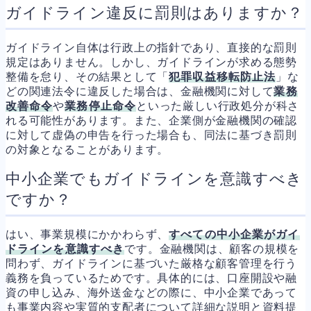
ガイドライン違反に罰則はありますか？
ガイドライン自体は行政上の指針であり、直接的な罰則
規定はありません。しかし、ガイドラインが求める態勢
整備を怠り、その結果として「
犯罪収益移転防止法
」な
どの関連法令に違反した場合は、金融機関に対して
業務
改善命令
や
業務停止命令
といった厳しい行政処分が科さ
れる可能性があります。また、企業側が金融機関の確認
に対して虚偽の申告を行った場合も、同法に基づき罰則
の対象となることがあります。
中小企業でもガイドラインを意識すべき
ですか？
はい、事業規模にかかわらず、
すべての中小企業がガイ
ドラインを意識すべき
です。金融機関は、顧客の規模を
問わず、ガイドラインに基づいた厳格な顧客管理を行う
義務を負っているためです。具体的には、口座開設や融
資の申し込み、海外送金などの際に、中小企業であって
も事業内容や実質的支配者について詳細な説明と資料提