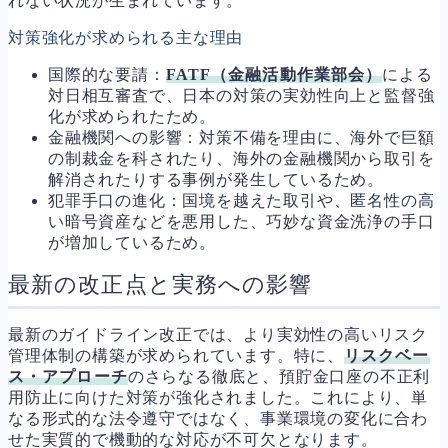
れない状況が生まれています。
対策強化が求められる主な理由
国際的な要請：
FATF（金融活動作業部会）
による
対日相互審査で、日本の対策の実効性向上と監督強
化が求められたため。
金融機関への影響：対策不備を理由に、海外で巨額
の制裁金を科されたり、海外の金融機関から取引を
解消されたりする事例が発生しているため。
犯罪手口の進化：国境を越えた取引や、匿名性の高
い暗号資産などを悪用した、巧妙な資金洗浄の手口
が増加しているため。
最新の改正点と実務への影響
最新のガイドライン改正では、より実効性の高いリスク
管理体制の構築が求められています。特に、
リスクベー
ス・アプローチ
のさらなる徹底と、預貯金口座の不正利
用防止に向けた対策が強化されました。これにより、単
なる形式的な法令遵守ではなく、事業環境の変化に合わ
せた実質的で機動的な対応が不可欠となります。