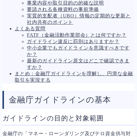
事業内容や取引目的の的確な説明
人事労務
574
要請される各種資料の事前準備
人件費
20
実質的支配者（UBO）情報の定期的な更新と
労働問題
266
社内共有のポイント
労災・ハラスメント
150
よくある質問
解雇・退職
138
FATF（金融活動作業部会）とは何ですか？
事業運営
374
ガイドライン違反に罰則はありますか？
品質・リコール
49
中小企業でもガイドラインを意識すべきです
情報漏洩・サイバー
256
か？
事業再編
69
最新のガイドライン原文はどこで確認できま
手続
664
すか？
私的整理
142
まとめ：金融庁ガイドラインを理解し、円滑な金融
法的整理
449
取引を実現する
債権者対応
19
換価・競売
54
金融庁ガイドラインの基本
ガイドラインの目的と対象範囲
金融庁の「マネー・ローンダリング及びテロ資金供与対