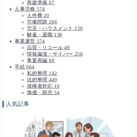
再建準備
67
人事労務
574
人件費
20
労働問題
266
労災・ハラスメント
150
解雇・退職
138
事業運営
374
品質・リコール
49
情報漏洩・サイバー
256
事業再編
69
手続
664
私的整理
142
法的整理
449
債権者対応
19
換価・競売
54
人気記事