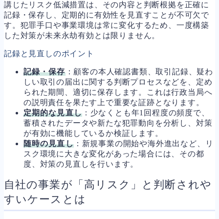
講じたリスク低減措置は、その内容と判断根拠を正確に
記録・保存し、定期的に有効性を見直すことが不可欠で
す。犯罪手口や事業環境は常に変化するため、一度構築
した対策が未来永劫有効とは限りません。
記録と見直しのポイント
記録・保存
：顧客の本人確認書類、取引記録、疑わ
しい取引の届出に関する判断プロセスなどを、定め
られた期間、適切に保存します。これは行政当局へ
の説明責任を果たす上で重要な証跡となります。
定期的な見直し
：少なくとも年1回程度の頻度で、
蓄積されたデータや新たな犯罪動向を分析し、対策
が有効に機能しているか検証します。
随時の見直し
：新規事業の開始や海外進出など、リ
スク環境に大きな変化があった場合には、その都
度、対策の見直しを行います。
自社の事業が「高リスク」と判断されや
すいケースとは