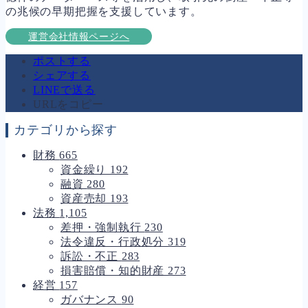
の兆候の早期把握を支援しています。
運営会社情報ページへ
ポストする
シェアする
LINEで送る
URLをコピー
カテゴリから探す
財務
665
資金繰り
192
融資
280
資産売却
193
法務
1,105
差押・強制執行
230
法令違反・行政処分
319
訴訟・不正
283
損害賠償・知的財産
273
経営
157
ガバナンス
90