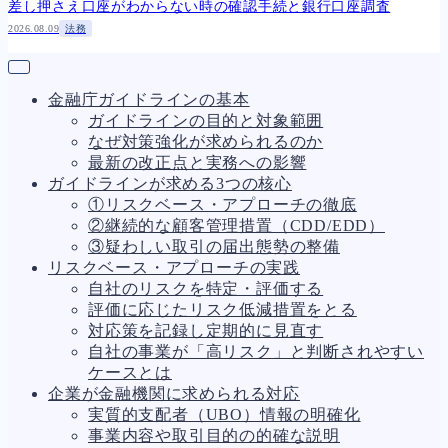
差し押さえ口座がわからない時の確認手続と銀行口座調査
2026.08.09
法務
金融庁ガイドラインの基本
ガイドラインの目的と対象範囲
なぜ対策強化が求められるのか
最新の改正点と実務への影響
ガイドラインが求める3つの核心
①リスクベース・アプローチの徹底
②継続的な顧客管理措置（CDD/EDD）
③疑わしい取引の届出態勢の整備
リスクベース・アプローチの実践
自社のリスクを特定・評価する
評価に応じたリスク低減措置をとる
対応策を記録し定期的に見直す
自社の事業が「高リスク」と判断されやすい
ケースとは
企業が金融機関に求められる対応
実質的支配者（UBO）情報の明確化
事業内容や取引目的の的確な説明