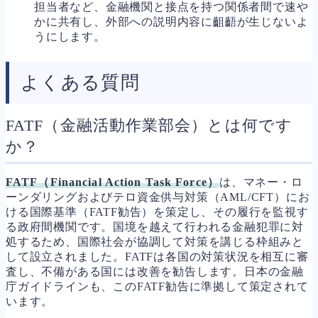
担当者など、金融機関と接点を持つ関係者間で速や
かに共有し、外部への説明内容に齟齬が生じないよ
うにします。
よくある質問
FATF（金融活動作業部会）とは何です
か？
FATF（Financial Action Task Force）
は、マネー・ロ
ーンダリングおよびテロ資金供与対策（AML/CFT）にお
ける国際基準（FATF勧告）を策定し、その履行を監視す
る政府間機関です。国境を越えて行われる金融犯罪に対
処するため、国際社会が協調して対策を講じる枠組みと
して設立されました。FATFは各国の対策状況を相互に審
査し、不備がある国には改善を勧告します。日本の金融
庁ガイドラインも、このFATF勧告に準拠して策定されて
います。