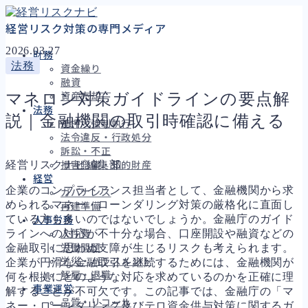
経営リスク対策の専門メディア
2026.03.27
財務
法務
資金繰り
融資
マネロン対策ガイドラインの要点解
資産売却
法務
説｜金融機関の取引時確認に備える
差押・強制執行
法令違反・行政処分
訴訟・不正
経営リスクナビ編集部
損害賠償・知的財産
経営
企業のコンプライアンス担当者として、金融機関から求
ガバナンス
められるマネー・ローンダリング対策の厳格化に直面し
再建準備
ている方も多いのではないでしょうか。金融庁のガイド
人事労務
ラインへの対応が不十分な場合、口座開設や融資などの
人件費
金融取引に思わぬ支障が生じるリスクも考えられます。
労働問題
労災・ハラスメント
企業が円滑な金融取引を継続するためには、金融機関が
解雇・退職
何を根拠にどのような対応を求めているのかを正確に理
事業運営
解することが不可欠です。この記事では、金融庁の「マ
品質・リコール
ネー・ローンダリング及びテロ資金供与対策に関するガ