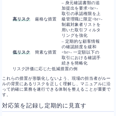
– 身元確認書類の追
加提出を要求<br>-
取引の承認権限を上
高リスク
厳格な措置
級管理職に限定<br>-
制裁対象者リストを
用いた取引フィルタ
リングを強化
– 定期的な顧客情報
の確認頻度を緩和
低リスク
簡素な措置
<br>- 一定額以下の
取引における確認手
続きを簡略化
リスク評価に応じた低減措置の例
これらの措置が形骸化しないよう、現場の担当者がルー
ルの背景にあるリスクを正しく理解し、マニュアルに沿
って的確に業務を遂行できる体制を整えることが重要で
す。
対応策を記録し定期的に見直す