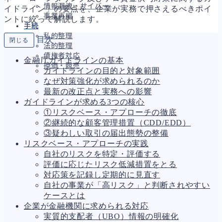
情報漏洩・サイバー
イドライン」の要点を、企業が実務で押さえるべきポイ
事業再編
ントに絞って解説します。
手続
私的整理
目次
閉じる
法的整理
債権者対応
金融庁ガイドラインの基本
換価・競売
ガイドラインの目的と対象範囲
なぜ対策強化が求められるのか
最新の改正点と実務への影響
ガイドラインが求める3つの核心
財務
665
①リスクベース・アプローチの徹底
資金繰り
192
②継続的な顧客管理措置（CDD/EDD）
融資
280
③疑わしい取引の届出態勢の整備
資産売却
193
リスクベース・アプローチの実践
法務
1,105
自社のリスクを特定・評価する
差押・強制執行
230
評価に応じたリスク低減措置をとる
法令違反・行政処分
319
対応策を記録し定期的に見直す
訴訟・不正
283
自社の事業が「高リスク」と判断されやすい
損害賠償・知的財産
273
ケースとは
経営
157
企業が金融機関に求められる対応
ガバナンス
90
実質的支配者（UBO）情報の明確化
再建準備
67