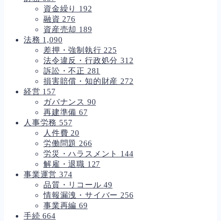
資金繰り
192
融資
276
資産売却
189
法務
1,090
差押・強制執行
225
法令違反・行政処分
312
訴訟・不正
281
損害賠償・知的財産
272
経営
157
ガバナンス
90
再建準備
67
人事労務
557
人件費
20
労働問題
266
労災・ハラスメント
144
解雇・退職
127
事業運営
374
品質・リコール
49
情報漏洩・サイバー
256
事業再編
69
手続
664