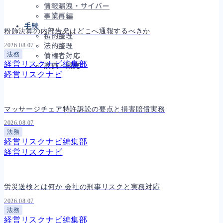
情報漏洩・サイバー
事業再編
手続
粉飾決算の内部告発はどこへ通報するべきか
私的整理
2026.08.07
法的整理
法務
債権者対応
経営リスクナビ編集部
換価・競売
経営リスクナビ
財務
657
マッサージチェア特許訴訟の要点と損害賠償実務
資金繰り
192
2026.08.07
融資
276
法務
資産売却
189
経営リスクナビ編集部
法務
1,090
経営リスクナビ
差押・強制執行
225
法令違反・行政処分
312
訴訟・不正
281
労災送検とは何か 会社の刑事リスクと実務対応
損害賠償・知的財産
272
経営
157
2026.08.07
ガバナンス
90
法務
再建準備
67
経営リスクナビ編集部