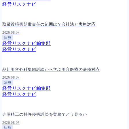
人事労務
557
経営リスクナビ
人件費
20
労働問題
266
労災・ハラスメント
144
取締役損害賠償責任の範囲は？会社法と実務対応
解雇・退職
127
2026.08.07
事業運営
374
法務
品質・リコール
49
経営リスクナビ編集部
情報漏洩・サイバー
256
経営リスクナビ
事業再編
69
手続
664
私的整理
142
品川美容外科集団訴訟から学ぶ美容医療の法務対応
法的整理
449
債権者対応
19
2026.08.07
換価・競売
54
法務
経営リスクナビ編集部
経営リスクナビ
寺岡精工の特許侵害訴訟を実務でどう見るか
2026.08.07
法務