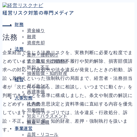
経営リスク対策の専門メディア
CATEGORY
財務
資金繰り
法務
融資
資産売却
法務
企業経営で生じる法務リスクを、実務判断に必要な粒度でま
差押・強制執行
とめています。取引先の債務不履行や契約解除、損害賠償請
法令違反・行政処分
訴訟・不正
求への対応、行政処分や法令違反が発覚したときの初動、訴
損害賠償・知的財産
訟・差押えといった強制執行の局面まで、経営者・法務担当
経営
ガバナンス
者が「次に何を確認し、誰に相談し、いつまでに動くか」を
再建準備
判断できることを基準に構成しました。条文や制度の解説に
人事労務
とどめず、社内の意思決定と資料準備に直結する内容を優先
人件費
労働問題
しています。下位カテゴリでは、法令違反・行政処分、訴
労災・ハラスメント
訟・不正、損害賠償・知的財産、差押・強制執行を扱いま
解雇・退職
事業運営
す。
品質・リコール