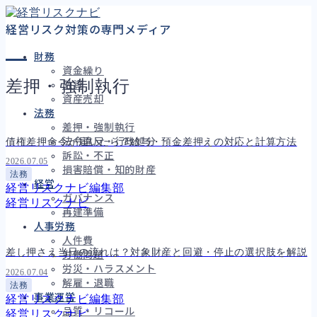
経営リスク対策の専門メディア
CATEGORY
財務
資金繰り
差押・強制執行
融資
資産売却
法務
差押・強制執行
法令違反・行政処分
債権差押命令が届いたら？給与・預金差押えの対応と計算方法
訴訟・不正
2026.07.05
損害賠償・知的財産
法務
経営
経営リスクナビ編集部
ガバナンス
経営リスクナビ
再建準備
人事労務
人件費
差し押さえ当日の流れは？対象財産と回避・停止の選択肢を解説
労働問題
労災・ハラスメント
2026.07.04
解雇・退職
法務
事業運営
経営リスクナビ編集部
品質・リコール
経営リスクナビ