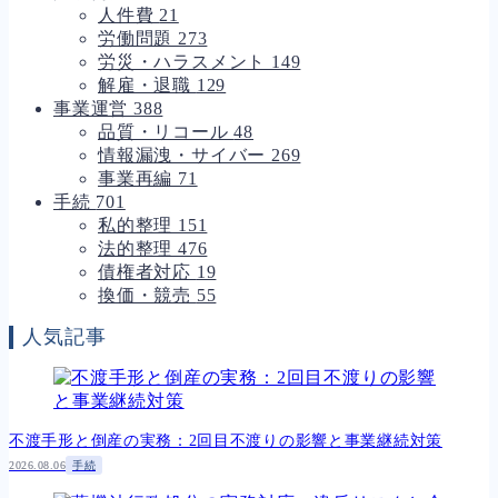
人件費
21
労働問題
273
労災・ハラスメント
149
解雇・退職
129
事業運営
388
品質・リコール
48
情報漏洩・サイバー
269
事業再編
71
手続
701
私的整理
151
法的整理
476
債権者対応
19
換価・競売
55
人気記事
不渡手形と倒産の実務：2回目不渡りの影響と事業継続対策
2026.08.06
手続