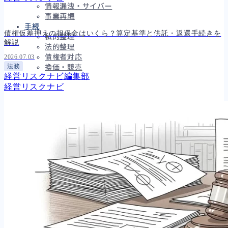
情報漏洩・サイバー
事業再編
手続
債権仮差押えの担保金はいくら？算定基準と供託・返還手続きを
私的整理
解説
法的整理
債権者対応
2026.07.03
法務
換価・競売
経営リスクナビ編集部
経営リスクナビ
財務
695
資金繰り
193
融資
308
資産売却
194
法務
1,099
差押・強制執行
231
法令違反・行政処分
318
訴訟・不正
279
損害賠償・知的財産
271
経営
157
ガバナンス
90
再建準備
67