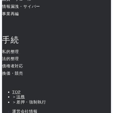
情報漏洩・サイバー
事業再編
手続
私的整理
法的整理
債権者対応
換価・競売
TOP
＞
法務
＞
差押・強制執行
運営会社情報