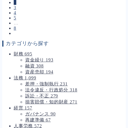
2
3
4
5
…
8
カテゴリから探す
財務
695
資金繰り
193
融資
308
資産売却
194
法務
1,099
差押・強制執行
231
法令違反・行政処分
318
訴訟・不正
279
損害賠償・知的財産
271
経営
157
ガバナンス
90
再建準備
67
人事労務
572