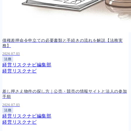
人事労務
572
人件費
21
労働問題
273
労災・ハラスメント
149
解雇・退職
129
事業運営
388
債権差押命令申立ての必要書類と手続きの流れを解説【法務実
品質・リコール
48
務】
情報漏洩・サイバー
269
事業再編
71
2026.07.03
手続
701
法務
経営リスクナビ編集部
私的整理
151
経営リスクナビ
法的整理
476
債権者対応
19
換価・競売
55
差し押さえ物件の探し方｜公売・競売の情報サイトと法人の参加
手順
2026.07.03
法務
経営リスクナビ編集部
経営リスクナビ