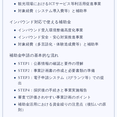
人事労務
580
観光現場におけるICTサービス等利活用促進事業
人件費
20
対象経費（システム導入費等）と補助率
労働問題
266
労災・ハラスメント
153
インバウンド対応で使える補助金
解雇・退職
141
インバウンド受入環境整備高度化事業
事業運営
376
品質・リコール
49
インバウンド安全・安心対策推進事業
情報漏洩・サイバー
258
対象経費（多言語化・体験造成費等）と補助率
事業再編
69
手続
664
補助金申請の基本的な流れ
私的整理
142
STEP1：公募情報の確認と要件の理解
法的整理
449
債権者対応
19
STEP2：事業計画書の作成と必要書類の準備
換価・競売
54
STEP3：電子申請システム（Jグランツ等）での提
出
STEP4：採択後の手続きと事業実施報告
審査で評価されやすい事業計画のポイント
補助金活用における資金繰りの注意点（後払いの原
則）