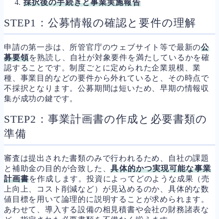
採択後の手続きと事業実施報告
STEP1：公募情報の確認と要件の理解
申請の第一歩は、所管官庁のウェブサイト等で最新の
公
募要領
を熟読し、自社が対象要件を満たしているかを確
認することです。制度ごとに定められた企業規模、業
種、事業目的などの要件から外れていると、その時点で
不採択となります。公募期間は短いため、早期の情報収
集が成功の鍵です。
STEP2：事業計画書の作成と必要書類の
準備
審査は提出された書類のみで行われるため、自社の課題
と補助金の目的が合致した、
具体的かつ実現可能な事業
計画書
を作成します。投資によってどのような成果（売
上向上、コスト削減など）が見込めるのか、具体的な数
値目標を用いて論理的に説明することが求められます。
あわせて、導入する設備の相見積書や会社の財務諸表な