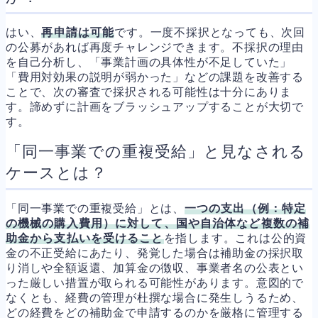
はい、
再申請は可能
です。一度不採択となっても、次回
の公募があれば再度チャレンジできます。不採択の理由
を自己分析し、「事業計画の具体性が不足していた」
「費用対効果の説明が弱かった」などの課題を改善する
ことで、次の審査で採択される可能性は十分にありま
す。諦めずに計画をブラッシュアップすることが大切で
す。
「同一事業での重複受給」と見なされる
ケースとは？
「同一事業での重複受給」とは、
一つの支出（例：特定
の機械の購入費用）に対して、国や自治体など複数の補
助金から支払いを受けること
を指します。これは公的資
金の不正受給にあたり、発覚した場合は補助金の採択取
り消しや全額返還、加算金の徴収、事業者名の公表とい
った厳しい措置が取られる可能性があります。意図的で
なくとも、経費の管理が杜撰な場合に発生しうるため、
どの経費をどの補助金で申請するのかを厳格に管理する