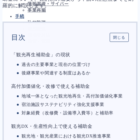
情報漏洩・サイバー
羅的に解説します。
事業再編
手続
私的整理
法的整理
債権者対応
目次
閉じる
換価・競売
「観光再生補助金」の現状
過去の主要事業と現在の位置づけ
財務
670
資金繰り
192
後継事業や関連する制度はあるか
融資
281
資産売却
197
高付加価値化・改修で使える補助金
法務
1,112
地域一体となった観光地再生・高付加価値化事業
差押・強制執行
232
宿泊施設サステナビリティ強化支援事業
法令違反・行政処分
324
訴訟・不正
283
対象経費（改修費・設備導入費等）と補助率
損害賠償・知的財産
273
経営
157
観光DX・生産性向上で使える補助金
ガバナンス
90
観光地・観光産業における観光DX推進事業
再建準備
67