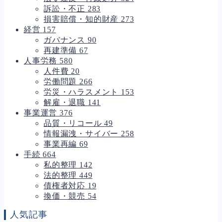
訴訟・不正
283
損害賠償・知的財産
273
経営
157
ガバナンス
90
再建準備
67
人事労務
580
人件費
20
労働問題
266
労災・ハラスメント
153
解雇・退職
141
事業運営
376
品質・リコール
49
情報漏洩・サイバー
258
事業再編
69
手続
664
私的整理
142
法的整理
449
債権者対応
19
換価・競売
54
人気記事