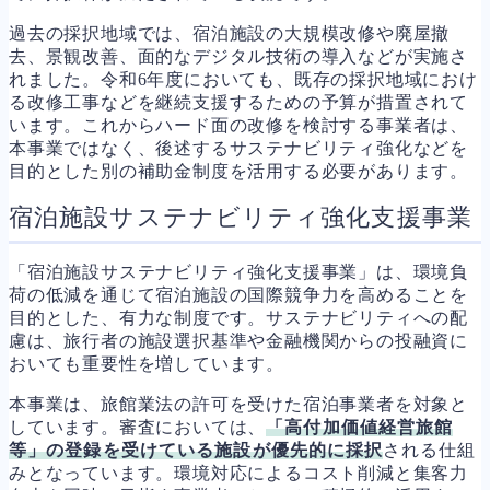
過去の採択地域では、宿泊施設の大規模改修や廃屋撤
去、景観改善、面的なデジタル技術の導入などが実施さ
れました。令和6年度においても、既存の採択地域におけ
る改修工事などを継続支援するための予算が措置されて
います。これからハード面の改修を検討する事業者は、
本事業ではなく、後述するサステナビリティ強化などを
目的とした別の補助金制度を活用する必要があります。
宿泊施設サステナビリティ強化支援事業
「宿泊施設サステナビリティ強化支援事業」は、環境負
荷の低減を通じて宿泊施設の国際競争力を高めることを
目的とした、有力な制度です。サステナビリティへの配
慮は、旅行者の施設選択基準や金融機関からの投融資に
おいても重要性を増しています。
本事業は、旅館業法の許可を受けた宿泊事業者を対象と
しています。審査においては、
「高付加価値経営旅館
等」の登録を受けている施設が優先的に採択
される仕組
みとなっています。環境対応によるコスト削減と集客力