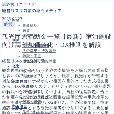
経営リスク対策の専門メディア
2026.02.23
財務
経営
資金繰り
融資
観光庁の補助金一覧【最新】宿泊施設
資産売却
法務
向け高付加価値化・DX推進を解説
差押・強制執行
法令違反・行政処分
訴訟・不正
経営リスクナビ編集部
損害賠償・知的財産
経営
観光再生補助金という名称の支援策をお探しの事業者様
ガバナンス
も多いのではないでしょうか。現在、観光庁が管轄する
再建準備
補助金は、コロナ禍からの復興を目的とした大規模支援
人事労務
から、DX推進やサステナビリティ強化といった個別課題
人件費
の解決へと重点を移しています。自社の経営課題に合っ
労働問題
労災・ハラスメント
た制度を見つけなければ、貴重な設備投資や事業改革の
解雇・退職
機会を逃すことになりかねません。この記事では、宿泊
事業運営
施設をはじめとする観光事業者が今活用できる主要な補
品質・リコール
助金について、目的別の概要から申請の注意点までを網