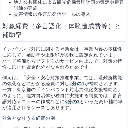
地方公共団体による観光危機管理計画の策定や避難
訓練の実施
災害情報の多言語発信ツールの導入
対象経費（多言語化・体験造成費等）と
補助率
インバウンド対応に関する補助金は、事業内容の多様性
に応じて、補助率や上限額が柔軟に設定されています。
ハード整備からソフト面のサービス向上まで、対策の特
性に応じた資金配分がなされるためです。
例えば、「安全・安心対策推進事業」では、避難所機能
の強化などにかかる経費に対し
2分の1
が補助されます。
一方、東京都の「インバウンド対応力強化支援補助金」
のように、地方自治体が独自に実施する制度では、多言
語対応メニューの作成などに
3分の2
といった高い補助率
が適用されるケースもあります。
対象となりうる経費の例