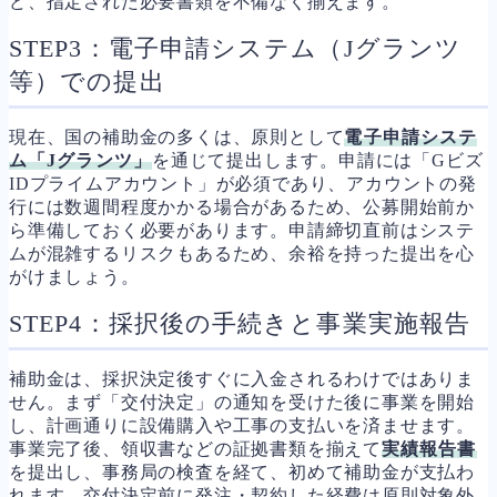
ど、指定された必要書類を不備なく揃えます。
STEP3：電子申請システム（Jグランツ
等）での提出
現在、国の補助金の多くは、原則として
電子申請システ
ム「Jグランツ」
を通じて提出します。申請には「Gビズ
IDプライムアカウント」が必須であり、アカウントの発
行には数週間程度かかる場合があるため、公募開始前か
ら準備しておく必要があります。申請締切直前はシステ
ムが混雑するリスクもあるため、余裕を持った提出を心
がけましょう。
STEP4：採択後の手続きと事業実施報告
補助金は、採択決定後すぐに入金されるわけではありま
せん。まず「交付決定」の通知を受けた後に事業を開始
し、計画通りに設備購入や工事の支払いを済ませます。
事業完了後、領収書などの証拠書類を揃えて
実績報告書
を提出し、事務局の検査を経て、初めて補助金が支払わ
れます。交付決定前に発注・契約した経費は原則対象外