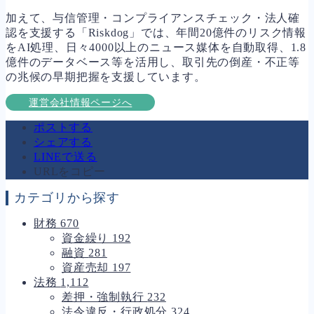
加えて、与信管理・コンプライアンスチェック・法人確
認を支援する「Riskdog」では、年間20億件のリスク情報
をAI処理、日々4000以上のニュース媒体を自動取得、1.8
億件のデータベース等を活用し、取引先の倒産・不正等
の兆候の早期把握を支援しています。
運営会社情報ページへ
ポストする
シェアする
LINEで送る
URLをコピー
カテゴリから探す
財務
670
資金繰り
192
融資
281
資産売却
197
法務
1,112
差押・強制執行
232
法令違反・行政処分
324