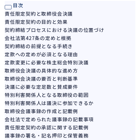
目次
ガバナンス
90
責任限定契約と取締役会決議
再建準備
67
責任限定契約の目的と効果
契約締結プロセスにおける決議の位置づけ
人事労務
562
会社法第427条の定めと根拠
人件費
20
契約締結の前提となる手続き
労働問題
266
定款への定めが必須となる理由
労災・ハラスメント
定款変更に必要な株主総会特別決議
145
取締役会決議の具体的な進め方
解雇・退職
131
取締役会決議の要否と判断基準
事業運営
374
決議に必要な定足数と賛成要件
特別利害関係人となる取締役の範囲
品質・リコール
49
特別利害関係人は議決に参加できるか
情報漏洩・サイバー
256
取締役会議事録の作成と記載例
事業再編
69
会社法で定められた議事録の記載事項
責任限定契約の承認に関する記載例
手続
664
議事録の署名・記名押印と保管義務
私的整理