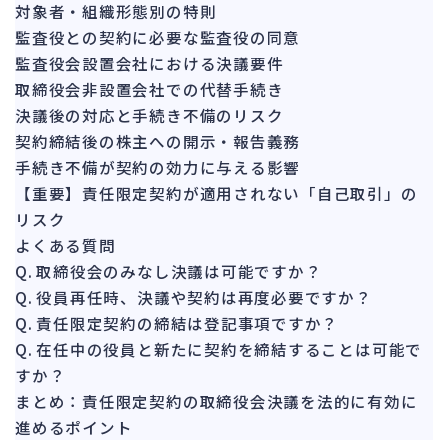
142
対象者・組織形態別の特則
法的整理
449
監査役との契約に必要な監査役の同意
債権者対応
監査役会設置会社における決議要件
19
取締役会非設置会社での代替手続き
換価・競売
54
決議後の対応と手続き不備のリスク
契約締結後の株主への開示・報告義務
手続き不備が契約の効力に与える影響
【重要】責任限定契約が適用されない「自己取引」の
リスク
よくある質問
Q. 取締役会のみなし決議は可能ですか？
Q. 役員再任時、決議や契約は再度必要ですか？
Q. 責任限定契約の締結は登記事項ですか？
Q. 在任中の役員と新たに契約を締結することは可能で
すか？
まとめ：責任限定契約の取締役会決議を法的に有効に
進めるポイント