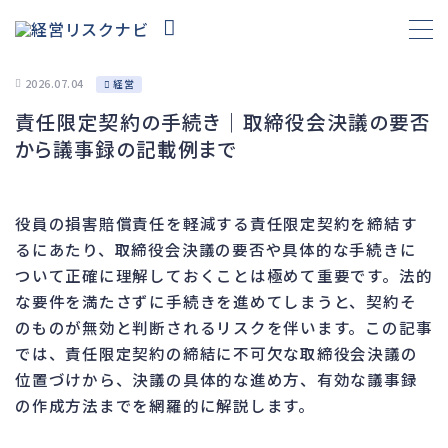
2026.07.04
経営
責任限定契約の手続き｜取締役会決議の要否
財務
663
から議事録の記載例まで
資金繰り
192
融資
278
役員の損害賠償責任を軽減する責任限定契約を締結す
資産売却
193
るにあたり、取締役会決議の要否や具体的な手続きに
法務
1,099
ついて正確に理解しておくことは極めて重要です。法的
な要件を満たさずに手続きを進めてしまうと、契約そ
差押・強制執行
227
のものが無効と判断されるリスクを伴います。この記事
法令違反・行政処分
316
では、責任限定契約の締結に不可欠な取締役会決議の
訴訟・不正
283
位置づけから、決議の具体的な進め方、有効な議事録
損害賠償・知的財産
273
の作成方法までを網羅的に解説します。
経営
157