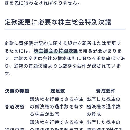
きを先に行わなければなりません。
定款変更に必要な株主総会特別決議
定款に責任限定契約に関する規定を新設または変更す
るためには、
株主総会の特別決議
を経る必要がありま
す。定款の変更は会社の根本規則に関わる重要事項であ
り、通常の普通決議よりも厳格な要件が課されていま
す。
決議の種類
定足数
賛成要件
議決権を行使できる株主
出席した株主の
普通決議
の議決権の過半数を有す
議決権の過半数
る株主が出席
の賛成
議決権を行使できる株主
出席した株主の
特別決議
の議決権の過半数を有す
議決権の
3分の2