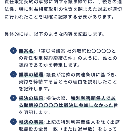
責任限定契約の承認に関する議事録では、手続きの適
法性、特に利益相反取引の性質を踏まえた対応が適切
に行われたことを明確に記録する必要があります。
具体的には、以下のような内容を記載します。
議案名
: 「第〇号議案 社外取締役〇〇〇〇と
の責任限定契約締結の件」のように、誰との
契約であるかを特定します。
議事の経過
: 議長が定款の関連条項に基づき、
契約を締結する旨とその理由を説明したこと
を記録します。
採決の結果
: 採決の際、
特別利害関係人であ
る取締役〇〇〇〇は議決に参加しなかった
旨
を明記します。
可決の事実
: 上記の特別利害関係人を除く出席
取締役の全員一致（または過半数）をもって