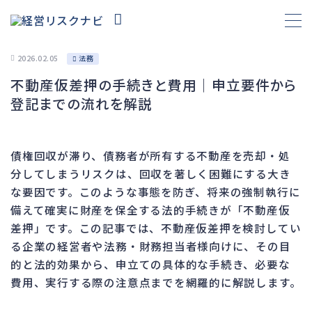
2026.02.05
法務
不動産仮差押の手続きと費用｜申立要件から
財務
665
登記までの流れを解説
資金繰り
192
融資
280
債権回収が滞り、債務者が所有する不動産を売却・処
資産売却
193
分してしまうリスクは、回収を著しく困難にする大き
法務
1,105
な要因です。このような事態を防ぎ、将来の強制執行に
備えて確実に財産を保全する法的手続きが「不動産仮
差押・強制執行
230
差押」です。この記事では、不動産仮差押を検討してい
法令違反・行政処分
319
る企業の経営者や法務・財務担当者様向けに、その目
訴訟・不正
283
的と法的効果から、申立ての具体的な手続き、必要な
損害賠償・知的財産
273
費用、実行する際の注意点までを網羅的に解説します。
経営
157