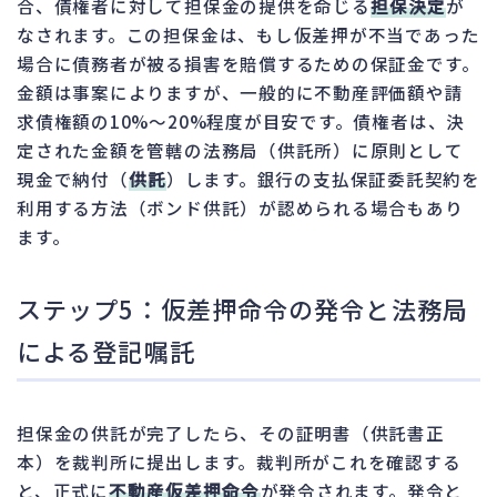
合、債権者に対して担保金の提供を命じる
担保決定
が
なされます。この担保金は、もし仮差押が不当であった
場合に債務者が被る損害を賠償するための保証金です。
金額は事案によりますが、一般的に不動産評価額や請
求債権額の10%～20%程度が目安です。債権者は、決
定された金額を管轄の法務局（供託所）に原則として
現金で納付（
供託
）します。銀行の支払保証委託契約を
利用する方法（ボンド供託）が認められる場合もあり
ます。
ステップ5：仮差押命令の発令と法務局
による登記嘱託
担保金の供託が完了したら、その証明書（供託書正
本）を裁判所に提出します。裁判所がこれを確認する
と、正式に
不動産仮差押命令
が発令されます。発令と