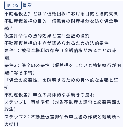
目次
閉じる
ガバナンス
90
不動産仮差押とは？債権回収における目的と法的効果
再建準備
67
不動産仮差押の目的：債務者の財産処分を防ぐ保全手
続き
人事労務
574
仮差押命令の法的効果と差押登記の役割
人件費
20
不動産仮差押の申立が認められるための法的要件
労働問題
266
要件1：被保全権利の存在（金銭債権があることの疎
労災・ハラスメント
150
明）
解雇・退職
要件2：保全の必要性（仮差押をしないと強制執行が困
138
難になる事情）
事業運営
374
「保全の必要性」を疎明するための具体的な主張と証
拠
品質・リコール
49
不動産仮差押申立の具体的な手続きの流れ
情報漏洩・サイバー
256
ステップ1：事前準備（対象不動産の調査と必要書類の
事業再編
69
収集）
ステップ2：不動産仮差押命令申立書の作成と裁判所へ
手続
664
の提出
私的整理