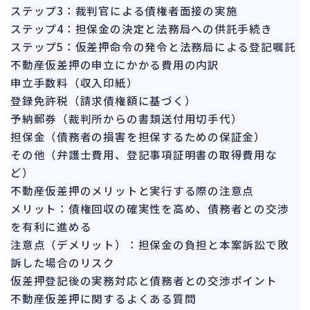
142
ステップ3：裁判官による債権者面接の実施
法的整理
449
ステップ4：担保金の決定と法務局への供託手続き
債権者対応
19
ステップ5：仮差押命令の発令と法務局による登記嘱託
換価・競売
不動産仮差押の申立にかかる費用の内訳
54
申立手数料（収入印紙）
登録免許税（請求債権額に基づく）
予納郵券（裁判所からの書類送付用切手代）
担保金（債務者の損害を担保するための保証金）
その他（弁護士費用、登記事項証明書の取得費用な
ど）
不動産仮差押のメリットと実行する際の注意点
メリット：債権回収の確実性を高め、債務者との交渉
を有利に進める
注意点（デメリット）：担保金の負担と本案訴訟で敗
訴した場合のリスク
仮差押登記後の実務対応と債務者との交渉ポイント
不動産仮差押に関するよくある質問