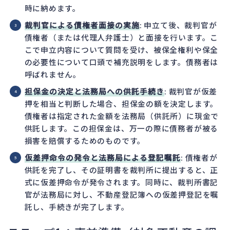
時に納めます。
裁判官による債権者面接の実施
: 申立て後、裁判官が
債権者（または代理人弁護士）と面接を行います。こ
こで申立内容について質問を受け、被保全権利や保全
の必要性について口頭で補充説明をします。債務者は
呼ばれません。
担保金の決定と法務局への供託手続き
: 裁判官が仮差
押を相当と判断した場合、担保金の額を決定します。
債権者は指定された金額を法務局（供託所）に現金で
供託します。この担保金は、万一の際に債務者が被る
損害を賠償するためのものです。
仮差押命令の発令と法務局による登記嘱託
: 債権者が
供託を完了し、その証明書を裁判所に提出すると、正
式に仮差押命令が発令されます。同時に、裁判所書記
官が法務局に対し、不動産登記簿への仮差押登記を嘱
託し、手続きが完了します。