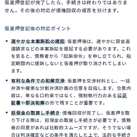
仮差押登記が完了したら、手続きは終わりではありま
せん。その後の対応が債権回収の成否を分けます。
仮差押登記後の対応ポイント
速やかな本案訴訟の提起
: 仮差押後は、速やかに貸金返
還請求などの本案訴訟を提起する必要があります。これ
を怠ると、債務者から「起訴命令」を申し立てられ、指
定期間内に提訴しないと仮差押が取り消されてしまい
ます。
有利な条件での和解交渉
: 仮差押を交渉材料とし、一括
弁済や確実な分割弁済計画の合意を目指します。合意内
容は、単なる口約束ではなく、強制執行力のある
公正
証書
や
即決和解
の形で残すことが重要です。
担保金の取戻し手続き
: 債権回収が完了し、仮差押を取
り下げる際は、担保金の取戻し手続きが必要です。債務
者の同意があれば比較的スムーズですが、そうでない場
合は判決確定などの条件を満たした上で、法的な手続き