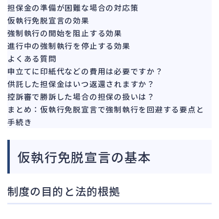
142
担保金の準備が困難な場合の対応策
法的整理
453
仮執行免脱宣言の効果
債権者対応
19
強制執行の開始を阻止する効果
換価・競売
進行中の強制執行を停止する効果
54
よくある質問
申立てに印紙代などの費用は必要ですか？
供託した担保金はいつ返還されますか？
控訴審で勝訴した場合の担保の扱いは？
まとめ：仮執行免脱宣言で強制執行を回避する要点と
手続き
仮執行免脱宣言の基本
制度の目的と法的根拠