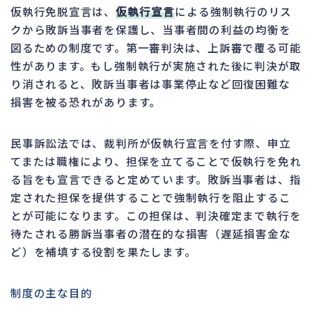
仮執行免脱宣言は、
仮執行宣言
による強制執行のリス
クから敗訴当事者を保護し、当事者間の利益の均衡を
図るための制度です。第一審判決は、上訴審で覆る可能
性があります。もし強制執行が実施された後に判決が取
り消されると、敗訴当事者は事業停止など回復困難な
損害を被る恐れがあります。
民事訴訟法では、裁判所が仮執行宣言を付す際、申立
てまたは職権により、担保を立てることで仮執行を免れ
る旨をも宣言できると定めています。敗訴当事者は、指
定された担保を提供することで強制執行を阻止するこ
とが可能になります。この担保は、判決確定まで執行を
待たされる勝訴当事者の潜在的な損害（遅延損害金な
ど）を補填する役割を果たします。
制度の主な目的