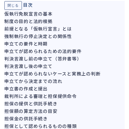
目次
閉じる
ガバナンス
90
仮執行免脱宣言の基本
再建準備
67
制度の目的と法的根拠
前提となる「仮執行宣言」とは
人事労務
557
強制執行の停止決定との関係性
人件費
20
申立ての要件と時期
労働問題
266
申立てが認められるための法的要件
労災・ハラスメント
144
判決言渡し前の申立て（答弁書等）
解雇・退職
判決言渡し後の申立て
127
申立てが認められないケースと実務上の判断
事業運営
375
申立てから決定までの流れ
申立書の作成と提出
品質・リコール
49
裁判所による審理と担保提供命令
情報漏洩・サイバー
257
担保の提供と供託手続き
事業再編
69
担保額の算定方法の目安
担保金の供託手続き
手続
668
担保として認められるものの種類
私的整理