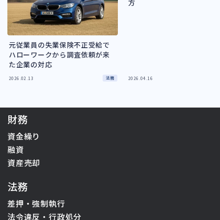
方
元従業員の失業保険不正受給で
ハローワークから調査依頼が来
た企業の対応
法務
2026.02.13
2026.04.16
財務
資金繰り
融資
資産売却
法務
差押・強制執行
法令違反・行政処分