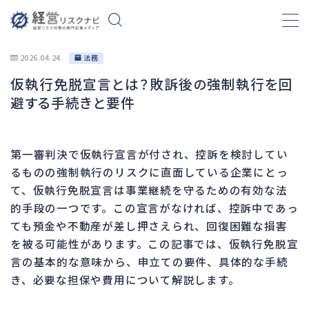
2026.04.24
法務
仮執行免脱宣言とは？敗訴後の強制執行を回
財務
655
避する手続きと要件
資金繰り
191
融資
276
第一審判決で仮執行宣言が付され、控訴を検討してい
資産売却
188
るものの強制執行のリスクに直面している企業にとっ
法務
1,092
て、仮執行免脱宣言は事業継続を守るための有効な法
的手段の一つです。この宣言がなければ、控訴中であっ
差押・強制執行
226
ても預金や不動産が差し押さえられ、回復困難な損害
法令違反・行政処分
313
を被る可能性があります。この記事では、仮執行免脱宣
訴訟・不正
280
言の基本的な意味から、申立ての要件、具体的な手続
損害賠償・知的財産
273
き、必要な担保や費用について解説します。
経営
157