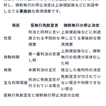
対し、強制執行の停止決定は上訴提起後などに別途申
し立てる
事後的
な救済措置です。
項目
仮執行免脱宣言
強制執行の停止決定
判決と同時に言い
上訴提起後などに別途
性質
渡される予防的な
申し立てる事後的な救
措置
済措置
上訴提起後など、強制
第一審判決の言渡
発動時期
執行の危険が具体化し
し時
た時
根拠
本案判決の主文
独立した裁判所の決定
免脱宣言が付されてい
判決に免脱宣言が
主な利用場面
ない場合や利用できな
付されている場合
い場合
仮執行免脱宣言と強制執行停止決定の比較