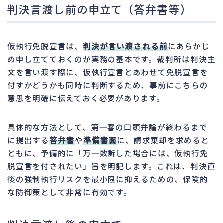
判決言渡し前の申立て（答弁書等）
仮執行免脱宣言は、
判決が言い渡される前
にあらかじ
め申し立てておくのが実務の基本です。裁判所は判決主
文を言い渡す際に、仮執行宣言とあわせて免脱宣言を
付すかどうかも同時に判断するため、事前にこちらの
意思を明確に伝えておく必要があります。
具体的な方法として、第一審の口頭弁論が終わるまで
に提出する
答弁書
や
準備書面
に、請求棄却を求めると
ともに、予備的に「万一敗訴した場合には、仮執行免
脱宣言を付されたい」旨を明記します。これは、判決直
後の強制執行リスクを最小限に抑えるための、保険的
な防御策として非常に有効です。