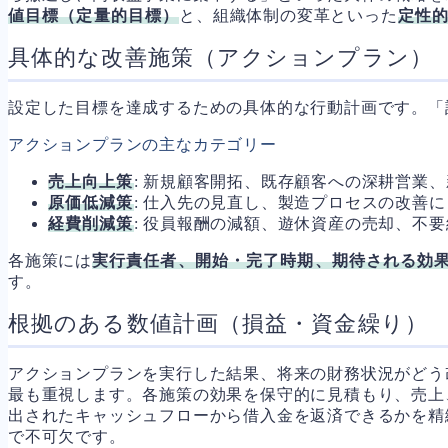
値目標（定量的目標）
と、組織体制の変革といった
定性
具体的な改善施策（アクションプラン）
設定した目標を達成するための具体的な行動計画です。「
アクションプランの主なカテゴリー
売上向上策
: 新規顧客開拓、既存顧客への深耕営業
原価低減策
: 仕入先の見直し、製造プロセスの改善
経費削減策
: 役員報酬の減額、遊休資産の売却、不
各施策には
実行責任者、開始・完了時期、期待される効
す。
根拠のある数値計画（損益・資金繰り）
アクションプランを実行した結果、将来の財務状況がどう
最も重視します。各施策の効果を保守的に見積もり、売上
出されたキャッシュフローから借入金を返済できるかを精
で不可欠です。