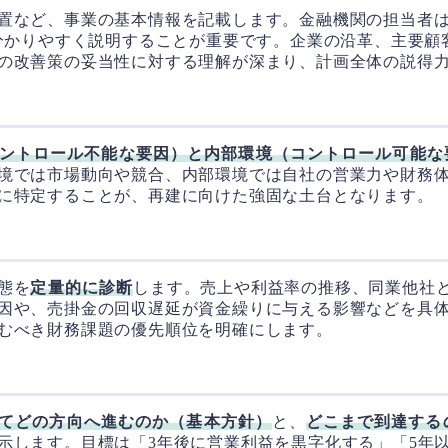
置など、事業の基本情報を記載します。金融機関の担当者
分かりやすく説明することが重要です。企業の沿革、主要顧
の改善策の妥当性に対する理解が深まり、計画全体の説得
ントロール不能な要因）と内部環境（コントロール可能な
境では市場動向や競合、内部環境では自社の営業力や財務
に特定することが、再建に向けた強固な土台となります。
態を
定量的に診断
します。売上や利益率の推移、同業他社
因や、売掛金の回収遅延が資金繰りに与える影響などを具
むべき財務課題の優先順位を明確にします。
てどの方向へ進むのか（基本方針）
と、
どこまで到達する
示します。目標は「3年後に営業利益を黒字化する」「5年