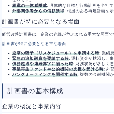
なります。
組織の一体感醸成
: 具体的な目標と行動計画を全社
外部関係者からの信頼獲得
: 根拠のある再建計画
計画書が特に必要となる場面
経営改善計画書は、企業の存続が危ぶまれる重大な局面で
計画書が特に必要となる主な場面
返済の猶予（リスケジュール）を申請する時
: 業
緊急の追加融資を要請する時
: 運転資金が枯渇し、
債務超過や連続赤字に陥った時
: 財務状況が著し
事業再生ファンドや公的機関の支援を受ける時
: 
バンクミーティングを開催する時
: 複数の金融機
計画書の基本構成
企業の概況と事業内容