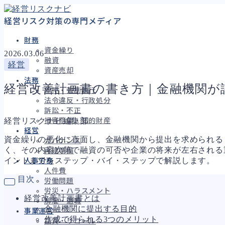
経営リスク対策の専門メディア
財務
資金繰り
2026.03.06
融資
経営
資産売却
法務
経営改善計画書の書き方｜金融機関が
差押・強制執行
法令違反・行政処分
訴訟・不正
経営リスクナビ編集部
損害賠償・知的財産
経営
資金繰りの悪化に直面し、金融機関から提出を求められる
ガバナンス
く、その内容次第で融資の可否や企業の将来が左右される
再建準備
イントまでをステップ・バイ・ステップで解説します。
人事労務
人件費
目次
労働問題
労災・ハラスメント
経営改善計画書とは
解雇・退職
金融機関に提出する目的
事業運営
作成で得られる3つのメリット
品質・リコール