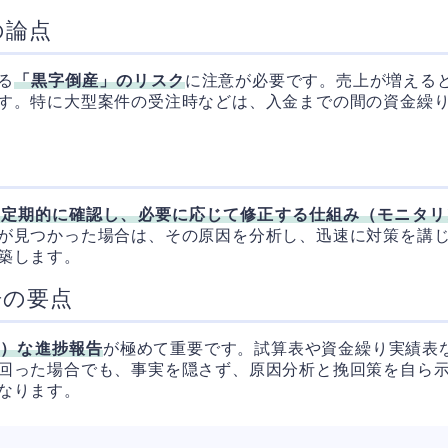
の論点
る
「黒字倒産」のリスク
に注意が必要です。売上が増える
す。特に大型案件の受注時などは、入金までの間の資金繰
を定期的に確認し、必要に応じて修正する仕組み（モニタリ
が見つかった場合は、その原因を分析し、迅速に対策を講じ
築します。
告の要点
と）な進捗報告
が極めて重要です。試算表や資金繰り実績表
回った場合でも、事実を隠さず、原因分析と挽回策を自ら
なります。