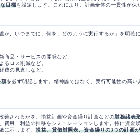
的な目標
を設定します。これにより、計画全体の一貫性が保
誰が、いつまでに、何を、どのように実行するか」を明確
、新商品・サービスの開発など。
によるロス削減など。
要経費の見直しなど。
果額
を必ず明記します。精神論ではなく、実行可能性の高い
改善されるかを、損益計画や資金繰り計画などの
財務諸表
、費用、利益の推移をシミュレーションします。特に資金
緻に示します。
損益、貸借対照表、資金繰りの3つの計画