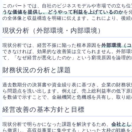
このパートでは、自社のビジネスモデルや市場での立ち位
うな価値を提供し、どうやって利益を上げているのか
を
の全体像と収益構造を明確に伝えます。これにより、後続
現状分析（外部環境・内部環境）
現状分析では、経営不振に陥った根本原因を
外部環境（コ
できなければ、効果的な改善策は立てられません。外部環
て、「なぜ経営が悪化したのか」という窮境原因を論理的
財務状況の分析と課題
過去数期分の決算書や資金繰り表に基づき、企業の財務状
ら問題点を洗い出します。例えば、売上総利益率の低下原
を数値で示すことで、金融機関と危機感を共有し、取り組
経営改善の基本方針と目標
現状分析で明らかになった課題を解決するため、
会社とし
ら撤退し、高収益事業に集中する」といった大枠の戦略を