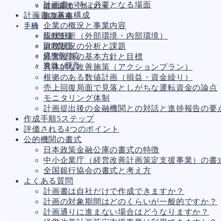
計画書が特に必要となる場面
情報漏洩・サイバー
計画書の基本構成
事業再編
企業の概況と事業内容
手続
現状分析（外部環境・内部環境）
私的整理
法的整理
財務状況の分析と課題
債権者対応
経営改善の基本方針と目標
換価・競売
具体的な改善施策（アクションプラン）
根拠のある数値計画（損益・資金繰り）
売上回復局面で見落としがちな運転資金の論点
モニタリング体制
財務
695
計画提出後の金融機関との対話と進捗報告の要
資金繰り
193
作成手順5ステップ
融資
308
評価される4つのポイント
資産売却
194
公的機関の書式
法務
1,099
日本政策金融公庫の書式の特徴
差押・強制執行
231
中小企業庁（経営改善計画策定支援事業）の書
法令違反・行政処分
318
全国銀行協会の書式と考え方
訴訟・不正
279
よくある質問
損害賠償・知的財産
271
計画書は自社だけで作成できますか？
経営
157
計画の対象期間はどのくらいが一般的ですか？
ガバナンス
90
計画通りに進まない場合はどうなりますか？
再建準備
67