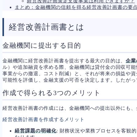
経営改善計画策定支援事業は利用できますか？
人事労務
572
まとめ：金融機関の信頼を得る経営改善計画書の要
人件費
21
労働問題
273
労災・ハラスメント
149
経営改善計画書とは
解雇・退職
129
事業運営
388
品質・リコール
48
金融機関に提出する目的
情報漏洩・サイバー
269
事業再編
71
金融機関に経営改善計画書を提出する最大の目的は、
企業
手続
701
ル）や追加融資を求める際、金融機関は貸付金の回収可能
私的整理
151
事業からの撤退、コスト削減）と、それが将来の損益や資
法的整理
476
可能性を評価し、金融支援の可否を決定します。したがっ
債権者対応
19
換価・競売
55
作成で得られる3つのメリット
経営改善計画書の作成には、金融機関への提出以外にも、
経営改善計画書を作成するメリット
経営課題の明確化
: 財務状況や業務プロセスを客