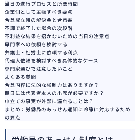
142
当日の進行プロセスと所要時間
法的整理
449
企業側として主張すべき要点
債権者対応
合意成立時の解決金と合意書
19
不調で終了した場合の次段階
換価・競売
54
不利益な結果を招かないための当日の注意点
専門家への依頼を検討する
弁護士・社労士に依頼する利点
代理人依頼を検討すべき具体的なケース
専門家選びで注意したいこと
よくある質問
合意内容に法的な強制力はありますか？
期日には代表者本人の出席が必要ですか？
申立ての事実が外部に漏れることは？
まとめ：労働局のあっせん通知に冷静に対応するため
の要点
労働局のあっせん制度とは