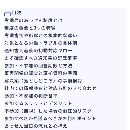
ガバナンス
90
目次
再建準備
67
労働局のあっせん制度とは
制度の概要と3つの特徴
人事労務
562
労働審判や訴訟との根本的な違い
人件費
20
対象となる労働トラブルの具体例
労働問題
266
通知書到着後の初動対応フロー
労災・ハラスメント
まず確認すべき通知書の記載事項
145
参加・不参加の回答期限と方法
解雇・退職
131
事実関係の調査と証拠資料の準備
事業運営
374
解決案（落としどころ）の事前検討
社内での情報共有と対応方針のすり合わせ
品質・リコール
49
参加・不参加の判断基準
情報漏洩・サイバー
256
参加するメリットとデメリット
事業再編
69
不参加（無視）した場合の潜在的リスク
参加すべきか見送るべきかの判断ポイント
手続
664
あっせん当日の流れと心構え
私的整理