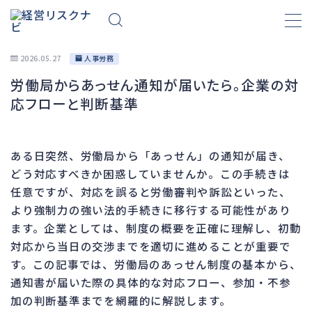
2026.05.27
人事労務
労働局からあっせん通知が届いたら。企業の対
財務
663
応フローと判断基準
資金繰り
192
融資
278
ある日突然、労働局から「あっせん」の通知が届き、
資産売却
193
どう対応すべきか困惑していませんか。この手続きは
法務
1,099
任意ですが、対応を誤ると労働審判や訴訟といった、
より強制力の強い法的手続きに移行する可能性があり
差押・強制執行
227
ます。企業としては、制度の概要を正確に理解し、初動
法令違反・行政処分
316
対応から当日の交渉までを適切に進めることが重要で
訴訟・不正
283
す。この記事では、労働局のあっせん制度の基本から、
損害賠償・知的財産
273
通知書が届いた際の具体的な対応フロー、参加・不参
加の判断基準までを網羅的に解説します。
経営
157