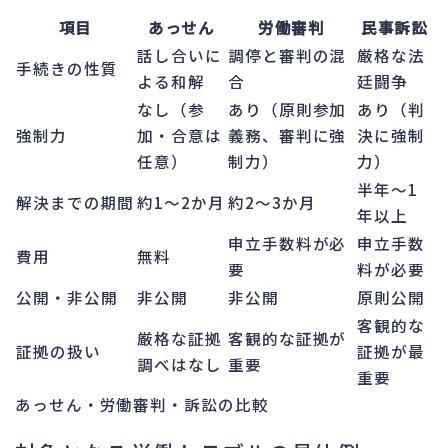
項目
あっせん
労働審判
民事訴訟
話し合いに
調停と審判の混
厳格な法
手続きの性質
よる和解
合
廷闘争
なし（参
あり（原則参加
あり（判
強制力
加・合意は
義務、審判に強
決に強制
任意）
制力）
力）
半年〜1
解決までの期間
約1〜2か月
約2〜3か月
年以上
申立手数料が必
申立手数
費用
無料
要
料が必要
公開・非公開
非公開
非公開
原則公開
客観的な
厳格な証拠
客観的な証拠が
証拠の扱い
証拠が最
調べはなし
重要
重要
あっせん・労働審判・訴訟の比較