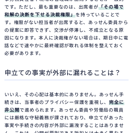
です。ただし、最も重要なのは、出席者が
「その場で
和解の決断を下せる決裁権限」
を持っていることで
す。権限がない担当者が出席すると、あっせん委員から
の提案に即答できず、交渉が停滞し、不成立となる原
因になります。本人に決裁権がない場合は、期日中に電
話などで速やかに最終確認が取れる体制を整えておく
必要があります。
申立ての事実が外部に漏れることは？
いいえ、その心配は基本的にありません。あっせん手
続きは、当事者のプライバシー保護を重視し、
完全に
非公開
で進められます。あっせん委員や労働局の職員
には厳格な守秘義務が課されており、申立てがあった
事実や手続きの内容が外部に漏洩することはありませ
ん。これは、公開が原則である訴訟とは大きく異なる