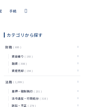
営
手続
コール
・サイバー
カテゴリから探す
編
財務
695
資金繰り
193
融資
308
資産売却
194
法務
1,099
差押・強制執行
231
法令違反・行政処分
318
訴訟・不正
279