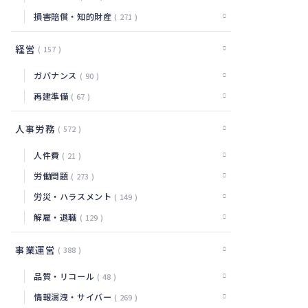
損害賠償・知的財産
271
経営
157
ガバナンス
90
再建準備
67
人事労務
572
人件費
21
労働問題
273
労災・ハラスメント
149
解雇・退職
129
事業運営
388
品質・リコール
48
情報漏洩・サイバー
269