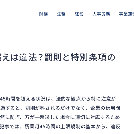
財務
法務
経営
人事労務
事業運
資金繰り
差押・強制執行
ガバナンス
人件費
私的整理
品質・リ
融資
法令違反・行政処分
再建準備
労働問題
法的整理
情報漏洩
超えは違法？罰則と特別条項の
資産売却
訴訟・不正
労災・ハラスメント
債権者対応
事業再
損害賠償・知的財産
解雇・退職
換価・競売
45時間を超える状況は、法的な観点から特に注意が
超過すると、罰則が科されるだけでなく、企業の信用問
然に防ぎ、万が一超過した場合に適切に対応するため
記事では、残業月45時間の上限規制の基本から、違反