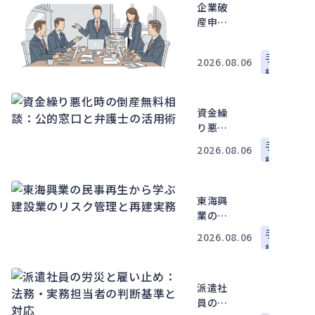
査・書
企業破
類・進
産申請
め方
の要
点：費
手
2026.08.06
用・流
続
れ・代
表者影
響を法
資金繰
務・財
り悪化
務視点
時の倒
手
2026.08.06
で解説
産無料
続
相談：
公的窓
東海興
口と弁
業の民
護士の
事再生
活用術
手
2026.08.06
から学
続
ぶ建設
業のリ
派遣社
スク管
員の労
理と再