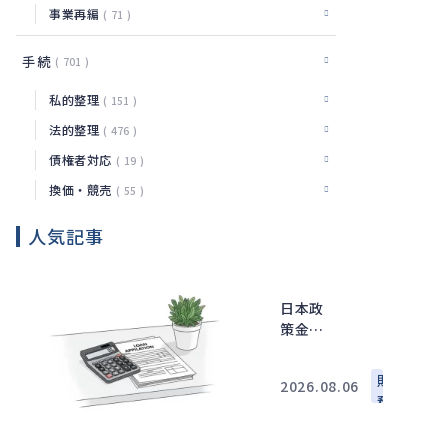
事業再編
71
手続
701
私的整理
151
法的整理
476
債権者対応
19
換価・競売
55
人気記事
日本政
策金融
公庫の
追加融
財
2026.08.06
資で確
務
認した
い審