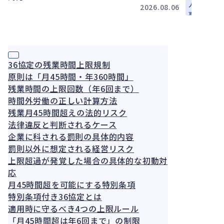
災と雇
建実務
人
2026.08.06
い止
事
め：法
労
務・実
務
務担当
者の判
36協定の残業時間上限規制
断基準
と対応
原則は「月45時間・年360時間」
残業時間の上限回数（年6回まで）
時間外労働の正しい計算方法
残業月45時間超えの法的リスク
法律違反と判断されるケース
企業に科される罰則の具体的内容
罰則以外に想定される経営リスク
上限超過が発覚した場合の具体的な初動対
応
月45時間超を可能にする特別条項
特別条項付き36協定とは
適用時に守るべき4つの上限ルール
「月45時間超は年6回まで」の制限