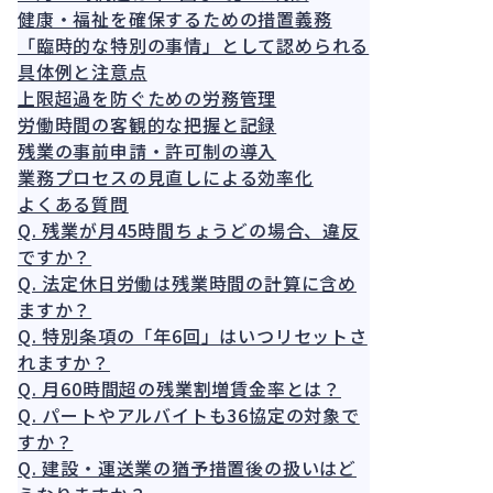
健康・福祉を確保するための措置義務
「臨時的な特別の事情」として認められる
具体例と注意点
上限超過を防ぐための労務管理
労働時間の客観的な把握と記録
残業の事前申請・許可制の導入
業務プロセスの見直しによる効率化
よくある質問
Q. 残業が月45時間ちょうどの場合、違反
ですか？
Q. 法定休日労働は残業時間の計算に含め
ますか？
Q. 特別条項の「年6回」はいつリセットさ
れますか？
Q. 月60時間超の残業割増賃金率とは？
Q. パートやアルバイトも36協定の対象で
すか？
Q. 建設・運送業の猶予措置後の扱いはど