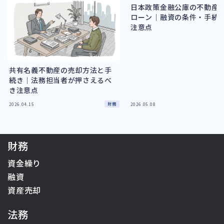
日本政策金融公庫の不動産
ローン｜融資の条件・手続
注意点
共有名義不動産の売却方法と手
続き｜法務担当者が押さえるべ
き注意点
財務
2026.04.15
2026.05.08
財務
資金繰り
融資
資産売却
法務