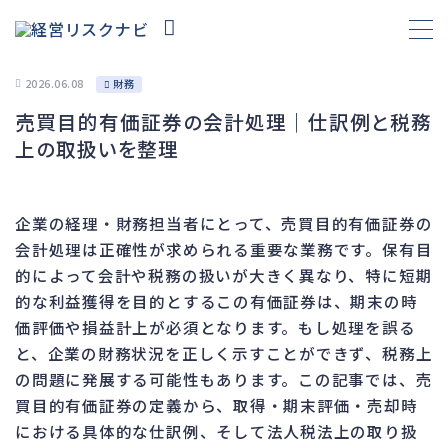
2026.06.08
財務
売買目的有価証券の会計処理｜仕訳例と税務
財務
663
上の取扱いを整理
資金繰り
192
融資
278
企業の経理・財務担当者にとって、売買目的有価証券の
資産売却
193
会計処理は正確性が求められる重要な業務です。保有目
法務
1,099
的によって会計や税務の扱いが大きく異なり、特に短期
的な利益獲得を目的とするこの有価証券は、期末の時
差押・強制執行
227
価評価や損益計上が必須となります。もし処理を誤る
法令違反・行政処分
316
と、企業の財務状況を正しく示すことができず、税務上
訴訟・不正
283
の問題に発展する可能性もあります。この記事では、売
損害賠償・知的財産
273
買目的有価証券の定義から、取得・期末評価・売却時
における具体的な仕訳例、そして法人税法上の取り扱
経営
157