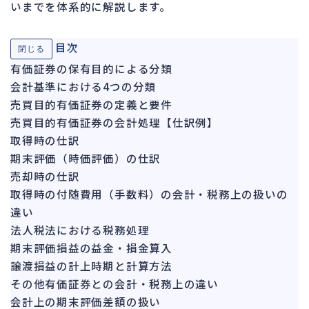
いまでを体系的に解説します。
ガバナンス
90
再建準備
67
目次
閉じる
有価証券の保有目的による分類
人事労務
562
会計基準における4つの分類
人件費
20
売買目的有価証券の定義と要件
労働問題
266
売買目的有価証券の会計処理【仕訳例】
労災・ハラスメント
145
取得時の仕訳
解雇・退職
期末評価（時価評価）の仕訳
131
売却時の仕訳
事業運営
374
取得時の付随費用（手数料）の会計・税務上の扱いの
違い
品質・リコール
49
法人税法における税務処理
情報漏洩・サイバー
256
期末評価損益の益金・損金算入
事業再編
69
譲渡損益の計上時期と計算方法
その他有価証券との会計・税務上の違い
手続
664
会計上の期末評価差額の扱い
私的整理