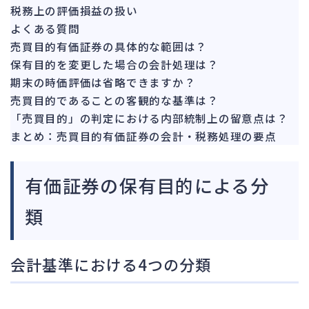
142
税務上の評価損益の扱い
法的整理
449
よくある質問
債権者対応
19
売買目的有価証券の具体的な範囲は？
換価・競売
保有目的を変更した場合の会計処理は？
54
期末の時価評価は省略できますか？
売買目的であることの客観的な基準は？
「売買目的」の判定における内部統制上の留意点は？
まとめ：売買目的有価証券の会計・税務処理の要点
有価証券の保有目的による分
類
会計基準における4つの分類