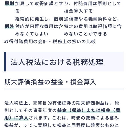
原則
加算して取得価額とす
り、付随費用は原則として
る
損金算入する
経常的に発生し、個別
通信費や名義書換料など、
例外
対応が困難な費用は含
特定の費用は取得価額に含
めなくてもよい
めないことができる
取得付随費用の会計・税務上の扱いの比較
法人税法における税務処理
期末評価損益の益金・損金算入
法人税法上、売買目的有価証券の期末評価損益は、原
則としてその事業年度の
益金（収益）または損金（費
用）に算入
されます。これは、時価の変動による含み
損益が、すでに実現した損益と同程度に確実なものと