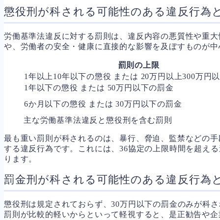
懲役刑が科される可能性のある違反行為
労働基準法違反に対する罰則は、違反内容の悪質性や重大
や、労働者の安全・健康に直接的な影響を及ぼすものが中
罰則の上限
1年以上10年以下の懲役 または 20万円以上300万円
1年以下の懲役 または 50万円以下の罰金
6か月以下の懲役 または 30万円以下の罰金
主な労働基準法違反と懲役刑を含む罰則
最も重い罰則が科されるのは、暴行、脅迫、監禁などの手
する違反行為です。これには、36協定の上限時間を超え
ります。
罰金刑が科される可能性のある違反行為
懲役刑は規定されておらず、30万円以下の罰金のみが科
罰則が比較的軽いからといって軽視すると、是正勧告や企