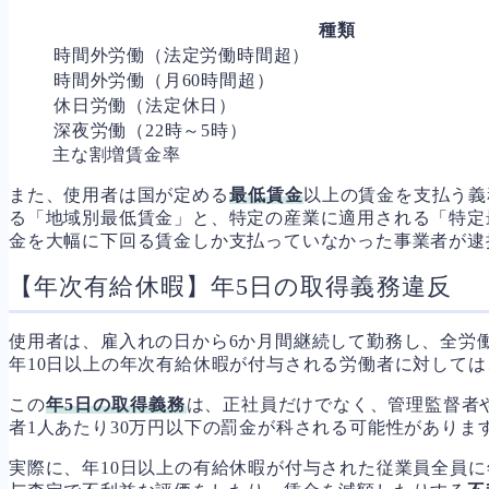
種類
時間外労働（法定労働時間超）
時間外労働（月60時間超）
休日労働（法定休日）
深夜労働（22時～5時）
主な割増賃金率
また、使用者は国が定める
最低賃金
以上の賃金を支払う義
る「地域別最低賃金」と、特定の産業に適用される「特定
金を大幅に下回る賃金しか支払っていなかった事業者が逮
【年次有給休暇】年5日の取得義務違反
使用者は、雇入れの日から6か月間継続して勤務し、全労働
年10日以上の年次有給休暇が付与される労働者に対しては
この
年5日の取得義務
は、正社員だけでなく、管理監督者
者1人あたり30万円以下の罰金が科される可能性があり
実際に、年10日以上の有給休暇が付与された従業員全員