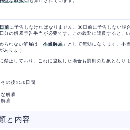
利益な取扱い
も禁止されています。
雇
0日前
に予告しなければなりません。30日前に予告しない場
0日分の解雇予告手当が必要です。この義務に違反すると、6
められない解雇は「
不当解雇
」として無効になります。不
があります。
に禁止しており、これに違反した場合も罰則の対象となり
その後の30日間
的な解雇
る解雇
類と内容