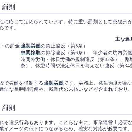
と罰則
性に応じて定められています。特に重い罰則として懲役刑
心です。
主な違
以下の罰金
強制労働
の禁止違反（第5条）
中間搾取
の排除違反（第6条）、年少者の坑内労働
時間外労働・休日労働の規制違反（第32条）、割
条）、休憩時間や法定休日を与えない違反（第34
段で労働を強制する
強制労働
です。実務上、発生頻度が高い
る違法な長時間労働や、残業代の未払いなどが含まれており
と罰則
される違反行為もあります。これらは主に、事業運営上必要
業イメージの低下につながるため、確実な対応が必要です