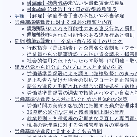
【賃金】残業代の未払いや最低賃金法違反
情報漏洩・サイバー
【年次有給休暇】年5日の取得義務違反
事業再編
【解雇】解雇予告手当の不払いや不当解雇
手続
労働基準法違反に対する罰則の種類と内容
私的整理
法的整理
懲役刑が科される可能性のある違反行為と罰則
債権者対応
罰金刑が科される可能性のある違反行為と罰則
換価・競売
罰則だけではない、企業が負う経営上のリスク
行政指導（是正勧告）と企業名公表制度（ブラ
従業員からの民事訴訟（未払い賃金請求・損害
社会的信用の低下がもたらす影響（採用難・取
財務
655
違反発覚から処分までのプロセスと企業の対応
資金繰り
191
労働基準監督署による調査（臨検監督）のきっ
融資
276
是正勧告を受けた場合の対応フローと是正報告
資産売却
188
悪質な違反と判断された場合の司法処分（送検
法務
1,092
労働基準監督署の調査で指摘されやすい盲点と
差押・強制執行
226
労働基準法違反を未然に防ぐための具体的な対策
法令違反・行政処分
313
労働時間の実態を客観的に把握する勤怠管理体
訴訟・不正
280
36協定の適切な運用と残業時間上限の管理
損害賠償・知的財産
273
就業規則・各種規程の定期的な見直しと専門家
経営
157
現場の管理職に対する労務管理教育の重要性
ガバナンス
90
労働基準法違反に関するよくある質問
再建準備
67