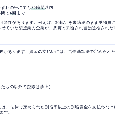
いずれの平均でも
80時間
以内
年間で
6回
まで
可能性があります。例えば、36協定を未締結のまま乗務員に
させていた製造業の企業が、悪質と判断され書類送検された
反
務があります。賃金の支払いには、労働基準法で定められた
れたもの以外の控除は禁止）
しては、法律で定められた割増率以上の割増賃金を支払わな
ます。