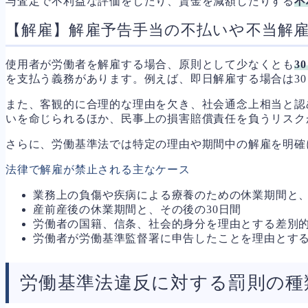
与査定で不利益な評価をしたり、賃金を減額したりする
不
【解雇】解雇予告手当の不払いや不当解
使用者が労働者を解雇する場合、原則として少なくとも
3
を支払う義務があります。例えば、即日解雇する場合は3
また、客観的に合理的な理由を欠き、社会通念上相当と認
いを命じられるほか、民事上の損害賠償責任を負うリスク
さらに、労働基準法では特定の理由や期間中の解雇を明確
法律で解雇が禁止される主なケース
業務上の負傷や疾病による療養のための休業期間と、
産前産後の休業期間と、その後の30日間
労働者の国籍、信条、社会的身分を理由とする差別
労働者が労働基準監督署に申告したことを理由とす
労働基準法違反に対する罰則の種