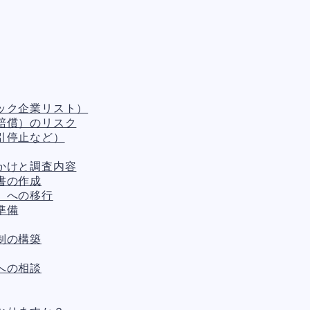
ック企業リスト）
賠償）のリスク
引停止など）
かけと調査内容
書の作成
）への移行
準備
制の構築
への相談