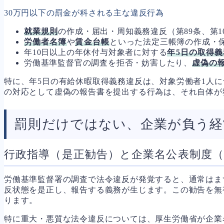
30万円以下の罰金が科される主な違反行為
就業規則
の作成・届出・周知義務違反（第89条、第1
労働者名簿
や
賃金台帳
といった法定三帳簿の作成・保
年10日以上の年休付与対象者に対する
年5日の取得義
労働基準監督官の調査を拒否・妨害したり、
虚偽の
特に、年5日の有給休暇取得義務違反は、対象労働者1人
の対応として虚偽の報告書を提出する行為は、それ自体が
罰則だけではない、企業が負う経
行政指導（是正勧告）と企業名公表制度
労働基準監督署の調査で法令違反が発覚すると、通常はま
反状態を是正し、報告する義務が生じます。この勧告を無
ります。
特に重大・悪質な法令違反については、厚生労働省が企業