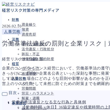
経営リスク対策の専門メディア
財務
資金繰り
2026.02.10
融資
人事労務
資産売却
法務
労働基準法違反の罰則と企業リスク｜
差押・強制執行
法令違反・行政処分
訴訟・不正
経営リスクナビ編集部
損害賠償・知的財産
経営
企業のコンプライアンス経営において、労働基準法の遵守
ガバナンス
きっかけに、罰則や企業名公表といった深刻な事態に発展
再建準備
して違反した場合にどのような罰則や影響があるのかを正
人事労務
営上のリスク、そして未然に防ぐための対策までを網羅的
人件費
労働問題
目次
労災・ハラスメント
解雇・退職
労働基準法違反となる主な行為と具体例
事業運営
【労働時間・休日】36協定違反や残業時間の上
品質・リコール