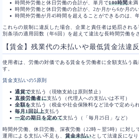
時間外労働と休日労働の合計が、単月で
100時間
未満
時間外労働と休日労働の合計が、2か月から6か月の
時間外労働が月45時間を超えることができるのは、
これらの規制に違反した場合、企業と責任者は処罰される
別条項の適用回数（年6回）を超えて違法な長時間労働を
【賃金】残業代の未払いや最低賃金法違
使用者は、労働の対価である賃金を労働者に全額支払う義
す。
賃金支払いの5原則
通貨で
支払う（現物支給は原則禁止）
直接労働者に
支払う（代理人への支払いは不可）
全額を
支払う（税金や社会保険料など法令で定めら
毎月1回以上
支払う
一定の期日を定めて
支払う（「毎月25日」など）
時間外労働、休日労働、深夜労働（22時～翌5時）に対
運用による支払い不足も、
賃金未払い
として法違反になり