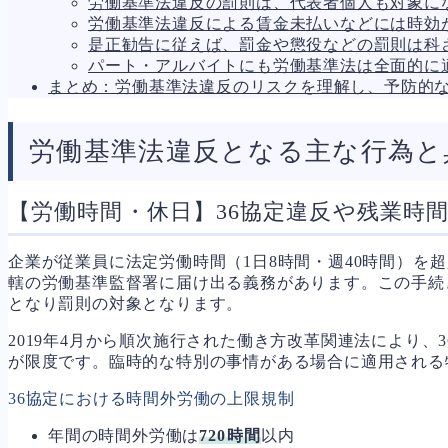
労働基準法違反の罰則は、代表者個人も対象に
人事労務
557
労働基準法違反による賃金未払いなどには時効
人件費
20
是正勧告に従えば、罰金や懲役などの罰則は科
労働問題
266
パート・アルバイトにも労働基準法は全面的に
労災・ハラスメント
144
まとめ：労働基準法違反のリスクを理解し、予防的
解雇・退職
127
事業運営
374
品質・リコール
48
労働基準法違反となる主な行為と
情報漏洩・サイバー
257
事業再編
69
手続
668
【労働時間・休日】36協定違反や残業時
私的整理
142
法的整理
453
企業が従業員に法定労働時間（1日8時間・週40時間）を
債権者対応
19
轄の労働基準監督署に届け出る義務があります。この手続
換価・競売
54
となり罰則の対象となります。
2019年4月から順次施行された働き方改革関連法により、
が限度です。臨時的な特別の事情がある場合に適用される
36協定における時間外労働の上限規制
年間の時間外労働は
720時間
以内