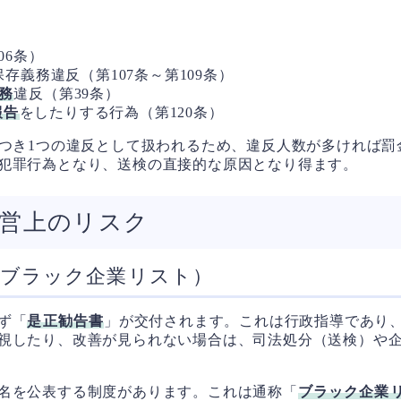
06条）
存義務違反（第107条～第109条）
務
違反（第39条）
報告
をしたりする行為（第120条）
につき1つの違反として扱われるため、違反人数が多ければ
犯罪行為となり、送検の直接的な原因となり得ます。
営上のリスク
（ブラック企業リスト）
ず「
是正勧告書
」が交付されます。これは行政指導であり
視したり、改善が見られない場合は、司法処分（送検）や
名を公表する制度があります。これは通称「
ブラック企業