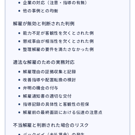
142
企業の対応（注意・指導の有無）
法的整理
449
他の事例との均衡
債権者対応
19
解雇が無効と判断された判例
換価・競売
54
能力不足が客観性を欠くとされた例
懲戒事由が相当性を欠くとされた例
整理解雇の要件を満たさなかった例
適法な解雇のための実務対応
解雇理由の証拠収集と記録
改善指導や配置転換の検討
弁明の機会の付与
解雇通知書の適切な交付
指導記録の具体性と客観性の担保
解雇前の最終面談における伝達の注意点
不当解雇と判断された場合のリスク
バックペイ（未払賃金）の発生