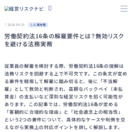
2026.04.23
人事労務
労働契約法16条の解雇要件とは？無効リスク
財務
657
を避ける法務実務
資金繰り
192
融資
276
従業員の解雇を検討する際、労働契約法16条の理解は
資産売却
189
法務リスクを回避する上で不可欠です。この条文が定め
法務
1,090
る要件を軽視して解雇に踏み切ると、後に「不当解
雇」として無効と判断され、高額なバックペイ（未払
差押・強制執行
225
賃金）の支払いなど深刻な経営リスクを招く可能性が
法令違反・行政処分
312
あります。この記事では、労働契約法16条が定める
訴訟・不正
281
「客観的に合理的な理由」と「社会通念上の相当性」
損害賠償・知的財産
272
という2つの要件について、具体的なケースや判例を交
えながら実務上の対応ポイントを詳しく解説します。
経営
157