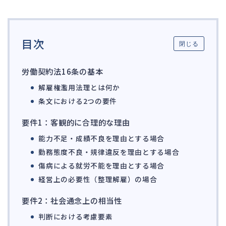
ガバナンス
90
再建準備
67
目次
閉じる
人事労務
557
人件費
20
労働契約法16条の基本
労働問題
266
解雇権濫用法理とは何か
労災・ハラスメント
144
条文における2つの要件
解雇・退職
127
要件1：客観的に合理的な理由
事業運営
374
能力不足・成績不良を理由とする場合
勤務態度不良・規律違反を理由とする場合
品質・リコール
49
傷病による就労不能を理由とする場合
情報漏洩・サイバー
256
経営上の必要性（整理解雇）の場合
事業再編
69
要件2：社会通念上の相当性
手続
664
判断における考慮要素
私的整理