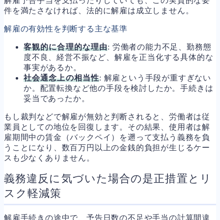
解雇予告手当を支払ったりしていても、この実質的な要
件を満たさなければ、法的に解雇は成立しません。
解雇の有効性を判断する主な基準
客観的に合理的な理由
: 労働者の能力不足、勤務態
度不良、経営不振など、解雇を正当化する具体的な
事実があるか。
社会通念上の相当性
: 解雇という手段が重すぎない
か。配置転換など他の手段を検討したか。手続きは
妥当であったか。
もし裁判などで解雇が無効と判断されると、労働者は従
業員としての地位を回復します。その結果、使用者は解
雇期間中の賃金（バックペイ）を遡って支払う義務を負
うことになり、数百万円以上の金銭的負担が生じるケー
スも少なくありません。
義務違反に気づいた場合の是正措置とリ
スク軽減策
解雇手続きの途中で、予告日数の不足や手当の計算間違