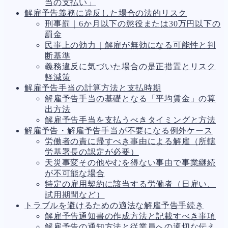
当の支払い」
解雇予告義務に違反した場合の法的リスク
刑事罰｜6か月以下の懲役または30万円以下の
罰金
民事上の効力｜解雇が無効になる可能性と判
断基準
義務違反に気づいた場合の是正措置とリスク
軽減策
解雇予告手当の計算方法と支払時期
解雇予告手当の基礎となる「平均賃金」の算
出方法
解雇予告手当を支払うべきタイミングと方法
解雇予告・解雇予告手当が不要になる例外ケース
労働者の責に帰すべき事由による解雇（所轄
労基署長の認定が必要）
天災事変その他やむを得ない事由で事業継続
が不可能な場合
特定の雇用契約に該当する労働者（日雇い、
試用期間など）
トラブルを避けるための適法な解雇予告手続き
解雇予告通知書の作成方法と記載すべき事項
解雇予告の通知方法と従業員への適切な伝え