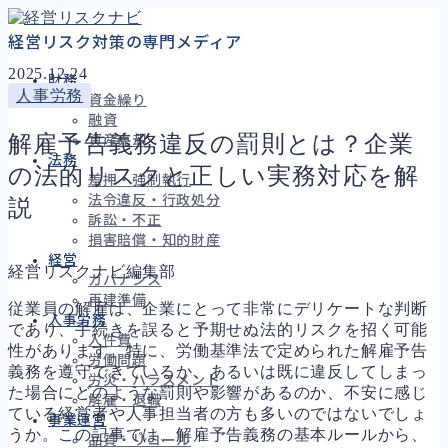
経営リスク対策の専門メディア
2025.12.24
財務
人事労務
資金繰り
融資
解雇予告義務違反の罰則とは？企業
資産売却
法務
の法的リスクと正しい実務対応を解
差押・強制執行
法令違反・行政処分
説
訴訟・不正
損害賠償・知的財産
経営
経営リスクナビ編集部
ガバナンス
再建準備
従業員の解雇は、企業にとって非常にデリケートな判断
人事労務
であり、手続きを誤ると予期せぬ法的リスクを招く可能
人件費
性があります。特に、労働基準法で定められた解雇予告
労働問題
義務を遵守できているか、あるいは既に違反してしまっ
労災・ハラスメント
た場合にどのような罰則や影響があるのか、不安に感じ
解雇・退職
ている経営者や人事担当者の方も多いのではないでしょ
事業運営
うか。この記事では、解雇予告義務の基本ルールから、
品質・リコール