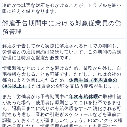
冷静かつ誠実な対応を心がけることが、トラブルを最小
限に抑える鍵となります。
解雇予告期間中における対象従業員の労
務管理
解雇を予告してから実際に解雇される日までの期間も、
労働者との雇用契約は継続しています。この期間の労務
管理には特別な配慮が必要です。
情報漏洩などのリスクを避けるため、業務から外し、自
宅待機を命じることも可能です。ただし、これは会社の
都合による休業にあたるため、
休業手当（平均賃金の
60%以上）
または賃金の全額を支払う義務が生じます。
また、労働者から予告期間中に
年次有給休暇
の取得申請
があった場合、使用者は原則としてこれを拒否できませ
ん。退職日までに残りの有給休暇をすべて消化される可
能性も考慮し、業務の引継ぎスケジュールなどを事前に
調整しておくことが望ましいでしょう。PCのアクセス権
限の見直しなど、情報管理を徹底することも重要です。