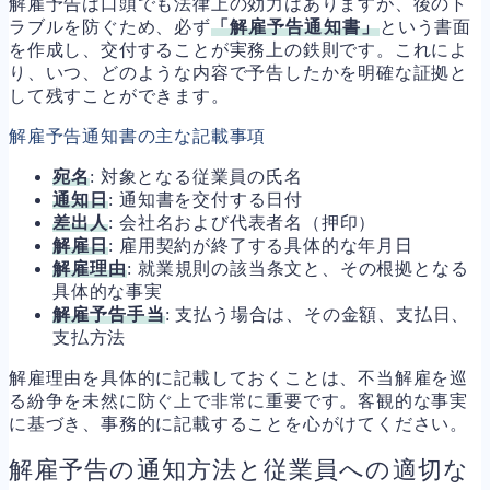
解雇予告は口頭でも法律上の効力はありますが、後のト
ラブルを防ぐため、必ず
「解雇予告通知書」
という書面
を作成し、交付することが実務上の鉄則です。これによ
り、いつ、どのような内容で予告したかを明確な証拠と
して残すことができます。
解雇予告通知書の主な記載事項
宛名
: 対象となる従業員の氏名
通知日
: 通知書を交付する日付
差出人
: 会社名および代表者名（押印）
解雇日
: 雇用契約が終了する具体的な年月日
解雇理由
: 就業規則の該当条文と、その根拠となる
具体的な事実
解雇予告手当
: 支払う場合は、その金額、支払日、
支払方法
解雇理由を具体的に記載しておくことは、不当解雇を巡
る紛争を未然に防ぐ上で非常に重要です。客観的な事実
に基づき、事務的に記載することを心がけてください。
解雇予告の通知方法と従業員への適切な