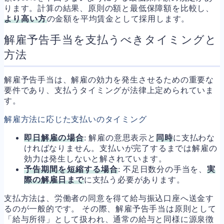
ります。計算の結果、原則の額と最低保障額を比較し、
より高い方
の金額を平均賃金として採用します。
解雇予告手当を支払うべきタイミングと
方法
解雇予告手当は、解雇の効力を発生させるための重要な
要件であり、支払うタイミングが法律上定められていま
す。
解雇方法に応じた支払いのタイミング
即日解雇の場合
: 解雇の意思表示と
同時
に支払わな
ければなりません。支払いが完了するまでは解雇の
効力は発生しないと解されています。
予告期間を短縮する場合
: 不足日数分の手当を、
実
際の解雇日まで
に支払う必要があります。
支払方法は、労働者の同意を得て給与振込口座へ送金す
るのが一般的です。 その際、解雇予告手当は原則として
「給与所得」として扱われ、通常の給与と同様に源泉徴