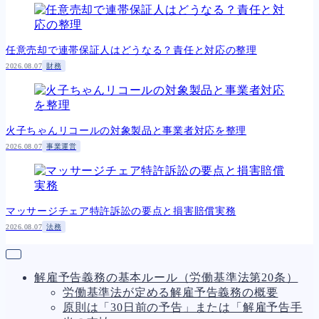
任意売却で連帯保証人はどうなる？責任と対応の整理
2026.08.07
財務
火子ちゃんリコールの対象製品と事業者対応を整理
2026.08.07
事業運営
マッサージチェア特許訴訟の要点と損害賠償実務
2026.08.07
法務
解雇予告義務の基本ルール（労働基準法第20条）
労働基準法が定める解雇予告義務の概要
原則は「30日前の予告」または「解雇予告手