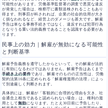
可能性があります。労働基準監督署の調査で悪質な違反
が発覚した場合は、検察庁に書類送検されることもあり
得ます。刑事罰が科されれば、企業の社会的信用が大き
く損なわれるなど、経営上のダメージも甚大です。解雇
予告は単なる事務手続きではなく、違反すれば犯罪行為
となりうる重い法的義務であることを認識する必要があ
ります。
民事上の効力｜解雇が無効になる可能性
と判断基準
解雇予告義務を遵守したからといって、その解雇が法的
に有効になるわけではありません。解雇予告はあくまで
手続き上の要件
であり、解雇そのものの正当性は、労働
契約法第16条に定められる「解雇権濫用の法理」によっ
て別途厳しく判断されます。
具体的には、解雇が「客観的に合理的な理由を欠き、社
会通念上相当であると認められない場合」は、権利の濫
用として
無効
になります。たとえ30日前に予告したり、