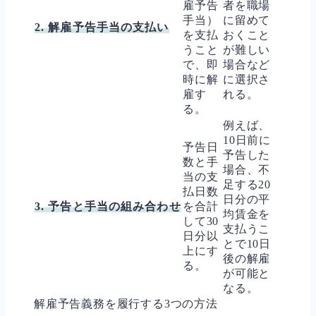
雇予告
者を職場
手当）
に留めて
2. 解雇予告手当の支払い
を支払
おくこと
うこと
が難しい
で、即
場合など
時に解
に選択さ
雇す
れる。
る。
例えば、
10日前に
予告日
予告した
数と手
場合、不
当の支
足する20
払日数
日分の平
3. 予告と手当の組み合わせ
を合計
均賃金を
して30
支払うこ
日分以
とで10日
上にす
後の解雇
る。
が可能と
なる。
解雇予告義務を履行する3つの方法