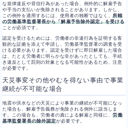
な規律違反や背信行為があった場合、例外的に解雇予告
や手当の支払いが免除されることがあります。しかし、
この例外を適用するには、使用者の独断ではなく、
所轄
の労働基準監督署長から「解雇予告除外認定」を受ける
ことが必須です。
認定を受けるためには、労働者の非違行為を証明する客
観的な証拠を添えて申請し、労働基準監督署の調査を受
ける必要があります。認定を受けずに即日解雇した場合
は、たとえ労働者に明らかな非があったとしても、手続
き違反として罰則の対象となる可能性があるため、注意
が必要です。
天災事変その他やむを得ない事由で事業
継続が不可能な場合
地震や洪水などの天災により事業の継続が不可能になっ
た場合も、解雇予告義務が免除される例外に該当しま
す。この場合も、労働者の責による解雇と同様に、
労働
基準監督署長の除外認定
が必要です。