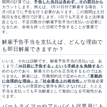
期間の計算では、
予告した当日は含めず、その翌日から
カウントします。例えば、3月31日付で解雇する場合、3
月1日までに予告を行う必要があります。この期間は土日
祝日を含む暦日で計算します。1日でも不足すると法律違
反となり、不足日数分の解雇予告手当の支払いが必要に
なるため、余裕を持った日程で予告することが重要で
す。
解雇予告手当を支払えば、どんな理由で
も即日解雇できますか？
いいえ、それは誤解です。解雇予告手当の支払いは、あ
くまで
「30日前に予告する」という手続きを免除する
た
めのものであり、解雇そのものを正当化するものではあ
りません。解雇には、労働契約法で定められた
「客観的
に合理的な理由」と「社会通念上の相当性」
が別途必要
です。これらの実質的な要件を満たさなければ、たとえ
手当を支払っても不当解雇として無効になる可能性があ
ります。
パートタイマーやアルバイト従業員にも