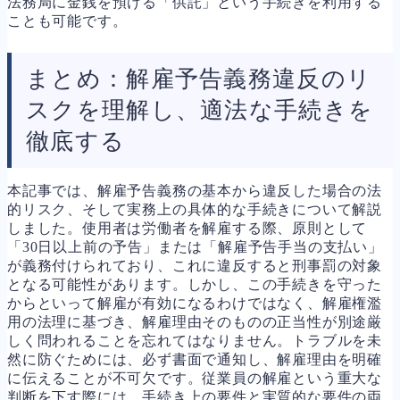
法務局に金銭を預ける「供託」という手続きを利用する
ことも可能です。
まとめ：解雇予告義務違反のリ
スクを理解し、適法な手続きを
徹底する
本記事では、解雇予告義務の基本から違反した場合の法
的リスク、そして実務上の具体的な手続きについて解説
しました。使用者は労働者を解雇する際、原則として
「30日以上前の予告」または「解雇予告手当の支払い」
が義務付けられており、これに違反すると刑事罰の対象
となる可能性があります。しかし、この手続きを守った
からといって解雇が有効になるわけではなく、解雇権濫
用の法理に基づき、解雇理由そのものの正当性が別途厳
しく問われることを忘れてはなりません。トラブルを未
然に防ぐためには、必ず書面で通知し、解雇理由を明確
に伝えることが不可欠です。従業員の解雇という重大な
判断を下す際には、手続き上の要件と実質的な要件の両