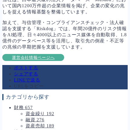
いて国内1200万件超の企業情報を掲げ、企業の変化の兆
しを捉える情報基盤を整備しています。
加えて、与信管理・コンプライアンスチェック・法人確
認を支援する「Riskdog」では、年間20億件のリスク情報
をAI処理、日々4000以上のニュース媒体を自動取得、1.8
億件のデータベース等を活用し、取引先の倒産・不正等
の兆候の早期把握を支援しています。
運営会社情報ページへ
ポストする
シェアする
LINEで送る
URLをコピー
カテゴリから探す
財務
657
資金繰り
192
融資
276
資産売却
189