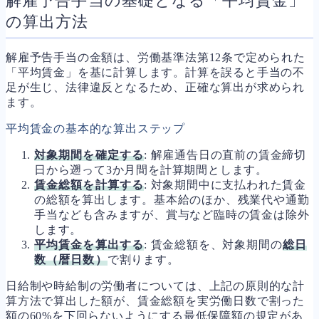
解雇予告手当の基礎となる「平均賃金」
の算出方法
解雇予告手当の金額は、労働基準法第12条で定められた
「平均賃金」を基に計算します。計算を誤ると手当の不
足が生じ、法律違反となるため、正確な算出が求められ
ます。
平均賃金の基本的な算出ステップ
対象期間を確定する
: 解雇通告日の直前の賃金締切
日から遡って3か月間を計算期間とします。
賃金総額を計算する
: 対象期間中に支払われた賃金
の総額を算出します。基本給のほか、残業代や通勤
手当なども含みますが、賞与など臨時の賃金は除外
します。
平均賃金を算出する
: 賃金総額を、対象期間の
総日
数（暦日数）
で割ります。
日給制や時給制の労働者については、上記の原則的な計
算方法で算出した額が、賃金総額を実労働日数で割った
額の60%を下回らないようにする最低保障額の規定があ