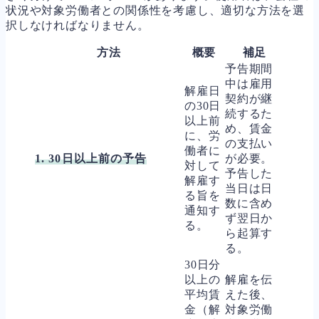
状況や対象労働者との関係性を考慮し、適切な方法を選
択しなければなりません。
方法
概要
補足
予告期間
中は雇用
解雇日
契約が継
の30日
続するた
以上前
め、賃金
に、労
の支払い
働者に
1. 30日以上前の予告
が必要。
対して
予告した
解雇す
当日は日
る旨を
数に含め
通知す
ず翌日か
る。
ら起算す
る。
30日分
以上の
解雇を伝
平均賃
えた後、
金（解
対象労働