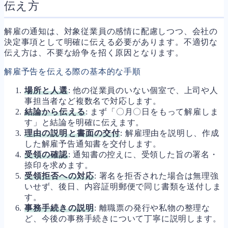
伝え方
解雇の通知は、対象従業員の感情に配慮しつつ、会社の
決定事項として明確に伝える必要があります。不適切な
伝え方は、不要な紛争を招く原因となります。
解雇予告を伝える際の基本的な手順
場所と人選
: 他の従業員のいない個室で、上司や人
事担当者など複数名で対応します。
結論から伝える
: まず「〇月〇日をもって解雇しま
す」と結論を明確に伝えます。
理由の説明と書面の交付
: 解雇理由を説明し、作成
した解雇予告通知書を交付します。
受領の確認
: 通知書の控えに、受領した旨の署名・
捺印を求めます。
受領拒否への対応
: 署名を拒否された場合は無理強
いせず、後日、内容証明郵便で同じ書類を送付しま
す。
事務手続きの説明
: 離職票の発行や私物の整理な
ど、今後の事務手続きについて丁寧に説明します。