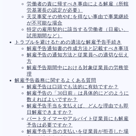
労働者の責に帰すべき事由による解雇（所轄
人事労務
557
労基署長の認定が必要）
人件費
20
天災事変その他やむを得ない事由で事業継続
労働問題
266
が不可能な場合
労災・ハラスメント
144
特定の雇用契約に該当する労働者（日雇い、
解雇・退職
127
試用期間など）
事業運営
375
トラブルを避けるための適法な解雇予告手続き
品質・リコール
49
解雇予告通知書の作成方法と記載すべき事項
情報漏洩・サイバー
257
解雇予告の通知方法と従業員への適切な伝え
事業再編
69
方
手続
668
解雇予告期間中における対象従業員の労務管
私的整理
142
理
法的整理
453
解雇予告義務に関するよくある質問
債権者対応
19
解雇予告は口頭でも法的に有効ですか？
換価・競売
54
解雇予告の「30日前」は具体的にどのように
数えればよいですか？
解雇予告手当を支払えば、どんな理由でも即
日解雇できますか？
パートタイマーやアルバイト従業員にも解雇
予告は必要ですか？
解雇予告手当の支払いを従業員が拒否した場