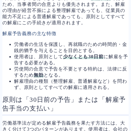
ため、当事者間の合意よりも優先されます。また、解雇
の理由が経営不振による整理解雇であっても、従業員の
能力不足による普通解雇であっても、原則としてすべて
の解雇にこの手続きが適用されます。
解雇予告義務の主な特徴
労働者の生活を保護し、再就職のための時間的・金
銭的猶予を与えることを目的とする。
使用者は、原則として
少なくとも30日前
に解雇を予
告する必要がある。
労使間の合意で予告を不要とする特約は、法律に反
するため
無効
となる。
解雇理由の種類（整理解雇、普通解雇など）を問わ
ず、原則としてすべての解雇に適用される。
原則は「30日前の予告」または「解雇予
告手当の支払い」
労働基準法が定める解雇予告義務を果たす方法には、大
きく分けて3つのパターンがあります。使用者は、会社の