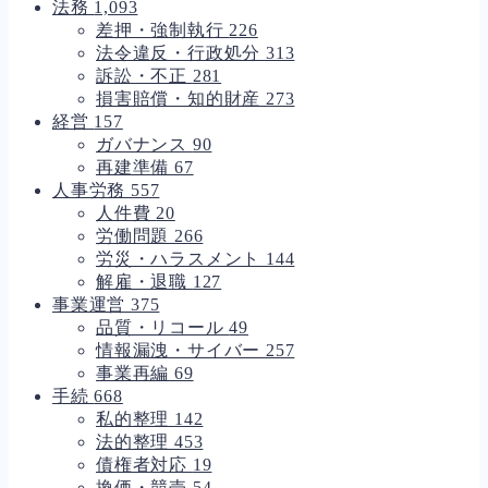
法務
1,093
差押・強制執行
226
法令違反・行政処分
313
訴訟・不正
281
損害賠償・知的財産
273
経営
157
ガバナンス
90
再建準備
67
人事労務
557
人件費
20
労働問題
266
労災・ハラスメント
144
解雇・退職
127
事業運営
375
品質・リコール
49
情報漏洩・サイバー
257
事業再編
69
手続
668
私的整理
142
法的整理
453
債権者対応
19
換価・競売
54