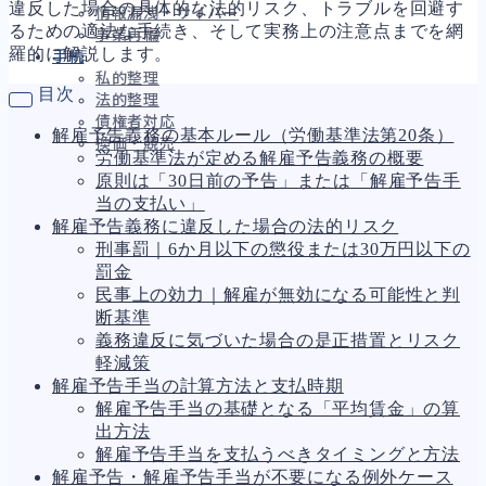
違反した場合の具体的な法的リスク、トラブルを回避す
情報漏洩・サイバー
るための適法な手続き、そして実務上の注意点までを網
事業再編
羅的に解説します。
手続
私的整理
目次
法的整理
債権者対応
解雇予告義務の基本ルール（労働基準法第20条）
換価・競売
労働基準法が定める解雇予告義務の概要
原則は「30日前の予告」または「解雇予告手
当の支払い」
解雇予告義務に違反した場合の法的リスク
財務
657
刑事罰｜6か月以下の懲役または30万円以下の
資金繰り
192
罰金
融資
276
民事上の効力｜解雇が無効になる可能性と判
資産売却
189
断基準
法務
1,093
義務違反に気づいた場合の是正措置とリスク
差押・強制執行
226
軽減策
法令違反・行政処分
313
解雇予告手当の計算方法と支払時期
訴訟・不正
281
解雇予告手当の基礎となる「平均賃金」の算
損害賠償・知的財産
273
出方法
経営
157
解雇予告手当を支払うべきタイミングと方法
ガバナンス
90
解雇予告・解雇予告手当が不要になる例外ケース
再建準備
67