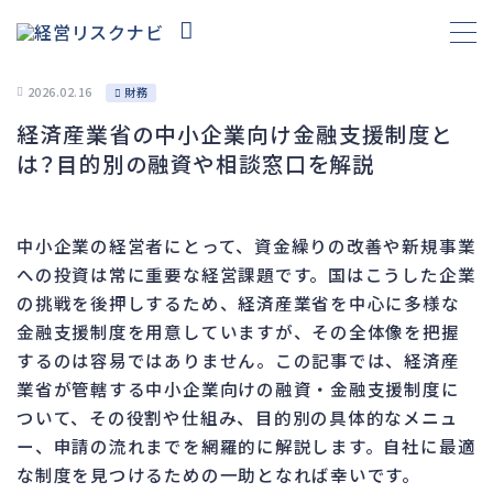
2026.02.16
財務
経済産業省の中小企業向け金融支援制度と
財務
695
は？目的別の融資や相談窓口を解説
資金繰り
193
融資
308
中小企業の経営者にとって、資金繰りの改善や新規事業
資産売却
194
への投資は常に重要な経営課題です。国はこうした企業
法務
1,099
の挑戦を後押しするため、経済産業省を中心に多様な
金融支援制度を用意していますが、その全体像を把握
差押・強制執行
231
するのは容易ではありません。この記事では、経済産
法令違反・行政処分
318
業省が管轄する中小企業向けの融資・金融支援制度に
訴訟・不正
279
ついて、その役割や仕組み、目的別の具体的なメニュ
損害賠償・知的財産
271
ー、申請の流れまでを網羅的に解説します。自社に最適
な制度を見つけるための一助となれば幸いです。
経営
157