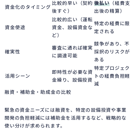
比較的早い（契約
後払い
（経費支
資金化のタイミング
後すぐ）
出後の精算）
比較的広い（運転
特定の経費に限
資金使途
資金、設備資金な
定される
ど）
競争があり、不
審査に通れば確実
確実性
採択のリスクが
に調達可能
ある
特定プロジェク
即時性が必要な資
活用シーン
トの経費負担軽
金繰り、設備投資
減
融資・補助金・助成金の比較
緊急の資金ニーズには融資を、特定の設備投資や事業
開発の負担軽減には補助金を活用するなど、戦略的な
使い分けが求められます。