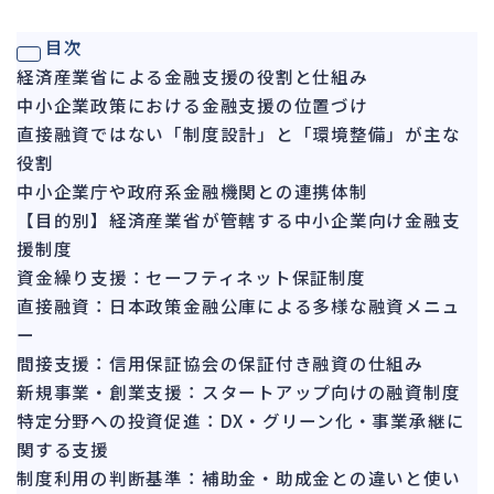
ガバナンス
90
目次
再建準備
67
経済産業省による金融支援の役割と仕組み
中小企業政策における金融支援の位置づけ
人事労務
572
直接融資ではない「制度設計」と「環境整備」が主な
人件費
21
役割
労働問題
273
中小企業庁や政府系金融機関との連携体制
労災・ハラスメント
【目的別】経済産業省が管轄する中小企業向け金融支
149
援制度
解雇・退職
129
資金繰り支援：セーフティネット保証制度
事業運営
388
直接融資：日本政策金融公庫による多様な融資メニュ
ー
品質・リコール
48
間接支援：信用保証協会の保証付き融資の仕組み
情報漏洩・サイバー
269
新規事業・創業支援：スタートアップ向けの融資制度
事業再編
71
特定分野への投資促進：DX・グリーン化・事業承継に
関する支援
手続
701
制度利用の判断基準：補助金・助成金との違いと使い
私的整理