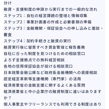
151
分け
法的整理
476
融資・支援制度の申請から実行までの一般的な流れ
債権者対応
ステップ1：自社の経営課題の整理と情報収集
19
ステップ2：事業計画書の作成と必要書類の準備
換価・競売
55
ステップ3：金融機関・保証協会への申し込みと面談・
審査
ステップ4：契約手続きと融資の実行
融資実行後に留意すべき資金管理と報告義務
自社に合った制度を見つけるための相談窓口
よろず支援拠点での無料経営相談
各地の信用保証協会が設ける相談窓口
日本政策金融公庫など政府系金融機関への直接相談
認定経営革新等支援機関（専門家）の活用
経済産業省の金融支援に関するよくある質問
経済産業省と中小企業庁の融資制度に違いはあります
か？
個人事業主やフリーランスでも利用できる制度はあり