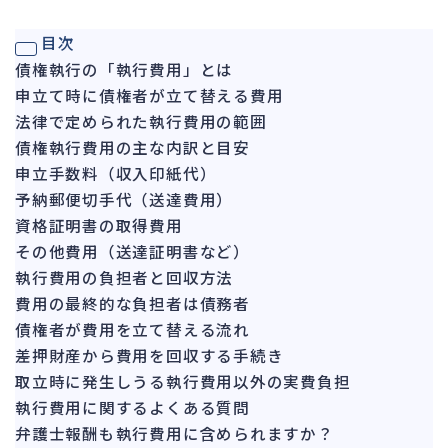
ガバナンス
90
目次
再建準備
67
債権執行の「執行費用」とは
申立て時に債権者が立て替える費用
人事労務
572
法律で定められた執行費用の範囲
人件費
21
債権執行費用の主な内訳と目安
労働問題
273
申立手数料（収入印紙代）
労災・ハラスメント
予納郵便切手代（送達費用）
149
資格証明書の取得費用
解雇・退職
129
その他費用（送達証明書など）
事業運営
388
執行費用の負担者と回収方法
費用の最終的な負担者は債務者
品質・リコール
48
債権者が費用を立て替える流れ
情報漏洩・サイバー
269
差押財産から費用を回収する手続き
事業再編
71
取立時に発生しうる執行費用以外の実費負担
執行費用に関するよくある質問
手続
701
弁護士報酬も執行費用に含められますか？
私的整理