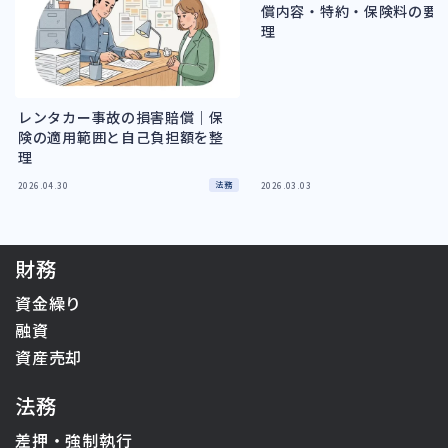
償内容・特約・保険料の要
理
レンタカー事故の損害賠償｜保
険の適用範囲と自己負担額を整
理
法務
2026.04.30
2026.03.03
財務
資金繰り
融資
資産売却
法務
差押・強制執行