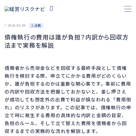
2026.03.09
法務
債権執行の費用は誰が負担？内訳から回収方
財務
695
法まで実務を解説
資金繰り
193
融資
308
債務者から売掛金などを回収する最終手段として債権
資産売却
194
執行を検討する際、申立てにかかる費用がどのくらい
法務
1,099
か、誰が負担するのかは重要な関心事です。事前に費用
の内訳や回収方法を把握しておかないと、差し押さえ
差押・強制執行
231
が成功しても想定外の出費で利益が損なわれる「費用倒
法令違反・行政処分
318
れ」のリスクがあります。この記事では、債権執行の申
訴訟・不正
279
立て時に発生する費用の具体的な内訳と金額の目安、
損害賠償・知的財産
271
負担のルール、そして立て替えた費用を債務者から回
収するまでの実務的な流れを解説します。
経営
157