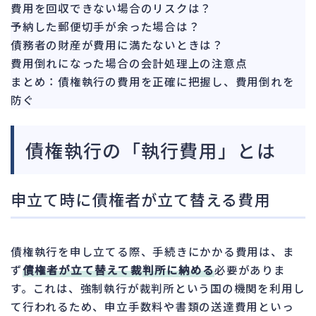
151
費用を回収できない場合のリスクは？
法的整理
476
予納した郵便切手が余った場合は？
債権者対応
債務者の財産が費用に満たないときは？
19
費用倒れになった場合の会計処理上の注意点
換価・競売
55
まとめ：債権執行の費用を正確に把握し、費用倒れを
防ぐ
債権執行の「執行費用」とは
申立て時に債権者が立て替える費用
債権執行を申し立てる際、手続きにかかる費用は、ま
ず
債権者が立て替えて裁判所に納める
必要がありま
す。これは、強制執行が裁判所という国の機関を利用し
て行われるため、申立手数料や書類の送達費用といっ