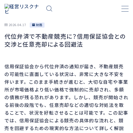
2026.04.17
財務
代位弁済で不動産競売に？信用保証協会との
財務
663
交渉と任意売却による回避法
資金繰り
192
融資
278
信用保証協会から代位弁済の通知が届き、不動産競売
資産売却
193
の可能性に直面している状況は、非常に大きな不安を
法務
1,099
伴います。このまま手続きが進むと、大切な自宅や事業
所が市場価格より低い価格で強制的に売却され、多額
差押・強制執行
227
の債務が残る恐れがあります。しかし、競売が開始され
法令違反・行政処分
316
る前後の段階でも、任意売却などの適切な対処法を取
訴訟・不正
283
ることで、状況を好転させることは可能です。この記事
損害賠償・知的財産
273
では、信用保証協会による競売の具体的な流れと、競
売を回避するための現実的な方法について詳しく解説
経営
157