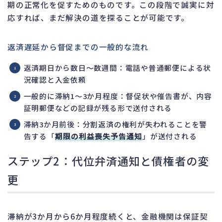
期の正常化を促すためのものです。この段階で誠実に対
応すれば、まだ解決の道を探ることが可能です。
返済遅延から督促までの一般的な流れ
返済期日から数日～数週間：電話や普通郵便による状
況確認と入金依頼
一般的に滞納1～3か月程度：督促状や催告書が、内容
証明郵便などの記録が残る形で送付される
滞納3か月前後：分割返済の権利が失われることを警
告する「
期限の利益喪失予告通知
」が送付される
ステップ2：代位弁済通知と債権者の変
更
滞納が3か月から6か月程度続くと、金融機関は保証契