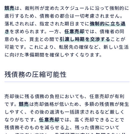
競売
は、裁判所が定めたスケジュールに沿って強制的に
進行するため、債務者の都合は一切考慮されません。
落札されれば、指定された期日までに
強制的に立ち退
き
を求められます。一方、
任意売却
では、債権者の同
意のもと、買主との間で
引渡し時期を交渉する
ことが
可能です。これにより、転居先の確保など、新しい生活
に向けた準備期間を確保しやすくなります。
残債務の圧縮可能性
売却後に残る債務の負担においても、任意売却が有利
です。
競売
は売却価格が低いため、多額の残債務が発生
しやすく、その後の返済も一括請求されるなど厳しく
なりがちです。
任意売却
では、高く売却できることで
残債務そのものを減らせる上、残った債務について