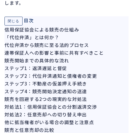
します。
ガバナンス
90
再建準備
67
目次
閉じる
信用保証協会による競売の仕組み
人事労務
564
「代位弁済」とは何か？
人件費
20
代位弁済から競売に至る法的プロセス
労働問題
266
連帯保証人への影響と事前に共有すべきこと
労災・ハラスメント
145
競売開始までの具体的な流れ
解雇・退職
ステップ1：返済遅延と督促
133
ステップ2：代位弁済通知と債権者の変更
事業運営
374
ステップ3：不動産の仮差押え手続き
ステップ4：競売開始決定通知の送達
品質・リコール
49
競売を回避する2つの現実的な対処法
情報漏洩・サイバー
256
対処法1：信用保証協会との分割返済交渉
事業再編
69
対処法2：任意売却への切り替え申出
他に抵当権者がいる場合の調整と注意点
手続
664
競売と任意売却の比較
私的整理