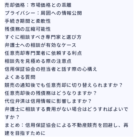
142
売却価格：市場価格との乖離
法的整理
449
プライバシー：周囲への情報公開
債権者対応
19
手続き期間と柔軟性
換価・競売
残債務の圧縮可能性
54
すぐに相談すべき専門家と選び方
弁護士への相談が有効なケース
任意売却専門業者に依頼する利点
相談先を見極める際の注意点
信用保証協会の担当者と話す際の心構え
よくある質問
競売の通知後でも任意売却に切り替えられますか？
任意売却後の残債務はどうなりますか？
代位弁済は信用情報に影響しますか？
弁護士に相談する費用がない場合はどうすればよいで
すか？
まとめ：信用保証協会による不動産競売を回避し、再
建を目指すために