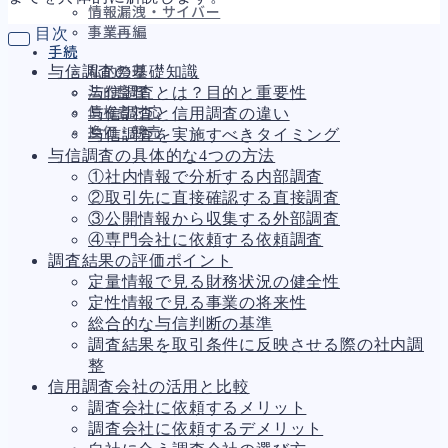
情報漏洩・サイバー
事業再編
目次
手続
与信調査の基礎知識
私的整理
与信調査とは？目的と重要性
法的整理
債権者対応
与信調査と信用調査の違い
換価・競売
与信調査を実施すべきタイミング
与信調査の具体的な4つの方法
①社内情報で分析する内部調査
②取引先に直接確認する直接調査
財務
657
③公開情報から収集する外部調査
資金繰り
192
④専門会社に依頼する依頼調査
融資
276
調査結果の評価ポイント
資産売却
189
定量情報で見る財務状況の健全性
法務
1,090
定性情報で見る事業の将来性
差押・強制執行
225
総合的な与信判断の基準
法令違反・行政処分
312
調査結果を取引条件に反映させる際の社内調
訴訟・不正
281
整
損害賠償・知的財産
272
信用調査会社の活用と比較
経営
157
調査会社に依頼するメリット
ガバナンス
90
調査会社に依頼するデメリット
再建準備
67