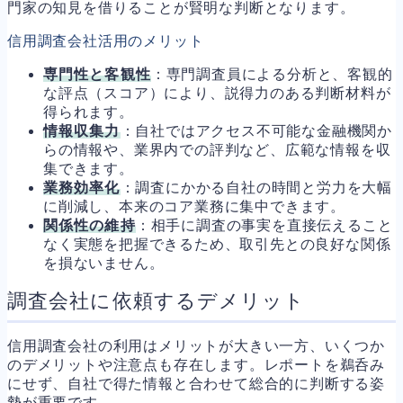
門家の知見を借りることが賢明な判断となります。
信用調査会社活用のメリット
専門性と客観性
：専門調査員による分析と、客観的
な評点（スコア）により、説得力のある判断材料が
得られます。
情報収集力
：自社ではアクセス不可能な金融機関か
らの情報や、業界内での評判など、広範な情報を収
集できます。
業務効率化
：調査にかかる自社の時間と労力を大幅
に削減し、本来のコア業務に集中できます。
関係性の維持
：相手に調査の事実を直接伝えること
なく実態を把握できるため、取引先との良好な関係
を損ないません。
調査会社に依頼するデメリット
信用調査会社の利用はメリットが大きい一方、いくつか
のデメリットや注意点も存在します。レポートを鵜呑み
にせず、自社で得た情報と合わせて総合的に判断する姿
勢が重要です。