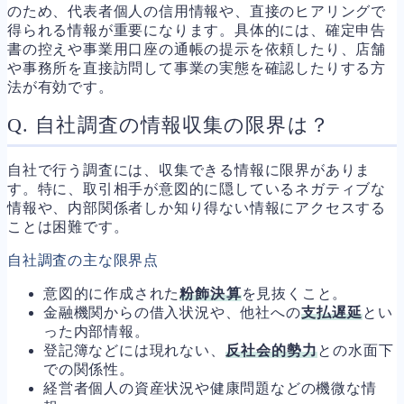
のため、代表者個人の信用情報や、直接のヒアリングで
得られる情報が重要になります。具体的には、確定申告
書の控えや事業用口座の通帳の提示を依頼したり、店舗
や事務所を直接訪問して事業の実態を確認したりする方
法が有効です。
Q. 自社調査の情報収集の限界は？
自社で行う調査には、収集できる情報に限界がありま
す。特に、取引相手が意図的に隠しているネガティブな
情報や、内部関係者しか知り得ない情報にアクセスする
ことは困難です。
自社調査の主な限界点
意図的に作成された
粉飾決算
を見抜くこと。
金融機関からの借入状況や、他社への
支払遅延
とい
った内部情報。
登記簿などには現れない、
反社会的勢力
との水面下
での関係性。
経営者個人の資産状況や健康問題などの機微な情