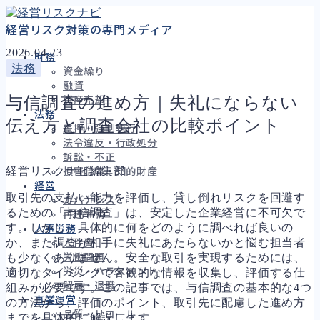
経営リスク対策の専門メディア
2026.04.23
財務
法務
資金繰り
融資
与信調査の進め方｜失礼にならない
資産売却
法務
伝え方と調査会社の比較ポイント
差押・強制執行
法令違反・行政処分
訴訟・不正
経営リスクナビ編集部
損害賠償・知的財産
経営
取引先の支払い能力を評価し、貸し倒れリスクを回避す
ガバナンス
るための「与信調査」は、安定した企業経営に不可欠で
再建準備
す。しかし、具体的に何をどのように調べれば良いの
人事労務
か、また調査が相手に失礼にあたらないかと悩む担当者
人件費
も少なくありません。安全な取引を実現するためには、
労働問題
労災・ハラスメント
適切なタイミングで客観的な情報を収集し、評価する仕
解雇・退職
組みが必要です。この記事では、与信調査の基本的な4つ
事業運営
の方法から、評価のポイント、取引先に配慮した進め方
品質・リコール
までを具体的に解説します。