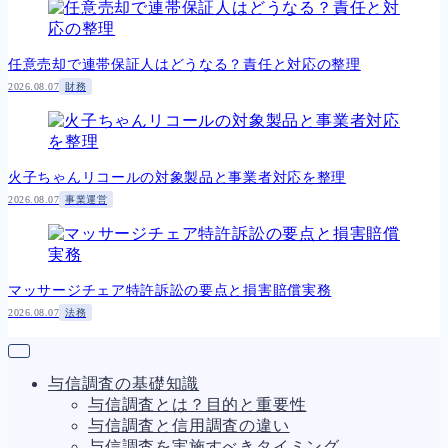
任意売却で連帯保証人はどうなる？責任と対応の整理
2026.08.07
財務
火子ちゃんリコールの対象製品と事業者対応を整理
2026.08.07
事業運営
マッサージチェア特許訴訟の要点と損害賠償実務
2026.08.07
法務
与信調査の基礎知識
与信調査とは？目的と重要性
与信調査と信用調査の違い
与信調査を実施すべきタイミング