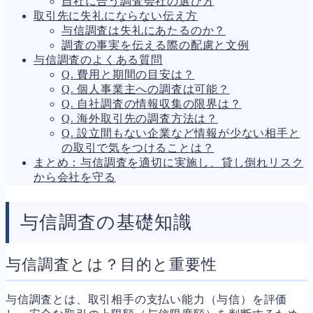
自社に合う調査会社の選び方
人事労務
557
取引先に失礼にならない伝え方
人件費
20
与信調査は失礼にあたるのか？
労働問題
266
調査の事実を伝える際の配慮と文例
労災・ハラスメント
144
与信調査のよくある質問
解雇・退職
127
Q. 費用と期間の目安は？
事業運営
374
Q. 個人事業主への調査は可能？
品質・リコール
49
Q. 自社調査の情報収集の限界は？
情報漏洩・サイバー
256
Q. 海外取引先の調査方法は？
事業再編
69
Q. 設立間もない企業など情報が少ない相手と
手続
664
の取引で気をつけることは？
私的整理
142
まとめ：与信調査を適切に実施し、貸し倒れリスク
法的整理
449
から会社を守る
債権者対応
19
換価・競売
54
与信調査の基礎知識
与信調査とは？目的と重要性
与信調査とは、取引相手の支払い能力（与信）を評価