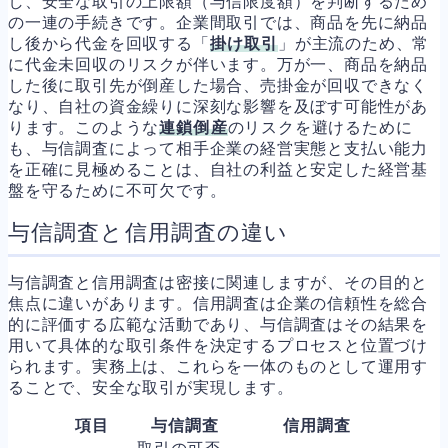
し、安全な取引の上限額（与信限度額）を判断するため
の一連の手続きです。企業間取引では、商品を先に納品
し後から代金を回収する「
掛け取引
」が主流のため、常
に代金未回収のリスクが伴います。万が一、商品を納品
した後に取引先が倒産した場合、売掛金が回収できなく
なり、自社の資金繰りに深刻な影響を及ぼす可能性があ
ります。このような
連鎖倒産
のリスクを避けるために
も、与信調査によって相手企業の経営実態と支払い能力
を正確に見極めることは、自社の利益と安定した経営基
盤を守るために不可欠です。
与信調査と信用調査の違い
与信調査と信用調査は密接に関連しますが、その目的と
焦点に違いがあります。信用調査は企業の信頼性を総合
的に評価する広範な活動であり、与信調査はその結果を
用いて具体的な取引条件を決定するプロセスと位置づけ
られます。実務上は、これらを一体のものとして運用す
ることで、安全な取引が実現します。
項目
与信調査
信用調査