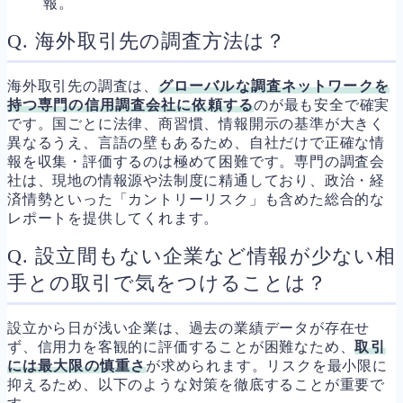
報。
Q. 海外取引先の調査方法は？
海外取引先の調査は、
グローバルな調査ネットワークを
持つ専門の信用調査会社に依頼する
のが最も安全で確実
です。国ごとに法律、商習慣、情報開示の基準が大きく
異なるうえ、言語の壁もあるため、自社だけで正確な情
報を収集・評価するのは極めて困難です。専門の調査会
社は、現地の情報源や法制度に精通しており、政治・経
済情勢といった「カントリーリスク」も含めた総合的な
レポートを提供してくれます。
Q. 設立間もない企業など情報が少ない相
手との取引で気をつけることは？
設立から日が浅い企業は、過去の業績データが存在せ
ず、信用力を客観的に評価することが困難なため、
取引
には最大限の慎重さ
が求められます。リスクを最小限に
抑えるため、以下のような対策を徹底することが重要で