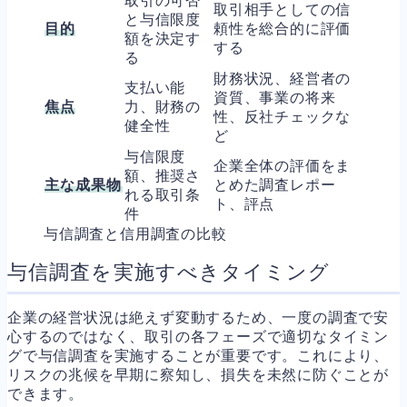
取引の可否
取引相手としての信
と与信限度
目的
頼性を総合的に評価
額を決定す
する
る
財務状況、経営者の
支払い能
資質、事業の将来
焦点
力、財務の
性、反社チェックな
健全性
ど
与信限度
企業全体の評価をま
額、推奨さ
主な成果物
とめた調査レポー
れる取引条
ト、評点
件
与信調査と信用調査の比較
与信調査を実施すべきタイミング
企業の経営状況は絶えず変動するため、一度の調査で安
心するのではなく、取引の各フェーズで適切なタイミン
グで与信調査を実施することが重要です。これにより、
リスクの兆候を早期に察知し、損失を未然に防ぐことが
できます。