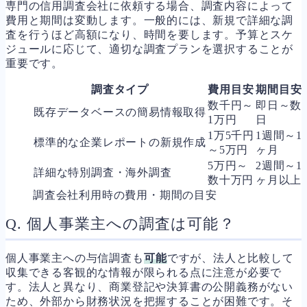
専門の信用調査会社に依頼する場合、調査内容によって
費用と期間は変動します。一般的には、新規で詳細な調
査を行うほど高額になり、時間を要します。予算とスケ
ジュールに応じて、適切な調査プランを選択することが
重要です。
調査タイプ
費用目安
期間目安
数千円～
即日～数
既存データベースの簡易情報取得
1万円
日
1万5千円
1週間～1
標準的な企業レポートの新規作成
～5万円
ヶ月
5万円～
2週間～1
詳細な特別調査・海外調査
数十万円
ヶ月以上
調査会社利用時の費用・期間の目安
Q. 個人事業主への調査は可能？
個人事業主への与信調査も
可能
ですが、法人と比較して
収集できる客観的な情報が限られる点に注意が必要で
す。法人と異なり、商業登記や決算書の公開義務がない
ため、外部から財務状況を把握することが困難です。そ