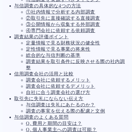
与信調査の具体的な4つの方法
①社内情報で分析する内部調査
②取引先に直接確認する直接調査
③公開情報から収集する外部調査
④専門会社に依頼する依頼調査
調査結果の評価ポイント
定量情報で見る財務状況の健全性
定性情報で見る事業の将来性
総合的な与信判断の基準
調査結果を取引条件に反映させる際の社内調
整
信用調査会社の活用と比較
調査会社に依頼するメリット
調査会社に依頼するデメリット
自社に合う調査会社の選び方
取引先に失礼にならない伝え方
与信調査は失礼にあたるのか？
調査の事実を伝える際の配慮と文例
与信調査のよくある質問
Q. 費用と期間の目安は？
Q. 個人事業主への調査は可能？