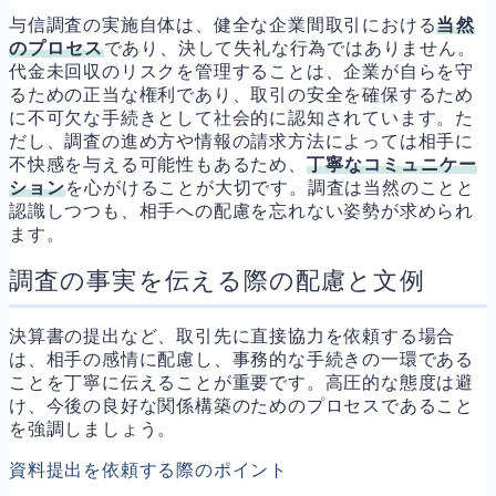
与信調査の実施自体は、健全な企業間取引における
当然
のプロセス
であり、決して失礼な行為ではありません。
代金未回収のリスクを管理することは、企業が自らを守
るための正当な権利であり、取引の安全を確保するため
に不可欠な手続きとして社会的に認知されています。た
だし、調査の進め方や情報の請求方法によっては相手に
不快感を与える可能性もあるため、
丁寧なコミュニケー
ション
を心がけることが大切です。調査は当然のことと
認識しつつも、相手への配慮を忘れない姿勢が求められ
ます。
調査の事実を伝える際の配慮と文例
決算書の提出など、取引先に直接協力を依頼する場合
は、相手の感情に配慮し、事務的な手続きの一環である
ことを丁寧に伝えることが重要です。高圧的な態度は避
け、今後の良好な関係構築のためのプロセスであること
を強調しましょう。
資料提出を依頼する際のポイント