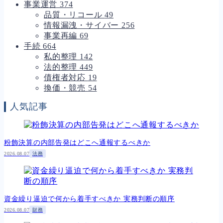
事業運営
374
品質・リコール
49
情報漏洩・サイバー
256
事業再編
69
手続
664
私的整理
142
法的整理
449
債権者対応
19
換価・競売
54
人気記事
粉飾決算の内部告発はどこへ通報するべきか
2026.08.07
法務
資金繰り逼迫で何から着手すべきか 実務判断の順序
2026.08.07
財務