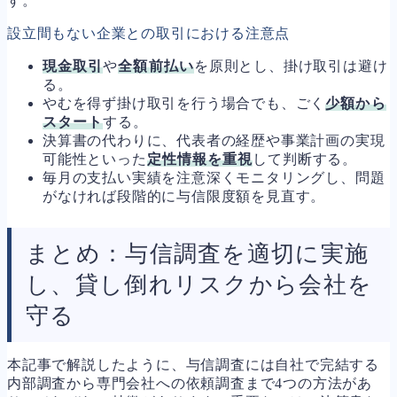
す。
設立間もない企業との取引における注意点
現金取引
や
全額前払い
を原則とし、掛け取引は避け
る。
やむを得ず掛け取引を行う場合でも、ごく
少額から
スタート
する。
決算書の代わりに、代表者の経歴や事業計画の実現
可能性といった
定性情報を重視
して判断する。
毎月の支払い実績を注意深くモニタリングし、問題
がなければ段階的に与信限度額を見直す。
まとめ：与信調査を適切に実施
し、貸し倒れリスクから会社を
守る
本記事で解説したように、与信調査には自社で完結する
内部調査から専門会社への依頼調査まで4つの方法があ