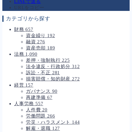
LINEで送る
URLをコピー
カテゴリから探す
財務
657
資金繰り
192
融資
276
資産売却
189
法務
1,090
差押・強制執行
225
法令違反・行政処分
312
訴訟・不正
281
損害賠償・知的財産
272
経営
157
ガバナンス
90
再建準備
67
人事労務
557
人件費
20
労働問題
266
労災・ハラスメント
144
解雇・退職
127