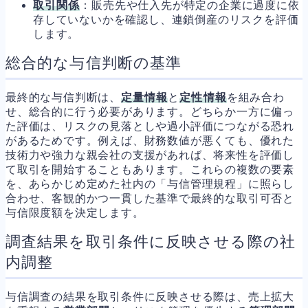
取引関係
：販売先や仕入先が特定の企業に過度に依
存していないかを確認し、連鎖倒産のリスクを評価
します。
総合的な与信判断の基準
最終的な与信判断は、
定量情報
と
定性情報
を組み合わ
せ、総合的に行う必要があります。どちらか一方に偏っ
た評価は、リスクの見落としや過小評価につながる恐れ
があるためです。例えば、財務数値が悪くても、優れた
技術力や強力な親会社の支援があれば、将来性を評価し
て取引を開始することもあります。これらの複数の要素
を、あらかじめ定めた社内の「与信管理規程」に照らし
合わせ、客観的かつ一貫した基準で最終的な取引可否と
与信限度額を決定します。
調査結果を取引条件に反映させる際の社
内調整
与信調査の結果を取引条件に反映させる際は、売上拡大