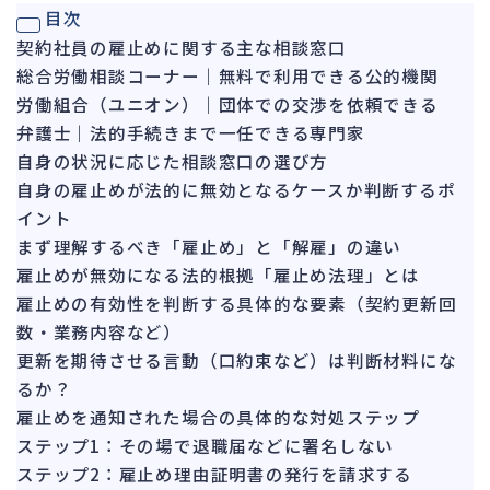
目次
ガバナンス
90
契約社員の雇止めに関する主な相談窓口
再建準備
67
総合労働相談コーナー｜無料で利用できる公的機関
労働組合（ユニオン）｜団体での交渉を依頼できる
人事労務
557
弁護士｜法的手続きまで一任できる専門家
人件費
20
自身の状況に応じた相談窓口の選び方
労働問題
266
自身の雇止めが法的に無効となるケースか判断するポ
労災・ハラスメント
イント
144
まず理解するべき「雇止め」と「解雇」の違い
解雇・退職
127
雇止めが無効になる法的根拠「雇止め法理」とは
事業運営
374
雇止めの有効性を判断する具体的な要素（契約更新回
数・業務内容など）
品質・リコール
48
更新を期待させる言動（口約束など）は判断材料にな
情報漏洩・サイバー
257
るか？
事業再編
69
雇止めを通知された場合の具体的な対処ステップ
ステップ1：その場で退職届などに署名しない
手続
668
ステップ2：雇止め理由証明書の発行を請求する
私的整理