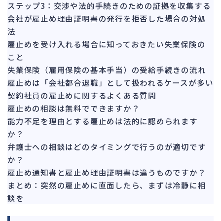
142
ステップ3：交渉や法的手続きのための証拠を収集する
法的整理
453
会社が雇止め理由証明書の発行を拒否した場合の対処
債権者対応
法
19
雇止めを受け入れる場合に知っておきたい失業保険の
換価・競売
54
こと
失業保険（雇用保険の基本手当）の受給手続きの流れ
雇止めは「会社都合退職」として扱われるケースが多い
契約社員の雇止めに関するよくある質問
雇止めの相談は無料でできますか？
能力不足を理由とする雇止めは法的に認められます
か？
弁護士への相談はどのタイミングで行うのが適切です
か？
雇止め通知書と雇止め理由証明書は違うものですか？
まとめ：突然の雇止めに直面したら、まずは冷静に相
談を