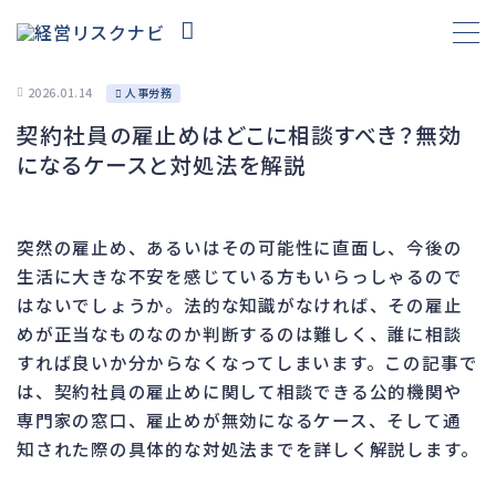
2026.01.14
人事労務
契約社員の雇止めはどこに相談すべき？無効
財務
666
になるケースと対処法を解説
資金繰り
191
融資
290
突然の雇止め、あるいはその可能性に直面し、今後の
資産売却
185
生活に大きな不安を感じている方もいらっしゃるので
法務
1,089
はないでしょうか。法的な知識がなければ、その雇止
めが正当なものなのか判断するのは難しく、誰に相談
差押・強制執行
226
すれば良いか分からなくなってしまいます。この記事で
法令違反・行政処分
313
は、契約社員の雇止めに関して相談できる公的機関や
訴訟・不正
279
専門家の窓口、雇止めが無効になるケース、そして通
損害賠償・知的財産
271
知された際の具体的な対処法までを詳しく解説します。
経営
157