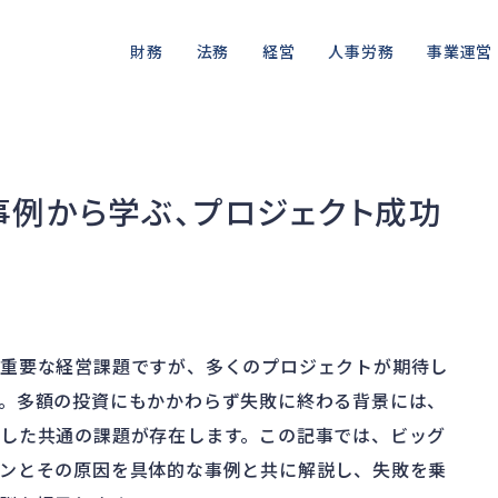
財務
法務
経営
人事労務
事業運営
資金繰り
差押・強制執行
ガバナンス
人件費
私的整理
品質・リコ
融資
法令違反・行政処分
再建準備
労働問題
法的整理
情報漏洩・
事例から学ぶ、プロジェクト成功
資産売却
訴訟・不正
労災・ハラスメント
債権者対応
事業再編
損害賠償・知的財産
解雇・退職
換価・競売
る重要な経営課題ですが、多くのプロジェクトが期待し
。多額の投資にもかかわらず失敗に終わる背景には、
した共通の課題が存在します。この記事では、ビッグ
ンとその原因を具体的な事例と共に解説し、失敗を乗