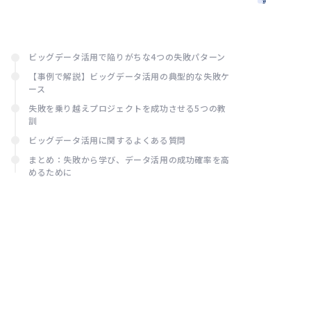
事
め：法
労
務・実
務
務担当
者の判
ビッグデータ活用で陥りがちな4つの失敗パターン
断基準
【事例で解説】ビッグデータ活用の典型的な失敗ケ
と対応
ース
失敗を乗り越えプロジェクトを成功させる5つの教
訓
ビッグデータ活用に関するよくある質問
まとめ：失敗から学び、データ活用の成功確率を高
めるために