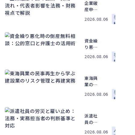
査・書
企業破
類・進
産申請
め方
の要
手
2026.08.06
点：費
続
用・流
れ・代
資金繰
表者影
り悪化
響を法
時の倒
務・財
手
2026.08.06
産無料
務視点
続
相談：
で解説
公的窓
東海興
口と弁
業の民
護士の
事再生
活用術
手
2026.08.06
から学
続
ぶ建設
業のリ
派遣社
スク管
員の労
理と再
災と雇
建実務
人
2026.08.06
い止