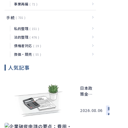
事業再編
71
手続
701
私的整理
151
法的整理
476
債権者対応
19
換価・競売
55
人気記事
日本政
策金融
公庫の
追加融
財
2026.08.06
資で確
務
認した
い審