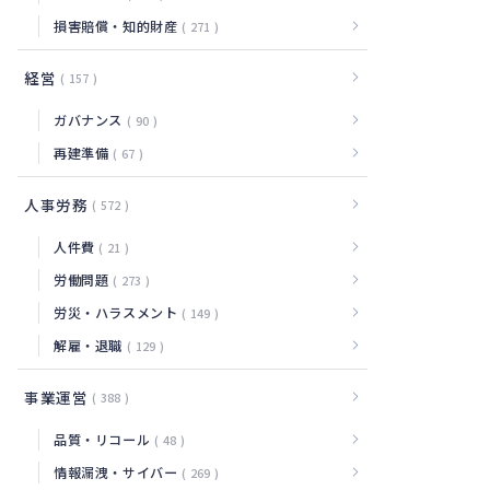
損害賠償・知的財産
271
経営
157
ガバナンス
90
再建準備
67
人事労務
572
人件費
21
労働問題
273
労災・ハラスメント
149
解雇・退職
129
事業運営
388
品質・リコール
48
情報漏洩・サイバー
269