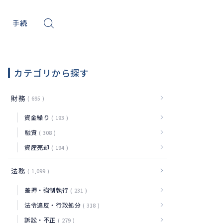
手続
ール
サイバー
カテゴリから探す
財務
695
資金繰り
193
融資
308
資産売却
194
法務
1,099
差押・強制執行
231
法令違反・行政処分
318
訴訟・不正
279