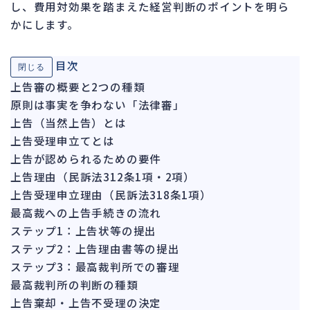
し、費用対効果を踏まえた経営判断のポイントを明ら
ガバナンス
90
かにします。
再建準備
67
目次
人事労務
閉じる
557
上告審の概要と2つの種類
人件費
20
原則は事実を争わない「法律審」
労働問題
266
上告（当然上告）とは
労災・ハラスメント
144
上告受理申立てとは
解雇・退職
上告が認められるための要件
127
上告理由（民訴法312条1項・2項）
事業運営
374
上告受理申立理由（民訴法318条1項）
最高裁への上告手続きの流れ
品質・リコール
49
ステップ1：上告状等の提出
情報漏洩・サイバー
256
ステップ2：上告理由書等の提出
事業再編
69
ステップ3：最高裁判所での審理
最高裁判所の判断の種類
手続
664
上告棄却・上告不受理の決定
私的整理