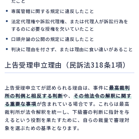
たこと
専属管轄に関する規定に違反したこと
法定代理権や訴訟代理権、または代理人が訴訟行為を
するのに必要な授権を欠いていたこと
口頭弁論の公開の規定に違反したこと
判決に理由を付さず、または理由に食い違いがあること
上告受理申立理由（民訴法318条1項）
上告受理申立てが認められる理由は、事件に
最高裁判
所の判例と相反する判断
や、
その他法令の解釈に関す
る重要な事項
が含まれている場合です。これらは最高
裁判所が法令解釈を統一し、下級審の判断に指針を与
えるという役割を果たすために、自らの裁量で審理対
象を選ぶための基準となります。