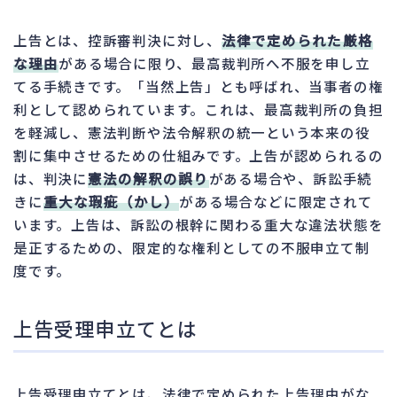
上告とは、控訴審判決に対し、
法律で定められた厳格
な理由
がある場合に限り、最高裁判所へ不服を申し立
てる手続きです。「当然上告」とも呼ばれ、当事者の権
利として認められています。これは、最高裁判所の負担
を軽減し、憲法判断や法令解釈の統一という本来の役
割に集中させるための仕組みです。上告が認められるの
は、判決に
憲法の解釈の誤り
がある場合や、訴訟手続
きに
重大な瑕疵（かし）
がある場合などに限定されて
います。上告は、訴訟の根幹に関わる重大な違法状態を
是正するための、限定的な権利としての不服申立て制
度です。
上告受理申立てとは
上告受理申立てとは、法律で定められた上告理由がな