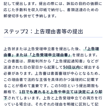
記して提出します。提出の際には、訴訟の目的の価額に
応じた手数料を収入印紙で納付し、書類送達のための
郵便切手も併せて予納します。
ステップ2：上告理由書等の提出
上告状または上告受理申立書を提出した後、
「上告理
由書」または「上告受理申立理由書」
を提出します。
この書面は、原裁判所から「上告提起通知書」などが
送達された日の翌日から起算して
50日以内
に提出する
必要があります。上告審は書面審理が中心となるため、
この理由書で法的な主張を具体的かつ論理的に記載す
ることが極めて重要です。この50日という提出期限も
厳格で、
1日でも遅れると上告や申立ては決定により却
下
されてしまいます。上告と上告受理申立ての両方を行
っている場合は、それぞれの理由を明確に区別して記