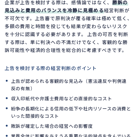
企業が上告を検討する際は、感情論ではなく、
勝訴の
見込みと費用のバランスを冷静に見極める
経営判断が
不可欠です。上告審で原判決が覆る確率は極めて低く、
多額の費用と時間を投じても結果が変わらないリスク
を十分に認識する必要があります。 上告の可否を判断
する際は、単に判決への不満だけでなく、客観的な勝
訴可能性や経済的合理性を総合的に考慮すべきです。
上告を検討する際の経営判断のポイント
上告が認められる客観的な見込み（憲法違反や判例違
反の有無）
収入印紙代や弁護士費用などの直接的なコスト
紛争の長期化による信用の低下や社内リソースの消費と
いった間接的なコスト
敗訴が確定した場合の経営への影響度
業界全体に影響を与えうる重要な法的論点を含んでいる