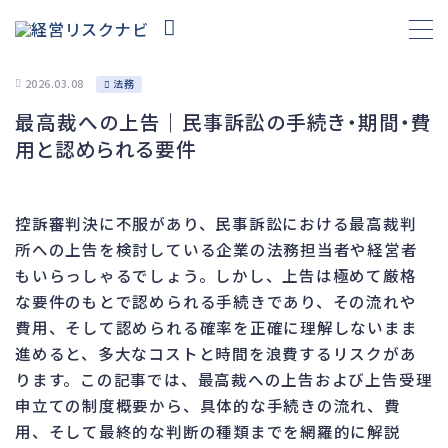
2026.03.08
法務
最高裁への上告｜民事訴訟の手続き・期間・費
財務
657
用と認められる要件
資金繰り
192
融資
276
控訴審判決に不服があり、民事訴訟における最高裁判
資産売却
189
所への上告を検討している企業の法務担当者や経営者
法務
1,090
もいらっしゃるでしょう。しかし、上告は極めて厳格
な要件のもとで認められる手続きであり、その流れや
差押・強制執行
225
費用、そして認められる確率を正確に理解しないまま
法令違反・行政処分
312
進めると、多大なコストと時間を浪費するリスクがあ
訴訟・不正
281
ります。この記事では、最高裁への上告および上告受理
損害賠償・知的財産
272
申立ての制度概要から、具体的な手続きの流れ、費
用、そして最終的な判断の種類までを網羅的に解説
経営
157