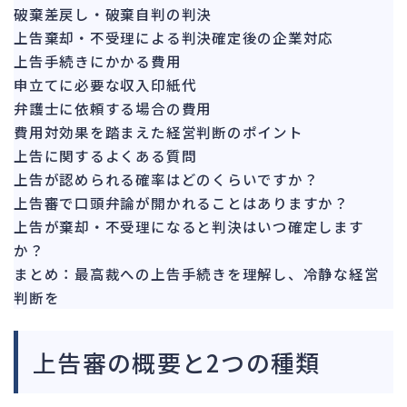
142
破棄差戻し・破棄自判の判決
法的整理
449
上告棄却・不受理による判決確定後の企業対応
債権者対応
19
上告手続きにかかる費用
換価・競売
申立てに必要な収入印紙代
54
弁護士に依頼する場合の費用
費用対効果を踏まえた経営判断のポイント
上告に関するよくある質問
上告が認められる確率はどのくらいですか？
上告審で口頭弁論が開かれることはありますか？
上告が棄却・不受理になると判決はいつ確定します
か？
まとめ：最高裁への上告手続きを理解し、冷静な経営
判断を
上告審の概要と2つの種類