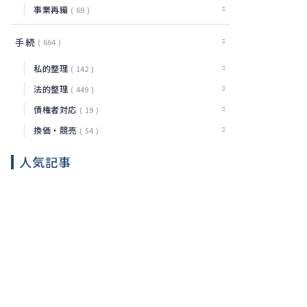
事業再編
69
手続
664
私的整理
142
法的整理
449
債権者対応
19
換価・競売
54
人気記事
粉飾決
算の内
部告発
はどこ
法
2026.08.07
へ通報
務
するべ
きか