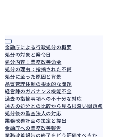
ージチ
整理
ェア特
法
2026.08.07
許訴訟
務
の要点
と損害
賠償実
務
金融庁による行政処分の概要
処分の対象と発令日
処分内容：業務改善命令
処分の理由：指摘された不備
処分に至った原因と背景
品質管理体制の根本的な問題
経営陣のガバナンス機能不全
過去の指摘事項への不十分な対応
過去の処分との比較から見る根深い問題点
処分後の監査法人の対応
業務改善計画の策定と提出
金融庁への業務改善報告
業務改善報告の終了をどう評価すべきか