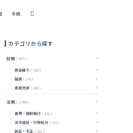
営
手続
コール
・サイバー
カテゴリから探す
編
財務
657
資金繰り
192
融資
276
資産売却
189
法務
1,090
差押・強制執行
225
法令違反・行政処分
312
訴訟・不正
281