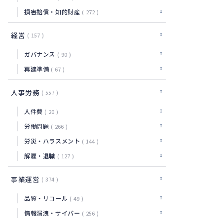
損害賠償・知的財産
272
経営
157
ガバナンス
90
再建準備
67
人事労務
557
人件費
20
労働問題
266
労災・ハラスメント
144
解雇・退職
127
事業運営
374
品質・リコール
49
情報漏洩・サイバー
256