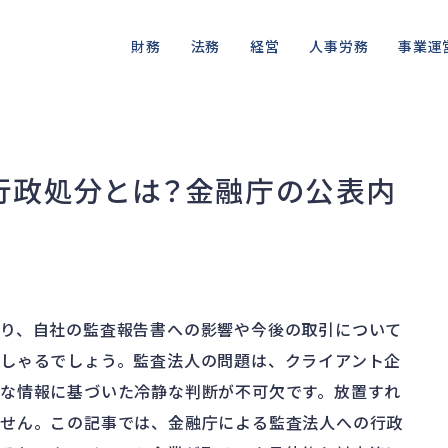
財務
法務
経営
人事労務
事業運
資金繰り
差押・強制執行
ガバナンス
人件費
私的整理
品質・リ
融資
法令違反・行政処分
再建準備
労働問題
法的整理
情報漏洩
行政処分とは？金融庁の公表内
資産売却
訴訟・不正
労災・ハラスメント
債権者対応
事業再
損害賠償・知的財産
解雇・退職
換価・競売
り、自社の監査報告書への影響や今後の取引について
しゃるでしょう。監査法人の問題は、クライアント企
な情報に基づいた冷静な判断が不可欠です。放置すれ
ません。この記事では、金融庁による監査法人への行政