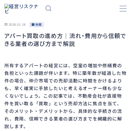
2026.01.16
財務
アパート買取の進め方｜流れ・費用から信頼で
財務
695
きる業者の選び方まで解説
資金繰り
193
融資
308
所有するアパートの経営には、空室の増加や修繕費の
資産売却
194
負担といった課題が伴います。特に築年数が経過した物
法務
1,099
件の場合、仲介市場での売却活動に時間をかけるより
も、早く確実に手放したいと考えるオーナー様も少な
差押・強制執行
231
くないでしょう。この記事では、不動産会社が直接物
法令違反・行政処分
318
件を買い取る「買取」という売却方法に焦点を当て、
訴訟・不正
279
そのメリット・デメリットから、具体的な手続きの流
損害賠償・知的財産
271
れ、費用、信頼できる業者の選び方までを網羅的に解
説します。
経営
157