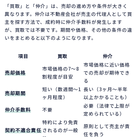
「買取」と「仲介」は、売却の進め方や条件が大きく
異なります。仲介は不動産会社が売主の代理人として買
主を探す方法で、成約時に仲介手数料が発生します
が、買取では不要です。期間や価格、その他の条件の違
いをまとめると以下のようになります。
項目
買取
仲介
市場価格に近い価格
市場価格の7〜8
売却価格
での売却が期待でき
割程度が目安
る
短い（数週間〜1
長い（3ヶ月〜半年
売却期間
ヶ月程度）
以上かかることも）
必要（法律で上限が
仲介手数料
不要
定められている）
特約により免責
原則として売主が責
契約不適合責任
されるのが一般
任を負う