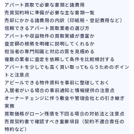
151
アパート買取で必要な書類と諸費用
法的整理
476
売買契約時に準備が必要な主な書類一覧
債権者対応
19
売却にかかる諸費用の内訳（印紙税・登記費用など）
換価・競売
信頼できるアパート買取業者の選び方
55
アパートや収益物件の買取実績が豊富か
査定額の根拠を明確に説明してくれるか
担当者の専門知識と対応の質を見極める
複数の業者に査定を依頼して条件を比較検討する
アパートを少しでも高く買い取ってもらうためのポイン
トと注意点
アピールできる物件資料を事前に整理しておく
入居者がいる場合の事前通知と情報提供の注意点
オーナーチェンジに伴う敷金や管理会社との引き継ぎ
実務
買取価格がローン残債を下回る場合の対処法と注意点
売買契約書で確認すべき重要項目（契約不適合責任の
特約など）