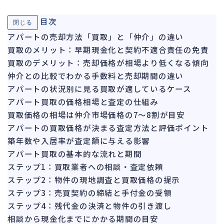
ガバナンス
90
目次
閉じる
再建準備
67
アパートの売却方法「買取」と「仲介」の違い
買取のメリット：早期現金化と契約不適合責任の免責
人事労務
572
買取のデメリット：売却価格が相場より低くなる傾向
人件費
21
仲介との比較でわかる手数料と売却期間の違い
労働問題
273
アパートの状況別に見る買取が適しているケース
労災・ハラスメント
149
アパート買取の価格相場と査定の仕組み
解雇・退職
買取価格の相場は仲介市場価格の7〜8割が目安
129
アパートの買取価格が決まる査定方法と評価ポイント
事業運営
388
築年数や入居率が査定額に与える影響
アパート買取の基本的な流れと期間
品質・リコール
48
ステップ1：買取業者への相談・査定依頼
情報漏洩・サイバー
269
ステップ2：物件の現地調査と買取価格の提示
事業再編
71
ステップ3：売買契約の締結と手付金の受領
ステップ4：残代金の決済と物件の引き渡し
手続
701
相談から現金化までにかかる期間の目安
私的整理