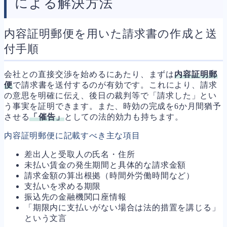
による解決方法
内容証明郵便を用いた請求書の作成と送
付手順
会社との直接交渉を始めるにあたり、まずは
内容証明郵
便
で請求書を送付するのが有効です。これにより、請求
の意思を明確に伝え、後日の裁判等で「請求した」とい
う事実を証明できます。また、時効の完成を6か月間猶予
させる
「催告」
としての法的効力も持ちます。
内容証明郵便に記載すべき主な項目
差出人と受取人の氏名・住所
未払い賃金の発生期間と具体的な請求金額
請求金額の算出根拠（時間外労働時間など）
支払いを求める期限
振込先の金融機関口座情報
「期限内に支払いがない場合は法的措置を講じる」
という文言