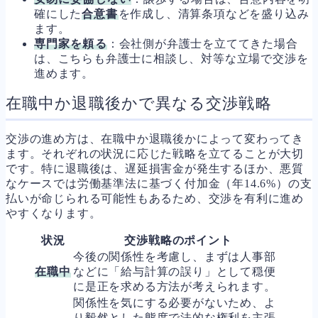
確にした
合意書
を作成し、清算条項などを盛り込み
ます。
専門家を頼る
：会社側が弁護士を立ててきた場合
は、こちらも弁護士に相談し、対等な立場で交渉を
進めます。
在職中か退職後かで異なる交渉戦略
交渉の進め方は、在職中か退職後かによって変わってき
ます。それぞれの状況に応じた戦略を立てることが大切
です。特に退職後は、遅延損害金が発生するほか、悪質
なケースでは労働基準法に基づく付加金（年14.6%）の支
払いが命じられる可能性もあるため、交渉を有利に進め
やすくなります。
状況
交渉戦略のポイント
今後の関係性を考慮し、まずは人事部
在職中
などに「給与計算の誤り」として穏便
に是正を求める方法が考えられます。
関係性を気にする必要がないため、よ
り毅然とした態度で法的な権利を主張