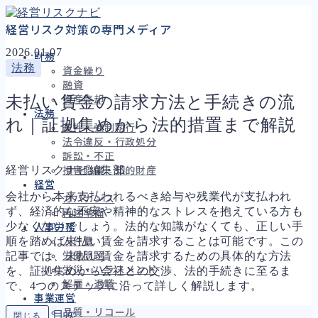
経営リスク対策の専門メディア
2026.01.07
財務
法務
資金繰り
融資
未払い賃金の請求方法と手続きの流
資産売却
法務
れ｜証拠集めから法的措置まで解説
差押・強制執行
法令違反・行政処分
訴訟・不正
経営リスクナビ編集部
損害賠償・知的財産
経営
会社から本来支払われるべき給与や残業代が支払われ
ガバナンス
ず、経済的な不安や精神的なストレスを抱えている方も
再建準備
少なくないでしょう。法的な知識がなくても、正しい手
人事労務
順を踏めば未払い賃金を請求することは可能です。この
人件費
記事では、未払い賃金を請求するための具体的な方法
労働問題
労災・ハラスメント
を、証拠集めから会社との交渉、法的手続きに至るま
解雇・退職
で、4つのステップに沿って詳しく解説します。
事業運営
品質・リコール
目次
閉じる