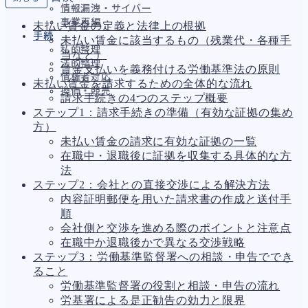
情報漏洩・サイバー
事業再編
未払い賃金の定義と法律上の根拠
手続
未払い賃金に該当するもの（残業代・各種手
私的整理
当など）
法的整理
賃金支払いを義務付ける労働基準法の原則
債権者対応
未払い賃金を請求するための全体的な流れ
換価・競売
請求手続きの4つのステップ概要
ステップ1：請求手続きの準備（有効な証拠の集め
方）
未払い賃金の請求に有効な証拠の一覧
財務
663
在職中・退職後に証拠を収集する具体的な方
資金繰り
192
法
融資
278
ステップ2：会社との直接交渉による解決方法
資産売却
193
内容証明郵便を用いた請求書の作成と送付手
法務
1,099
順
差押・強制執行
227
会社側と交渉を進める際のポイントと注意点
法令違反・行政処分
316
在職中か退職後かで異なる交渉戦略
訴訟・不正
283
ステップ3：労働基準監督署への相談・申告ででき
損害賠償・知的財産
273
ること
経営
157
労働基準監督署の役割と相談・申告の流れ
ガバナンス
90
労基署による是正勧告の効力と限界
再建準備
67