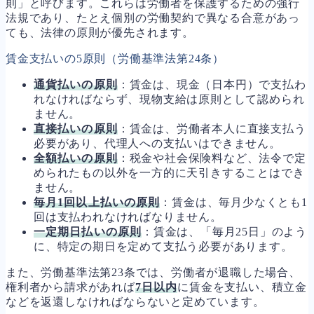
則」と呼びます。これらは労働者を保護するための強行
法規であり、たとえ個別の労働契約で異なる合意があっ
ても、法律の原則が優先されます。
賃金支払いの5原則（労働基準法第24条）
通貨払いの原則
：賃金は、現金（日本円）で支払わ
れなければならず、現物支給は原則として認められ
ません。
直接払いの原則
：賃金は、労働者本人に直接支払う
必要があり、代理人への支払いはできません。
全額払いの原則
：税金や社会保険料など、法令で定
められたもの以外を一方的に天引きすることはでき
ません。
毎月1回以上払いの原則
：賃金は、毎月少なくとも1
回は支払われなければなりません。
一定期日払いの原則
：賃金は、「毎月25日」のよう
に、特定の期日を定めて支払う必要があります。
また、労働基準法第23条では、労働者が退職した場合、
権利者から請求があれば
7日以内
に賃金を支払い、積立金
などを返還しなければならないと定めています。