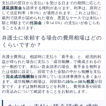
支払日の翌日から支払いを受ける日までの期間に応じた
遅延損害金
を請求する権利があります。利率は、原則と
して法定利率（年3%）が適用されます。これとは別に、
裁判で請求が認められた場合、悪質なケースでは未払い
額と同額までの
付加金
（年14.6%）の支払いが命じられ
ることもあります。
弁護士に依頼する場合の費用相場はどの
くらいですか？
弁護士費用は、相談時に支払う「着手金」と、経済的利
益が得られた場合に支払う「成功報酬」で構成されるの
が一般的です。未払い賃金請求の場合、着手金を無料ま
たは低額に設定し、回収できた金額の中から報酬を支払
う
完全成功報酬制
を採用している法律事務所も多くあり
ます。成功報酬の相場は、回収額の
20%～30%程度
が目
安です。まずは無料相談などを利用し、費用体系や回収
の見込みについて確認することをお勧めします。