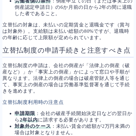
労働者側の条件
：倒産申立ての日（または事実上の
倒産認定申請日）の6か月前の日から2年の間に退職
した者であること。
立替払の対象は、未払いの定期賃金と退職金です（賞与
は対象外）。支給額は未払い総額の80%ですが、退職時
の年齢に応じて上限額が定められています。
立替払制度の申請手続きと注意すべき点
立替払制度の申請は、会社の倒産が「法律上の倒産（破
産など）」か「事実上の倒産」かによって窓口や手順が
異なります。法律上の倒産の場合は破産管財人等を通じ
て、事実上の倒産の場合は労働基準監督署を通じて手続
きを進めます。
立替払制度利用時の注意点
申請期限
：会社の破産手続開始決定日などの翌日か
ら
2年以内
に請求する必要があります。
対象外のケース
：未払い賃金の総額が2万円未満の
場合は対象となりません。