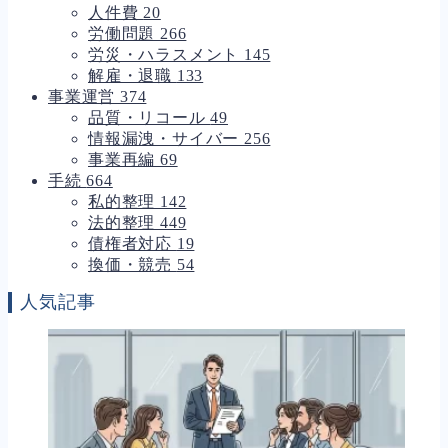
人件費
20
労働問題
266
労災・ハラスメント
145
解雇・退職
133
事業運営
374
品質・リコール
49
情報漏洩・サイバー
256
事業再編
69
手続
664
私的整理
142
法的整理
449
債権者対応
19
換価・競売
54
人気記事