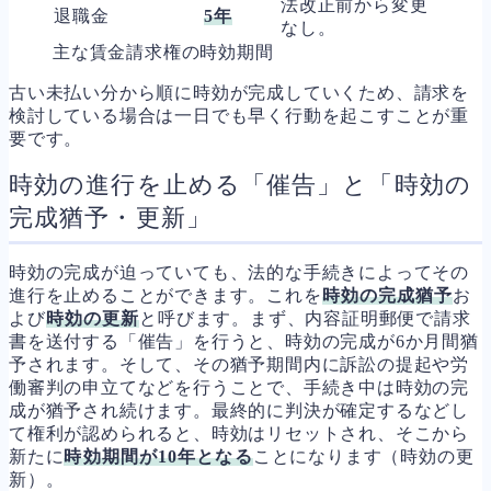
法改正前から変更
退職金
5年
なし。
主な賃金請求権の時効期間
古い未払い分から順に時効が完成していくため、請求を
検討している場合は一日でも早く行動を起こすことが重
要です。
時効の進行を止める「催告」と「時効の
完成猶予・更新」
時効の完成が迫っていても、法的な手続きによってその
進行を止めることができます。これを
時効の完成猶予
お
よび
時効の更新
と呼びます。まず、内容証明郵便で請求
書を送付する「催告」を行うと、時効の完成が6か月間猶
予されます。そして、その猶予期間内に訴訟の提起や労
働審判の申立てなどを行うことで、手続き中は時効の完
成が猶予され続けます。最終的に判決が確定するなどし
て権利が認められると、時効はリセットされ、そこから
新たに
時効期間が10年となる
ことになります（時効の更
新）。