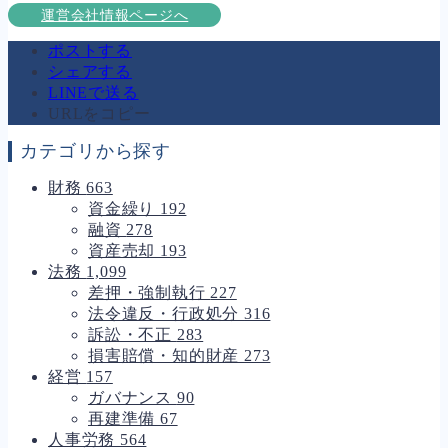
運営会社情報ページへ
ポストする
シェアする
LINEで送る
URLをコピー
カテゴリから探す
財務
663
資金繰り
192
融資
278
資産売却
193
法務
1,099
差押・強制執行
227
法令違反・行政処分
316
訴訟・不正
283
損害賠償・知的財産
273
経営
157
ガバナンス
90
再建準備
67
人事労務
564