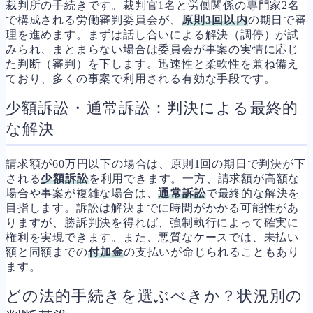
裁判所の手続きです。裁判官1名と労働関係の専門家2名
で構成される労働審判委員会が、
原則3回以内
の期日で審
理を進めます。まずは話し合いによる解決（調停）が試
みられ、まとまらない場合は委員会が事案の実情に応じ
た判断（審判）を下します。迅速性と柔軟性を兼ね備え
ており、多くの事案で利用される有効な手段です。
少額訴訟・通常訴訟：判決による最終的
な解決
請求額が60万円以下の場合は、原則1回の期日で判決が下
される
少額訴訟
を利用できます。一方、請求額が高額な
場合や事案が複雑な場合は、
通常訴訟
で最終的な解決を
目指します。訴訟は解決までに時間がかかる可能性があ
りますが、勝訴判決を得れば、強制執行によって確実に
権利を実現できます。また、悪質なケースでは、未払い
額と同額までの
付加金
の支払いが命じられることもあり
ます。
どの法的手続きを選ぶべきか？状況別の