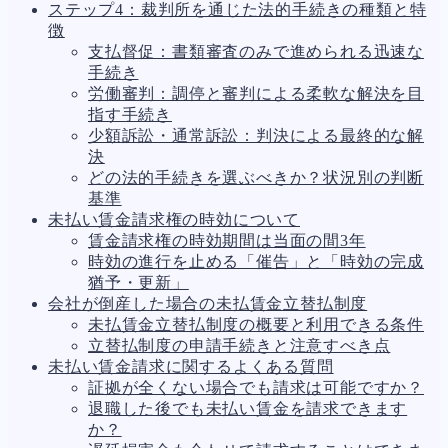
ステップ4：裁判所を通じた法的手続きの種類と特
人事労務
564
徴
人件費
20
支払督促：書類審査のみで進められる迅速な
労働問題
266
手続き
労災・ハラスメント
145
労働審判：調停と審判による柔軟な解決を目
解雇・退職
133
指す手続き
事業運営
374
少額訴訟・通常訴訟：判決による最終的な解
品質・リコール
49
決
情報漏洩・サイバー
256
どの法的手続きを選ぶべきか？状況別の判断
事業再編
69
基準
手続
664
未払い賃金請求権の時効について
私的整理
142
賃金請求権の時効期間は当面の間3年
法的整理
449
時効の進行を止める「催告」と「時効の完成
債権者対応
19
猶予・更新」
換価・競売
54
会社が倒産した場合の未払賃金立替払制度
未払賃金立替払制度の概要と利用できる条件
立替払制度の申請手続きと注意すべき点
未払い賃金請求に関するよくある質問
証拠が全くない場合でも請求は可能ですか？
退職した後でも未払い賃金を請求できます
か？