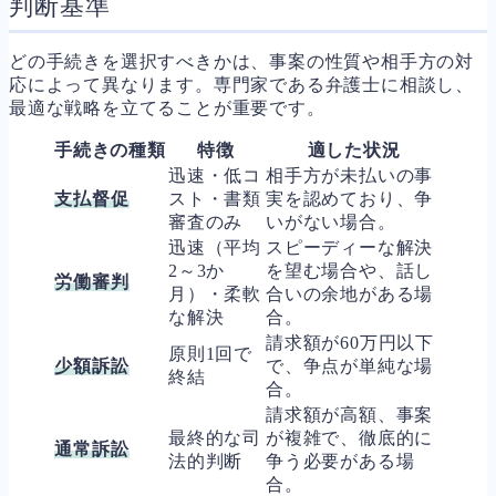
判断基準
どの手続きを選択すべきかは、事案の性質や相手方の対
応によって異なります。専門家である弁護士に相談し、
最適な戦略を立てることが重要です。
手続きの種類
特徴
適した状況
迅速・低コ
相手方が未払いの事
支払督促
スト・書類
実を認めており、争
審査のみ
いがない場合。
迅速（平均
スピーディーな解決
2～3か
を望む場合や、話し
労働審判
月）・柔軟
合いの余地がある場
な解決
合。
請求額が60万円以下
原則1回で
少額訴訟
で、争点が単純な場
終結
合。
請求額が高額、事案
最終的な司
が複雑で、徹底的に
通常訴訟
法的判断
争う必要がある場
合。