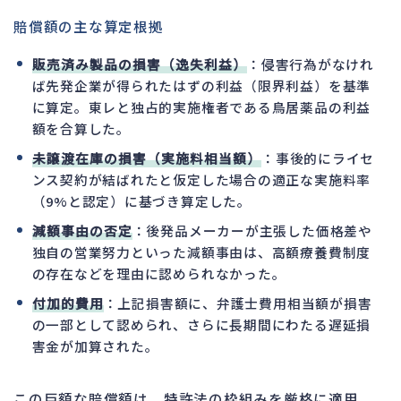
賠償額の主な算定根拠
販売済み製品の損害（逸失利益）
：侵害行為がなけれ
ば先発企業が得られたはずの利益（限界利益）を基準
に算定。東レと独占的実施権者である鳥居薬品の利益
額を合算した。
未譲渡在庫の損害（実施料相当額）
：事後的にライセ
ンス契約が結ばれたと仮定した場合の適正な実施料率
（9%と認定）に基づき算定した。
減額事由の否定
：後発品メーカーが主張した価格差や
独自の営業努力といった減額事由は、高額療養費制度
の存在などを理由に認められなかった。
付加的費用
：上記損害額に、弁護士費用相当額が損害
の一部として認められ、さらに長期間にわたる遅延損
害金が加算された。
この巨額な賠償額は、特許法の枠組みを厳格に適用