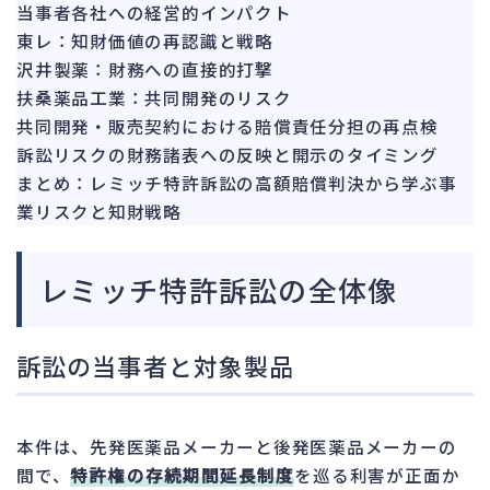
151
当事者各社への経営的インパクト
法的整理
476
東レ：知財価値の再認識と戦略
債権者対応
沢井製薬：財務への直接的打撃
19
扶桑薬品工業：共同開発のリスク
換価・競売
55
共同開発・販売契約における賠償責任分担の再点検
訴訟リスクの財務諸表への反映と開示のタイミング
まとめ：レミッチ特許訴訟の高額賠償判決から学ぶ事
業リスクと知財戦略
レミッチ特許訴訟の全体像
訴訟の当事者と対象製品
本件は、先発医薬品メーカーと後発医薬品メーカーの
間で、
特許権の存続期間延長制度
を巡る利害が正面か