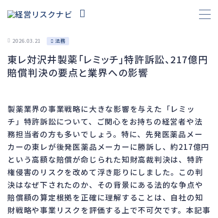
2026.03.21
法務
東レ対沢井製薬「レミッチ」特許訴訟、217億円
財務
695
賠償判決の要点と業界への影響
資金繰り
193
融資
308
製薬業界の事業戦略に大きな影響を与えた「レミッ
資産売却
194
チ」特許訴訟について、ご関心をお持ちの経営者や法
法務
1,099
務担当者の方も多いでしょう。特に、先発医薬品メー
カーの東レが後発医薬品メーカーに勝訴し、約217億円
差押・強制執行
231
という高額な賠償が命じられた知財高裁判決は、特許
法令違反・行政処分
318
権侵害のリスクを改めて浮き彫りにしました。この判
訴訟・不正
279
決はなぜ下されたのか、その背景にある法的な争点や
損害賠償・知的財産
271
賠償額の算定根拠を正確に理解することは、自社の知
財戦略や事業リスクを評価する上で不可欠です。本記事
経営
157