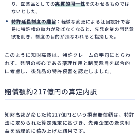
り、医薬品としての
実質的同一性
を失わせるものでは
ないとした。
特許延長制度の趣旨
：軽微な変更による迂回設計で容
易に特許権の効力が及ばなくなると、先発企業の開発意
欲を削ぎ、制度の目的が損なわれると指摘した。
このように知財高裁は、特許クレームの字句にとらわ
れず、発明の核心である薬理作用と制度趣旨を総合的
に考慮し、後発品の特許侵害を認定しました。
賠償額約217億円の算定内訳
知財高裁が命じた約217億円という損害賠償額は、特許
法に定められた算定規定に基づき、先発企業の逸失利
益を論理的に積み上げた結果です。