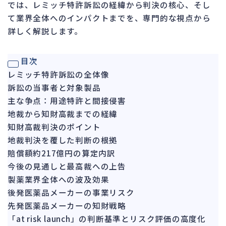
では、レミッチ特許訴訟の経緯から判決の核心、そし
ガバナンス
90
て業界全体へのインパクトまでを、専門的な視点から
再建準備
67
詳しく解説します。
人事労務
572
目次
人件費
21
レミッチ特許訴訟の全体像
労働問題
273
訴訟の当事者と対象製品
労災・ハラスメント
主な争点：用途特許と間接侵害
149
地裁から知財高裁までの経緯
解雇・退職
129
知財高裁判決のポイント
事業運営
388
地裁判決を覆した判断の根拠
賠償額約217億円の算定内訳
品質・リコール
48
今後の見通しと最高裁への上告
情報漏洩・サイバー
269
製薬業界全体への波及効果
事業再編
71
後発医薬品メーカーの事業リスク
先発医薬品メーカーの知財戦略
手続
701
「at risk launch」の判断基準とリスク評価の高度化
私的整理