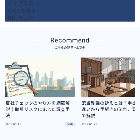
シェアする
LINEで送る
URLをコピー
Recommend
こちらの記事もどうぞ
反社チェックのやり方を網羅解
配当異議の訴えとは？申出
説｜取引リスクに応じた調査手
違いから手続きの流れ、要
法
で解説
法務
2026.07.15
2026.05.26