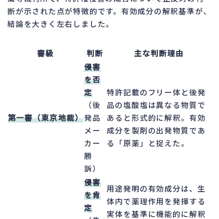
断が示された点が特徴的です。有効成分の解釈基準が、
結論を大きく左右しました。
審級
判断
主な判断理由
侵害
を否
定
特許記載のフリー体と後発
（後
品の塩酸塩は異なる物質で
第一審（東京地裁）
発品
あると形式的に解釈。有効
メー
成分を製剤の出発物質であ
カー
る「原薬」と捉えた。
勝
訴）
侵害
用途発明の有効成分は、生
を肯
体内で薬理作用を発揮する
定
実体を基準に機能的に解釈