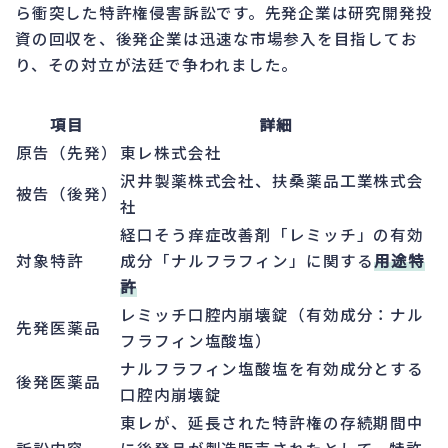
ら衝突した特許権侵害訴訟です。先発企業は研究開発投
資の回収を、後発企業は迅速な市場参入を目指してお
り、その対立が法廷で争われました。
項目
詳細
原告（先発）
東レ株式会社
沢井製薬株式会社、扶桑薬品工業株式会
被告（後発）
社
経口そう痒症改善剤「レミッチ」の有効
対象特許
成分「ナルフラフィン」に関する
用途特
許
レミッチ口腔内崩壊錠（有効成分：ナル
先発医薬品
フラフィン塩酸塩）
ナルフラフィン塩酸塩を有効成分とする
後発医薬品
口腔内崩壊錠
東レが、延長された特許権の存続期間中
訴訟内容
に後発品が製造販売されたとして、特許