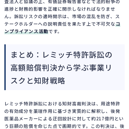
査法人と協議の上、有価証券報告書などで法的紛争の
進捗と財務的影響を正確に開示しなければなりませ
ん。訴訟リスクの適時開示は、市場の混乱を防ぎ、ス
テークホルダーへの説明責任を果たす上で不可欠な
コ
ンプライアンス活動
です。
まとめ：レミッチ特許訴訟の
高額賠償判決から学ぶ事業リ
スクと知財戦略
レミッチ特許訴訟における知財高裁判決は、用途特許
の有効成分を薬理作用に基づき実質的に解釈し、後発
医薬品メーカーによる迂回設計に対して約217億円とい
う巨額の賠償を命じた点で画期的です。この判決は、後