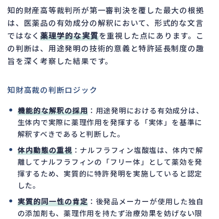
知的財産高等裁判所が第一審判決を覆した最大の根拠
は、医薬品の有効成分の解釈において、形式的な文言
ではなく
薬理学的な実質
を重視した点にあります。こ
の判断は、用途発明の技術的意義と特許延長制度の趣
旨を深く考察した結果です。
知財高裁の判断ロジック
機能的な解釈の採用
：用途発明における有効成分は、
生体内で実際に薬理作用を発揮する「実体」を基準に
解釈すべきであると判断した。
体内動態の重視
：ナルフラフィン塩酸塩は、体内で解
離してナルフラフィンの「フリー体」として薬効を発
揮するため、実質的に特許発明を実施していると認定
した。
実質的同一性の肯定
：後発品メーカーが使用した独自
の添加剤も、薬理作用を持たず治療効果を妨げない限