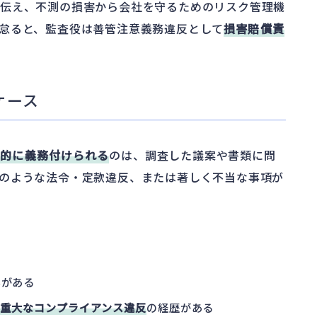
接伝え、不測の損害から会社を守るためのリスク管理機
怠ると、監査役は善管注意義務違反として
損害賠償責
ケース
法的に義務付けられる
のは、調査した議案や書類に問
のような法令・定款違反、または著しく不当な事項が
いがある
重大なコンプライアンス違反
の経歴がある