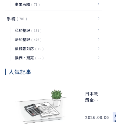
事業再編
71
手続
701
私的整理
151
法的整理
476
債権者対応
19
換価・競売
55
人気記事
日本政
策金融
公庫の
追加融
財
2026.08.06
資で確
務
認した
い審