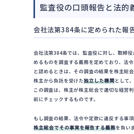
監査役の口頭報告と法的
会社法第384条に定められた報
会社法第384条では、監査役に対し、取締
めるものを調査する義務を定めており、法令
と認めるときは、その調査の結果を株主総会
株主から負託を受けた
独立した機関
として
この調査は、株主が株主総会で適切な経営
前にチェックするものです。
もし調査の結果、法令や定款に違反する事
株主総会でその事実を報告する義務
を負い