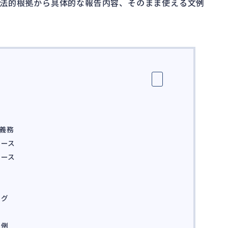
法的根拠から具体的な報告内容、そのまま使える文例
告義務
ケース
ケース
ング
文例