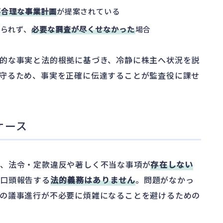
不合理な事業計画
が提案されている
られず、
必要な調査が尽くせなかった
場合
的な事実と法的根拠に基づき、冷静に株主へ状況を説
守るため、事実を正確に伝達することが監査役に課せ
ケース
果、法令・定款違反や著しく不当な事項が
存在しない
を口頭報告する
法的義務はありません
。問題がなかっ
の議事進行が不必要に煩雑になることを避けるための