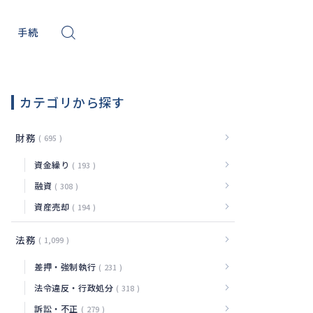
手続
ール
サイバー
カテゴリから探す
財務
695
資金繰り
193
融資
308
資産売却
194
法務
1,099
差押・強制執行
231
法令違反・行政処分
318
訴訟・不正
279