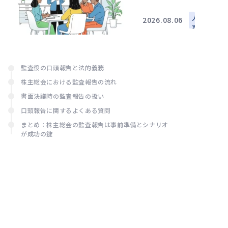
災と雇
建実務
い止
人
2026.08.06
め：法
事
務・実
労
務担当
務
者の判
断基準
監査役の口頭報告と法的義務
と対応
株主総会における監査報告の流れ
書面決議時の監査報告の扱い
口頭報告に関するよくある質問
まとめ：株主総会の監査報告は事前準備とシナリオ
が成功の鍵