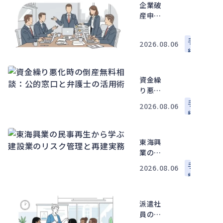
査・書
企業破
類・進
産申請
め方
の要
点：費
手
2026.08.06
用・流
続
れ・代
表者影
響を法
資金繰
務・財
り悪化
務視点
時の倒
手
2026.08.06
で解説
産無料
続
相談：
公的窓
東海興
口と弁
業の民
護士の
事再生
活用術
手
2026.08.06
から学
続
ぶ建設
業のリ
派遣社
スク管
員の労
理と再