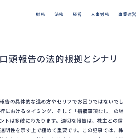
財務
法務
経営
人事労務
事業運営
資金繰り
差押・強制執行
ガバナンス
人件費
私的整理
品質・リコ
融資
法令違反・行政処分
再建準備
労働問題
法的整理
情報漏洩・
口頭報告の法的根拠とシナリ
資産売却
訴訟・不正
労災・ハラスメント
債権者対応
事業再編
損害賠償・知的財産
解雇・退職
換価・競売
報告の具体的な進め方やセリフでお困りではないでし
行におけるタイミング、そして「指摘事項なし」の場
ントは多岐にわたります。適切な報告は、株主との信
透明性を示す上で極めて重要です。この記事では、株