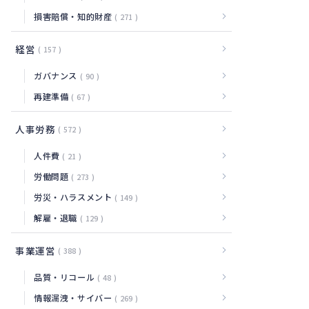
損害賠償・知的財産
271
経営
157
ガバナンス
90
再建準備
67
人事労務
572
人件費
21
労働問題
273
労災・ハラスメント
149
解雇・退職
129
事業運営
388
品質・リコール
48
情報漏洩・サイバー
269