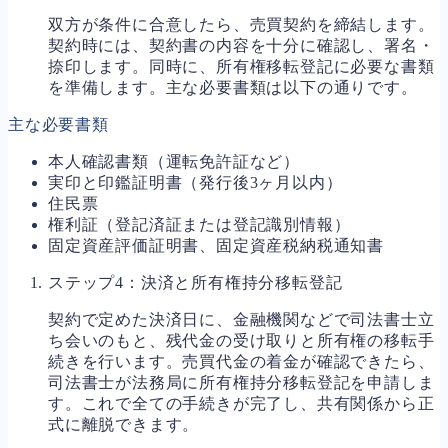
双方が条件に合意したら、売買契約を締結します。
契約時には、契約書の内容を十分に確認し、署名・
捺印します。同時に、所有権移転登記に必要な書類
を準備します。主な必要書類は以下の通りです。
主な必要書類
本人確認書類（運転免許証など）
実印と印鑑証明書（発行後3ヶ月以内）
住民票
権利証（登記済証または登記識別情報）
固定資産評価証明書、固定資産税納税通知書
ステップ4：決済と所有権持分移転登記
契約で定めた決済日に、金融機関などで司法書士立
ち会いのもと、残代金の受け取りと所有権の移転手
続きを行います。売買代金の着金が確認できたら、
司法書士が法務局に所有権持分移転登記を申請しま
す。これで全ての手続きが完了し、共有関係から正
式に離脱できます。