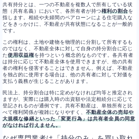
共有持分とは、一つの不動産を複数人で所有している状
態（共有名義）において、各所有者が持つ
権利の割合
を
指します。相続や夫婦間のペアローンによる住宅購入な
どをきっかけに、不動産が共有状態になることが一般的
です。
この権利は、土地や建物を物理的に分割して所有するも
のではなく、不動産全体に対して自身の持分割合に応じ
た
使用収益権
を持つという概念的なものです。各共有者
は持分に応じて不動産全体を使用できますが、他の共有
者の権利を侵害することはできません。例えば、不動産
を独占的に使用する場合は、他の共有者に対して対価を
支払う義務が生じることがあります。
民法上、持分割合は特に定めがなければ均等と推定され
ますが、実際には購入時の出資額や法定相続分に応じて
登記されるのが通例です。共有不動産は、単独所有と比
べて権利関係が複雑になりやすく、
不動産全体の売却や
大規模な修繕といった「変更行為」は共有者全員の同意
がなければ行えません。
なぜ専門業者は「持分のみ」を買い取れ