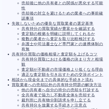
売却後に他の共有者との関係が悪化する可能
人事労務
570
性
人件費
21
売却後の対立を避けるための業者への事前確
労働問題
274
認事項
労災・ハラスメント
145
失敗しないための優良な買取業者の選定基準
解雇・退職
130
共有持分の買取実績が豊富かを確認する
事業運営
391
査定額の根拠を明確に説明してくれるか
品質・リコール
48
複数の業者から査定を取り比較検討する
情報漏洩・サイバー
272
弁護士や司法書士など専門家との連携体制の
事業再編
71
有無
手続
699
共有持分買取の価格相場と査定額を上げるコツ
私的整理
156
共有持分買取における価格の決まり方と相場
法的整理
469
観
債権者対応
19
査定額が不動産の市場価格より低くなる理由
換価・競売
55
適正な査定額を引き出すための交渉ポイント
相談から現金化までの具体的な手続きと流れ
買取業者への売却以外の共有持分問題の解決方法
他の共有者へ自分の持分の売却を打診する
全共有者で協力し不動産全体を売却する
裁判所に共有物分割請求を申し立てる
共有持分を放棄する手続きと注意点