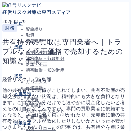
経営リスク対策の専門メディア
2026.01.29
財務
財務
資金繰り
融資
共有持分の買取は専門業者へ｜トラ
資産売却
法務
ブルなく適正価格で売却するための
差押・強制執行
法令違反・行政処分
知識と手順
訴訟・不正
損害賠償・知的財産
経営
経営リスクナビ編集部
ガバナンス
再建準備
他の共有者との関係がこじれてしまい、共有不動産の売
人事労務
却交渉が進まない状況は、精神的にも大きな負担となり
人件費
ます。ご自身の持分だけでも速やかに現金化したいと考
労働問題
えるのは自然なことですが、専門の買取業者に依頼する
労災・ハラスメント
となると、不当に安く買い叩かれたり、売却後に他の共
解雇・退職
有者とのトラブルが激化したりしないかといった不安が
事業運営
つきまとうものです。この記事では、共有持分を買取業
品質・リコール