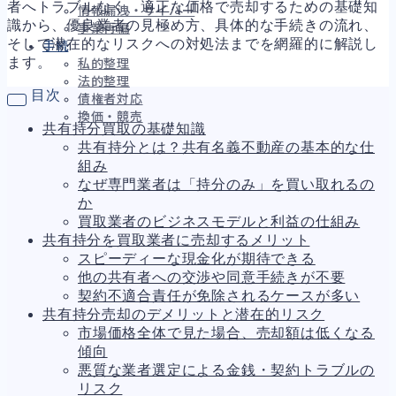
者へトラブルなく、適正な価格で売却するための基礎知
情報漏洩・サイバー
識から、優良業者の見極め方、具体的な手続きの流れ、
事業再編
そして潜在的なリスクへの対処法までを網羅的に解説し
手続
ます。
私的整理
法的整理
目次
債権者対応
換価・競売
共有持分買取の基礎知識
共有持分とは？共有名義不動産の基本的な仕
組み
なぜ専門業者は「持分のみ」を買い取れるの
財務
696
か
資金繰り
193
買取業者のビジネスモデルと利益の仕組み
融資
308
共有持分を買取業者に売却するメリット
資産売却
195
スピーディーな現金化が期待できる
法務
1,098
他の共有者への交渉や同意手続きが不要
差押・強制執行
231
契約不適合責任が免除されるケースが多い
法令違反・行政処分
317
共有持分売却のデメリットと潜在的リスク
訴訟・不正
279
市場価格全体で見た場合、売却額は低くなる
損害賠償・知的財産
271
傾向
経営
157
悪質な業者選定による金銭・契約トラブルの
ガバナンス
90
リスク
再建準備
67