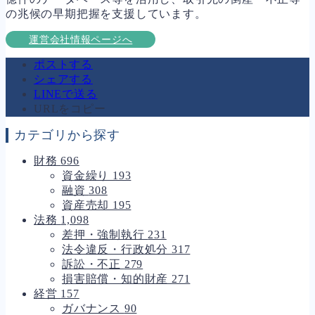
の兆候の早期把握を支援しています。
運営会社情報ページへ
ポストする
シェアする
LINEで送る
URLをコピー
カテゴリから探す
財務
696
資金繰り
193
融資
308
資産売却
195
法務
1,098
差押・強制執行
231
法令違反・行政処分
317
訴訟・不正
279
損害賠償・知的財産
271
経営
157
ガバナンス
90