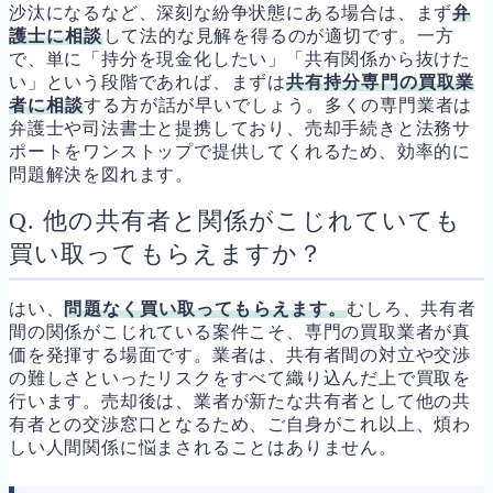
沙汰になるなど、深刻な紛争状態にある場合は、まず
弁
護士に相談
して法的な見解を得るのが適切です。一方
で、単に「持分を現金化したい」「共有関係から抜けた
い」という段階であれば、まずは
共有持分専門の買取業
者に相談
する方が話が早いでしょう。多くの専門業者は
弁護士や司法書士と提携しており、売却手続きと法務サ
ポートをワンストップで提供してくれるため、効率的に
問題解決を図れます。
Q. 他の共有者と関係がこじれていても
買い取ってもらえますか？
はい、
問題なく買い取ってもらえます。
むしろ、共有者
間の関係がこじれている案件こそ、専門の買取業者が真
価を発揮する場面です。業者は、共有者間の対立や交渉
の難しさといったリスクをすべて織り込んだ上で買取を
行います。売却後は、業者が新たな共有者として他の共
有者との交渉窓口となるため、ご自身がこれ以上、煩わ
しい人間関係に悩まされることはありません。