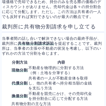
場価格で売却できるため、持分のみを売る際の価格のデ
ィスカウントがありません。売却代金は各々の持分割合
に応じて分配します。ただし、この方法は共有者の一人
でも反対すれば実行できないのが最大の難点です。
裁判所に共有物分割請求を申し立てる
当事者間の話し合いで解決できない場合の最終手段が、
裁判所に
共有物分割請求訴訟
を提起することです。裁判
所は、当事者の主張や不動産の状況を考慮し、以下のい
ずれかの方法で分割を命じます。
分割方法
内容
不動産を物理的に分割する方法
現物分割
（例：土地を分筆する）
共有者の一人が不動産全体を取得
代償分割
し、他の共有者へ持分相当額の金銭
を支払う方法
不動産を競売にかけ、その売却代金
換価分割
を持分割合に応じて分配する方法
共有物分割の主な方法