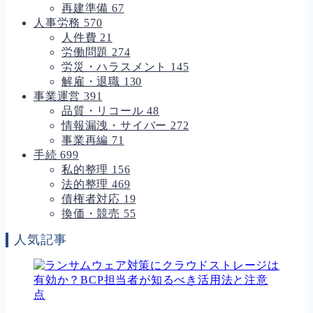
再建準備
67
人事労務
570
人件費
21
労働問題
274
労災・ハラスメント
145
解雇・退職
130
事業運営
391
品質・リコール
48
情報漏洩・サイバー
272
事業再編
71
手続
699
私的整理
156
法的整理
469
債権者対応
19
換価・競売
55
人気記事