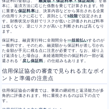
保証料の金額は、「
融資額 × 保証料率 × 保証期間
」を基
本に、返済方法に応じた係数を乗じて計算されます。特
に重要な
保証料率
は、決算内容などから算出される企業
の信用リスクに応じて、原則として
9段階
で設定されま
す。財務状況が良好でリスクが低いと評価されれば料率
は低くなり、逆にリスクが高いと判断されれば高くなり
ます。
保証料は、融資実行時に全期間分を
一括前払い
するのが
一般的です。そのため、融資額から保証料が差し引かれ
た金額が手元に残る点に注意が必要です。なお、繰り上
げ返済をした場合は、未経過期間分の保証料の一部が返
還される「
戻し保証料
」の仕組みもあります。
信用保証協会の審査で見られる主なポイ
ントと準備の注意点
信用保証協会の審査では、事業の継続性と返済能力が多
角的に評価されます。特に重視されるのは以下の点で
す。