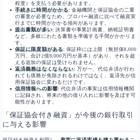
程度）を支払う必要があります。
手続きに時間がかかる
: 金融機関と保証協会の二重
の審査が必要なため、プロパー融資に比べて融資実
行までに時間がかかる傾向があります。
提出書類が多い
: 決算書や事業計画書、納税証明書
など、多岐にわたる書類を準備する手間がかかりま
す。
保証に限度額がある
: 保証枠には上限（無担保8,000
万円、合計2億8,000万円が基本）があり、それを超
える追加の保証は受けられません。
返済義務はなくならない
: 万が一、代位弁済が行わ
れても債務が免除されるわけではなく、返済先が信
用保証協会に変わるだけです。
信用情報への影響
: 代位弁済の事実は信用情報機関
に記録され、将来の他の借り入れに影響を及ぼす可
能性があります。
「保証協会付き融資」が今後の銀行取引
に与える影響
保証付き融資を利用し、
着実に返済実績を積み重ねる
こ