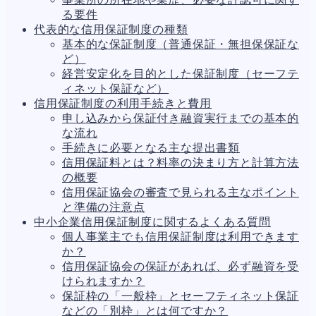
人事労務
580
る要件
人件費
20
代表的な信用保証制度の種類
労働問題
266
基本的な保証制度（普通保証・無担保保証な
労災・ハラスメント
153
ど）
解雇・退職
141
経営安定化を目的とした保証制度（セーフテ
事業運営
376
ィネット保証など）
品質・リコール
49
信用保証制度の利用手続きと費用
情報漏洩・サイバー
258
申し込みから保証付き融資実行までの基本的
事業再編
69
な流れ
手続
664
手続きに必要となる主な提出書類
私的整理
142
信用保証料とは？料率の決まり方と計算方法
法的整理
449
の概要
債権者対応
19
信用保証協会の審査で見られる主なポイント
換価・競売
54
と準備の注意点
中小企業信用保証制度に関するよくある質問
個人事業主でも信用保証制度は利用できます
か？
信用保証協会の保証があれば、必ず融資を受
けられますか？
保証枠の「一般枠」とセーフティネット保証
などの「別枠」とは何ですか？