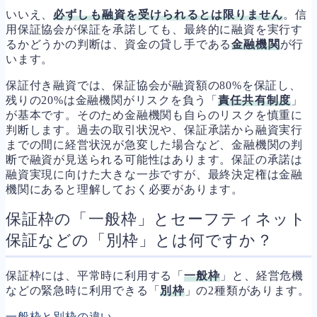
いいえ、
必ずしも融資を受けられるとは限りません
。信
用保証協会が保証を承諾しても、最終的に融資を実行す
るかどうかの判断は、資金の貸し手である
金融機関
が行
います。
保証付き融資では、保証協会が融資額の80%を保証し、
残りの20%は金融機関がリスクを負う「
責任共有制度
」
が基本です。そのため金融機関も自らのリスクを慎重に
判断します。過去の取引状況や、保証承諾から融資実行
までの間に経営状況が急変した場合など、金融機関の判
断で融資が見送られる可能性はあります。保証の承諾は
融資実現に向けた大きな一歩ですが、最終決定権は金融
機関にあると理解しておく必要があります。
保証枠の「一般枠」とセーフティネット
保証などの「別枠」とは何ですか？
保証枠には、平常時に利用する「
一般枠
」と、経営危機
などの緊急時に利用できる「
別枠
」の2種類があります。
一般枠と別枠の違い