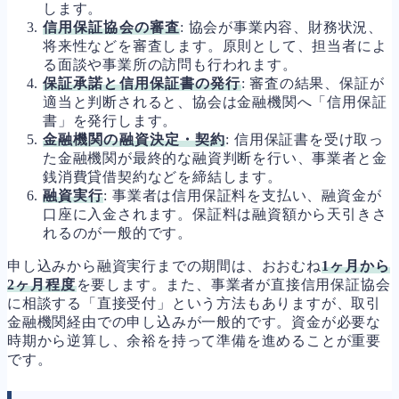
します。
信用保証協会の審査
: 協会が事業内容、財務状況、
将来性などを審査します。原則として、担当者によ
る面談や事業所の訪問も行われます。
保証承諾と信用保証書の発行
: 審査の結果、保証が
適当と判断されると、協会は金融機関へ「信用保証
書」を発行します。
金融機関の融資決定・契約
: 信用保証書を受け取っ
た金融機関が最終的な融資判断を行い、事業者と金
銭消費貸借契約などを締結します。
融資実行
: 事業者は信用保証料を支払い、融資金が
口座に入金されます。保証料は融資額から天引きさ
れるのが一般的です。
申し込みから融資実行までの期間は、おおむね
1ヶ月から
2ヶ月程度
を要します。また、事業者が直接信用保証協会
に相談する「直接受付」という方法もありますが、取引
金融機関経由での申し込みが一般的です。資金が必要な
時期から逆算し、余裕を持って準備を進めることが重要
です。