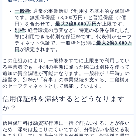
一般枠
: 通常の事業活動で利用する基本的な保証枠
です。無担保保証（8,000万円）と普通保証（2億
円）を合わせて、
最大2億8,000万円
が上限です。
別枠
: 経営環境の急変など、特定の条件を満たした
際に利用できる特別な保証枠です。代表例がセーフ
ティネット保証で、一般枠とは別に
最大2億8,000万
円
が設定されます。
この仕組みにより、一般枠をすでに上限まで利用してい
る事業者でも、不測の事態に陥った際には別枠を使って
追加の資金調達が可能になります。一般枠が「平時」の
経営を、別枠が「有事」の事業継続を支える、二段構え
のセーフティネットとして機能しています。
信用保証料を滞納するとどうなります
か？
信用保証料は融資実行時に一括で前払いすることが多い
ため、滞納は起こりにくいですが、分割払いを認める制
度を利用している場合は注意が必要です。保証料を滞納