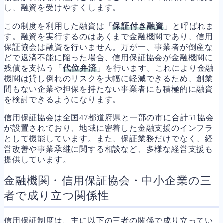
し、融資を受けやすくします。
この制度を利用した融資は「
保証付き融資
」と呼ばれま
す。融資を実行するのはあくまで金融機関であり、信用
保証協会は融資を行いません。万が一、事業者が倒産な
どで返済不能に陥った場合、信用保証協会が金融機関に
残債を支払う「
代位弁済
」を行います。これにより金融
機関は貸し倒れのリスクを大幅に軽減できるため、創業
間もない企業や担保を持たない事業者にも積極的に融資
を検討できるようになります。
信用保証協会は全国47都道府県と一部の市に合計51協会
が設置されており、地域に密着した金融支援のインフラ
として機能しています。また、保証業務だけでなく、経
営改善や事業承継に関する相談など、多様な経営支援も
提供しています。
金融機関・信用保証協会・中小企業の三
者で成り立つ関係性
信用保証制度は、主に以下の三者の関係で成り立ってい