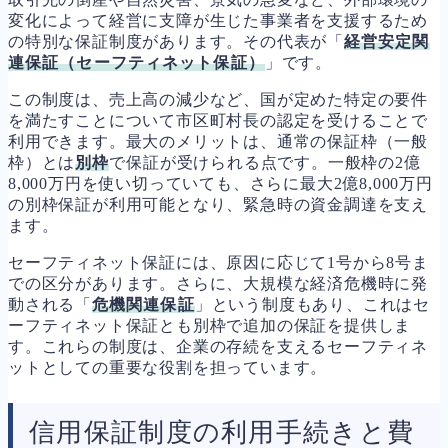
変化によって経営に支障が生じた事業者を支援するため
の特別な保証制度があります。その代表が「
経営安定関
連保証（セーフティネット保証）
」です。
この制度は、売上高の減少など、国が定めた特定の要件
を満たすことについて市区町村長の認定を受けることで
利用できます。最大のメリットは、通常の保証枠（一般
枠）とは
別枠
で保証が受けられる点です。一般枠の2億
8,000万円を使い切っていても、さらに最大2億8,000万円
の別枠保証が利用可能となり、緊急時の資金調達を支え
ます。
セーフティネット保証には、原因に応じて1号から8号ま
での区分があります。さらに、大規模な経済危機時に発
動される「
危機関連保証
」という制度もあり、これはセ
ーフティネット保証とも別枠で追加の保証を提供しま
す。これらの制度は、企業の存続を支えるセーフティネ
ットとしての重要な役割を担っています。
信用保証制度の利用手続きと費