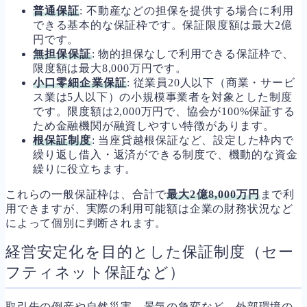
普通保証
: 不動産などの担保を提供する場合に利用
できる基本的な保証枠です。保証限度額は最大2億
円です。
無担保保証
: 物的担保なしで利用できる保証枠で、
限度額は最大8,000万円です。
小口零細企業保証
: 従業員20人以下（商業・サービ
ス業は5人以下）の小規模事業者を対象とした制度
です。限度額は2,000万円で、協会が100%保証する
ため金融機関が融資しやすい特徴があります。
根保証制度
: 当座貸越根保証など、設定した枠内で
繰り返し借入・返済ができる制度で、機動的な資金
繰りに役立ちます。
これらの一般保証枠は、合計で
最大2億8,000万円
まで利
用できますが、実際の利用可能額は企業の財務状況など
によって個別に判断されます。
経営安定化を目的とした保証制度（セー
フティネット保証など）
取引先の倒産や自然災害、景気の急変など、外部環境の