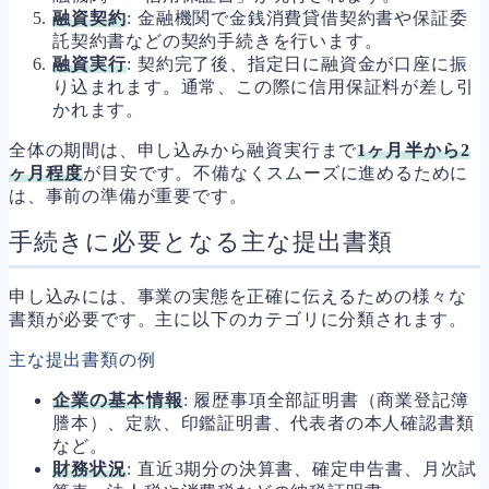
融資契約
: 金融機関で金銭消費貸借契約書や保証委
託契約書などの契約手続きを行います。
融資実行
: 契約完了後、指定日に融資金が口座に振
り込まれます。通常、この際に信用保証料が差し引
かれます。
全体の期間は、申し込みから融資実行まで
1ヶ月半から2
ヶ月程度
が目安です。不備なくスムーズに進めるために
は、事前の準備が重要です。
手続きに必要となる主な提出書類
申し込みには、事業の実態を正確に伝えるための様々な
書類が必要です。主に以下のカテゴリに分類されます。
主な提出書類の例
企業の基本情報
: 履歴事項全部証明書（商業登記簿
謄本）、定款、印鑑証明書、代表者の本人確認書類
など。
財務状況
: 直近3期分の決算書、確定申告書、月次試