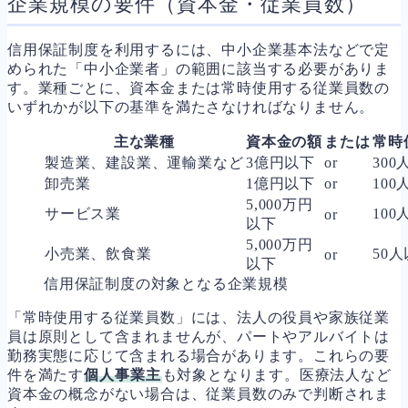
企業規模の要件（資本金・従業員数）
信用保証制度を利用するには、中小企業基本法などで定
められた「中小企業者」の範囲に該当する必要がありま
す。業種ごとに、資本金または常時使用する従業員数の
いずれかが以下の基準を満たさなければなりません。
主な業種
資本金の額
または
常時
製造業、建設業、運輸業など
3億円以下
or
300
卸売業
1億円以下
or
100
5,000万円
サービス業
100
or
以下
5,000万円
小売業、飲食業
50
or
以下
信用保証制度の対象となる企業規模
「常時使用する従業員数」には、法人の役員や家族従業
員は原則として含まれませんが、パートやアルバイトは
勤務実態に応じて含まれる場合があります。これらの要
件を満たす
個人事業主
も対象となります。医療法人など
資本金の概念がない場合は、従業員数のみで判断されま