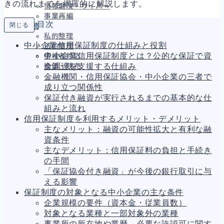
きの流れまでを網羅的に解説します。
情報漏洩・サイバー
事業再編
目次
閉じる
手続
私的整理
中小企業信用保証制度の仕組みと役割
法的整理
中小企業信用保証制度とは？公的な保証で資
債権者対応
金調達を支援する仕組み
換価・競売
金融機関・信用保証協会・中小企業の三者で
成り立つ関係性
保証付き融資が実行されるまでの基本的な仕
財務
670
組みと流れ
資金繰り
192
信用保証制度を利用するメリット・デメリット
融資
281
主なメリット：融資の可能性拡大と有利な融
資産売却
197
資条件
法務
1,112
主なデメリット：信用保証料の負担と手続き
差押・強制執行
232
の手間
法令違反・行政処分
324
「保証協会付き融資」が今後の銀行取引に与
訴訟・不正
283
える影響
損害賠償・知的財産
273
保証制度の対象となる中小企業の主な条件
経営
157
企業規模の要件（資本金・従業員数）
ガバナンス
90
対象となる業種と一部対象外の業種
再建準備
67
事業所の所在地や業歴、必要な許認可に関す