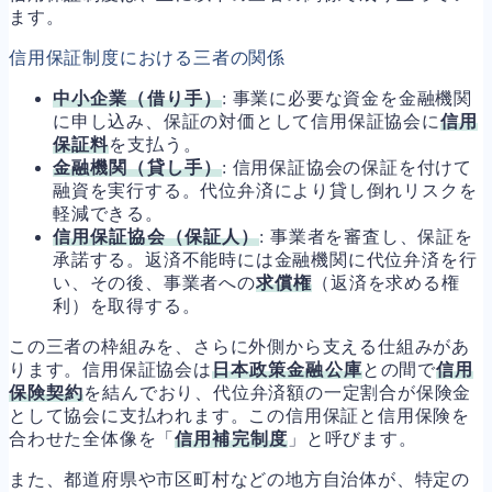
ます。
信用保証制度における三者の関係
中小企業（借り手）
: 事業に必要な資金を金融機関
に申し込み、保証の対価として信用保証協会に
信用
保証料
を支払う。
金融機関（貸し手）
: 信用保証協会の保証を付けて
融資を実行する。代位弁済により貸し倒れリスクを
軽減できる。
信用保証協会（保証人）
: 事業者を審査し、保証を
承諾する。返済不能時には金融機関に代位弁済を行
い、その後、事業者への
求償権
（返済を求める権
利）を取得する。
この三者の枠組みを、さらに外側から支える仕組みがあ
ります。信用保証協会は
日本政策金融公庫
との間で
信用
保険契約
を結んでおり、代位弁済額の一定割合が保険金
として協会に支払われます。この信用保証と信用保険を
合わせた全体像を「
信用補完制度
」と呼びます。
また、都道府県や市区町村などの地方自治体が、特定の