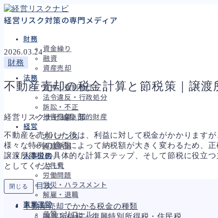
経営リスク対策の専門メディア
財務
資金繰り
2026.03.24
融資
財務
資産売却
法務
不動産売却の税金計算と節税策｜譲渡
差押・強制執行
法令違反・行政処分
訴訟・不正
経営リスクナビ編集部
損害賠償・知的財産
経営
不動産を売却した後は、利益に対して税金がかかりますが
ガバナンス
様々な特例の適否によって納税額が大きく変わるため、正
再建準備
譲渡所得税の具体的な計算ステップ、そして節税に役立つ
人事労務
としてください。
人件費
労働問題
労災・ハラスメント
目次
閉じる
解雇・退職
事業運営
不動産売却でかかる税金の種類
品質・リコール
譲渡所得税・復興特別所得税・住民税