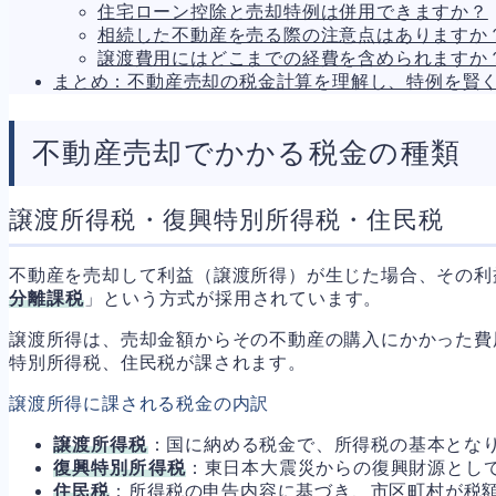
住宅ローン控除と売却特例は併用できますか？
人事労務
557
相続した不動産を売る際の注意点はありますか
人件費
20
譲渡費用にはどこまでの経費を含められますか
労働問題
266
まとめ：不動産売却の税金計算を理解し、特例を賢
労災・ハラスメント
144
解雇・退職
127
事業運営
374
不動産売却でかかる税金の種類
品質・リコール
49
情報漏洩・サイバー
256
事業再編
69
譲渡所得税・復興特別所得税・住民税
手続
664
私的整理
142
法的整理
449
不動産を売却して利益（譲渡所得）が生じた場合、その利
債権者対応
19
分離課税
」という方式が採用されています。
換価・競売
54
譲渡所得は、売却金額からその不動産の購入にかかった費
特別所得税、住民税が課されます。
譲渡所得に課される税金の内訳
譲渡所得税
：国に納める税金で、所得税の基本とな
復興特別所得税
：東日本大震災からの復興財源として
住民税
：所得税の申告内容に基づき、市区町村が税