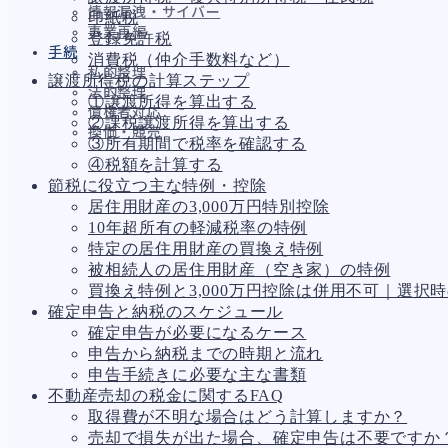
情報漏洩・サイバー
印紙税
事業再編
登録免許税
手続
消費税（仲介手数料など）
私的整理
譲渡所得税の計算ステップ
法的整理
①譲渡所得を算出する
債権者対応
②課税譲渡所得を算出する
換価・競売
③所有期間で税率を確認する
④税額を計算する
節税に役立つ主な特例・控除
居住用財産の3,000万円特別控除
財務
657
10年超所有の軽減税率の特例
資金繰り
192
特定の居住用財産の買換え特例
融資
276
被相続人の居住用財産（空き家）の特例
資産売却
189
買換え特例と3,000万円控除は併用不可｜選択
法務
1,090
確定申告と納税のスケジュール
差押・強制執行
225
確定申告が必要になるケース
法令違反・行政処分
312
申告から納税までの時期と流れ
訴訟・不正
281
申告手続きに必要な主な書類
損害賠償・知的財産
272
不動産売却の税金に関するFAQ
経営
157
取得費が不明な場合はどう計算しますか？
ガバナンス
90
売却で損失が出た場合、確定申告は不要ですか
再建準備
67