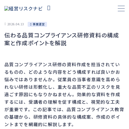
2026.04.13
事業運営
伝わる品質コンプライアンス研修資料の構成
財務
696
案と作成ポイントを解説
資金繰り
193
融資
308
品質コンプライアンス研修の資料作成を担当されてい
資産売却
195
るものの、どのような内容をどう構成すれば良いかお
法務
1,099
悩みではありませんか。従業員の当事者意識を高めら
れない研修は形骸化し、重大な品質不正のリスクを見
差押・強制執行
231
過ごす原因にもなりかねません。効果的な資料を作成
法令違反・行政処分
318
するには、受講者の理解を促す構成と、視覚的な工夫
訴訟・不正
279
が重要です。この記事では、品質コンプライアンス教育
損害賠償・知的財産
271
の基礎から、研修資料の具体的な構成案、作成のポイ
ントまでを網羅的に解説します。
経営
157