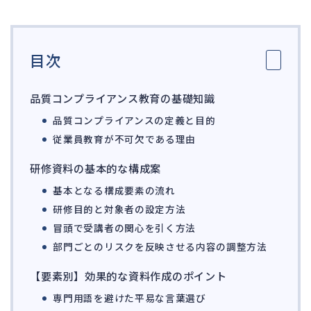
ガバナンス
90
再建準備
67
目次
人事労務
572
人件費
21
品質コンプライアンス教育の基礎知識
労働問題
274
品質コンプライアンスの定義と目的
労災・ハラスメント
147
従業員教育が不可欠である理由
解雇・退職
130
研修資料の基本的な構成案
事業運営
395
基本となる構成要素の流れ
研修目的と対象者の設定方法
品質・リコール
48
冒頭で受講者の関心を引く方法
情報漏洩・サイバー
276
部門ごとのリスクを反映させる内容の調整方法
事業再編
71
【要素別】効果的な資料作成のポイント
手続
704
専門用語を避けた平易な言葉選び
私的整理