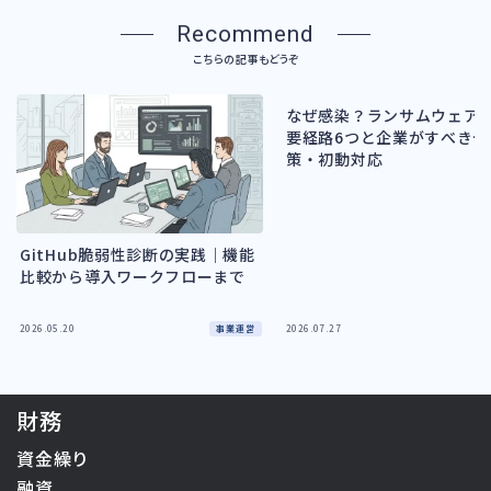
Recommend
こちらの記事もどうぞ
なぜ感染？ランサムウェア
要経路6つと企業がすべき予
策・初動対応
GitHub脆弱性診断の実践｜機能
比較から導入ワークフローまで
事業運営
2026.05.20
2026.07.27
財務
資金繰り
融資