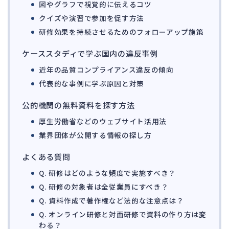
156
図やグラフで視覚的に伝えるコツ
法的整理
474
クイズや演習で参加を促す方法
債権者対応
研修効果を持続させるためのフォローアップ施策
19
換価・競売
55
ケーススタディで学ぶ国内の違反事例
近年の品質コンプライアンス違反の傾向
代表的な事例に学ぶ原因と対策
公的機関の無料資料を探す方法
厚生労働省などのウェブサイト活用法
業界団体が公開する情報の探し方
よくある質問
Q. 研修はどのような頻度で実施すべき？
Q. 研修の対象者は全従業員にすべき？
Q. 資料作成で著作権など法的な注意点は？
Q. オンライン研修と対面研修で資料の作り方は変
わる？