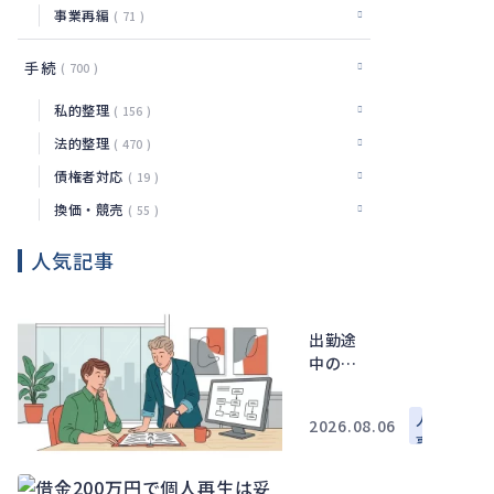
事業再編
71
手続
700
私的整理
156
法的整理
470
債権者対応
19
換価・競売
55
人気記事
出勤途
中の事
故で会
社がす
人
2026.08.06
べき対
事
応｜通
労
勤災害
務