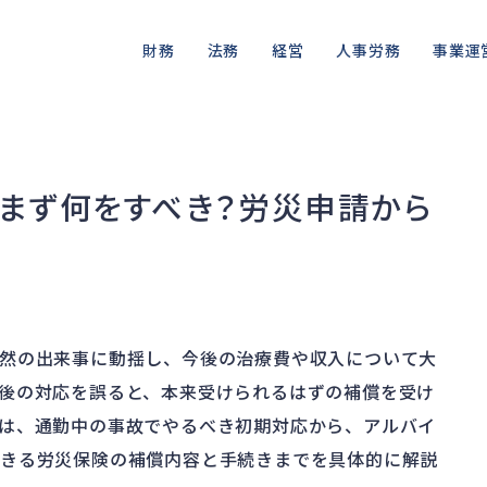
財務
法務
経営
人事労務
事業運
資金繰り
差押・強制執行
ガバナンス
人件費
私的整理
品質・リ
融資
法令違反・行政処分
再建準備
労働問題
法的整理
情報漏洩
、まず何をすべき？労災申請から
資産売却
訴訟・不正
労災・ハラスメント
債権者対応
事業再
損害賠償・知的財産
解雇・退職
換価・競売
然の出来事に動揺し、今後の治療費や収入について大
後の対応を誤ると、本来受けられるはずの補償を受け
は、通勤中の事故でやるべき初期対応から、アルバイ
できる労災保険の補償内容と手続きまでを具体的に解説