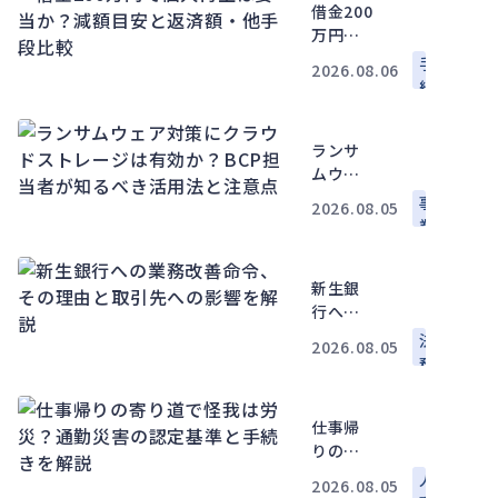
の判断
借金200
基準と
万円で
労災手
個人再
手
2026.08.06
続
生は妥
続
当か？
減額目
ランサ
安と返
ムウェ
済額・
ア対策
他手段
事
2026.08.05
にクラ
比較
業
ウドス
運
トレー
営
新生銀
ジは有
行への
効か？
業務改
BCP担
法
2026.08.05
善命
当者が
務
令、そ
知るべ
の理由
き活用
仕事帰
と取引
法と注
りの寄
先への
意点
り道で
影響を
人
2026.08.05
怪我は