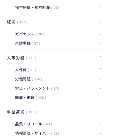
損害賠償・知的財産
271
経営
157
ガバナンス
90
再建準備
67
人事労務
571
人件費
21
労働問題
274
労災・ハラスメント
146
解雇・退職
130
事業運営
391
品質・リコール
48
情報漏洩・サイバー
272