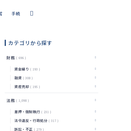
営
手続
コール
・サイバー
カテゴリから探す
編
財務
696
資金繰り
193
融資
308
資産売却
195
法務
1,098
差押・強制執行
231
法令違反・行政処分
317
訴訟・不正
279