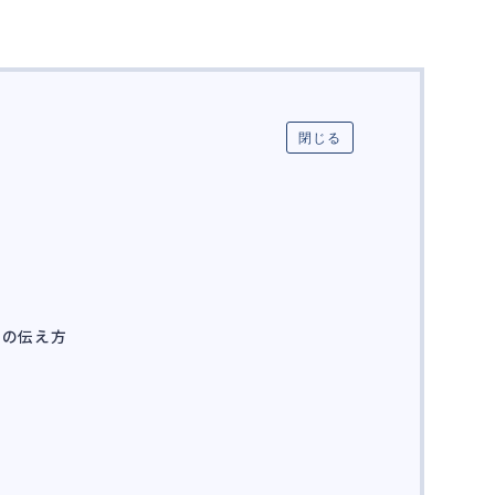
閉じる
での伝え方
る