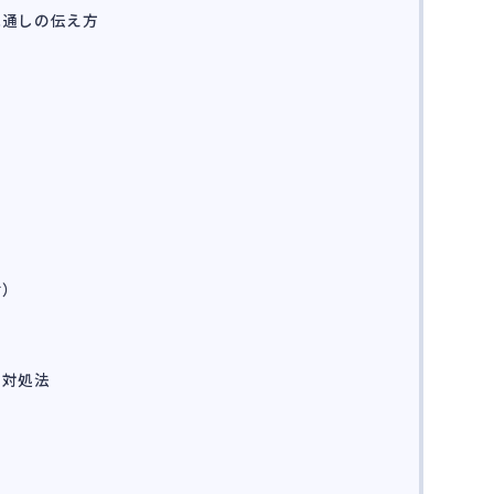
見通しの伝え方
付）
の対処法