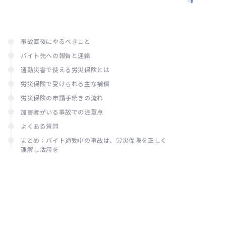
解説
事
労災？
労
通勤災
務
害の認
定基準
事故直後にやるべきこと
と手続
バイト先への報告と連絡
きを解
通勤災害で使える労災保険とは
説
労災保険で受けられる主な補償
労災保険の申請手続きの流れ
加害者がいる事故での注意点
よくある質問
まとめ：バイト通勤中の事故は、労災保険を正しく
理解し活用を