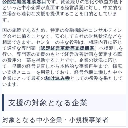
公的な経営相談窓口
です。資金繰りの悪化や収益力低下
といった中小企業が直面する経営課題に対し、中立的な
立場から適切な支援を提供することを目的としていま
す。
国の施策であるため、特定の金融機関やコンサルティン
グ会社に偏ることなく、安心して自社の財務状況などを
相談できます。センターの主な役割は、相談内容に応じ
て適切な専門家（
認定経営革新等支援機関
）へ橋渡しを
行い、専門家の支援のもとで経営改善計画を策定する際
の費用の一部を補助することです。企業の状況に応じ
て、早期の経営見直しから本格的な事業再生まで、幅広
い支援メニューを用意しており、経営危機に瀕した中小
企業にとって最初の
駆け込み寺
としての役割を果たして
います。
支援の対象となる企業
対象となる中小企業・小規模事業者