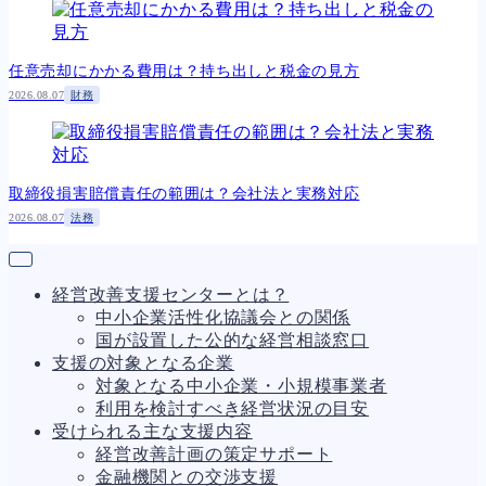
任意売却にかかる費用は？持ち出しと税金の見方
2026.08.07
財務
取締役損害賠償責任の範囲は？会社法と実務対応
2026.08.07
法務
経営改善支援センターとは？
中小企業活性化協議会との関係
国が設置した公的な経営相談窓口
支援の対象となる企業
対象となる中小企業・小規模事業者
利用を検討すべき経営状況の目安
受けられる主な支援内容
経営改善計画の策定サポート
金融機関との交渉支援