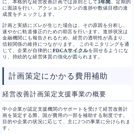
に、本格的な経営改善計画では原則として
3年間
、定期的
に面談を行い、アクションプランの進捗や数値目標の達
成度をチェックします。
計画と実績にズレが生じた場合は、その原因を分析し、
速やかに軌道修正のための助言を行います。進捗状況は
金融機関にも報告されるため、経営の透明性が高まり、
信頼関係の維持につながります。 このモニタリングを通
じて、企業が自律的に
PDCAサイクル
を回せるようにな
り、持続的な経営体質の強化が図られます。
計画策定にかかる費用補助
経営改善計画策定支援事業の概要
中小企業が認定支援機関のサポートを受けて経営改善計
画を策定する際、国が費用の一部を補助する制度です。
目的や企業の状況に応じて、主に2つの事業に分けられま
す。