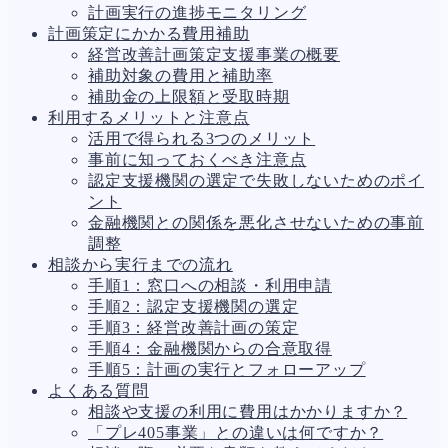
計画実行の進捗モニタリング
計画策定にかかる費用補助
経営改善計画策定支援事業の概要
補助対象の費用と補助率
補助金の上限額と受取時期
利用するメリットと注意点
活用で得られる3つのメリット
事前に知っておくべき注意点
認定支援機関の選定で失敗しないためのポイ
ント
金融機関との関係を悪化させないための事前
調整
相談から実行までの流れ
手順1：窓口への相談・利用申請
手順2：認定支援機関の選定
手順3：経営改善計画の策定
手順4：金融機関からの合意取得
手順5：計画の実行とフォローアップ
よくある質問
相談や支援の利用に費用はかかりますか？
「プレ405事業」との違いは何ですか？