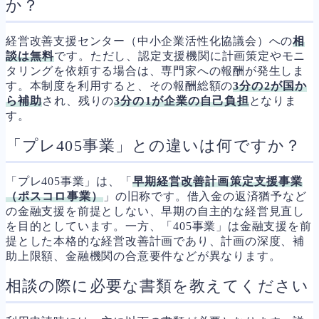
か？
経営改善支援センター（中小企業活性化協議会）への
相
談は無料
です。ただし、認定支援機関に計画策定やモニ
タリングを依頼する場合は、専門家への報酬が発生しま
す。本制度を利用すると、その報酬総額の
3分の2が国か
ら補助
され、残りの
3分の1が企業の自己負担
となりま
す。
「プレ405事業」との違いは何ですか？
「プレ405事業」は、「
早期経営改善計画策定支援事業
（ポスコロ事業）
」の旧称です。借入金の返済猶予など
の金融支援を前提としない、早期の自主的な経営見直し
を目的としています。一方、「405事業」は金融支援を前
提とした本格的な経営改善計画であり、計画の深度、補
助上限額、金融機関の合意要件などが異なります。
相談の際に必要な書類を教えてください