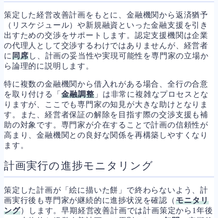
策定した経営改善計画をもとに、金融機関から返済猶予
（リスケジュール）や新規融資といった金融支援を引き
出すための交渉をサポートします。認定支援機関は企業
の代理人として交渉するわけではありませんが、経営者
に
同席
し、計画の妥当性や実現可能性を専門家の立場か
ら論理的に説明します。
特に複数の金融機関から借入れがある場合、全行の合意
を取り付ける「
金融調整
」は非常に複雑なプロセスとな
りますが、ここでも専門家の知見が大きな助けとなりま
す。また、経営者保証の解除を目指す際の交渉支援も補
助の対象です。専門家が介在することで計画の信頼性が
高まり、金融機関との良好な関係を再構築しやすくなり
ます。
計画実行の進捗モニタリング
策定した計画が「絵に描いた餅」で終わらないよう、計
画実行後も専門家が継続的に進捗状況を確認（
モニタリ
ング
）します。早期経営改善計画では計画策定から1年後