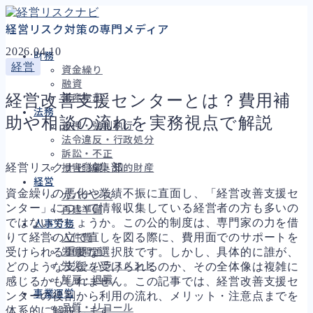
経営リスク対策の専門メディア
2026.04.10
財務
経営
資金繰り
融資
経営改善支援センターとは？費用補
資産売却
法務
助や相談の流れを実務視点で解説
差押・強制執行
法令違反・行政処分
訴訟・不正
経営リスクナビ編集部
損害賠償・知的財産
経営
資金繰りの悪化や業績不振に直面し、「経営改善支援セ
ガバナンス
ンター」について情報収集している経営者の方も多いの
再建準備
ではないでしょうか。この公的制度は、専門家の力を借
人事労務
りて経営の立て直しを図る際に、費用面でのサポートを
人件費
受けられる重要な選択肢です。しかし、具体的に誰が、
労働問題
労災・ハラスメント
どのような支援を受けられるのか、その全体像は複雑に
解雇・退職
感じるかもしれません。この記事では、経営改善支援セ
事業運営
ンターの役割から利用の流れ、メリット・注意点までを
品質・リコール
体系的に解説します。