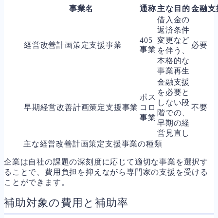
事業名
通称
主な目的
金融支
借入金の
返済条件
405
変更など
経営改善計画策定支援事業
必要
事業
を伴う、
本格的な
事業再生
金融支援
を必要と
ポス
しない段
早期経営改善計画策定支援事業
コロ
不要
階での、
事業
早期の経
営見直し
主な経営改善計画策定支援事業の種類
企業は自社の課題の深刻度に応じて適切な事業を選択す
ることで、費用負担を抑えながら専門家の支援を受ける
ことができます。
補助対象の費用と補助率