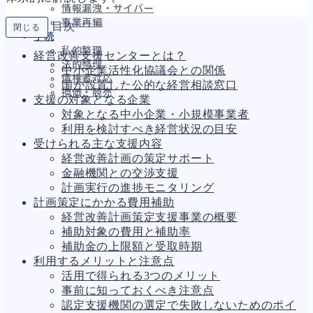
情報漏洩・サイバー
事業再編
目次
閉じる
手続
私的整理
経営改善支援センターとは？
法的整理
中小企業活性化協議会との関係
債権者対応
国が設置した公的な経営相談窓口
換価・競売
支援の対象となる企業
対象となる中小企業・小規模事業者
利用を検討すべき経営状況の目安
受けられる主な支援内容
財務
655
経営改善計画の策定サポート
資金繰り
191
金融機関との交渉支援
融資
276
計画実行の進捗モニタリング
資産売却
188
計画策定にかかる費用補助
法務
1,092
経営改善計画策定支援事業の概要
差押・強制執行
226
補助対象の費用と補助率
法令違反・行政処分
313
補助金の上限額と受取時期
訴訟・不正
280
利用するメリットと注意点
損害賠償・知的財産
273
活用で得られる3つのメリット
経営
157
事前に知っておくべき注意点
ガバナンス
90
認定支援機関の選定で失敗しないためのポイ
再建準備
67