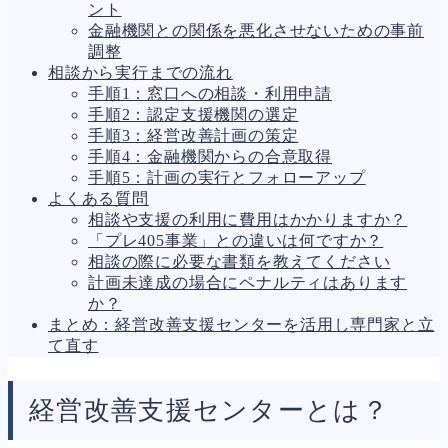
ント
人事労務
557
金融機関との関係を悪化させないための事前
人件費
20
調整
労働問題
266
相談から実行までの流れ
労災・ハラスメント
144
手順1：窓口への相談・利用申請
解雇・退職
127
手順2：認定支援機関の選定
事業運営
375
手順3：経営改善計画の策定
品質・リコール
49
手順4：金融機関からの合意取得
情報漏洩・サイバー
257
手順5：計画の実行とフォローアップ
事業再編
69
よくある質問
手続
668
相談や支援の利用に費用はかかりますか？
私的整理
142
「プレ405事業」との違いは何ですか？
法的整理
453
相談の際に必要な書類を教えてください
債権者対応
19
計画未達成の場合にペナルティはあります
換価・競売
54
か？
まとめ：経営改善支援センターを活用し専門家と立
て直す
経営改善支援センターとは？