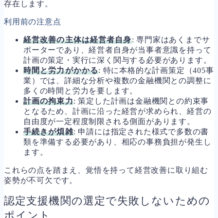
存在します。
利用前の注意点
経営改善の主体は経営者自身
: 専門家はあくまでサ
ポーターであり、経営者自身が当事者意識を持って
計画の策定・実行に深く関与する必要があります。
時間と労力がかかる
: 特に本格的な計画策定（405事
業）では、詳細な分析や複数の金融機関との調整に
多くの時間と労力を要します。
計画の拘束力
: 策定した計画は金融機関との約束事
となるため、計画に沿った経営が求められ、経営の
自由度が一定程度制限される側面があります。
手続きが煩雑
: 申請には指定された様式で多数の書
類を準備する必要があり、相応の事務負担が発生し
ます。
これらの点を踏まえ、覚悟を持って経営改善に取り組む
姿勢が不可欠です。
認定支援機関の選定で失敗しないための
ポイント