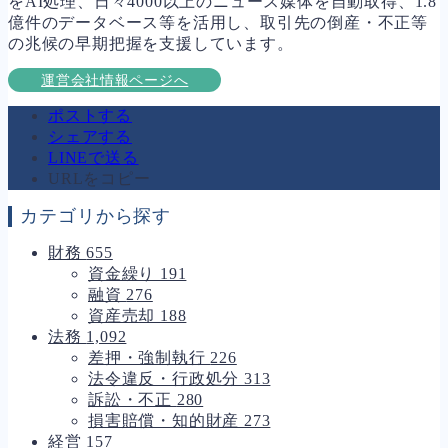
をAI処理、日々4000以上のニュース媒体を自動取得、1.8
億件のデータベース等を活用し、取引先の倒産・不正等
の兆候の早期把握を支援しています。
運営会社情報ページへ
ポストする
シェアする
LINEで送る
URLをコピー
カテゴリから探す
財務
655
資金繰り
191
融資
276
資産売却
188
法務
1,092
差押・強制執行
226
法令違反・行政処分
313
訴訟・不正
280
損害賠償・知的財産
273
経営
157