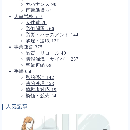
ガバナンス
90
再建準備
67
人事労務
557
人件費
20
労働問題
266
労災・ハラスメント
144
解雇・退職
127
事業運営
375
品質・リコール
49
情報漏洩・サイバー
257
事業再編
69
手続
668
私的整理
142
法的整理
453
債権者対応
19
換価・競売
54
人気記事