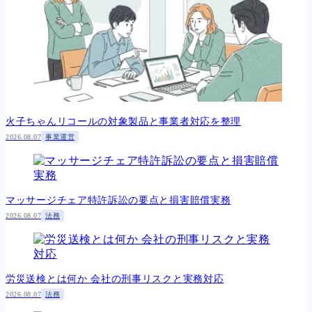
火子ちゃんリコールの対象製品と事業者対応を整理
2026.08.07
事業運営
マッサージチェア特許訴訟の要点と損害賠償実務
2026.08.07
法務
労災送検とは何か 会社の刑事リスクと実務対応
2026.08.07
法務