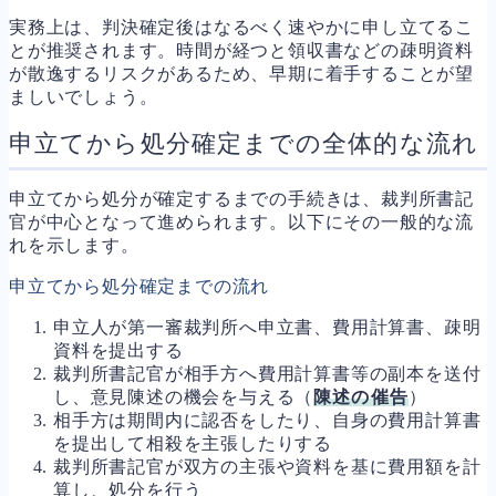
実務上は、判決確定後はなるべく速やかに申し立てるこ
とが推奨されます。時間が経つと領収書などの疎明資料
が散逸するリスクがあるため、早期に着手することが望
ましいでしょう。
申立てから処分確定までの全体的な流れ
申立てから処分が確定するまでの手続きは、裁判所書記
官が中心となって進められます。以下にその一般的な流
れを示します。
申立てから処分確定までの流れ
申立人が第一審裁判所へ申立書、費用計算書、疎明
資料を提出する
裁判所書記官が相手方へ費用計算書等の副本を送付
し、意見陳述の機会を与える（
陳述の催告
）
相手方は期間内に認否をしたり、自身の費用計算書
を提出して相殺を主張したりする
裁判所書記官が双方の主張や資料を基に費用額を計
算し、処分を行う