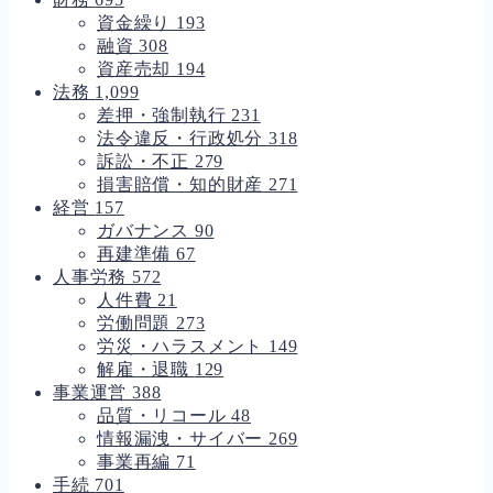
資金繰り
193
融資
308
資産売却
194
法務
1,099
差押・強制執行
231
法令違反・行政処分
318
訴訟・不正
279
損害賠償・知的財産
271
経営
157
ガバナンス
90
再建準備
67
人事労務
572
人件費
21
労働問題
273
労災・ハラスメント
149
解雇・退職
129
事業運営
388
品質・リコール
48
情報漏洩・サイバー
269
事業再編
71
手続
701