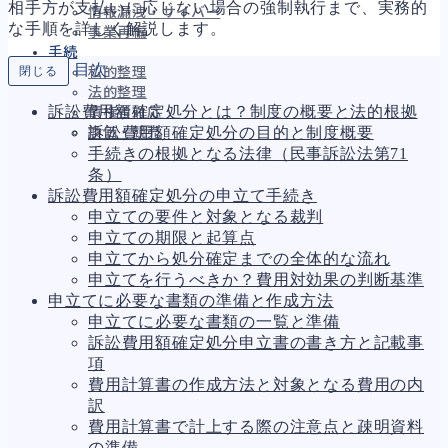
相手方が支払いに応じない場合の強制執行まで、実務的
情報漏洩・サイバー
な手順を詳しく解説します。
事業再編
手続
目次
閉じる
私的整理
法的整理
訴訟費用額確定処分とは？制度の概要と法的根拠
債権者対応
訴訟費用額確定処分の目的と制度概要
換価・競売
手続きの根拠となる法律（民事訴訟法第71
条）
訴訟費用額確定処分の申立て手続き
財務
695
申立ての要件と対象となる裁判
資金繰り
193
申立ての期限と起算点
融資
308
申立てから処分確定までの全体的な流れ
資産売却
194
申立てを行うべきか？費用対効果の判断基準
法務
1,099
申立てに必要な書類の準備と作成方法
差押・強制執行
231
申立てに必要な書類の一覧と準備
法令違反・行政処分
318
訴訟費用額確定処分申立書の書き方と記載事
訴訟・不正
279
項
損害賠償・知的財産
271
費用計算書の作成方法と対象となる費用の内
経営
157
訳
ガバナンス
90
費用計算書で計上する際の注意点と疎明資料
再建準備
67
の準備