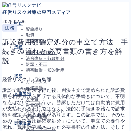
経営リスク対策の専門メディア
2026.02.06
財務
法務
資金繰り
融資
訴訟費用額確定処分の申立て方法｜手
資産売却
法務
続きの流れと必要書類の書き方を解
差押・強制執行
法令違反・行政処分
説
訴訟・不正
損害賠償・知的財産
経営
経営リスクナビ編集部
ガバナンス
再建準備
訴訟で勝訴判決を得た後、判決主文で定められた訴訟費
人事労務
用を相手方から回収する具体的な手続きについて、不明
人件費
な点はないでしょうか。勝訴しただけでは自動的に費用
労働問題
が支払われるわけではなく、法的な手続きを踏んで請求
労災・ハラスメント
額を確定させる必要があります。この記事では、そのた
解雇・退職
めの「訴訟費用額確定処分」について、申立ての要件や
事業運営
流れ、費用計算書といった必要書類の作成方法、そして
品質・リコール