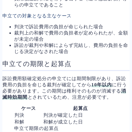
らの申立てであること
申立ての対象となる主なケース
判決で訴訟費用の負担が命じられた場合
裁判上の和解で費用の負担者が定められたが、金額
が未定の場合
訴訟が裁判や和解によらず完結し、費用の負担を命
じる決定がなされた場合
申立ての期限と起算点
訴訟費用額確定処分の申立てには期間制限があり、訴訟
費用の負担を命じる裁判が確定してから
10年以内
に行う
必要があります。この期間は権利そのものが消滅する
消
滅時効期間
とされているため、注意が必要です。
ケース
起算点
判決
判決が確定した日
和解
和解が成立した日
申立て期限の起算点