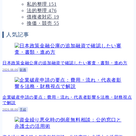
私的整理
151
法的整理
476
債権者対応
19
換価・競売
55
人気記事
日本政策金融公庫の追加融資で確認したい審査・書類・進め方
2026.08.06
財務
企業破産申請の要点：費用・流れ・代表者影響を法務・財務視点
で解説
2026.08.06
手続