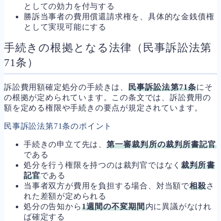
としての効力を付与する
勝訴当事者の費用償還請求権を、具体的な金銭債権
として実現可能にする
手続きの根拠となる法律（民事訴訟法第
71条）
訴訟費用額確定処分の手続きは、
民事訴訟法第71条
にそ
の根拠が定められています。この条文では、訴訟費用の
額を定める権限や手続きの要点が規定されています。
民事訴訟法第71条のポイント
手続きの申立て先は、
第一審裁判所の裁判所書記官
である
処分を行う権限を持つのは裁判官ではなく
裁判所書
記官
である
当事者双方が費用を負担する場合、対当額で
相殺
さ
れた差額が定められる
処分の告知から
1週間の不変期間
内に異議がなけれ
ば確定する