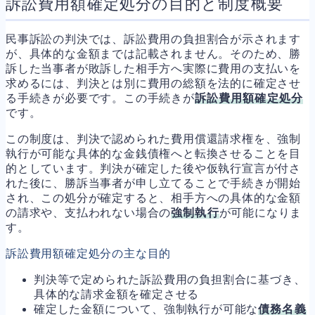
訴訟費用額確定処分の目的と制度概要
民事訴訟の判決では、訴訟費用の負担割合が示されます
が、具体的な金額までは記載されません。そのため、勝
訴した当事者が敗訴した相手方へ実際に費用の支払いを
求めるには、判決とは別に費用の総額を法的に確定させ
る手続きが必要です。この手続きが
訴訟費用額確定処分
です。
この制度は、判決で認められた費用償還請求権を、強制
執行が可能な具体的な金銭債権へと転換させることを目
的としています。判決が確定した後や仮執行宣言が付さ
れた後に、勝訴当事者が申し立てることで手続きが開始
され、この処分が確定すると、相手方への具体的な金額
の請求や、支払われない場合の
強制執行
が可能になりま
す。
訴訟費用額確定処分の主な目的
判決等で定められた訴訟費用の負担割合に基づき、
具体的な請求金額を確定させる
確定した金額について、強制執行が可能な
債務名義