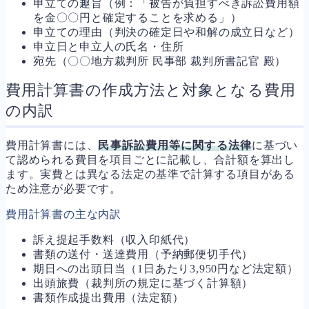
申立ての趣旨（例：「被告が負担すべき訴訟費用額
を金〇〇円と確定することを求める」）
申立ての理由（判決の確定日や和解の成立日など）
申立日と申立人の氏名・住所
宛先（〇〇地方裁判所 民事部 裁判所書記官 殿）
費用計算書の作成方法と対象となる費用
の内訳
費用計算書には、
民事訴訟費用等に関する法律
に基づい
て認められる費目を項目ごとに記載し、合計額を算出し
ます。実費とは異なる法定の基準で計算する項目がある
ため注意が必要です。
費用計算書の主な内訳
訴え提起手数料（収入印紙代）
書類の送付・送達費用（予納郵便切手代）
期日への出頭日当（1日あたり3,950円など法定額）
出頭旅費（裁判所の規定に基づく計算額）
書類作成提出費用（法定額）