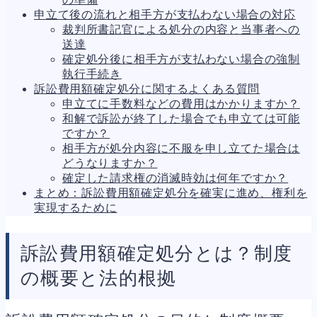
人事労務
572
申立て後の流れと相手方が支払わない場合の対応
人件費
21
裁判所書記官による処分の内容と当事者への
労働問題
273
送達
労災・ハラスメント
149
確定処分後に相手方が支払わない場合の強制
解雇・退職
129
執行手続き
事業運営
388
訴訟費用額確定処分に関するよくある質問
品質・リコール
48
申立てに手数料などの費用はかかりますか？
情報漏洩・サイバー
269
和解で訴訟が終了した場合でも申立ては可能
事業再編
71
ですか？
手続
701
相手方が処分内容に不服を申し立てた場合は
私的整理
151
どうなりますか？
法的整理
476
確定した請求権の消滅時効は何年ですか？
債権者対応
19
まとめ：訴訟費用額確定処分を確実に進め、権利を
換価・競売
55
実現するために
訴訟費用額確定処分とは？制度
の概要と法的根拠