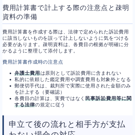
費用計算書で計上する際の注意点と疎明
資料の準備
費用計算書を作成する際は、法律で定められた訴訟費用
に該当しないものを誤って計上しないように気をつける
必要があります。疎明資料は、各費目の根拠が明確に分
かるように整理して添付します。
費用計算書作成時の注意点
弁護士費用
は原則として訴訟費用に含まれない
私的に依頼した鑑定費用や調査費用も対象外となる
郵便切手代は、裁判所で実際に使用された金額のみ
を計上する（要確認）
各費目の計算は、実費ではなく
民事訴訟費用等に関
する法律
の規定に従う
申立て後の流れと相手方が支払
わない場合の対応