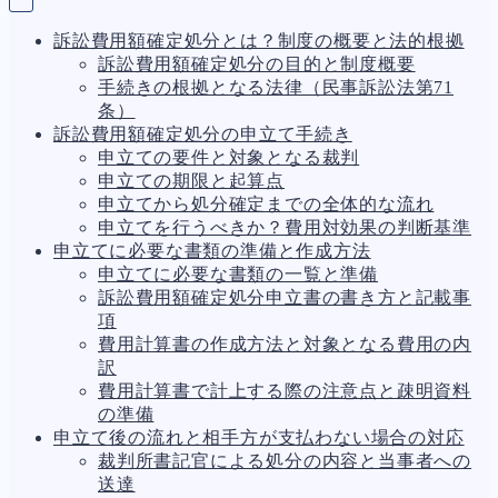
訴訟費用額確定処分とは？制度の概要と法的根拠
訴訟費用額確定処分の目的と制度概要
手続きの根拠となる法律（民事訴訟法第71
条）
訴訟費用額確定処分の申立て手続き
申立ての要件と対象となる裁判
申立ての期限と起算点
申立てから処分確定までの全体的な流れ
申立てを行うべきか？費用対効果の判断基準
申立てに必要な書類の準備と作成方法
申立てに必要な書類の一覧と準備
訴訟費用額確定処分申立書の書き方と記載事
項
費用計算書の作成方法と対象となる費用の内
訳
費用計算書で計上する際の注意点と疎明資料
の準備
申立て後の流れと相手方が支払わない場合の対応
裁判所書記官による処分の内容と当事者への
送達