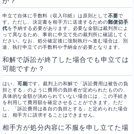
か？
申立て自体に手数料（収入印紙）は原則として
不要
で
す。ただし、決定書を相手方に送達するための
郵便切手
代
を予納する必要があります。必要な金額は裁判所によ
って異なるため、事前に申立て先の裁判所に確認してく
ださい。なお、処分確定後に強制執行へ進む場合は、別
途、執行申立ての手数料や予納金が必要となります。
和解で訴訟が終了した場合でも申立ては
可能ですか？
はい、
可能
です。裁判上の和解で「訴訟費用は被告の負
担とする」のように費用の負担者が定められたものの、
具体的な金額が決められていない場合には、この手続き
を利用して費用額を確定させることができます。ただ
し、「訴訟費用は各自の負担とする」と定められた場合
は、相手方に請求することはできません。
相手方が処分内容に不服を申し立てた場