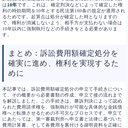
は
10年
です。これは、確定判決などによって確定した権
利の時効期間を10年とする民法第169条の規定が適用され
るためです。起算点は処分が確定した時となりますの
で、権利が消滅しないよう、相手方が支払わない場合は
10年以内に強制執行などの手続きをとる必要がありま
す。
まとめ：訴訟費用額確定処分を
確実に進め、権利を実現するた
めに
本記事では、訴訟費用額確定処分の申立て手続きについ
て、その概要から必要書類の作成、申立て後の流れまで
を解説しました。この手続きは、勝訴判決によって認め
られた費用請求権を、強制執行が可能な具体的な金銭債
権へと転換させるための不可欠なプロセスです。申立て
にあたっては、第一審裁判所へ申立書と法律に基づいた
費用計算書、そして各費用を裏付ける疎明資料を正確に