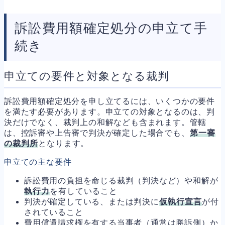
訴訟費用額確定処分の申立て手
続き
申立ての要件と対象となる裁判
訴訟費用額確定処分を申し立てるには、いくつかの要件
を満たす必要があります。申立ての対象となるのは、判
決だけでなく、裁判上の和解なども含まれます。管轄
は、控訴審や上告審で判決が確定した場合でも、
第一審
の裁判所
となります。
申立ての主な要件
訴訟費用の負担を命じる裁判（判決など）や和解が
執行力
を有していること
判決が確定している、または判決に
仮執行宣言
が付
されていること
費用償還請求権を有する当事者（通常は勝訴側）か