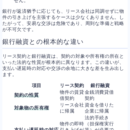
せん。
銀行が返済猶予に応じても、リース会社は同調せずに物
件の引き上げを主張するケースは少なくありません。し
たがって、安易な交渉は危険であり、周到な準備と戦略
が不可欠です。
銀行融資との根本的な違い
リース契約と銀行融資は、契約の対象や所有権の所在と
いった法的な性質が根本的に異なります。この違いが、
支払い遅延時の対応や交渉の余地に大きな差を生み出し
ます。
項目
リース契約
銀行融資
物件の賃貸
金銭消費貸借
契約の性質
借契約
契約
リース会社
資金を借りた
対象物の所有権
に帰属
企業に帰属
法的手続き
物件の即時
（担保権実行
支払い遅延時の対応
引き上げが
等）が必要で