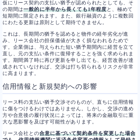
仮にリース契約の支払い猶予が認められたとしても、そ
の期間は
一般的に半年から長くても1年程度
と、極めて
短期間に限定されます。また、銀行融資のように複数回
にわたる更新は原則として期待できません。
これは、長期間の猶予を認めると物件の経年劣化が進
み、リース会社の担保価値が大きく損なわれるためで
す。企業側は、与えられた短い猶予期間内に経営を立て
直し、元の支払い条件に復帰することを強く求められま
す。期間満了時に再び更新を申し出ても、経営改善が達
成されていなければ、交渉は打ち切られるリスクが非常
に高まります。
信用情報と新規契約への影響
リース料の支払い猶予交渉そのものが、直ちに信用情報
に傷をつけるわけではありません。しかし、交渉の進め
方や合意後の履行状況によっては、将来の金融取引に重
大な悪影響を及ぼす可能性があります。
リース会社との
合意に基づいて契約条件を変更した場合
でも、信用情報機関に返済条件変更の情報として登録さ