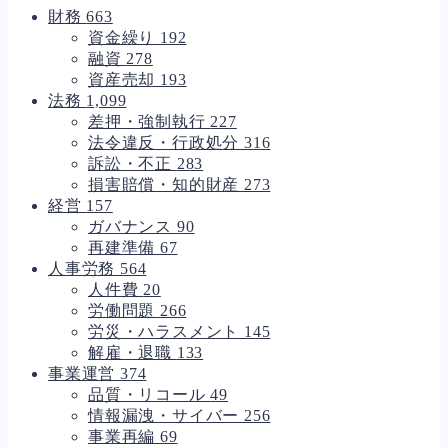
財務
663
資金繰り
192
融資
278
資産売却
193
法務
1,099
差押・強制執行
227
法令違反・行政処分
316
訴訟・不正
283
損害賠償・知的財産
273
経営
157
ガバナンス
90
再建準備
67
人事労務
564
人件費
20
労働問題
266
労災・ハラスメント
145
解雇・退職
133
事業運営
374
品質・リコール
49
情報漏洩・サイバー
256
事業再編
69