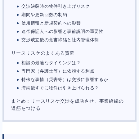
人事労務
564
交渉決裂時の物件引き上げリスク
人件費
20
期間や更新回数の制約
労働問題
266
信用情報と新規契約への影響
労災・ハラスメント
145
解雇・退職
133
連帯保証人への影響と事前説明の重要性
事業運営
374
交渉成立後の覚書締結と社内管理体制
品質・リコール
49
情報漏洩・サイバー
256
リースリスケのよくある質問
事業再編
69
手続
664
相談の最適なタイミングは？
私的整理
142
専門家（弁護士等）に依頼する利点
法的整理
449
特殊な事情（災害等）は交渉に影響するか
債権者対応
19
滞納後すぐに物件は引き上げられる？
換価・競売
54
まとめ：リースリスケ交渉を成功させ、事業継続の
道筋をつける