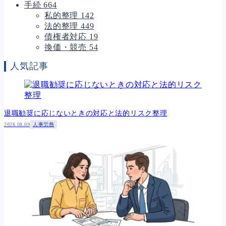
手続
664
私的整理
142
法的整理
449
債権者対応
19
換価・競売
54
人気記事
退職勧奨に応じないときの対応と法的リスク整理
2026.08.09
人事労務