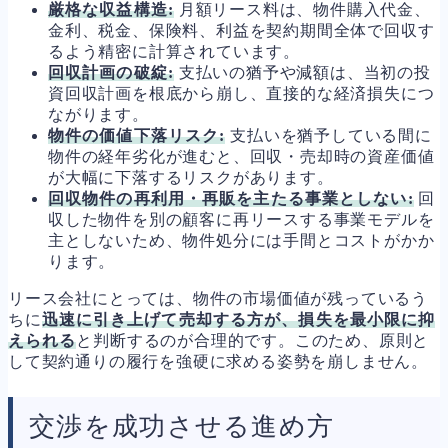
厳格な収益構造:
月額リース料は、物件購入代金、
金利、税金、保険料、利益を契約期間全体で回収す
るよう精密に計算されています。
回収計画の破綻:
支払いの猶予や減額は、当初の投
資回収計画を根底から崩し、直接的な経済損失につ
ながります。
物件の価値下落リスク:
支払いを猶予している間に
物件の経年劣化が進むと、回収・売却時の資産価値
が大幅に下落するリスクがあります。
回収物件の再利用・再販を主たる事業としない:
回
収した物件を別の顧客に再リースする事業モデルを
主としないため、物件処分には手間とコストがかか
ります。
リース会社にとっては、物件の市場価値が残っているう
ちに
迅速に引き上げて売却する方が、損失を最小限に抑
えられる
と判断するのが合理的です。このため、原則と
して契約通りの履行を強硬に求める姿勢を崩しません。
交渉を成功させる進め方