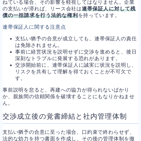
ねている場合、その影響を軽視してはなりません。企業
の支払いが滞れば、リース会社は
連帯保証人に対して残
債の一括請求を行う法的な権利
を持っています。
連帯保証人に関する注意点
支払い猶予の合意が成立しても、連帯保証人の責任
は免除されません。
事前に経営状況を説明せずに交渉を進めると、後日
深刻なトラブルに発展する恐れがあります。
交渉開始前に、連帯保証人に誠実に状況を説明し、
リスクを共有して理解を得ておくことが不可欠で
す。
事前説明を怠ると、再建への協力が得られないばかり
か、親族間の信頼関係を破壊することにもなりかねませ
ん。
交渉成立後の覚書締結と社内管理体制
支払い猶予の合意に至った場合、口約束で終わらせず、
法的な効力を持つ書面を作成し、その後の管理体制を徹