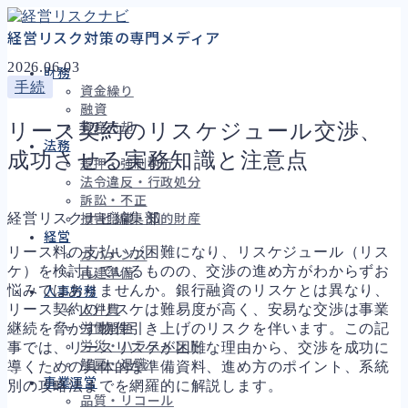
経営リスク対策の専門メディア
2026.06.03
財務
手続
資金繰り
融資
リース契約のリスケジュール交渉、
資産売却
法務
成功させる実務知識と注意点
差押・強制執行
法令違反・行政処分
訴訟・不正
経営リスクナビ編集部
損害賠償・知的財産
経営
リース料の支払いが困難になり、リスケジュール（リス
ガバナンス
ケ）を検討しているものの、交渉の進め方がわからずお
再建準備
悩みではありませんか。銀行融資のリスケとは異なり、
人事労務
リース契約のリスケは難易度が高く、安易な交渉は事業
人件費
継続を脅かす物件引き上げのリスクを伴います。この記
労働問題
労災・ハラスメント
事では、リースリスケが困難な理由から、交渉を成功に
解雇・退職
導くための具体的な準備資料、進め方のポイント、系統
事業運営
別の攻略法までを網羅的に解説します。
品質・リコール