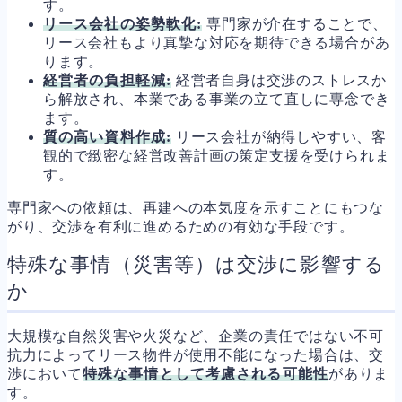
す。
リース会社の姿勢軟化:
専門家が介在することで、
リース会社もより真摯な対応を期待できる場合があ
ります。
経営者の負担軽減:
経営者自身は交渉のストレスか
ら解放され、本業である事業の立て直しに専念でき
ます。
質の高い資料作成:
リース会社が納得しやすい、客
観的で緻密な経営改善計画の策定支援を受けられま
す。
専門家への依頼は、再建への本気度を示すことにもつな
がり、交渉を有利に進めるための有効な手段です。
特殊な事情（災害等）は交渉に影響する
か
大規模な自然災害や火災など、企業の責任ではない不可
抗力によってリース物件が使用不能になった場合は、交
渉において
特殊な事情として考慮される可能性
がありま
す。