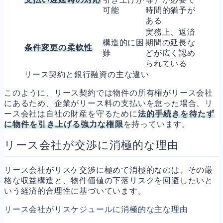
可能
時間的猶予が
ある
実務上、返済
構造的に困
期間の延長な
条件変更の柔軟性
難
どが広く認め
られている
リース契約と銀行融資の主な違い
このように、リース契約では物件の所有権がリース会社
にあるため、企業がリース料の支払いを怠った場合、リ
ース会社は自社の財産を守るために
法的手続きを待たず
に物件を引き上げる強力な権限
を持っています。
リース会社が交渉に消極的な理由
リース会社がリスケ交渉に極めて消極的なのは、その厳
格な収益構造と、物件価値の下落リスクを回避したいと
いう経済的合理性に基づいています。
リース会社がリスケジュールに消極的な主な理由