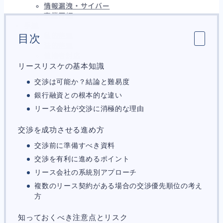
情報漏洩・サイバー
事業再編
手続
私的整理
目次
法的整理
債権者対応
リースリスケの基本知識
換価・競売
交渉は可能か？結論と難易度
銀行融資との根本的な違い
財務
663
リース会社が交渉に消極的な理由
資金繰り
192
融資
278
交渉を成功させる進め方
資産売却
193
交渉前に準備すべき資料
法務
1,099
差押・強制執行
227
交渉を有利に進めるポイント
法令違反・行政処分
316
リース会社の系統別アプローチ
訴訟・不正
283
複数のリース契約がある場合の交渉優先順位の考え
損害賠償・知的財産
273
方
経営
157
ガバナンス
90
知っておくべき注意点とリスク
再建準備
67