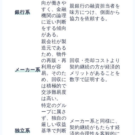
向が働きや
親銀行の融資担当者を
すく、金融
銀行系
味方につけ、側面から
機関の論理
協力を依頼する。
に近い判断
をする傾向
がある。
親会社が製
造元である
ため、物件
の再販・再
回収・売却コストより
利用が容
契約継続の方が経済的
メーカー系
易。そのた
メリットがあることを
め、回収に
数字で証明する。
は積極的で
交渉難易度
は高い。
特定のグル
ープに属さ
ず、独自の
メーカー系と同様に、
厳しい収益
契約継続がもたらす経
独立系
基準で判断
済的合理性を客観的に