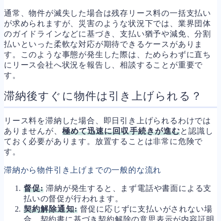
通常、物件が滅失した場合は残存リース料の一括支払い
が求められますが、災害のような状況下では、業界団体
のガイドラインなどに基づき、支払い猶予や減免、分割
払いといった柔軟な対応が期待できるケースがありま
す。このような事態が発生した際は、ためらわずに直ち
にリース会社へ状況を報告し、相談することが重要で
す。
滞納後すぐに物件は引き上げられる？
リース料を滞納した場合、即日引き上げられるわけでは
ありませんが、
極めて迅速に回収手続きが進む
と認識し
ておく必要があります。放置することは非常に危険で
す。
滞納から物件引き上げまでの一般的な流れ
督促:
滞納が発生すると、まず電話や書面による支
払いの督促が行われます。
契約解除通知:
督促に応じずに支払いがされない場
合、契約書に基づき契約解除の意思表示が内容証明