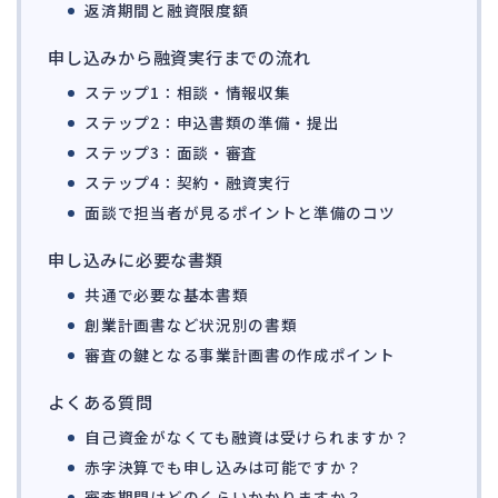
142
返済期間と融資限度額
法的整理
449
申し込みから融資実行までの流れ
債権者対応
19
ステップ1：相談・情報収集
換価・競売
54
ステップ2：申込書類の準備・提出
ステップ3：面談・審査
ステップ4：契約・融資実行
面談で担当者が見るポイントと準備のコツ
申し込みに必要な書類
共通で必要な基本書類
創業計画書など状況別の書類
審査の鍵となる事業計画書の作成ポイント
よくある質問
自己資金がなくても融資は受けられますか？
赤字決算でも申し込みは可能ですか？
審査期間はどのくらいかかりますか？