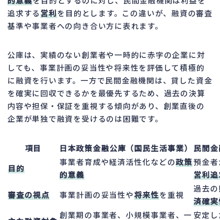
的意義
を目的とするのに対し、民間金融機関は利益を
追求する
営利
を目的とします。この違いが、融資の審査
基準や事業者への向き合い方に表れます。
公庫は、実績のない創業者や一時的に赤字の企業に対
しても、事業計画の妥当性や将来性を評価して積極的
に融資を行います。一方で民間金融機関は、貸した資金
を確実に回収できるかを最優先するため、過去の決算
内容や担保・保証を重視する傾向があり、創業直後の
企業が単独で融資を受けるのは困難です。
項目
日本政策金融公庫（国民生活事業）
民間金
事業者育成や経済活性化などの
政策
預金者
目的
的意義
営利追
過去の
審査の視点
事業計画の妥当性や
将来性
を重視
済確実
創業期の事業者、小規模事業者、一
安定し