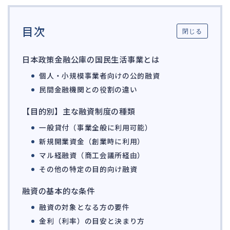
ガバナンス
90
目次
再建準備
67
閉じる
人事労務
562
日本政策金融公庫の国民生活事業とは
人件費
20
個人・小規模事業者向けの公的融資
労働問題
266
民間金融機関との役割の違い
労災・ハラスメント
145
【目的別】主な融資制度の種類
解雇・退職
131
一般貸付（事業全般に利用可能）
事業運営
374
新規開業資金（創業時に利用）
マル経融資（商工会議所経由）
品質・リコール
49
その他の特定の目的向け融資
情報漏洩・サイバー
256
事業再編
69
融資の基本的な条件
融資の対象となる方の要件
手続
664
金利（利率）の目安と決まり方
私的整理