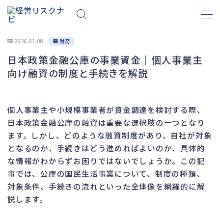
2026.03.08
財務
日本政策金融公庫の事業資金｜個人事業主
財務
663
向け融資の制度と手続きを解説
資金繰り
192
融資
278
個人事業主や小規模事業者が資金調達を検討する際、
資産売却
193
日本政策金融公庫の融資は重要な選択肢の一つとなり
法務
1,099
ます。しかし、どのような融資制度があり、自社が対象
となるのか、手続きはどう進めればよいのか、具体的
差押・強制執行
227
な情報がわからずお困りではないでしょうか。この記
法令違反・行政処分
316
事では、公庫の国民生活事業について、制度の種類、
訴訟・不正
283
対象条件、手続きの流れといった全体像を網羅的に解
損害賠償・知的財産
273
説します。
経営
157