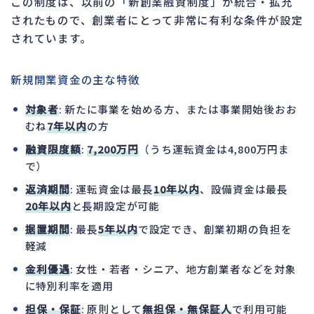
この制度は、以前の「新創業融資制度」が統合・拡充
されたもので、創業者にとって非常に有利な条件が設定
されています。
新規開業資金の主な特徴
対象者
: 新たに事業を始める方、または事業開始後おお
むね
7年以内
の方
融資限度額
:
7,200万円
（うち運転資金は4,800万円ま
で）
返済期間
: 運転資金は最長
10年以内
、設備資金は最長
20年以内
と長期設定が可能
据置期間
: 最長
5年以内
で設定でき、創業初期の負担を
軽減
金利優遇
: 女性・若者・シニア、地方創業者などを対象
に特別利率を適用
担保・保証
: 原則として
無担保・無保証人
で利用可能