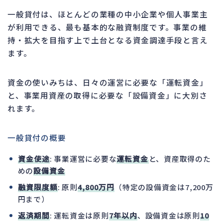
一般貸付は、ほとんどの業種の中小企業や個人事業主
が利用できる、最も基本的な融資制度です。事業の維
持・拡大を目指す上で土台となる資金調達手段と言え
ます。
資金の使いみちは、日々の運営に必要な「運転資金」
と、事業用資産の取得に必要な「設備資金」に大別さ
れます。
一般貸付の概要
資金使途
: 事業運営に必要な
運転資金
と、資産取得のた
めの
設備資金
融資限度額
: 原則
4,800万円
（特定の設備資金は7,200万
円まで）
返済期間
: 運転資金は原則
7年以内
、設備資金は原則
10