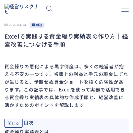
2026.04.24
財務
Excelで実践する資金繰り実績表の作り方｜経
財務
663
営改善につなげる手順
資金繰り
192
融資
278
資金繰りの悪化による黒字倒産は、多くの経営者が抱
資産売却
193
える不安の一つです。帳簿上の利益と手元の現金にずれ
法務
1,099
が生じると、予期せぬ資金ショートを招く危険性があ
ります。この記事では、Excelを使って実務で活用でき
差押・強制執行
227
る資金繰り実績表の具体的な作成手順と、経営改善に
法令違反・行政処分
316
活かすためのポイントを解説します。
訴訟・不正
283
損害賠償・知的財産
273
目次
閉じる
経営
157
資金繰り実績表とは