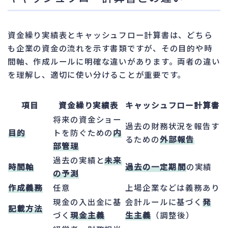
資金繰り実績表とキャッシュフロー計算書は、どちら
も企業の資金の流れを示す書類ですが、その目的や時
間軸、作成ルールに明確な違いがあります。両者の違い
を理解し、適切に使い分けることが重要です。
項目
資金繰り実績表
キャッシュフロー計算書
将来の資金ショー
過去の財務状況を報告す
目的
トを防ぐための
内
るための
外部報告
部管理
過去の実績と
未来
時間軸
過去の一定期間
の実績
の予測
作成義務
任意
上場企業などは義務あり
現金の入出金に基
会計ルールに基づく
発
記載方法
づく
現金主義
生主義
（調整後）