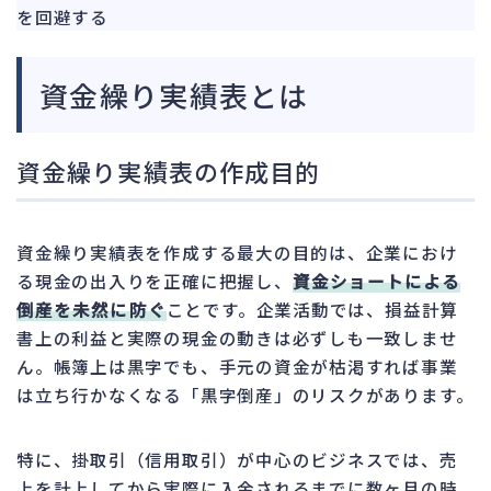
142
を回避する
法的整理
449
債権者対応
19
資金繰り実績表とは
換価・競売
54
資金繰り実績表の作成目的
資金繰り実績表を作成する最大の目的は、企業におけ
る現金の出入りを正確に把握し、
資金ショートによる
倒産を未然に防ぐ
ことです。企業活動では、損益計算
書上の利益と実際の現金の動きは必ずしも一致しませ
ん。帳簿上は黒字でも、手元の資金が枯渇すれば事業
は立ち行かなくなる「黒字倒産」のリスクがあります。
特に、掛取引（信用取引）が中心のビジネスでは、売
上を計上してから実際に入金されるまでに数ヶ月の時