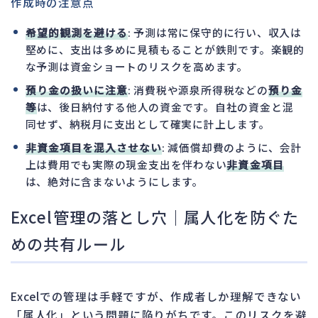
作成時の注意点
希望的観測を避ける
: 予測は常に保守的に行い、収入は
堅めに、支出は多めに見積もることが鉄則です。楽観的
な予測は資金ショートのリスクを高めます。
預り金の扱いに注意
: 消費税や源泉所得税などの
預り金
等
は、後日納付する他人の資金です。自社の資金と混
同せず、納税月に支出として確実に計上します。
非資金項目を混入させない
: 減価償却費のように、会計
上は費用でも実際の現金支出を伴わない
非資金項目
は、絶対に含まないようにします。
Excel管理の落とし穴｜属人化を防ぐた
めの共有ルール
Excelでの管理は手軽ですが、作成者しか理解できない
「属人化」という問題に陥りがちです。このリスクを避