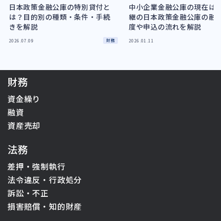
日本政策金融公庫の特別貸付と
中小企業金融公庫の現在は
は？目的別の種類・条件・手続
継の日本政策金融公庫の融
きを解説
度や申込の流れを解説
財務
2026.07.09
2026.01.11
財務
資金繰り
融資
資産売却
法務
差押・強制執行
法令違反・行政処分
訴訟・不正
損害賠償・知的財産