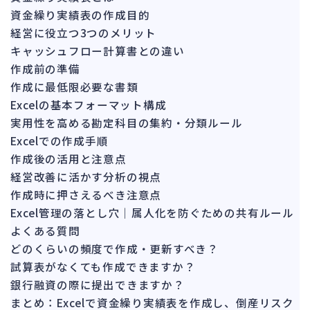
資金繰り実績表の作成目的
ガバナンス
90
経営に役立つ3つのメリット
再建準備
67
キャッシュフロー計算書との違い
作成前の準備
人事労務
562
作成に最低限必要な書類
人件費
20
Excelの基本フォーマット構成
労働問題
266
実用性を高める勘定科目の集約・分類ルール
労災・ハラスメント
145
Excelでの作成手順
解雇・退職
作成後の活用と注意点
131
経営改善に活かす分析の視点
事業運営
374
作成時に押さえるべき注意点
Excel管理の落とし穴｜属人化を防ぐための共有ルール
品質・リコール
49
よくある質問
情報漏洩・サイバー
256
どのくらいの頻度で作成・更新すべき？
事業再編
69
試算表がなくても作成できますか？
銀行融資の際に提出できますか？
手続
664
まとめ：Excelで資金繰り実績表を作成し、倒産リスク
私的整理