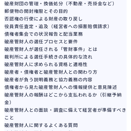
151
破産財団の管理・換価処分（不動産・売掛金など）
法的整理
476
郵便物の開封権限とその目的
債権者対応
否認権の行使による財産の取り戻し
19
役員責任査定・追及（経営者への損害賠償請求）
換価・競売
55
債権者集会での状況報告と配当業務
破産管財人の選任プロセスと要件
破産管財人が選任される「管財事件」とは
裁判所による選任手続きの具体的な流れ
破産管財人に求められる資格と適格性
破産者・債権者と破産管財人との関わり方
破産者が負う説明義務と協力義務の内容
債権者から見た破産管財人への情報提供と意見陳述
破産管財人の報酬はどこから支払われるか（引継予納
金）
破産管財人との面談・調査に備えて経営者が準備すべき
こと
破産管財人に関するよくある質問