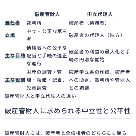
破産管財人
申立代理人
選任者
裁判所
破産者（債務者）
中立・公正な第三
立場
破産者の代理人（味方）
者
債権者への公平な
破産者の利益の最大化と手
主な目的
配当と手続の適正
続の円滑な開始
な進行
財産の調査・管
破産申立書の作成、破産者
主な役割
理・換価・配当、
への助言、裁判所や管財人
免責調査
との調整
破産管財人と申立代理人の違い
破産管財人に求められる中立性と公平性
破産管財人には、破産者と全債権者のどちらにも偏ら