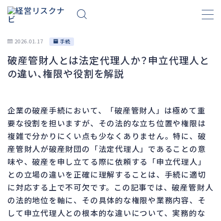
2026.01.17
手続
破産管財人とは法定代理人か？申立代理人と
財務
695
の違い、権限や役割を解説
資金繰り
193
融資
308
企業の破産手続において、「破産管財人」は極めて重
資産売却
194
要な役割を担いますが、その法的な立ち位置や権限は
法務
1,099
複雑で分かりにくい点も少なくありません。特に、破
産管財人が破産財団の「法定代理人」であることの意
差押・強制執行
231
味や、破産を申し立てる際に依頼する「申立代理人」
法令違反・行政処分
318
との立場の違いを正確に理解することは、手続に適切
訴訟・不正
279
に対応する上で不可欠です。この記事では、破産管財人
損害賠償・知的財産
271
の法的地位を軸に、その具体的な権限や業務内容、そ
して申立代理人との根本的な違いについて、実務的な
経営
157