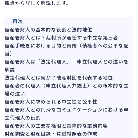
観点から詳しく解説します。
ガバナンス
90
再建準備
67
目次
破産管財人の基本的な役割と法的地位
人事労務
572
破産管財人とは？裁判所が選任する中立な第三者
人件費
21
破産手続きにおける目的と責務（債権者への公平な配
労働問題
273
当）
労災・ハラスメント
破産管財人は「法定代理人」｜申立代理人との違いを
149
解説
解雇・退職
129
法定代理人とは何か？破産財団を代表する地位
事業運営
388
破産者の代理人（申立代理人弁護士）との根本的な立
場の違い
品質・リコール
48
破産管財人に求められる中立性と公平性
情報漏洩・サイバー
269
破産管財人との円滑なコミュニケーションにおける申
事業再編
71
立代理人の役割
破産管財人の主要な権限と具体的な業務内容
手続
701
財産調査と財産目録・貸借対照表の作成
私的整理