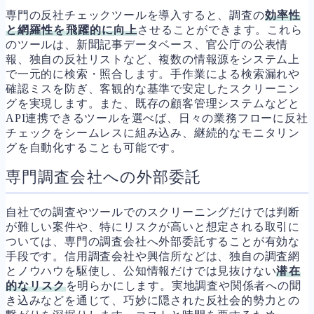
専門の反社チェックツールを導入すると、調査の
効率性
と網羅性を飛躍的に向上
させることができます。これら
のツールは、新聞記事データベース、官公庁の公表情
報、独自の反社リストなど、複数の情報源をシステム上
で一元的に検索・照合します。手作業による検索漏れや
確認ミスを防ぎ、客観的な基準で安定したスクリーニン
グを実現します。また、既存の顧客管理システムなどと
API連携できるツールを選べば、日々の業務フローに反社
チェックをシームレスに組み込み、継続的なモニタリン
グを自動化することも可能です。
専門調査会社への外部委託
自社での調査やツールでのスクリーニングだけでは判断
が難しい案件や、特にリスクが高いと想定される取引に
ついては、専門の調査会社へ外部委託することが有効な
手段です。信用調査会社や興信所などは、独自の調査網
とノウハウを駆使し、公知情報だけでは見抜けない
潜在
的なリスク
を明らかにします。実地調査や関係者への聞
き込みなどを通じて、巧妙に隠された反社会的勢力との