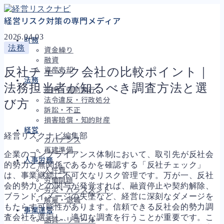
経営リスク対策の専門メディア
2026.04.03
財務
法務
資金繰り
融資
反社チェック会社の比較ポイント｜
資産売却
法務
法務担当者が知るべき調査方法と選
差押・強制執行
法令違反・行政処分
び方
訴訟・不正
損害賠償・知的財産
経営
経営リスクナビ編集部
ガバナンス
再建準備
企業のコンプライアンス体制において、取引先が反社会
人事労務
的勢力と無関係であるかを確認する「反社チェック」
人件費
は、事業継続に不可欠なリスク管理です。万が一、反社
労働問題
会的勢力との関与が発覚すれば、融資停止や契約解除、
労災・ハラスメント
ブランドイメージの失墜など、経営に深刻なダメージを
解雇・退職
もたらす可能性があります。信頼できる反社会的勢力調
事業運営
査会社を選定し、適切な調査を行うことが重要です。こ
品質・リコール