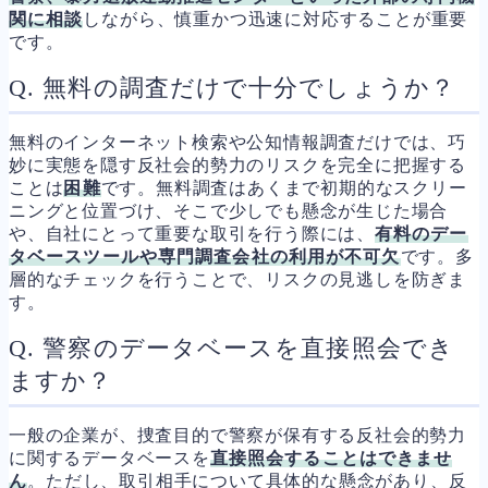
関に相談
しながら、慎重かつ迅速に対応することが重要
です。
Q. 無料の調査だけで十分でしょうか？
無料のインターネット検索や公知情報調査だけでは、巧
妙に実態を隠す反社会的勢力のリスクを完全に把握する
ことは
困難
です。無料調査はあくまで初期的なスクリー
ニングと位置づけ、そこで少しでも懸念が生じた場合
や、自社にとって重要な取引を行う際には、
有料のデー
タベースツールや専門調査会社の利用が不可欠
です。多
層的なチェックを行うことで、リスクの見逃しを防ぎま
す。
Q. 警察のデータベースを直接照会でき
ますか？
一般の企業が、捜査目的で警察が保有する反社会的勢力
に関するデータベースを
直接照会することはできませ
ん
。ただし、取引相手について具体的な懸念があり、反