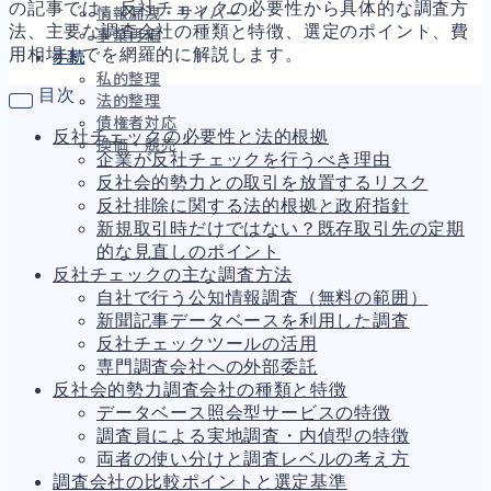
の記事では、反社チェックの必要性から具体的な調査方
情報漏洩・サイバー
法、主要な調査会社の種類と特徴、選定のポイント、費
事業再編
用相場までを網羅的に解説します。
手続
私的整理
目次
法的整理
債権者対応
反社チェックの必要性と法的根拠
換価・競売
企業が反社チェックを行うべき理由
反社会的勢力との取引を放置するリスク
反社排除に関する法的根拠と政府指針
新規取引時だけではない？既存取引先の定期
財務
695
的な見直しのポイント
資金繰り
193
反社チェックの主な調査方法
融資
308
自社で行う公知情報調査（無料の範囲）
資産売却
194
新聞記事データベースを利用した調査
法務
1,101
反社チェックツールの活用
差押・強制執行
231
専門調査会社への外部委託
法令違反・行政処分
318
反社会的勢力調査会社の種類と特徴
訴訟・不正
281
データベース照会型サービスの特徴
損害賠償・知的財産
271
調査員による実地調査・内偵型の特徴
経営
157
両者の使い分けと調査レベルの考え方
ガバナンス
90
調査会社の比較ポイントと選定基準
再建準備
67