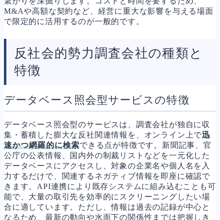
繋がりを深掘りします。コストと時間を要するため、
M&Aや高額な契約など、経営に重大な影響を与える場面
で限定的に活用するのが一般的です。
反社会的勢力調査会社の種類と
特徴
データベース照会型サービスの特徴
データベース照会型のサービスは、調査会社が独自に収
集・蓄積した膨大な反社関連情報を、オンライン上で
迅
速かつ網羅的に検索
できる点が特徴です。新聞記事、官
公庁の公表情報、国内外の制裁リストなどを一元化した
データベースにアクセスし、対象の企業名や個人名を入
力するだけで、関連するネガティブ情報を即座に確認で
きます。API連携により既存システムに組み込むことも可
能で、大量の取引先を効率的にスクリーニングしたい場
合に適しています。ただし、情報は過去の記録が中心と
なるため、最新の動向や水面下の関係性までは把握しき