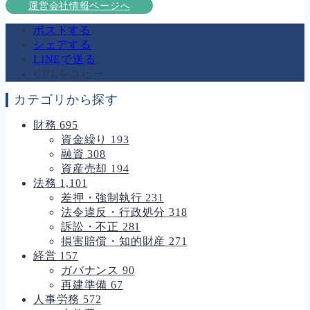
運営会社情報ページへ
ポストする
シェアする
LINEで送る
URLをコピー
カテゴリから探す
財務
695
資金繰り
193
融資
308
資産売却
194
法務
1,101
差押・強制執行
231
法令違反・行政処分
318
訴訟・不正
281
損害賠償・知的財産
271
経営
157
ガバナンス
90
再建準備
67
人事労務
572