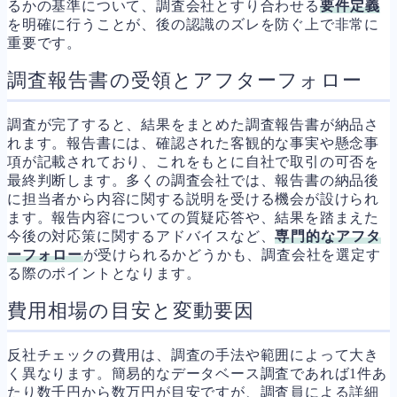
るかの基準について、調査会社とすり合わせる
要件定義
を明確に行うことが、後の認識のズレを防ぐ上で非常に
重要です。
調査報告書の受領とアフターフォロー
調査が完了すると、結果をまとめた調査報告書が納品さ
れます。報告書には、確認された客観的な事実や懸念事
項が記載されており、これをもとに自社で取引の可否を
最終判断します。多くの調査会社では、報告書の納品後
に担当者から内容に関する説明を受ける機会が設けられ
ます。報告内容についての質疑応答や、結果を踏まえた
今後の対応策に関するアドバイスなど、
専門的なアフタ
ーフォロー
が受けられるかどうかも、調査会社を選定す
る際のポイントとなります。
費用相場の目安と変動要因
反社チェックの費用は、調査の手法や範囲によって大き
く異なります。簡易的なデータベース調査であれば1件あ
たり数千円から数万円が目安ですが、調査員による詳細