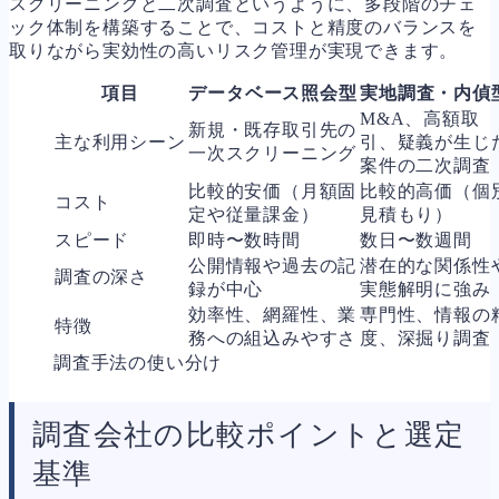
スクリーニングと二次調査というように、多段階のチェ
ック体制を構築することで、コストと精度のバランスを
取りながら実効性の高いリスク管理が実現できます。
項目
データベース照会型
実地調査・内偵
M&A、高額取
新規・既存取引先の
主な利用シーン
引、疑義が生じ
一次スクリーニング
案件の二次調査
比較的安価（月額固
比較的高価（個
コスト
定や従量課金）
見積もり）
スピード
即時〜数時間
数日〜数週間
公開情報や過去の記
潜在的な関係性
調査の深さ
録が中心
実態解明に強み
効率性、網羅性、業
専門性、情報の
特徴
務への組込みやすさ
度、深掘り調査
調査手法の使い分け
調査会社の比較ポイントと選定
基準