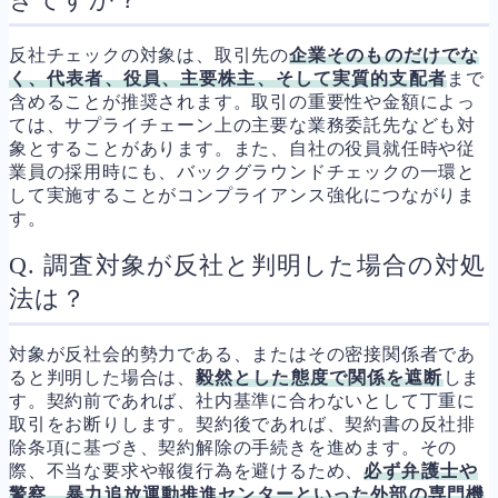
反社チェックの対象は、取引先の
企業そのものだけでな
く、代表者、役員、主要株主、そして実質的支配者
まで
含めることが推奨されます。取引の重要性や金額によっ
ては、サプライチェーン上の主要な業務委託先なども対
象とすることがあります。また、自社の役員就任時や従
業員の採用時にも、バックグラウンドチェックの一環と
して実施することがコンプライアンス強化につながりま
す。
Q. 調査対象が反社と判明した場合の対処
法は？
対象が反社会的勢力である、またはその密接関係者であ
ると判明した場合は、
毅然とした態度で関係を遮断
しま
す。契約前であれば、社内基準に合わないとして丁重に
取引をお断りします。契約後であれば、契約書の反社排
除条項に基づき、契約解除の手続きを進めます。その
際、不当な要求や報復行為を避けるため、
必ず弁護士や
警察、暴力追放運動推進センターといった外部の専門機