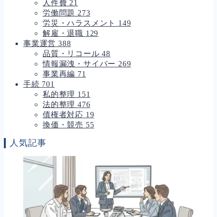
人件費
21
労働問題
273
労災・ハラスメント
149
解雇・退職
129
事業運営
388
品質・リコール
48
情報漏洩・サイバー
269
事業再編
71
手続
701
私的整理
151
法的整理
476
債権者対応
19
換価・競売
55
人気記事