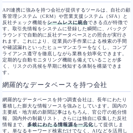
API連携に強みを持つ会社が提供するツールは、自社の顧
客管理システム（CRM）や営業支援システム（SFA）と
反社チェック機能を
シームレスに統合
できる点が特徴で
す。取引先情報をシステムに登録した瞬間に、バックグ
ラウンドで自動的に反社データベースとの照合が実行さ
れます。これにより、従業員の手作業による検索の手間
や確認漏れといったヒューマンエラーをなくし、コンプ
ライアンス遵守を徹底しながら業務を効率化できます。
定期的な自動モニタリング機能も備えていることが多
く、リスクの兆候を早期に検知する体制を構築できま
す。
網羅的なデータベースを持つ会社
網羅的なデータベースを持つ調査会社は、長年にわたり
蓄積した膨大な情報ソースを強みとしています。国内の
主要紙・地方紙の新聞記事はもちろん、官公庁の処分情
報、国内外の制裁リスト、さらには独自に収集した反社
情報まで、
多岐にわたる情報源を一元化
して提供しま
す。単なるキーワード検索だけでなく、AIなどを活用し