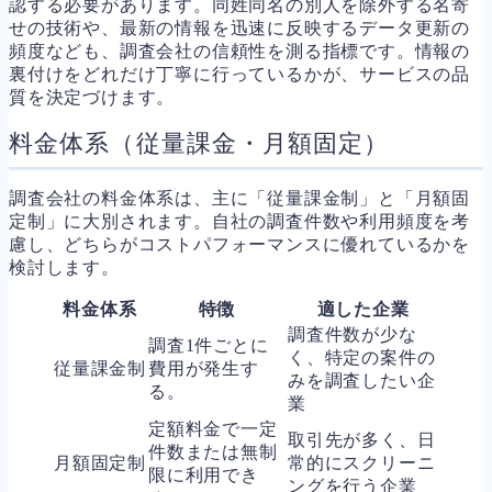
認する必要があります。同姓同名の別人を除外する名寄
せの技術や、最新の情報を迅速に反映するデータ更新の
頻度なども、調査会社の信頼性を測る指標です。情報の
裏付けをどれだけ丁寧に行っているかが、サービスの品
質を決定づけます。
料金体系（従量課金・月額固定）
調査会社の料金体系は、主に「従量課金制」と「月額固
定制」に大別されます。自社の調査件数や利用頻度を考
慮し、どちらがコストパフォーマンスに優れているかを
検討します。
料金体系
特徴
適した企業
調査件数が少な
調査1件ごとに
く、特定の案件の
従量課金制
費用が発生す
みを調査したい企
る。
業
定額料金で一定
取引先が多く、日
件数または無制
月額固定制
常的にスクリーニ
限に利用でき
ングを行う企業