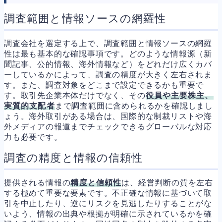
調査範囲と情報ソースの網羅性
調査会社を選定する上で、調査範囲と情報ソースの網羅
性は最も基本的な確認事項です。どのような情報源（新
聞記事、公的情報、海外情報など）をどれだけ広くカバ
ーしているかによって、調査の精度が大きく左右されま
す。また、調査対象をどこまで設定できるかも重要で
す。取引先企業本体だけでなく、その
役員や主要株主、
実質的支配者
まで調査範囲に含められるかを確認しまし
ょう。海外取引がある場合は、国際的な制裁リストや海
外メディアの報道までチェックできるグローバルな対応
力も必要です。
調査の精度と情報の信頼性
提供される情報の
精度と信頼性
は、経営判断の質を左右
する極めて重要な要素です。不正確な情報に基づいて取
引を中止したり、逆にリスクを見逃したりすることがな
いよう、情報の出典や根拠が明確に示されているかを確