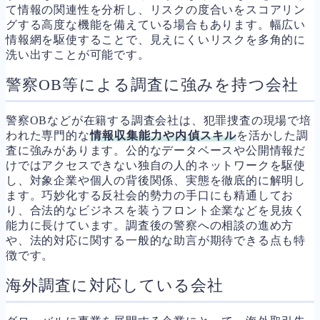
て情報の関連性を分析し、リスクの度合いをスコアリン
グする高度な機能を備えている場合もあります。幅広い
情報網を駆使することで、見えにくいリスクを多角的に
洗い出すことが可能です。
警察OB等による調査に強みを持つ会社
警察OBなどが在籍する調査会社は、犯罪捜査の現場で培
われた専門的な
情報収集能力や内偵スキル
を活かした調
査に強みがあります。公的なデータベースや公開情報だ
けではアクセスできない独自の人的ネットワークを駆使
し、対象企業や個人の背後関係、実態を徹底的に解明し
ます。巧妙化する反社会的勢力の手口にも精通してお
り、合法的なビジネスを装うフロント企業などを見抜く
能力に長けています。調査後の警察への相談の進め方
や、法的対応に関する一般的な助言が期待できる点も特
徴です。
海外調査に対応している会社