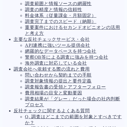
調査範囲と情報ソースの網羅性
人事労務
572
調査の精度と情報の信頼性
人件費
21
料金体系（従量課金・月額固定）
労働問題
273
調査完了までのスピード（納期）
労災・ハラスメント
149
重要案件におけるセカンドオピニオンの活用
解雇・退職
129
と考え方
事業運営
388
主要な反社チェックサービス・会社
品質・リコール
48
API連携に強いツール提供会社
情報漏洩・サイバー
269
網羅的なデータベースを持つ会社
事業再編
71
警察OB等による調査に強みを持つ会社
手続
701
海外調査に対応している会社
私的整理
151
調査会社へ依頼する際の流れと費用
法的整理
476
問い合わせから契約までの手順
債権者対応
19
調査対象情報の提出と要件定義
換価・競売
55
調査報告書の受領とアフターフォロー
費用相場の目安と変動要因
調査結果が「グレー」だった場合の社内判断
プロセス
反社チェックに関するよくある質問
Q. 調査はどこまでの範囲を対象とすべきです
か？