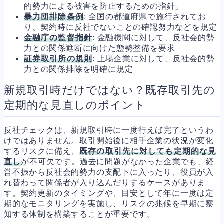
的勢力による被害を防止するための指針」
暴力団排除条例
: 全国の都道府県で施行されてお
り、契約時に反社でないことの確認努力などを規定
金融庁の監督指針
: 金融機関に対して、反社会的勢
力との関係遮断に向けた態勢整備を要求
証券取引所の規則
: 上場企業に対して、反社会的勢
力との関係排除を明確に規定
新規取引時だけではない？既存取引先の
定期的な見直しのポイント
反社チェックは、新規取引時に一度行えば完了というわ
けではありません。取引開始後に相手企業の状況が変化
するリスクに備え、
既存の取引先に対しても定期的な見
直し
が不可欠です。過去に問題がなかった企業でも、経
営不振から反社会的勢力の支配下に入ったり、役員が入
れ替わって関係者が入り込んだりするケースがありま
す。契約更新のタイミングや、目安として年に一度は定
期的なモニタリングを実施し、リスクの兆候を早期に察
知する体制を構築することが重要です。