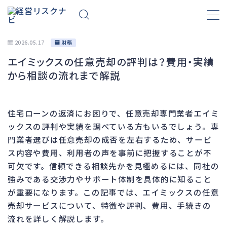
2026.05.17
財務
エイミックスの任意売却の評判は？費用・実績
財務
657
から相談の流れまで解説
資金繰り
192
融資
276
住宅ローンの返済にお困りで、任意売却専門業者エイミ
資産売却
189
ックスの評判や実績を調べている方もいるでしょう。専
法務
1,090
門業者選びは任意売却の成否を左右するため、サービ
ス内容や費用、利用者の声を事前に把握することが不
差押・強制執行
225
可欠です。信頼できる相談先かを見極めるには、同社の
法令違反・行政処分
312
強みである交渉力やサポート体制を具体的に知ること
訴訟・不正
281
が重要になります。この記事では、エイミックスの任意
損害賠償・知的財産
272
売却サービスについて、特徴や評判、費用、手続きの
流れを詳しく解説します。
経営
157