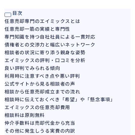
ガバナンス
90
目次
再建準備
67
任意売却専門のエイミックスとは
任意売却一筋の実績と専門性
人事労務
557
専門知識を持つ自社社員による一貫対応
人件費
20
債権者との交渉力と幅広いネットワーク
労働問題
266
相談者の状況に寄り添う親身な姿勢
労災・ハラスメント
エイミックスの評判・口コミを分析
144
良い評判でみられる傾向
解雇・退職
127
利用時に注意すべき点や悪い評判
事業運営
374
公式サイトから見る相談者の声
相談から任意売却成立までの流れ
品質・リコール
49
相談時に伝えておくべき「希望」や「懸念事項」
情報漏洩・サイバー
256
エイミックスの任意売却費用
事業再編
69
相談料は原則無料
仲介手数料は売却代金から充当
手続
664
その他に発生しうる実費の内訳
私的整理