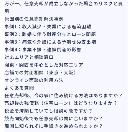
142
万が一、任意売却が成立しなかった場合のリスクと費
法的整理
449
用
債権者対応
原因別の任意売却解決事例
19
事例1：収入減少・失業による返済困難
換価・競売
54
事例2：離婚に伴う財産分与とローン問題
事例3：病気や介護による予期せぬ支出増
事例4：事業不振・連鎖倒産の影響
対応エリアと相談窓口
関東・関西を中心とした対応エリア
店舗での対面相談（東京・大阪）
オンライン面談の利用方法
よくある質問
任意売却後、今の家に住み続ける方法はありますか？
売却後の残債務（住宅ローン）はどうなりますか？
税金を滞納していても相談可能ですか？
競売開始後でも任意売却は間に合いますか？
周囲に知られずに手続きを進められますか？