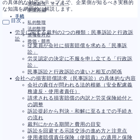
の具体的な対応ステップまで、企業側が知るべき実務的
情報漏洩・サイバー
な知識を網羅的に解説します。
事業再編
手続
目次
私的整理
法的整理
労災に関する裁判の2つの種類：民事訴訟と行政訴
債権者対応
訟
換価・競売
従業員が会社に損害賠償を求める「民事訴
訟」
労災認定の決定に不服を申し立てる「行政訴
訟」
財務
657
民事訴訟と行政訴訟の違いと相互の関係
資金繰り
192
会社への損害賠償請求（民事訴訟）の具体的な内容
融資
276
会社の責任が問われる法的根拠（安全配慮義
資産売却
189
務違反・使用者責任）
法務
1,090
請求される損害賠償の内訳と労災保険給付と
差押・強制執行
225
の調整
法令違反・行政処分
312
訴訟提起から判決・和解に至るまでの手続き
訴訟・不正
281
の流れ
損害賠償・知的財産
272
裁判にかかる期間と費用の目安
経営
157
訴訟を回避する示談交渉の進め方と注意点
ガバナンス
90
使用者賠償責任保険（使賠責）の適用と保険
再建準備
67