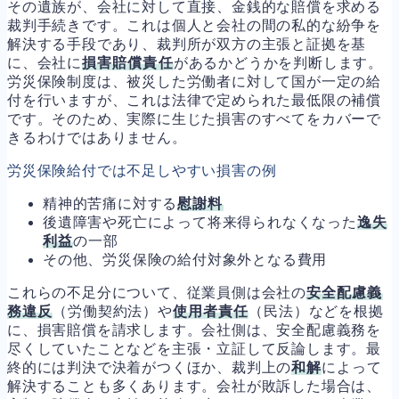
その遺族が、会社に対して直接、金銭的な賠償を求める
裁判手続きです。これは個人と会社の間の私的な紛争を
解決する手段であり、裁判所が双方の主張と証拠を基
に、会社に
損害賠償責任
があるかどうかを判断します。
労災保険制度は、被災した労働者に対して国が一定の給
付を行いますが、これは法律で定められた最低限の補償
です。そのため、実際に生じた損害のすべてをカバーで
きるわけではありません。
労災保険給付では不足しやすい損害の例
精神的苦痛に対する
慰謝料
後遺障害や死亡によって将来得られなくなった
逸失
利益
の一部
その他、労災保険の給付対象外となる費用
これらの不足分について、従業員側は会社の
安全配慮義
務違反
（労働契約法）や
使用者責任
（民法）などを根拠
に、損害賠償を請求します。会社側は、安全配慮義務を
尽くしていたことなどを主張・立証して反論します。最
終的には判決で決着がつくほか、裁判上の
和解
によって
解決することも多くあります。会社が敗訴した場合は、