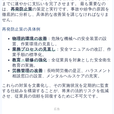
までに速やかに支払いを完了させます。 最も重要なの
は、
再発防止策
の策定と実行です。事故や紛争の原因を
徹底的に分析し、具体的な改善策を講じなければなりま
せん。
再発防止策の具体例
物理的環境の改善
：危険な機械への安全装置の設
置、作業環境の見直し。
業務プロセスの見直し
：安全マニュアルの改訂、作
業手順の標準化。
教育・研修の強化
：全従業員を対象とした安全衛生
教育の実施。
労務管理の改善
：長時間労働の是正、ハラスメント
相談窓口の設置、メンタルヘルスケアの充実。
これらの対策を文書化し、その実施状況を定期的に監査
する仕組みを構築することが、将来の法的リスクを低減
させ、従業員の信頼を回復するために不可欠です。
広告