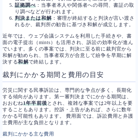
証拠調べ
：当事者本人や関係者への尋問、書証の取
り調べなどが行われます。
判決または和解
：審理が終結すると判決が言い渡さ
れるか、裁判所の勧告に基づき和解が成立します。
近年では、ウェブ会議システムを利用した手続きや、書
面の電子提出（mints）も活用され、訴訟の効率化が進ん
でいます。多くの事案では、判決に至る前に裁判官から
和解が勧められ、当事者双方が合意して紛争を早期に解
決する
和解
で終結します。
裁判にかかる期間と費用の目安
労災に関する民事訴訟は、専門的な争点が多く、長期化
する傾向があります。第一審判決までにかかる期間は、
おおむね
1年半前後
とされ、複雑な事案では2年以上を要
することもあります。控訴・上告があれば、さらに数年
かかる可能性もあります。 費用面では、訴訟費用と弁護
士費用が主な負担となります。
裁判にかかる主な費用