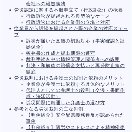
会社への報告義務
人事労務
557
労災認定に関する不服申立て（行政訴訟）の概要
人件費
20
行政訴訟が提起される典型的なケース
労働問題
266
行政訴訟における企業側の立場と対応
労災・ハラスメント
144
従業員から訴訟を提起された際の企業の対応ステッ
解雇・退職
127
プ
事業運営
374
訴状が届いた直後の初動対応（事実確認と証
品質・リコール
49
拠保全）
情報漏洩・サイバー
256
答弁書の作成と提出期限の遵守
事業再編
69
裁判手続き中の情報管理と関係者への説明
手続
664
判決・和解後の賠償金支払いと再発防止策の
私的整理
142
徹底
法的整理
449
労災裁判における弁護士の役割と依頼のメリット
債権者対応
19
企業側が弁護士に依頼する具体的なメリット
換価・競売
54
代理人としての弁護士の役割（交渉・書面作
成・法廷活動）
労災問題に精通した弁護士の選び方
参考となる労災裁判の主な判例
【判例紹介】安全配慮義務違反が認められた
事例
【判例紹介】過労やストレスによる精神疾患