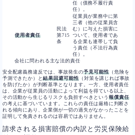
任（債務不履行責
任）。
従業員が業務中に第
三者（他の従業員含
民法
む）に与えた損害に
使用者責任
第715
ついて、使用者であ
条
る企業も連帯して負
う責任（不法行為責
任）。
会社に問われる主な法的責任
安全配慮義務違反では、事故発生の
予見可能性
（危険を
予測できたか）と
結果回避可能性
（対策を講じれば事故
を防げたか）が判断基準となります。一方、使用者責任
は、企業が従業員の活動によって利益を得ている以上、
その活動から生じるリスクも負担すべきという
報償責任
の考えに基づいています。これらの責任は厳格に判断さ
れる傾向にあり、企業側が一切の過失がなかったことを
証明して免責されるのは容易ではありません。
請求される損害賠償の内訳と労災保険給