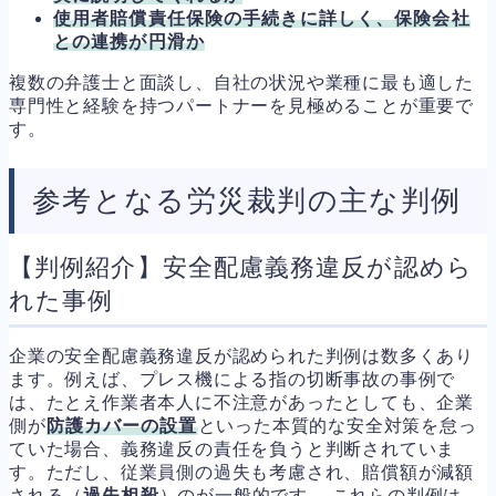
使用者賠償責任保険の手続きに詳しく、保険会社
との連携が円滑か
複数の弁護士と面談し、自社の状況や業種に最も適した
専門性と経験を持つパートナーを見極めることが重要で
す。
参考となる労災裁判の主な判例
【判例紹介】安全配慮義務違反が認めら
れた事例
企業の安全配慮義務違反が認められた判例は数多くあり
ます。例えば、プレス機による指の切断事故の事例で
は、たとえ作業者本人に不注意があったとしても、企業
側が
防護カバーの設置
といった本質的な安全対策を怠っ
ていた場合、義務違反の責任を負うと判断されていま
す。ただし、従業員側の過失も考慮され、賠償額が減額
される（
過失相殺
）のが一般的です。 これらの判例は、