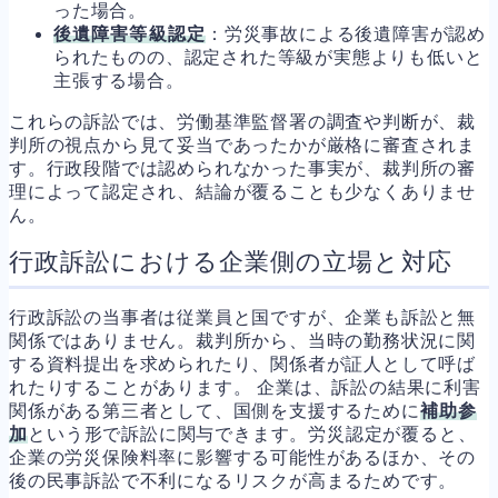
った場合。
後遺障害等級認定
：労災事故による後遺障害が認め
られたものの、認定された等級が実態よりも低いと
主張する場合。
これらの訴訟では、労働基準監督署の調査や判断が、裁
判所の視点から見て妥当であったかが厳格に審査されま
す。行政段階では認められなかった事実が、裁判所の審
理によって認定され、結論が覆ることも少なくありませ
ん。
行政訴訟における企業側の立場と対応
行政訴訟の当事者は従業員と国ですが、企業も訴訟と無
関係ではありません。裁判所から、当時の勤務状況に関
する資料提出を求められたり、関係者が証人として呼ば
れたりすることがあります。 企業は、訴訟の結果に利害
関係がある第三者として、国側を支援するために
補助参
加
という形で訴訟に関与できます。労災認定が覆ると、
企業の労災保険料率に影響する可能性があるほか、その
後の民事訴訟で不利になるリスクが高まるためです。