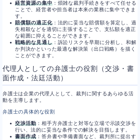
経営資源の集中
：煩雑な裁判手続きをすべて任せる
ことで、経営者や担当者は本来の業務に集中できま
す。
賠償額の適正化
：法的に妥当な賠償額を算定し、過
失相殺などを適切に主張することで、支払額を適正
な範囲に抑えることができます。
戦略的な見通し
：訴訟リスクを早期に分析し、和解
か判決かといった最適な解決策（出口戦略）を描く
ことができます。
代理人としての弁護士の役割（交渉・書
面作成・法廷活動）
弁護士は企業の代理人として、裁判に関するあらゆる活
動を主導します。
弁護士の具体的な役割
交渉活動
：相手方弁護士と対等な立場で示談交渉を
行い、法的に妥当な条件での解決を目指します。
書面作成
：答弁書や準備書面など、裁判所に提出す