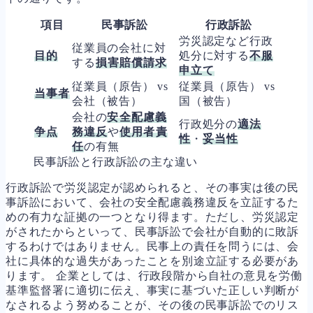
項目
民事訴訟
行政訴訟
労災認定など行政
従業員の会社に対
目的
処分に対する
不服
する
損害賠償請求
申立て
従業員（原告） vs
従業員（原告） vs
当事者
会社（被告）
国（被告）
会社の
安全配慮義
行政処分の
適法
争点
務違反
や
使用者責
性
・
妥当性
任
の有無
民事訴訟と行政訴訟の主な違い
行政訴訟で労災認定が認められると、その事実は後の民
事訴訟において、会社の安全配慮義務違反を立証するた
めの有力な証拠の一つとなり得ます。ただし、労災認定
がされたからといって、民事訴訟で会社が自動的に敗訴
するわけではありません。民事上の責任を問うには、会
社に具体的な過失があったことを別途立証する必要があ
ります。 企業としては、行政段階から自社の意見を労働
基準監督署に適切に伝え、事実に基づいた正しい判断が
なされるよう努めることが、その後の民事訴訟でのリス