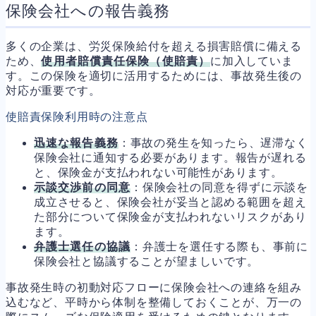
保険会社への報告義務
多くの企業は、労災保険給付を超える損害賠償に備える
ため、
使用者賠償責任保険（使賠責）
に加入していま
す。この保険を適切に活用するためには、事故発生後の
対応が重要です。
使賠責保険利用時の注意点
迅速な報告義務
：事故の発生を知ったら、遅滞なく
保険会社に通知する必要があります。報告が遅れる
と、保険金が支払われない可能性があります。
示談交渉前の同意
：保険会社の同意を得ずに示談を
成立させると、保険会社が妥当と認める範囲を超え
た部分について保険金が支払われないリスクがあり
ます。
弁護士選任の協議
：弁護士を選任する際も、事前に
保険会社と協議することが望ましいです。
事故発生時の初動対応フローに保険会社への連絡を組み
込むなど、平時から体制を整備しておくことが、万一の