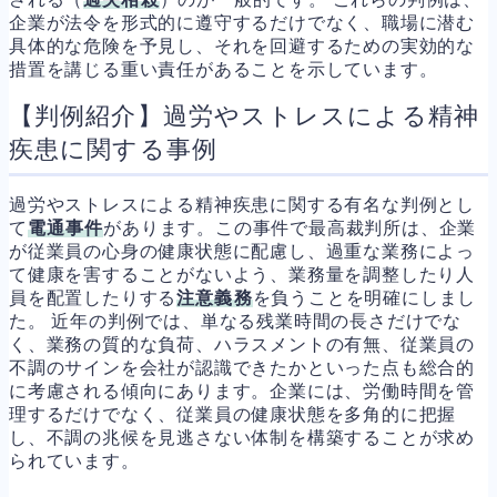
企業が法令を形式的に遵守するだけでなく、職場に潜む
具体的な危険を予見し、それを回避するための実効的な
措置を講じる重い責任があることを示しています。
【判例紹介】過労やストレスによる精神
疾患に関する事例
過労やストレスによる精神疾患に関する有名な判例とし
て
電通事件
があります。この事件で最高裁判所は、企業
が従業員の心身の健康状態に配慮し、過重な業務によっ
て健康を害することがないよう、業務量を調整したり人
員を配置したりする
注意義務
を負うことを明確にしまし
た。 近年の判例では、単なる残業時間の長さだけでな
く、業務の質的な負荷、ハラスメントの有無、従業員の
不調のサインを会社が認識できたかといった点も総合的
に考慮される傾向にあります。企業には、労働時間を管
理するだけでなく、従業員の健康状態を多角的に把握
し、不調の兆候を見逃さない体制を構築することが求め
られています。