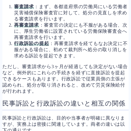
審査請求
：まず、各都道府県の労働局にいる労働者
災害補償保険審査官に対して、処分の見直しを求め
る審査請求を行います。
再審査請求
：審査官の決定にも不服がある場合、次
に、厚生労働省に設置されている労働保険審査会へ
再審査請求を行います。
行政訴訟の提起
：再審査請求を経てもなお決定に不
服がある場合に、初めて裁判所へ処分の取り消しを
求める訴訟を提起できます。
ただし、審査請求から3ヶ月が経過しても決定がない場合
など、例外的にこれらの手続きを経ずに直接訴訟を提起
できるケースもあります。行政訴訟で従業員側の主張が
認められ、処分が取り消されると、改めて労災保険給付
が行われます。
民事訴訟と行政訴訟の違いと相互の関係
民事訴訟と行政訴訟は、目的や当事者が明確に異なりま
すが、実務上は密接に関連しています。両者の違いは以
下の通りです。