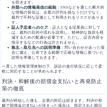
を防ぎます。
外部への情報発信の統制
：SNSなどを通じた断片的
な情報の発信は、企業の評判を損なうだけでなく、
裁判で不利な証拠として利用されるリスクがありま
す。
証人予定者へのケア
：証人となる従業員に対して
は、裁判の目的や流れを説明し、精神的な負担を軽
減するための配慮が必要です。ただし、証言内容を
指示するなどの行為は許されません。
株主・取引先への説明準備
：問い合わせがあった場
合に備え、公表できる範囲で正確な情報に基づいた
説明を準備しておきます。
一貫した情報管理体制の下、訴訟の進行状況に応じて柔
軟に対応することが求められます。
判決・和解後の賠償金支払いと再発防止
策の徹底
裁判が終結した後も、企業の対応は続きます。判決や和
解で賠償金の支払いが決まった場合は、指定された期日