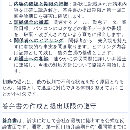
内容の確認と期限の把握
：訴状に記載された請求内
容を正確に読み解き、答弁書の提出期限と第一回口
頭弁論期日を確実に確認します。
証拠保全の徹底
：関連するメール、勤怠データ、業
務日報、パソコンのログなどの電子データや書類
を、破棄・改ざんされないよう直ちに保全します。
関係者へのヒアリング
：関係者から、先入観を持た
ずに客観的な事実を聞き取ります。ヒアリング内容
は記録として残し、後の主張の基礎とします。
弁護士への相談
：速やかに労災問題に詳しい弁護士
に連絡し、今後の対応方針について協議を開始しま
す。
初動の遅れは、後の裁判で不利な状況を招く原因となる
ため、組織として迅速に対応できる体制を整えておくこ
とが不可欠です。
答弁書の作成と提出期限の遵守
答弁書
は、訴状に対して会社が最初に提出する公式な反
論書面です。通常、第一回口頭弁論期日の1週間前までに