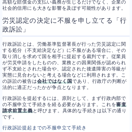
高額な賠償金の支払い義務が生じるだけでなく、企業の
社会的信用にも大きな影響を及ぼす可能性があります。
労災認定の決定に不服を申し立てる「行
政訴訟」
行政訴訟とは、労働基準監督署長が行った労災認定に関
する処分（不支給決定など）に不服がある場合に、その
取り消しを求めて国を相手に提起する裁判です。従業員
が労災申請をしたものの、業務との因果関係が認められ
ず不支給とされた場合や、認定された後遺障害の等級が
実態に見合わないと考える場合などに利用されます。こ
の訴訟の被告は
会社ではなく国
であり、行政庁の判断が
法的に適正だったかが争点となります。
行政訴訟を提起するには、原則として、まず行政内部で
の不服申立て手続きを経る必要があります。これを
審査
請求前置主義
と呼びます。具体的な手続きは以下の通り
です。
行政訴訟提起までの不服申立て手続き