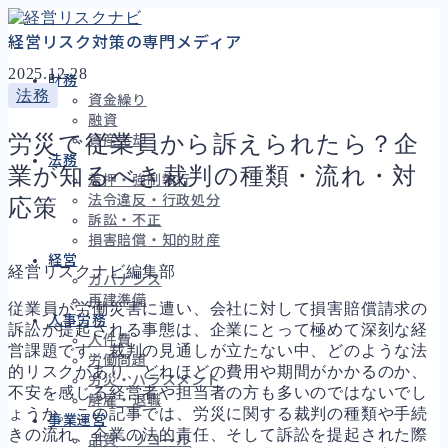
経営リスク対策の専門メディア
2025.12.28
財務
法務
資金繰り
融資
労災で従業員から訴えられたら？企
資産売却
法務
業が知るべき裁判の種類・流れ・対
差押・強制執行
法令違反・行政処分
応策
訴訟・不正
損害賠償・知的財産
経営
経営リスクナビ編集部
ガバナンス
再建準備
従業員が労働災害に遭い、会社に対して損害賠償請求の
人事労務
訴訟が提起される事態は、企業にとって極めて深刻な経
人件費
営課題です。裁判の見通しが立たない中、どのような法
労働問題
的リスクがあり、どれほどの費用や期間がかかるのか、
労災・ハラスメント
不安を感じる経営者や担当者の方も多いのではないでし
解雇・退職
ょうか。この記事では、労災に関する裁判の種類や手続
事業運営
きの流れ、企業の法的責任、そして訴訟を提起された際
品質・リコール