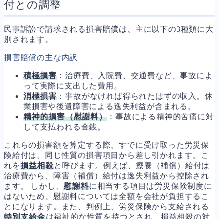
付との調整
民事訴訟で請求される損害賠償は、主に以下の3種類に大
別されます。
損害賠償の主な内訳
積極損害
：治療費、入院費、交通費など、事故によ
って実際に支出した費用。
消極損害
：事故がなければ得られたはずの収入。休
業損害や後遺障害による逸失利益が含まれる。
精神的損害（慰謝料）
：事故による精神的苦痛に対
して支払われる金銭。
これらの損害額を算定する際、すでに受け取った労災保
険給付は、同じ性質の損害項目から差し引かれます。こ
れを
損益相殺
と呼びます。例えば、療養（補償）給付は
治療費から、障害（補償）給付は逸失利益から控除され
ます。 しかし、
慰謝料
に相当する項目は労災保険制度に
はないため、慰謝料については全額を会社が負担するこ
とになります。また、判例上、労災保険から支給される
特別支給金
は福祉的な性質を持つとされ、損益相殺の対