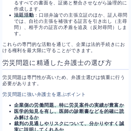
るすべての書面を、証拠と整合させながら論理的に
作成します。
法廷活動
：口頭弁論での主張立証のほか、証人尋問
では、自社の主張を補強する証言を引き出し（主尋
問）、相手方の証言の矛盾を追及（反対尋問）しま
す。
これらの専門的な活動を通じて、企業は法的手続きにお
ける権利を最大限に守ることができます。
労災問題に精通した弁護士の選び方
労災問題は専門性が高いため、弁護士選びは慎重に行う
必要があります。
労災問題に強い弁護士を選ぶポイント
企業側の労働問題、特に労災案件の実績が豊富か
医学的知見を有し、医師の診断書などを的確に読
み解けるか
裁判の見通しやリスクについて、分かりやすく誠
実に説明してくれるか