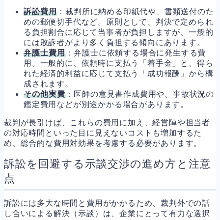
訴訟費用
：裁判所に納める印紙代や、書類送付のた
めの郵便切手代など。原則として、判決で定められ
る負担割合に応じて当事者が負担しますが、一般的
には敗訴者がより多く負担する傾向にあります。
弁護士費用
：弁護士に依頼する場合に発生する費
用。一般的に、依頼時に支払う「着手金」と、得ら
れた経済的利益に応じて支払う「成功報酬」から構
成されます。
その他実費
：医師の意見書作成費用や、事故状況の
鑑定費用などが別途かかる場合があります。
裁判が長引けば、これらの費用に加え、経営陣や担当者
の対応時間といった目に見えないコストも増加するた
め、総合的な費用対効果を考慮する必要があります。
訴訟を回避する示談交渉の進め方と注意
点
訴訟には多大な時間と費用がかかるため、裁判外での話
し合いによる解決（示談）は、企業にとって有力な選択