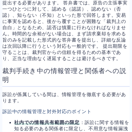
提出する必要があります。 答弁書では、原告の主張事実
一つひとつに対して、認める（認諾）、認めない（否
認）、知らない（不知）といった形で回答します。安易
に事実を認めると、後から覆すことが困難な「裁判上の
自白」となるため、認否は慎重に行わなければなりませ
ん。時間的な余裕がない場合は、まず請求棄却を求める
旨のみを記載した形式的な答弁書を提出し、詳細な反論
は次回以降に行うという対応も一般的です。 提出期限を
守ることは、裁判官からの信頼を得るための基本であ
り、正当な理由なく遅延することは避けるべきです。
裁判手続き中の情報管理と関係者への説
明
訴訟が係属している間は、情報管理を徹底する必要があ
ります。
訴訟中の情報管理と対外対応のポイント
社内での情報共有範囲の限定
：訴訟に関する情報を
知る必要のある関係者に限定し、不用意な情報漏洩