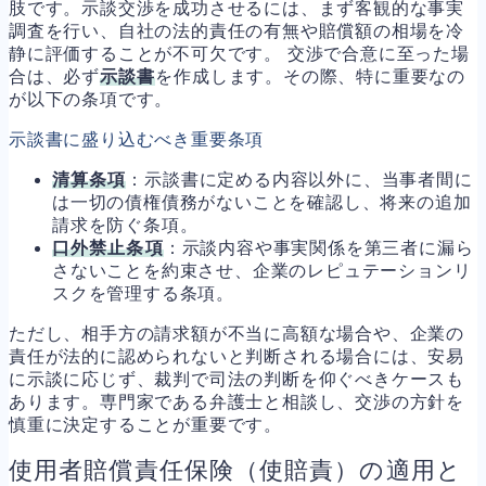
肢です。示談交渉を成功させるには、まず客観的な事実
調査を行い、自社の法的責任の有無や賠償額の相場を冷
静に評価することが不可欠です。 交渉で合意に至った場
合は、必ず
示談書
を作成します。その際、特に重要なの
が以下の条項です。
示談書に盛り込むべき重要条項
清算条項
：示談書に定める内容以外に、当事者間に
は一切の債権債務がないことを確認し、将来の追加
請求を防ぐ条項。
口外禁止条項
：示談内容や事実関係を第三者に漏ら
さないことを約束させ、企業のレピュテーションリ
スクを管理する条項。
ただし、相手方の請求額が不当に高額な場合や、企業の
責任が法的に認められないと判断される場合には、安易
に示談に応じず、裁判で司法の判断を仰ぐべきケースも
あります。専門家である弁護士と相談し、交渉の方針を
慎重に決定することが重要です。
使用者賠償責任保険（使賠責）の適用と