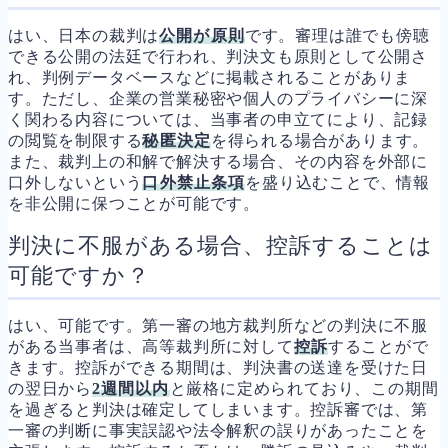
はい、日本の裁判は
公開が原則
です。審理は誰でも傍聴
できる公開の法廷で行われ、判決文も原則として公開さ
れ、判例データベースなどに掲載されることがありま
す。ただし、企業の営業秘密や個人のプライバシーに深
く関わる内容については、当事者の申立てにより、記録
の閲覧を制限する
秘匿決定
を得られる場合があります。
また、裁判上の和解で解決する場合、その内容を外部に
口外しないという
口外禁止条項
を盛り込むことで、情報
を非公開に保つことが可能です。
判決に不服がある場合、控訴することは
可能ですか？
はい、可能です。第一審の地方裁判所などの判決に不服
がある当事者は、高等裁判所に対して
控訴
することがで
きます。控訴ができる期間は、判決書の送達を受けた日
の翌日から
2週間以内
と厳格に定められており、この期間
を過ぎると判決は確定してしまいます。控訴審では、第
一審の判断に事実誤認や法令解釈の誤りがあったことを