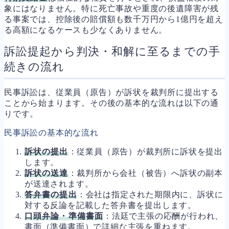
象にはなりません。特に死亡事故や重度の後遺障害が残
る事案では、控除後の賠償額も数千万円から1億円を超え
る高額になるケースも少なくありません。
訴訟提起から判決・和解に至るまでの手
続きの流れ
民事訴訟は、従業員（原告）が訴状を裁判所に提出する
ことから始まります。その後の基本的な流れは以下の通
りです。
民事訴訟の基本的な流れ
訴状の提出
：従業員（原告）が裁判所に訴状を提出
します。
訴状の送達
：裁判所から会社（被告）へ訴状の副本
が送達されます。
答弁書の提出
：会社は指定された期限内に、訴状に
対する反論を記載した答弁書を提出します。
口頭弁論・準備書面
：法廷で主張の応酬が行われ、
書面（準備書面）で詳細な主張を重ねます。