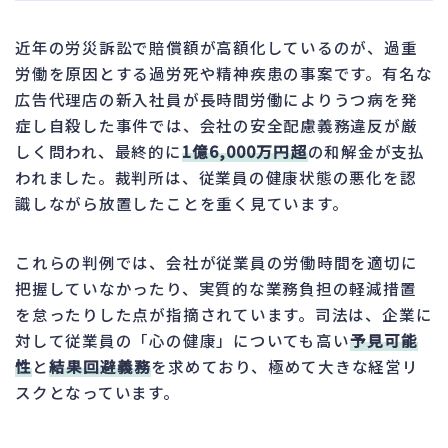
近年の労災訴訟で賠償額が高額化しているのが、過重
労働を原因とする過労死や精神疾患の事案です。有名な
広告代理店の新入社員が長時間労働によりうつ病を発
症し自殺した事件では、会社の安全配慮義務違反が厳
しく問われ、最終的に
1億6,000万円超
の和解金が支払
われました。裁判所は、従業員の健康状態の悪化を認
識しながら放置したことを重く見ています。
これらの判例では、会社が従業員の労働時間を適切に
把握していなかったり、実質的な業務負担の軽減措置
を怠ったりした点が指摘されています。司法は、企業に
対して従業員の「心の健康」についても高い
予見可能
性
と
結果回避義務
を求めており、極めて大きな経営リ
スクとなっています。