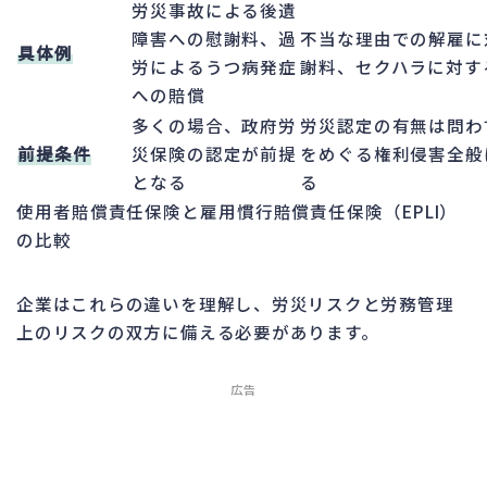
労災事故による後遺
障害への慰謝料、過
不当な理由での解雇に
具体例
労によるうつ病発症
謝料、セクハラに対す
への賠償
多くの場合、政府労
労災認定の有無は問わ
前提条件
災保険の認定が前提
をめぐる権利侵害全般
となる
る
使用者賠償責任保険と雇用慣行賠償責任保険（EPLI）
の比較
企業はこれらの違いを理解し、労災リスクと労務管理
上のリスクの双方に備える必要があります。
広告