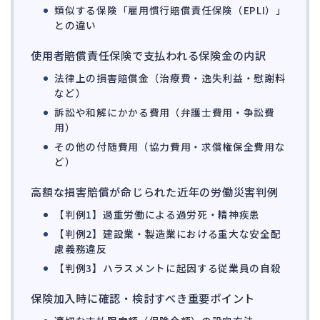
142
類似する保険「雇用慣行賠償責任保険（EPLI）」
法的整理
449
との違い
債権者対応
19
使用者賠償責任保険で支払われる保険金の内訳
換価・競売
54
法律上の損害賠償金（治療費・逸失利益・慰謝料
など）
訴訟や和解にかかる費用（弁護士費用・争訟費
用）
その他の付随費用（協力費用・求償権保全費用な
ど）
高額な損害賠償が命じられた近年の労働災害判例
【判例1】過重労働による過労死・精神疾患
【判例2】建設業・製造業における重大な安全配
慮義務違反
【判例3】ハラスメントに起因する従業員の自殺
保険加入時に確認・検討すべき重要ポイント