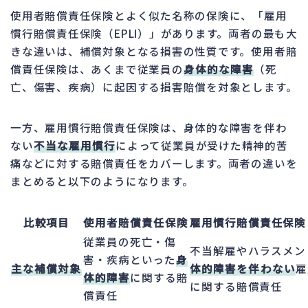
使用者賠償責任保険とよく似た名称の保険に、「雇用
慣行賠償責任保険（EPLI）」があります。両者の最も大
きな違いは、補償対象となる損害の性質です。使用者賠
償責任保険は、あくまで従業員の
身体的な障害
（死
亡、傷害、疾病）に起因する損害賠償を対象とします。
一方、雇用慣行賠償責任保険は、身体的な障害を伴わ
ない
不当な雇用慣行
によって従業員が受けた精神的苦
痛などに対する賠償責任をカバーします。両者の違いを
まとめると以下のようになります。
比較項目
使用者賠償責任保険
雇用慣行賠償責任保険（
従業員の死亡・傷
不当解雇やハラスメン
害・疾病といった
身
主な補償対象
体的障害を伴わない
雇
体的障害
に関する賠
に関する賠償責任
償責任