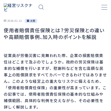
2026.01.12
法務
使用者賠償責任保険とは？労災保険との違い
財務
657
や高額賠償事例、加入時のポイントを解説
資金繰り
192
融資
276
従業員が労働災害に見舞われた際、企業の損害賠償責
資産売却
189
任はどこまで及ぶのでしょうか。政府の労災保険は基
法務
1,090
本的な補償を行いますが、慰謝料などを含む高額な民
事上の賠償請求をすべてカバーできるわけではありませ
差押・強制執行
225
ん。このような経営上の重大なリスクに備えるため、
法令違反・行政処分
312
「使用者賠償責任保険」の重要性が高まっています。こ
訴訟・不正
281
の記事では、使用者賠償責任保険の基本的な仕組みや
損害賠償・知的財産
272
補償範囲、具体的な判例を交えながら、その必要性を
詳しく解説します。
経営
157