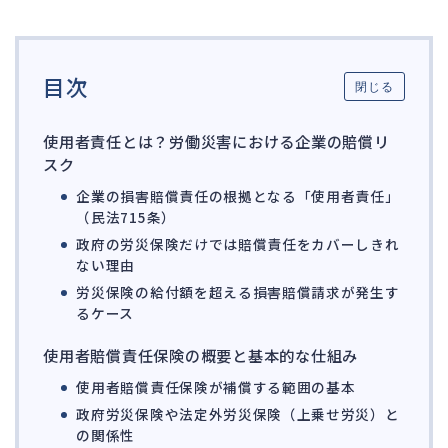
ガバナンス
90
再建準備
67
目次
閉じる
人事労務
557
人件費
20
使用者責任とは？労働災害における企業の賠償リ
スク
労働問題
266
企業の損害賠償責任の根拠となる「使用者責任」
労災・ハラスメント
144
（民法715条）
解雇・退職
127
政府の労災保険だけでは賠償責任をカバーしきれ
ない理由
事業運営
374
労災保険の給付額を超える損害賠償請求が発生す
品質・リコール
49
るケース
情報漏洩・サイバー
256
使用者賠償責任保険の概要と基本的な仕組み
事業再編
69
使用者賠償責任保険が補償する範囲の基本
手続
664
政府労災保険や法定外労災保険（上乗せ労災）と
の関係性
私的整理