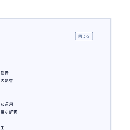
閉じる
正勧告
への影響
った運用
安易な解釈
発生