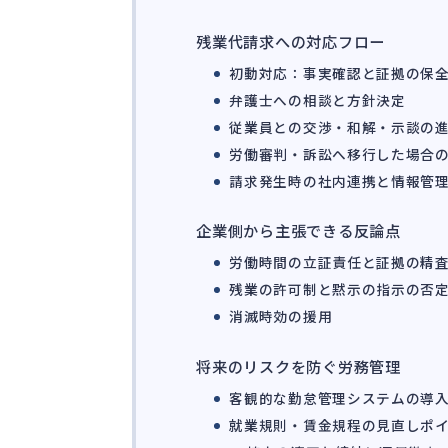
残業代請求への対応フロー
初動対応：事実確認と証拠の保
弁護士への相談と方針決定
従業員との交渉・和解・示談の
労働審判・訴訟へ移行した場合
請求発生時の社内連携と情報管
企業側から主張できる反論点
労働時間の立証責任と証拠の精
残業の許可制と黙示の指示の否
消滅時効の援用
将来のリスクを防ぐ労務管理
客観的な勤怠管理システムの導
就業規則・賃金規程の見直しポ