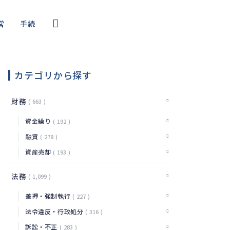
営
手続
コール
・サイバー
カテゴリから探す
編
財務
663
資金繰り
192
融資
278
資産売却
193
法務
1,099
差押・強制執行
227
法令違反・行政処分
316
訴訟・不正
283