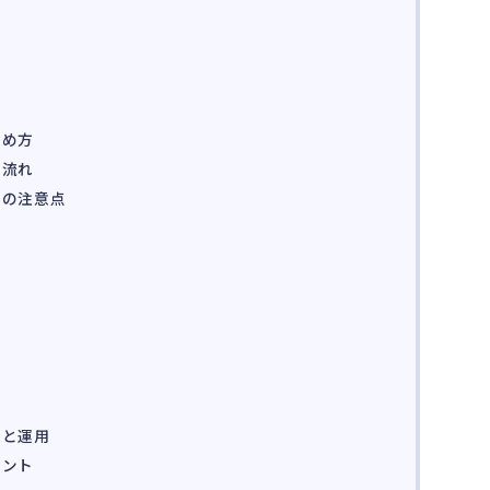
全
進め方
の流れ
理の注意点
査
定
入と運用
イント