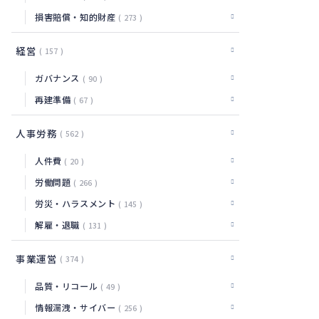
損害賠償・知的財産
273
経営
157
ガバナンス
90
再建準備
67
人事労務
562
人件費
20
労働問題
266
労災・ハラスメント
145
解雇・退職
131
事業運営
374
品質・リコール
49
情報漏洩・サイバー
256