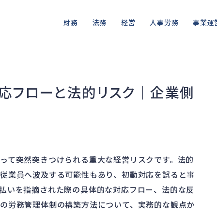
財務
法務
経営
人事労務
事業運
資金繰り
差押・強制執行
ガバナンス
人件費
私的整理
品質・リ
融資
法令違反・行政処分
再建準備
労働問題
法的整理
情報漏洩
応フローと法的リスク｜企業側
資産売却
訴訟・不正
労災・ハラスメント
債権者対応
事業再
損害賠償・知的財産
解雇・退職
換価・競売
って突然突きつけられる重大な経営リスクです。法的
従業員へ波及する可能性もあり、初動対応を誤ると事
払いを指摘された際の具体的な対応フロー、法的な反
の労務管理体制の構築方法について、実務的な観点か