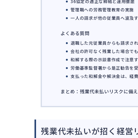
36協定の適正な締結と運用徹底
管理職への労務管理教育の実施
一人の請求が他の従業員へ波及
よくある質問
退職した元従業員からも請求さ
会社の許可なく残業した場合で
和解する際の示談書作成で注意
労働基準監督署から是正勧告を
支払った和解金や解決金は、経
まとめ：残業代未払いリスクに備
残業代未払いが招く経営