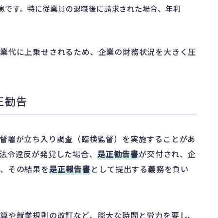
利息です。特に従業員の退職後に請求された場合、年利
残業代に上乗せされるため、企業の財務状況を大きく圧
正勧告
督署が立ち入り調査（臨検監督）を実施することがあ
法令違反が発覚した場合、
是正勧告書
が交付され、企
し、その結果を
是正報告書
として提出する義務を負い
算や就業規則の改訂など、膨大な時間と労力を要し、