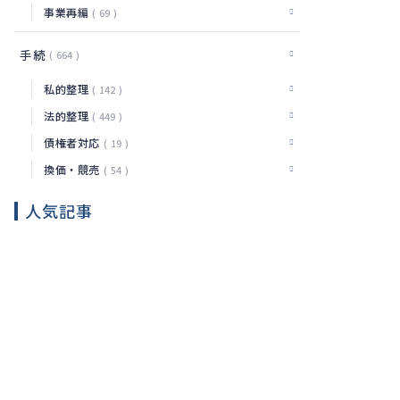
事業再編
69
手続
664
私的整理
142
法的整理
449
債権者対応
19
換価・競売
54
人気記事
口座を
差し押
さえら
れたら
法
2026.08.08
何を確
務
認しど
う動く