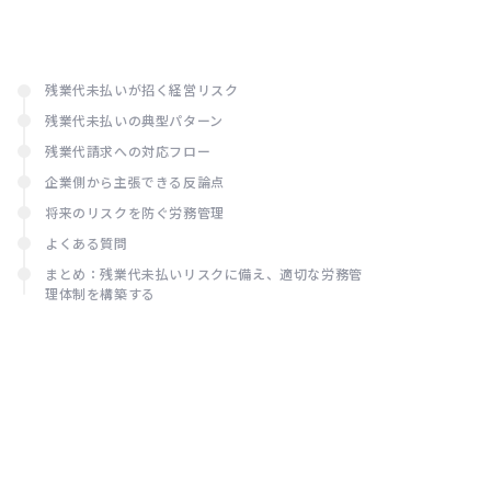
務
見方と
実務対
応
残業代未払いが招く経営リスク
残業代未払いの典型パターン
残業代請求への対応フロー
企業側から主張できる反論点
将来のリスクを防ぐ労務管理
よくある質問
まとめ：残業代未払いリスクに備え、適切な労務管
理体制を構築する