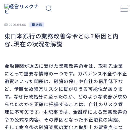
2026.04.06
法務
東日本銀行の業務改善命令とは？原因と内
財務
663
容、現在の状況を解説
資金繰り
192
融資
278
金融機関が過去に受けた業務改善命令は、取引先企業
資産売却
193
にとって重要な情報の一つです。ガバナンス不全や不正
法務
1,099
融資といった問題は、融資の停止や自社の信用低下な
ど、予期せぬ経営リスクに繋がりうる可能性がありま
差押・強制執行
227
す。なぜ行政処分に至ったのか、どのような改善が求め
法令違反・行政処分
316
られたのかを正確に把握することは、自社のリスク管
訴訟・不正
283
理に不可欠です。本記事では、金融庁による業務改善命
損害賠償・知的財産
273
令の公式な内容、その原因となった不正融資の実態、
そして命令後の融資姿勢の変化と取引上の留意点につ
経営
157