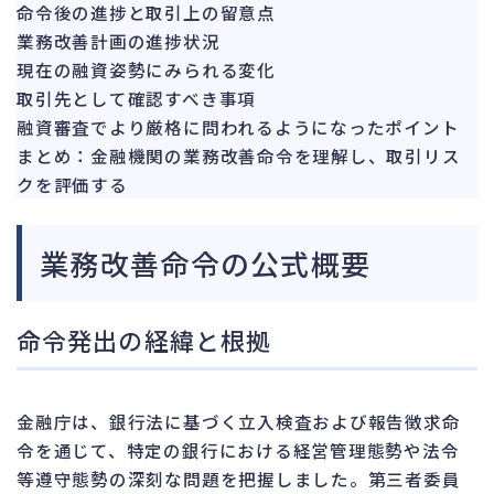
142
命令後の進捗と取引上の留意点
法的整理
449
業務改善計画の進捗状況
債権者対応
現在の融資姿勢にみられる変化
19
取引先として確認すべき事項
換価・競売
54
融資審査でより厳格に問われるようになったポイント
まとめ：金融機関の業務改善命令を理解し、取引リス
クを評価する
業務改善命令の公式概要
命令発出の経緯と根拠
金融庁は、銀行法に基づく立入検査および報告徴求命
令を通じて、特定の銀行における経営管理態勢や法令
等遵守態勢の深刻な問題を把握しました。第三者委員