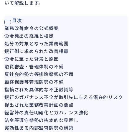
いて解説します。
ガバナンス
90
再建準備
67
目次
業務改善命令の公式概要
人事労務
562
命令発出の経緯と根拠
人件費
20
処分の対象となった業務範囲
労働問題
266
銀行側に求められた改善措置
労災・ハラスメント
命令に至った背景と原因
145
融資審査・管理体制の不備
解雇・退職
131
反社会的勢力等排除態勢の不備
事業運営
374
顧客保護等管理態勢の不備
指摘された具体的な不正融資等
品質・リコール
49
銀行のガバナンス不全が取引先に与える潜在的リスク
情報漏洩・サイバー
256
提出された業務改善計画の要点
事業再編
69
経営陣の責任明確化とガバナンス強化
法令等遵守態勢の抜本的な見直し
手続
664
実効性ある内部監査態勢の構築
私的整理