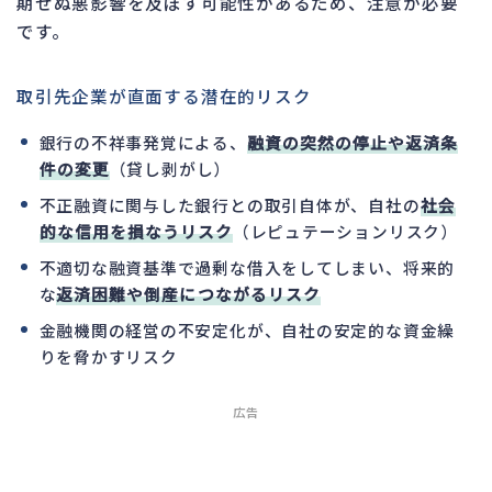
期せぬ悪影響を及ぼす可能性があるため、注意が必要
です。
取引先企業が直面する潜在的リスク
銀行の不祥事発覚による、
融資の突然の停止や返済条
件の変更
（貸し剥がし）
不正融資に関与した銀行との取引自体が、自社の
社会
的な信用を損なうリスク
（レピュテーションリスク）
不適切な融資基準で過剰な借入をしてしまい、将来的
な
返済困難や倒産につながるリスク
金融機関の経営の不安定化が、自社の安定的な資金繰
りを脅かすリスク
広告