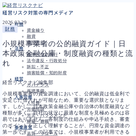
経営リスク対策の専門メディア
2026.03.29
財務
財務
資金繰り
融資
小規模事業者の公的融資ガイド｜日
資産売却
法務
本政策金融公庫・制度融資の種類と流
差押・強制執行
法令違反・行政処分
れ
訴訟・不正
損害賠償・知的財産
経営
経営リスクナビ編集部
ガバナンス
再建準備
小規模事業者の資金調達において、公的融資は低金利で
人事労務
安定した借入れが可能なため、重要な選択肢となりま
人件費
す。しかし、日本政策金融公庫や自治体の制度融資など
労働問題
種類が多く、自社の状況に最適な制度を見極めるのは容
労災・ハラスメント
易ではありません。各制度の仕組みや申込手続き、審査
解雇・退職
のポイントを正しく理解することが、円滑な資金調達の
事業運営
第一歩です。この記事では、小規模事業者が利用できる
品質・リコール