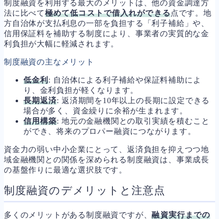
制度融資を利用する最大のメリットは、他の資金調達方
法に比べて
極めて低コストで借入れができる
点です。地
方自治体が支払利息の一部を負担する「利子補給」や、
信用保証料を補助する制度により、事業者の実質的な金
利負担が大幅に軽減されます。
制度融資の主なメリット
低金利
: 自治体による利子補給や保証料補助によ
り、金利負担が軽くなります。
長期返済
: 返済期間を10年以上の長期に設定できる
場合が多く、資金繰りに余裕が生まれます。
信用構築
: 地元の金融機関との取引実績を積むこと
ができ、将来のプロパー融資につながります。
資金力の弱い中小企業にとって、返済負担を抑えつつ地
域金融機関との関係を深められる制度融資は、事業成長
の基盤作りに最適な選択肢です。
制度融資のデメリットと注意点
多くのメリットがある制度融資ですが、
融資実行までの