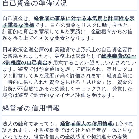
自己資金の準備状況
自己資金は、
経営者の事業に対する本気度と計画性を示
す重要な指標
です。自らの資金をリスクに晒す覚悟と、
計画的に資金を蓄積してきた実績は、金融機関からの信
頼を得る上で不可欠な要素となります。
日本政策金融公庫の創業融資では形式上の自己資金要件
は撤廃されましたが、実務上は依然として
総事業費の2〜
3割程度の自己資金
を用意することが望ましいとされてい
ます。審査では預金通帳を遡って確認され、毎月コツコ
ツと貯蓄してきた履歴が高く評価されます。融資直前に
一時的に借り入れた資金を見せる「見せ金」は、資金の
出所が不自然であるため厳しくチェックされ、発覚した
場合は審査で致命的なマイナス評価を受けます。
経営者の信用情報
法人の融資であっても、
経営者個人の信用情報
は必ず確
認されます。小規模事業では会社と経営者が一体と見な
されるため、経営者個人の金銭感覚や契約遵守の姿勢