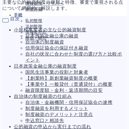
主要な公的融資制度の種類と特徴、審査で重視される点
情報漏洩・サイバー
について網羅的に解説します。
事業再編
手続
目次
私的整理
法的整理
小規模事業者の主な公的融資制度
債権者対応
日本政策金融公庫の融資
換価・競売
自治体の制度融資
信用保証協会の保証付き融資
自社の状況に合わせた制度の選び方と比較ポ
イント
財務
661
日本政策金融公庫の融資制度
資金繰り
192
国民生活事業の役割と対象者
融資
276
【創業時】新創業融資制度の概要
資産売却
193
【事業中】一般貸付（普通貸付）の概要
法務
1,093
融資限度額・金利・返済期間の目安
差押・強制執行
225
自治体の制度融資の仕組み
法令違反・行政処分
312
自治体・金融機関・信用保証協会の連携
訴訟・不正
283
制度融資を利用するメリット
損害賠償・知的財産
273
制度融資のデメリットと注意点
経営
157
申込窓口と相談先
ガバナンス
90
公的融資の申込から実行までの流れ
再建準備
67