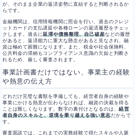
が、そのまま企業の返済姿勢に直結すると判断されるか
らです。
金融機関は、信用情報機関に照会を行い、過去のクレジ
ットカードの支払遅延や各種ローンの返済履歴をチェッ
クします。過去に
延滞や債務整理、自己破産
などの履歴
があると、返済能力に重大な懸念があると見なされ、融
資は極めて困難になります。また、税金や社会保険料、
公共料金の滞納もコンプライアンス意識の欠如と判断さ
れるため、厳しく審査されます。
事業計画書だけではない、事業主の経験
や熱意の伝え方
どれだけ完璧な書類を準備しても、経営者自身の経験や
事業にかける熱意が伝わらなければ、融資の決裁を得る
ことは難しくなります。数字の裏付けとなるのは、
経営
者自身のスキルと、逆境を乗り越える強い意志
だからで
す。
審査面談では、これまでの実務経験で得たスキルや人脈