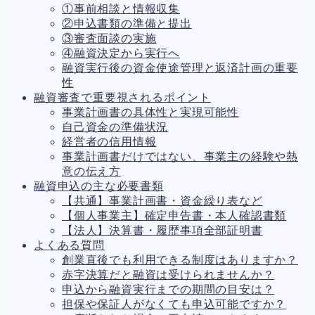
①事前相談と情報収集
人事労務
559
②申込書類の準備と提出
人件費
20
③審査面談の実施
労働問題
266
④融資決定から実行へ
労災・ハラスメント
145
融資実行後の資金使途管理と返済計画の重要
解雇・退職
128
性
事業運営
374
融資審査で重要視されるポイント
品質・リコール
49
事業計画書の具体性と実現可能性
情報漏洩・サイバー
256
自己資金の準備状況
事業再編
69
経営者の信用情報
手続
664
事業計画書だけではない、事業主の経験や熱
私的整理
142
意の伝え方
法的整理
449
融資申込の主な必要書類
債権者対応
19
【共通】事業計画書・資金繰り表など
換価・競売
54
【個人事業主】確定申告書・本人確認書類
【法人】決算書・履歴事項全部証明書
よくある質問
創業直後でも利用できる制度はありますか？
赤字決算だと融資は受けられませんか？
申込から融資実行までの期間の目安は？
担保や保証人がなくても申込可能ですか？