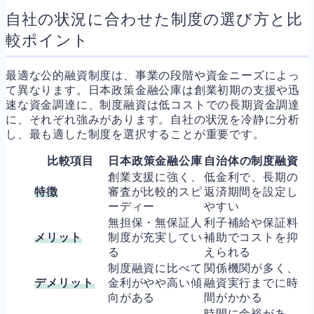
自社の状況に合わせた制度の選び方と比
較ポイント
最適な公的融資制度は、事業の段階や資金ニーズによっ
て異なります。日本政策金融公庫は創業初期の支援や迅
速な資金調達に、制度融資は低コストでの長期資金調達
に、それぞれ強みがあります。自社の状況を冷静に分析
し、最も適した制度を選択することが重要です。
比較項目
日本政策金融公庫
自治体の制度融資
創業支援に強く、
低金利で、長期の
特徴
審査が比較的スピ
返済期間を設定し
ーディー
やすい
無担保・無保証人
利子補給や保証料
メリット
制度が充実してい
補助でコストを抑
る
えられる
制度融資に比べて
関係機関が多く、
デメリット
金利がやや高い傾
融資実行までに時
向がある
間がかかる
時間に余裕があ