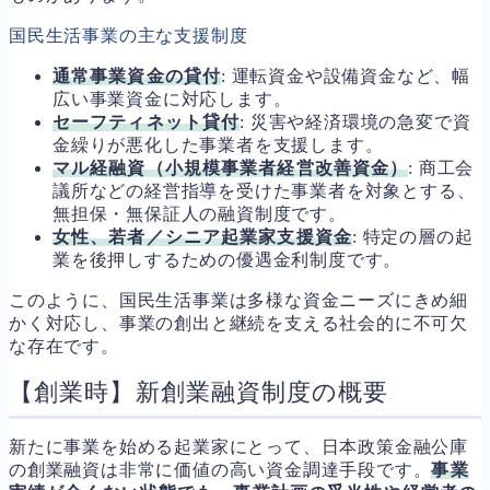
国民生活事業の主な支援制度
通常事業資金の貸付
: 運転資金や設備資金など、幅
広い事業資金に対応します。
セーフティネット貸付
: 災害や経済環境の急変で資
金繰りが悪化した事業者を支援します。
マル経融資（小規模事業者経営改善資金）
: 商工会
議所などの経営指導を受けた事業者を対象とする、
無担保・無保証人の融資制度です。
女性、若者／シニア起業家支援資金
: 特定の層の起
業を後押しするための優遇金利制度です。
このように、国民生活事業は多様な資金ニーズにきめ細
かく対応し、事業の創出と継続を支える社会的に不可欠
な存在です。
【創業時】新創業融資制度の概要
新たに事業を始める起業家にとって、日本政策金融公庫
の創業融資は非常に価値の高い資金調達手段です。
事業