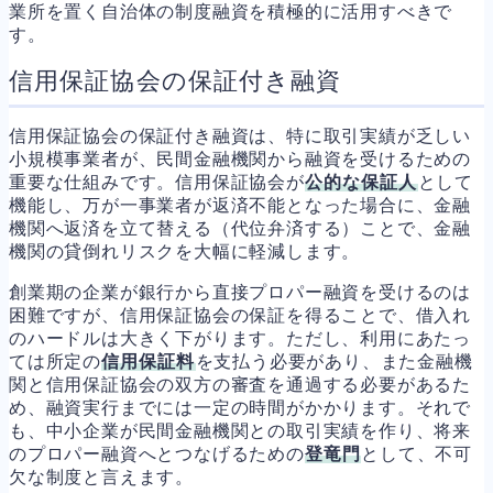
業所を置く自治体の制度融資を積極的に活用すべきで
す。
信用保証協会の保証付き融資
信用保証協会の保証付き融資は、特に取引実績が乏しい
小規模事業者が、民間金融機関から融資を受けるための
重要な仕組みです。信用保証協会が
公的な保証人
として
機能し、万が一事業者が返済不能となった場合に、金融
機関へ返済を立て替える（代位弁済する）ことで、金融
機関の貸倒れリスクを大幅に軽減します。
創業期の企業が銀行から直接プロパー融資を受けるのは
困難ですが、信用保証協会の保証を得ることで、借入れ
のハードルは大きく下がります。ただし、利用にあたっ
ては所定の
信用保証料
を支払う必要があり、また金融機
関と信用保証協会の双方の審査を通過する必要があるた
め、融資実行までには一定の時間がかかります。それで
も、中小企業が民間金融機関との取引実績を作り、将来
のプロパー融資へとつなげるための
登竜門
として、不可
欠な制度と言えます。