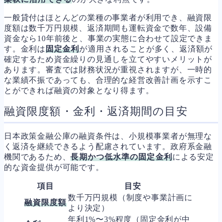
一般貸付はほとんどの業種の事業者が利用でき、融資限
度額は数千万円規模、返済期間も運転資金で数年、設備
資金なら10年前後と、事業の実態に合わせて設定できま
す。金利は
固定金利
が適用されることが多く、返済額が
確定するため資金繰りの見通しを立てやすいメリットが
あります。審査では財務状況が重視されますが、一時的
な業績不振であっても、合理的な経営改善計画を示すこ
とができれば融資の対象となり得ます。
融資限度額・金利・返済期間の目安
日本政策金融公庫の融資条件は、小規模事業者が無理な
く返済を継続できるよう配慮されています。政府系金融
機関であるため、
長期かつ低水準の固定金利
による安定
的な資金提供が可能です。
項目
目安
数千万円規模（制度や事業計画に
融資限度額
より決定）
年利1%〜3%程度（固定金利が中