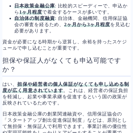
日本政策金融公庫
: 比較的スピーディーで、申込か
ら
1ヶ月程度
で着金するケースが多いです。
自治体の制度融資
: 自治体、金融機関、信用保証協
会の審査を経るため、
2ヶ月から3ヶ月程度
を見込む
必要があります。
資金が必要になる時期から逆算し、余裕を持ったスケジ
ュールで申し込むことが重要です。
担保や保証人がなくても申込可能です
か？
はい、
担保や経営者の個人保証がなくても申し込める制
度が広く用意されています
。これは、経営者の保証負担
を軽減し、起業や事業承継を促進するという国の政策が
反映されているためです。
日本政策金融公庫の創業関連融資や、信用保証協会の
「スタートアップ創出促進保証制度」などは、原則とし
て無担保・無保証人で利用できます。事業計画の優位性
や実現可能性をしっかりとアピールすることが重要で