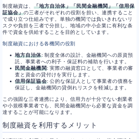
制度融資は、
「地方自治体」「民間金融機関」「信用保
証協会」
の三者がそれぞれの役割を担い、連携すること
で成り立つ仕組みです。単独の機関では負いきれないリ
スクや負担を三者で分担し、地域の中小企業に有利な条
件で資金を供給することを目的としています。
制度融資における各機関の役割
地方自治体
: 制度全体の設計、金融機関への原資預
託、事業者への利子・保証料の補助を行います。
民間金融機関
: 実際の融資窓口として、事業者の審
査と資金の貸付けを実行します。
信用保証協会
: 公的な保証人として事業者の債務を
保証し、金融機関の貸倒れリスクを軽減します。
この強固な三者連携により、信用力が十分でない創業者
や小規模事業者でも、民間金融機関から必要な資金を調
達することが可能になります。
制度融資を利用するメリット