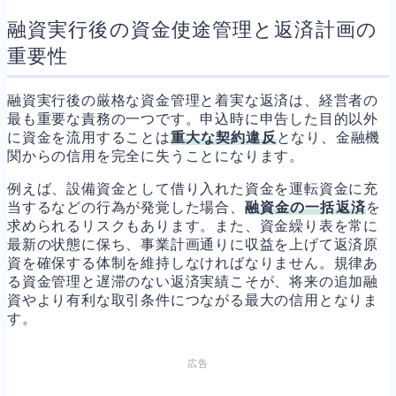
融資実行後の資金使途管理と返済計画の
重要性
融資実行後の厳格な資金管理と着実な返済は、経営者の
最も重要な責務の一つです。申込時に申告した目的以外
に資金を流用することは
重大な契約違反
となり、金融機
関からの信用を完全に失うことになります。
例えば、設備資金として借り入れた資金を運転資金に充
当するなどの行為が発覚した場合、
融資金の一括返済
を
求められるリスクもあります。また、資金繰り表を常に
最新の状態に保ち、事業計画通りに収益を上げて返済原
資を確保する体制を維持しなければなりません。規律あ
る資金管理と遅滞のない返済実績こそが、将来の追加融
資やより有利な取引条件につながる最大の信用となりま
す。
広告