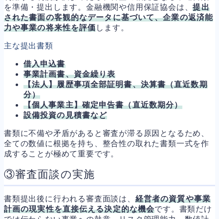
を準備・提出します。金融機関や信用保証協会は、
提出
された書面の客観的なデータに基づいて、企業の返済能
力や事業の将来性を評価
します。
主な提出書類
借入申込書
事業計画書、資金繰り表
【法人】履歴事項全部証明書、決算書（直近数期
分）
【個人事業主】確定申告書（直近数期分）
設備投資の見積書など
書類に不備や矛盾があると審査が滞る原因となるため、
全ての数値に根拠を持ち、整合性の取れた書類一式を作
成することが極めて重要です。
③審査面談の実施
書類提出後に行われる審査面談は、
経営者の資質や事業
計画の現実性を直接伝える決定的な機会
です。書類だけ