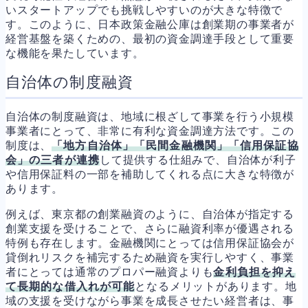
いスタートアップでも挑戦しやすいのが大きな特徴で
す。このように、日本政策金融公庫は創業期の事業者が
経営基盤を築くための、最初の資金調達手段として重要
な機能を果たしています。
自治体の制度融資
自治体の制度融資は、地域に根ざして事業を行う小規模
事業者にとって、非常に有利な資金調達方法です。この
制度は、
「地方自治体」「民間金融機関」「信用保証協
会」の三者が連携
して提供する仕組みで、自治体が利子
や信用保証料の一部を補助してくれる点に大きな特徴が
あります。
例えば、東京都の創業融資のように、自治体が指定する
創業支援を受けることで、さらに融資利率が優遇される
特例も存在します。金融機関にとっては信用保証協会が
貸倒れリスクを補完するため融資を実行しやすく、事業
者にとっては通常のプロパー融資よりも
金利負担を抑え
て長期的な借入れが可能
となるメリットがあります。地
域の支援を受けながら事業を成長させたい経営者は、事