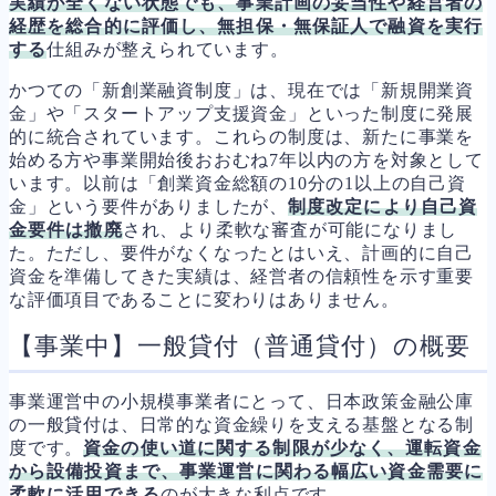
実績が全くない状態でも、事業計画の妥当性や経営者の
経歴を総合的に評価し、無担保・無保証人で融資を実行
する
仕組みが整えられています。
かつての「新創業融資制度」は、現在では「新規開業資
金」や「スタートアップ支援資金」といった制度に発展
的に統合されています。これらの制度は、新たに事業を
始める方や事業開始後おおむね7年以内の方を対象として
います。以前は「創業資金総額の10分の1以上の自己資
金」という要件がありましたが、
制度改定により自己資
金要件は撤廃
され、より柔軟な審査が可能になりまし
た。ただし、要件がなくなったとはいえ、計画的に自己
資金を準備してきた実績は、経営者の信頼性を示す重要
な評価項目であることに変わりはありません。
【事業中】一般貸付（普通貸付）の概要
事業運営中の小規模事業者にとって、日本政策金融公庫
の一般貸付は、日常的な資金繰りを支える基盤となる制
度です。
資金の使い道に関する制限が少なく、運転資金
から設備投資まで、事業運営に関わる幅広い資金需要に
柔軟に活用できる
のが大きな利点です。