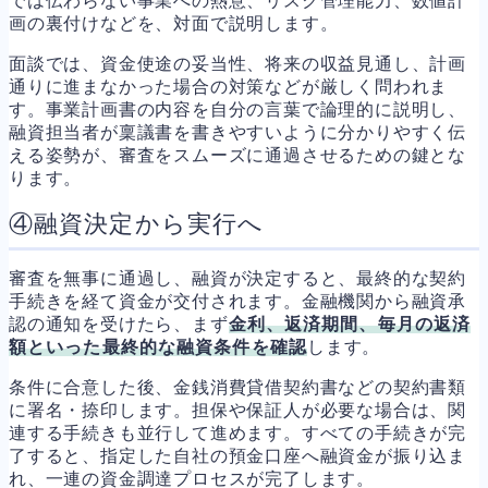
では伝わらない事業への熱意、リスク管理能力、数値計
画の裏付けなどを、対面で説明します。
面談では、資金使途の妥当性、将来の収益見通し、計画
通りに進まなかった場合の対策などが厳しく問われま
す。事業計画書の内容を自分の言葉で論理的に説明し、
融資担当者が稟議書を書きやすいように分かりやすく伝
える姿勢が、審査をスムーズに通過させるための鍵とな
ります。
④融資決定から実行へ
審査を無事に通過し、融資が決定すると、最終的な契約
手続きを経て資金が交付されます。金融機関から融資承
認の通知を受けたら、まず
金利、返済期間、毎月の返済
額といった最終的な融資条件を確認
します。
条件に合意した後、金銭消費貸借契約書などの契約書類
に署名・捺印します。担保や保証人が必要な場合は、関
連する手続きも並行して進めます。すべての手続きが完
了すると、指定した自社の預金口座へ融資金が振り込ま
れ、一連の資金調達プロセスが完了します。