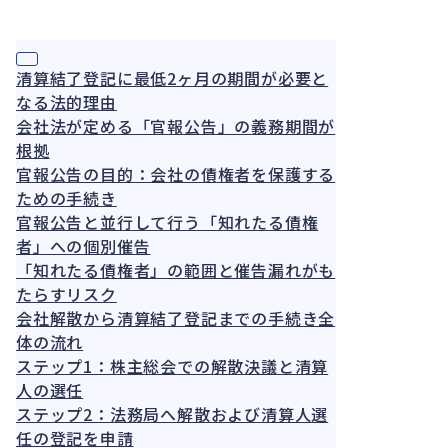
の判断
務
枠組み
と実務
清算結了登記に最低2ヶ月の期間が必要と
なる法的理由
会社法が定める「官報公告」の義務期間が
根拠
官報公告の目的：会社の債権者を保護する
ための手続き
官報公告と並行して行う「知れたる債権
者」への個別催告
「知れたる債権者」の範囲と催告漏れがも
たらすリスク
会社解散から清算結了登記までの手続き全
体の流れ
ステップ1：株主総会での解散決議と清算
人の選任
ステップ2：法務局へ解散および清算人選
任の登記を申請