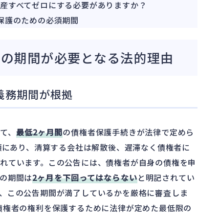
産すべてゼロにする必要がありますか？
保護のための必須期間
月の期間が必要となる法的理由
義務期間が根拠
て、
最低2ヶ月間
の債権者保護手続きが法律で定めら
1項にあり、清算する会社は解散後、遅滞なく債権者に
れています。この公告には、債権者が自身の債権を申
の期間は
2ヶ月を下回ってはならない
と明記されてい
、この公告期間が満了しているかを厳格に審査しま
債権者の権利を保護するために法律が定めた最低限の