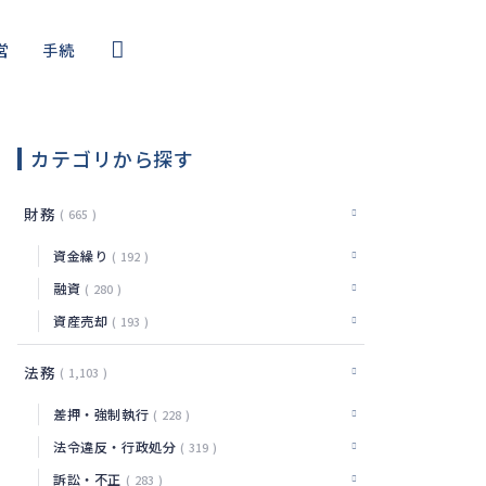
営
手続
コール
・サイバー
カテゴリから探す
編
財務
665
資金繰り
192
融資
280
資産売却
193
法務
1,103
差押・強制執行
228
法令違反・行政処分
319
訴訟・不正
283