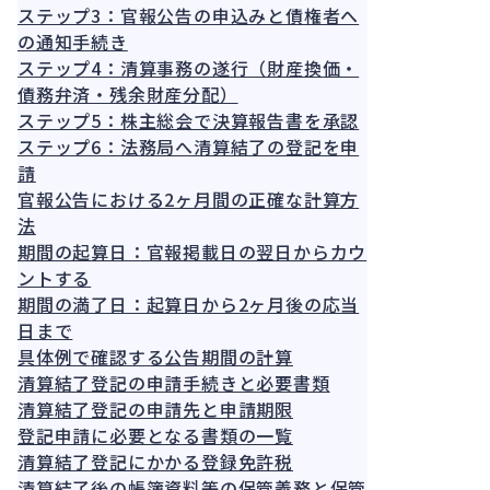
ステップ3：官報公告の申込みと債権者へ
の通知手続き
ステップ4：清算事務の遂行（財産換価・
債務弁済・残余財産分配）
ステップ5：株主総会で決算報告書を承認
ステップ6：法務局へ清算結了の登記を申
請
官報公告における2ヶ月間の正確な計算方
法
期間の起算日：官報掲載日の翌日からカウ
ントする
期間の満了日：起算日から2ヶ月後の応当
日まで
具体例で確認する公告期間の計算
清算結了登記の申請手続きと必要書類
清算結了登記の申請先と申請期限
登記申請に必要となる書類の一覧
清算結了登記にかかる登録免許税
清算結了後の帳簿資料等の保管義務と保管