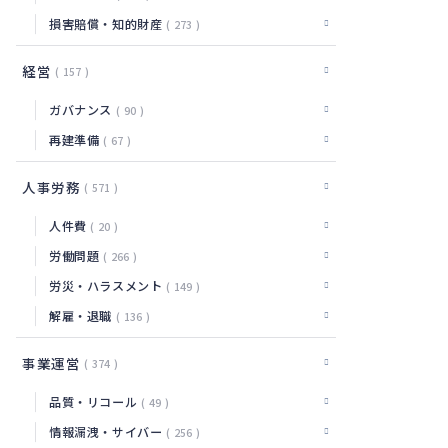
損害賠償・知的財産
273
経営
157
ガバナンス
90
再建準備
67
人事労務
571
人件費
20
労働問題
266
労災・ハラスメント
149
解雇・退職
136
事業運営
374
品質・リコール
49
情報漏洩・サイバー
256