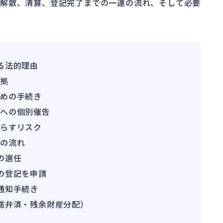
、解散、清算、登記完了までの一連の流れ、そして必要
る法的理由
根拠
めの手続き
」への個別催告
らすリスク
体の流れ
の選任
の登記を申請
通知手続き
務弁済・残余財産分配）