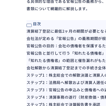
る具体的な理由である官報公告の義務から
書類について網羅的に解説します。
目次
清算結了登記に最低2ヶ月の期間が必要とな
会社法が定める「官報公告」の義務期間が
官報公告の目的：会社の債権者を保護するた
官報公告と並行して行う「知れたる債権者
「知れたる債権者」の範囲と催告漏れがもた
会社解散から清算結了登記までの手続き全
ステップ1：株主総会での解散決議と清算人
ステップ2：法務局へ解散および清算人選任
ステップ3：官報公告の申込みと債権者への
ステップ4：清算事務の遂行（財産換価・債
ステップ5：株主総会で決算報告書を承認