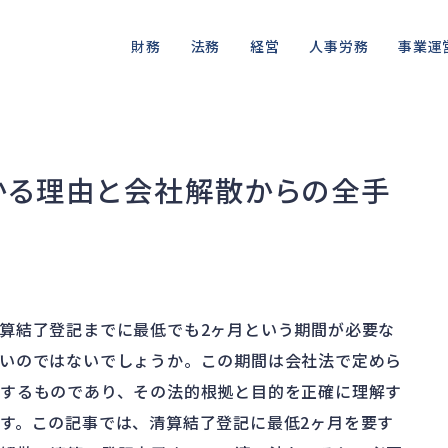
財務
法務
経営
人事労務
事業運
資金繰り
差押・強制執行
ガバナンス
人件費
私的整理
品質・リ
融資
法令違反・行政処分
再建準備
労働問題
法的整理
情報漏洩
かる理由と会社解散からの全手
資産売却
訴訟・不正
労災・ハラスメント
債権者対応
事業再
損害賠償・知的財産
解雇・退職
換価・競売
算結了登記までに最低でも2ヶ月という期間が必要な
いのではないでしょうか。この期間は会社法で定めら
するものであり、その法的根拠と目的を正確に理解す
す。この記事では、清算結了登記に最低2ヶ月を要す