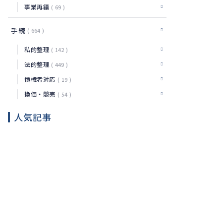
事業再編
69
手続
664
私的整理
142
法的整理
449
債権者対応
19
換価・競売
54
人気記事
ゆうち
ょ差し
押さえ
法
2026.08.09
の仕組
務
みと対
応策を
メルカ
実務で