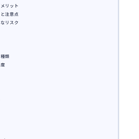
デメリット
点と注意点
きなリスク
の種類
制度
ト
類