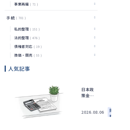
事業再編
71
手続
701
私的整理
151
法的整理
476
債権者対応
19
換価・競売
55
人気記事
日本政
策金融
公庫の
追加融
財
2026.08.06
資で確
務
認した
い審