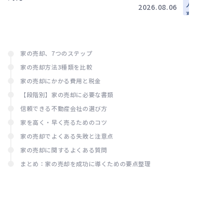
災と雇
建実務
人
2026.08.06
い止
事
め：法
労
務・実
務
務担当
者の判
家の売却、7つのステップ
断基準
家の売却方法3種類を比較
と対応
家の売却にかかる費用と税金
【段階別】家の売却に必要な書類
信頼できる不動産会社の選び方
家を高く・早く売るためのコツ
家の売却でよくある失敗と注意点
家の売却に関するよくある質問
まとめ：家の売却を成功に導くための要点整理