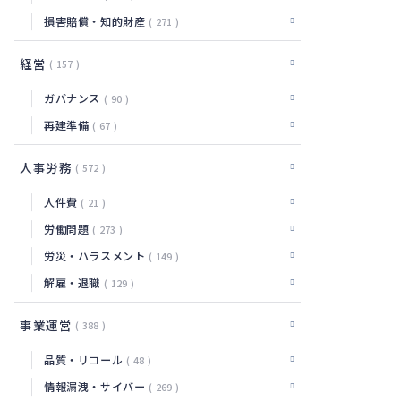
損害賠償・知的財産
271
経営
157
ガバナンス
90
再建準備
67
人事労務
572
人件費
21
労働問題
273
労災・ハラスメント
149
解雇・退職
129
事業運営
388
品質・リコール
48
情報漏洩・サイバー
269