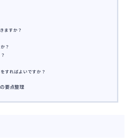
ス
きますか？
？
すか？
か？
何をすればよいですか？
めの要点整理
プ