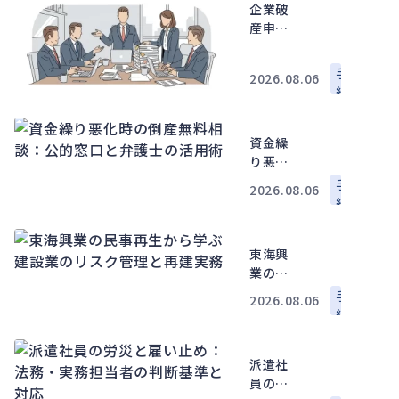
査・書
企業破
類・進
産申請
め方
の要
点：費
手
2026.08.06
用・流
続
れ・代
表者影
響を法
資金繰
務・財
り悪化
務視点
時の倒
手
2026.08.06
で解説
産無料
続
相談：
公的窓
東海興
口と弁
業の民
護士の
事再生
活用術
手
2026.08.06
から学
続
ぶ建設
業のリ
派遣社
スク管
員の労
理と再