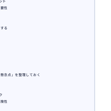
ント
重要性
認する
討
「懸念点」を整理しておく
ク
危険性
題