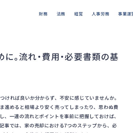
財務
法務
経営
人事労務
事業運
資金繰り
差押・強制執行
ガバナンス
人件費
私的整理
品質・リ
融資
法令違反・行政処分
再建準備
労働問題
法的整理
情報漏洩
めに。流れ・費用・必要書類の基
資産売却
訴訟・不正
労災・ハラスメント
債権者対応
事業再
損害賠償・知的財産
解雇・退職
換価・競売
つければ良いか分からず、不安に感じていませんか。
ま進めると相場より安く売ってしまったり、思わぬ費
し、一連の流れとポイントを事前に把握しておけば、
記事では、家の売却における7つのステップから、必