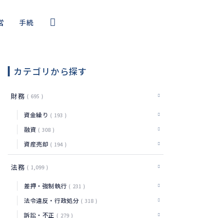
営
手続
コール
・サイバー
カテゴリから探す
編
財務
695
資金繰り
193
融資
308
資産売却
194
法務
1,099
差押・強制執行
231
法令違反・行政処分
318
訴訟・不正
279