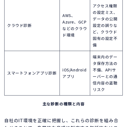
アクセス権限
の設定ミス、
AWS、
データの公開
Azure、GCP
クラウド診断
設定の誤りな
などのクラウ
ど、クラウド
ド環境
固有の設定不
備
端末内のデー
タ保存方法の
iOS/Android
不備、APIサ
スマートフォンアプリ診断
アプリ
ーバーとの通
信内容の盗聴
リスク
主な診断の種類と内容
自社のIT環境を正確に把握し、これらの診断を組み合