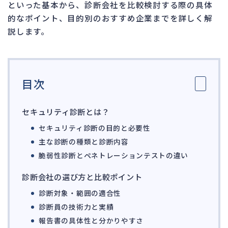
といった基本から、診断会社を比較検討する際の具体
ガバナンス
90
的なポイント、目的別のおすすめ企業までを詳しく解
再建準備
67
説します。
人事労務
557
人件費
20
目次
労働問題
266
労災・ハラスメント
144
セキュリティ診断とは？
解雇・退職
127
セキュリティ診断の目的と必要性
事業運営
374
主な診断の種類と診断内容
脆弱性診断とペネトレーションテストの違い
品質・リコール
48
情報漏洩・サイバー
257
診断会社の選び方と比較ポイント
事業再編
69
診断対象・範囲の適合性
診断員の技術力と実績
手続
668
報告書の具体性と分かりやすさ
私的整理