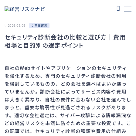
2026.07.08
事業運営
セキュリティ診断会社の比較と選び方｜費用
財務
668
相場と目的別の選定ポイント
資金繰り
191
融資
290
自社のWebサイトやアプリケーションのセキュリティ
資産売却
187
を強化するため、専門のセキュリティ診断会社の利用
法務
1,089
を検討しているものの、どの会社を選べばよいか迷っ
ていませんか。診断会社によってサービス内容や費用
差押・強制執行
226
は大きく異なり、自社の要件に合わない会社を選んでし
法令違反・行政処分
313
まうと、重要な脆弱性が見過ごされるリスクがありま
訴訟・不正
279
す。適切な会社選定は、サイバー攻撃による情報漏洩な
損害賠償・知的財産
271
どの経営リスクを未然に防ぐための重要な投資です。こ
の記事では、セキュリティ診断の種類や費用の仕組み
経営
157