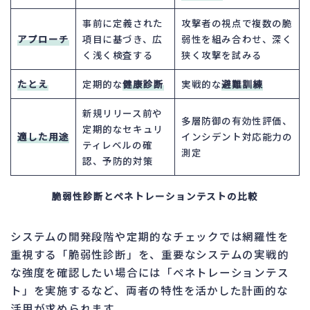
事前に定義された
攻撃者の視点で複数の脆
アプローチ
項目に基づき、広
弱性を組み合わせ、深く
く浅く検査する
狭く攻撃を試みる
たとえ
定期的な
健康診断
実戦的な
避難訓練
新規リリース前や
多層防御の有効性評価、
定期的なセキュリ
適した用途
インシデント対応能力の
ティレベルの確
測定
認、予防的対策
脆弱性診断とペネトレーションテストの比較
システムの開発段階や定期的なチェックでは網羅性を
重視する「脆弱性診断」を、重要なシステムの実戦的
な強度を確認したい場合には「ペネトレーションテス
ト」を実施するなど、両者の特性を活かした計画的な
活用が求められます。