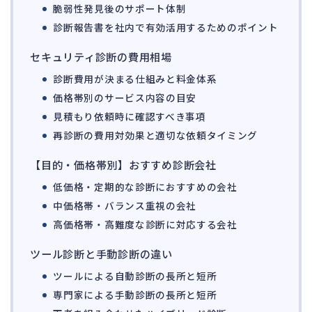
142
脆弱性発見後のサポート体制
法的整理
453
診断報告書を社内で有効活用するためのポイント
債権者対応
19
セキュリティ診断の費用相場
換価・競売
54
診断費用が決まる仕組みと料金体系
価格帯別のサービス内容の目安
見積もり依頼時に確認すべき事項
再診断の費用対効果と適切な依頼タイミング
【目的・価格帯別】おすすめ診断会社
低価格・定期的な診断におすすめの会社
中価格帯・バランス重視の会社
高価格帯・高難度な診断に対応する会社
ツール診断と手動診断の違い
ツールによる自動診断の長所と短所
専門家による手動診断の長所と短所