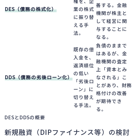
権を、企
善する。金融
DES（債務の株式化）
業の株式
機関が株主と
に振り替
して経営に関
える手
与することに
法。
なる。
負債のままで
既存の借
はあるが、金
入金を、
融機関の査定
返済順位
上「資本とみ
の低い
DDS（債務の劣後ローン化）
なされる」こ
「劣後ロ
とがあり、財務
ーン」に
格付けの改善
切り替え
が期待でき
る手法。
る。
DESとDDSの概要
新規融資（DIPファイナンス等）の検討