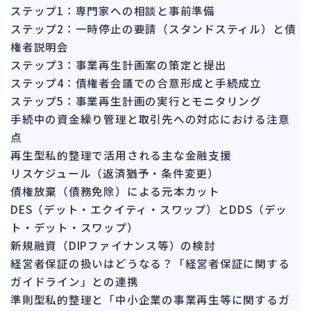
142
ステップ1：専門家への相談と事前準備
法的整理
449
ステップ2：一時停止の要請（スタンドスティル）と債
債権者対応
19
権者説明会
換価・競売
ステップ3：事業再生計画案の策定と提出
54
ステップ4：債権者会議での合意形成と手続成立
ステップ5：事業再生計画の実行とモニタリング
手続中の資金繰り管理と取引先への対応における注意
点
再生型私的整理で活用される主な金融支援
リスケジュール（返済猶予・条件変更）
債権放棄（債務免除）による元本カット
DES（デット・エクイティ・スワップ）とDDS（デッ
ト・デット・スワップ）
新規融資（DIPファイナンス等）の検討
経営者保証の扱いはどうなる？「経営者保証に関する
ガイドライン」との連携
準則型私的整理と「中小企業の事業再生等に関するガ