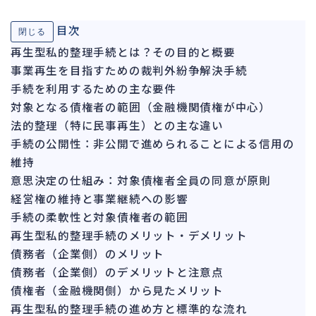
ガバナンス
90
目次
閉じる
再建準備
67
再生型私的整理手続とは？その目的と概要
事業再生を目指すための裁判外紛争解決手続
人事労務
562
手続を利用するための主な要件
人件費
20
対象となる債権者の範囲（金融機関債権が中心）
労働問題
266
法的整理（特に民事再生）との主な違い
労災・ハラスメント
145
手続の公開性：非公開で進められることによる信用の
解雇・退職
維持
131
意思決定の仕組み：対象債権者全員の同意が原則
事業運営
374
経営権の維持と事業継続への影響
手続の柔軟性と対象債権者の範囲
品質・リコール
49
再生型私的整理手続のメリット・デメリット
情報漏洩・サイバー
256
債務者（企業側）のメリット
事業再編
69
債務者（企業側）のデメリットと注意点
債権者（金融機関側）から見たメリット
手続
664
再生型私的整理手続の進め方と標準的な流れ
私的整理