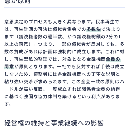
意思決定のプロセスも大きく異なります。民事再生で
は、再生計画の可決は債権者集会での
多数決
で決まり
ます（議決権者数の過半数、かつ議決権総額の2分の1
以上の同意）。つまり、一部の債権者が反対しても、多
数の賛成があれば計画は強制的に成立します。これに対
し、再生型私的整理では、対象となる金融機関
全員の
同意
が原則となります。一社でも反対すれば手続は成立
しないため、債務者には各金融機関への丁寧な説明と
粘り強い交渉が求められます。この全会一致の原則はハ
ードルが高い反面、一度成立すれば関係者全員の納得
に基づく強固な協力体制を築けるという利点がありま
す。
経営権の維持と事業継続への影響