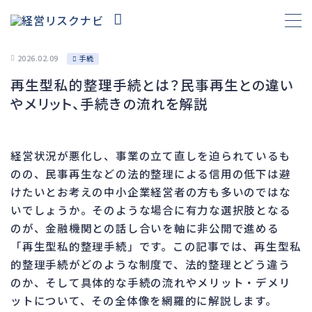
2026.02.09
手続
再生型私的整理手続とは？民事再生との違い
財務
663
やメリット、手続きの流れを解説
資金繰り
192
融資
278
経営状況が悪化し、事業の立て直しを迫られているも
資産売却
193
のの、民事再生などの法的整理による信用の低下は避
法務
1,099
けたいとお考えの中小企業経営者の方も多いのではな
いでしょうか。そのような場合に有力な選択肢となる
差押・強制執行
227
のが、金融機関との話し合いを軸に非公開で進める
法令違反・行政処分
316
「再生型私的整理手続」です。この記事では、再生型私
訴訟・不正
283
的整理手続がどのような制度で、法的整理とどう違う
損害賠償・知的財産
273
のか、そして具体的な手続の流れやメリット・デメリ
ットについて、その全体像を網羅的に解説します。
経営
157