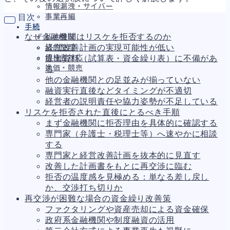
情報漏洩・サイバー
事業再編
目次
手続
なぜ金融機関はリスケを拒否するのか
私的整理
経営改善計画の実現可能性が低い
法的整理
債権者対応
提出資料（試算表・資金繰り表）に不備があ
換価・競売
る
他の金融機関との足並みが揃っていない
融資実行直後などタイミングが不適切
経営者の説明責任や協力姿勢が不足している
財務
666
リスケを拒否された直後にとるべき手順
資金繰り
192
まず金融機関に拒否理由を具体的に確認する
融資
280
専門家（弁護士・税理士等）へ速やかに相談
資産売却
194
する
法務
1,109
専門家と経営改善計画を抜本的に見直す
差押・強制執行
232
改善した計画書をもとに再交渉に臨む
法令違反・行政処分
321
拒否の温度感を見極める：単なる差し戻し
訴訟・不正
283
か、交渉打ち切りか
損害賠償・知的財産
273
再交渉が困難な場合の資金繰り改善策
経営
157
ファクタリングや資産売却による資金確保
ガバナンス
90
政府系金融機関や制度融資の活用
再建準備
67