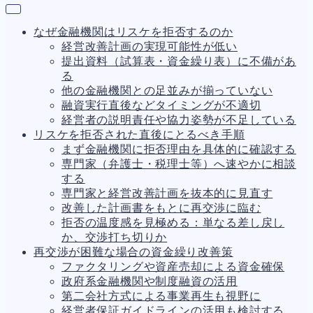
なぜ金融機関はリスケを拒否するのか
経営改善計画の実現可能性が低い
提出資料（試算表・資金繰り表）に不備があ
る
他の金融機関との足並みが揃っていない
融資実行直後などタイミングが不適切
経営者の説明責任や協力姿勢が不足している
リスケを拒否された直後にとるべき手順
まず金融機関に拒否理由を具体的に確認する
専門家（弁護士・税理士等）へ速やかに相談
する
専門家と経営改善計画を抜本的に見直す
改善した計画書をもとに再交渉に臨む
拒否の温度感を見極める：単なる差し戻し
か、交渉打ち切りか
再交渉が困難な場合の資金繰り改善策
ファクタリングや資産売却による資金確保
政府系金融機関や制度融資の活用
第二会社方式による事業再生も視野に
経営者保証ガイドラインの活用も検討する