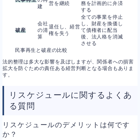
営を継続
務を計画的に弁済
建
する
全ての事業を停止
会社
し、財産を換価し
退任し、経営
破産
の清
て債権者に配当
権を失う
算
後、法人格を消滅
させる
民事再生と破産の比較
法的整理は多大な影響を及ぼしますが、関係者への損害
拡大を防ぐための責任ある経営判断となる場合もありま
す。
リスケジュールに関するよくあ
る質問
リスケジュールのデメリットは何です
か？