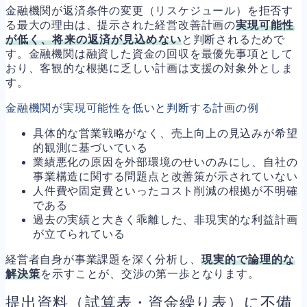
金融機関が返済条件の変更（リスケジュール）を拒否す
る最大の理由は、提示された経営改善計画の
実現可能性
が低く、将来の返済が見込めない
と判断されるためで
す。金融機関は融資した資金の回収を最優先事項として
おり、客観的な根拠に乏しい計画は支援の対象外としま
す。
金融機関が実現可能性を低いと判断する計画の例
具体的な営業戦略がなく、売上向上の見込みが希望
的観測に基づいている
業績悪化の原因を外部環境のせいのみにし、自社の
事業構造に関する問題点と改善策が示されていない
人件費や固定費といったコスト削減の根拠が不明確
である
過去の実績と大きく乖離した、非現実的な利益計画
が立てられている
経営者自身が事業課題を深く分析し、
現実的で論理的な
解決策
を示すことが、交渉の第一歩となります。
提出資料（試算表・資金繰り表）に不備