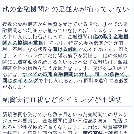
他の金融機関との足並みが揃っていない
複数の金融機関から融資を受けている場合、すべての金
融機関との足並みが揃っていなければ、リスケジュール
の申し入れは拒否されます。金融機関は
他の取引金融機
関との協調を重視
しており、特定の金融機関だけが有
利・不利になる状況を
避ける傾向
があるためです。例え
ば、メインバンクにだけ返済猶予を要請し、他の金融機
関には通常返済を続けるといった不公平な対応は、金融
機関全体の信頼を失う原因となります。交渉を成功させ
るには、
すべての取引金融機関に対し、同一の条件で、
同じタイミング
で申し入れるという原則を遵守する必要
があります。
融資実行直後などタイミングが不適切
新規融資を受けてから数ヶ月といった短期間でのリスケ
ジュール要請は、金融機関に強い不信感を与え、拒否さ
れる可能性が極めて高くなります。これは、融資審査時
に提示した事業計画や資金計画が、
実行直後に破綻した