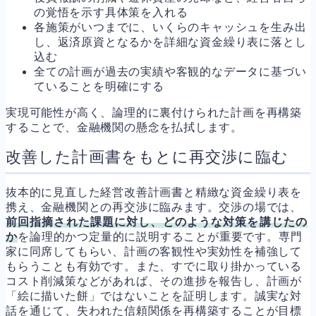
の覚悟を示す具体策を入れる
各施策がいつまでに、いくらのキャッシュを生み出
し、返済原資となるかを詳細な資金繰り表に落とし
込む
全ての計画が過去の実績や客観的なデータに基づい
ていることを明確にする
実現可能性が高く、論理的に裏付けられた計画を再構築
することで、金融機関の懸念を払拭します。
改善した計画書をもとに再交渉に臨む
抜本的に見直した経営改善計画書と精緻な資金繰り表を
携え、金融機関との再交渉に臨みます。交渉の場では、
前回指摘された課題に対し、どのような対策を講じたの
か
を論理的かつ定量的に説明することが重要です。専門
家に同席してもらい、計画の客観性や実効性を補強して
もらうことも有効です。また、すでに取り掛かっている
コスト削減策などがあれば、その進捗を報告し、計画が
「絵に描いた餅」ではないことを証明します。誠実な対
話を通じて、失われた信頼関係を再構築することが目標