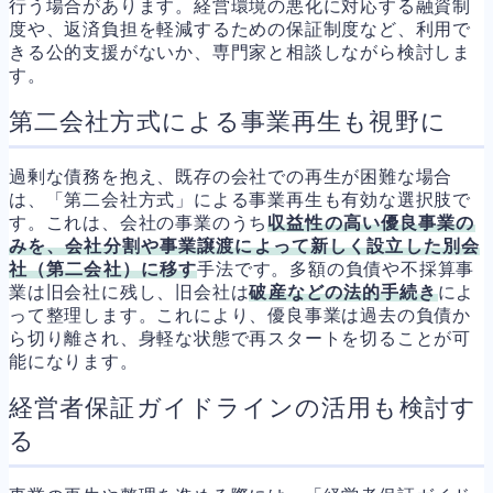
行う場合があります。経営環境の悪化に対応する融資制
度や、返済負担を軽減するための保証制度など、利用で
きる公的支援がないか、専門家と相談しながら検討しま
す。
第二会社方式による事業再生も視野に
過剰な債務を抱え、既存の会社での再生が困難な場合
は、「第二会社方式」による事業再生も有効な選択肢で
す。これは、会社の事業のうち
収益性の高い優良事業の
みを、会社分割や事業譲渡によって新しく設立した別会
社（第二会社）に移す
手法です。多額の負債や不採算事
業は旧会社に残し、旧会社は
破産などの法的手続き
によ
って整理します。これにより、優良事業は過去の負債か
ら切り離され、身軽な状態で再スタートを切ることが可
能になります。
経営者保証ガイドラインの活用も検討す
る