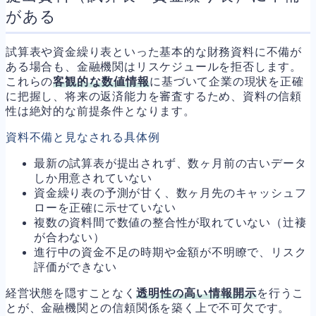
がある
試算表や資金繰り表といった基本的な財務資料に不備が
ある場合も、金融機関はリスケジュールを拒否します。
これらの
客観的な数値情報
に基づいて企業の現状を正確
に把握し、将来の返済能力を審査するため、資料の信頼
性は絶対的な前提条件となります。
資料不備と見なされる具体例
最新の試算表が提出されず、数ヶ月前の古いデータ
しか用意されていない
資金繰り表の予測が甘く、数ヶ月先のキャッシュフ
ローを正確に示せていない
複数の資料間で数値の整合性が取れていない（辻褄
が合わない）
進行中の資金不足の時期や金額が不明瞭で、リスク
評価ができない
経営状態を隠すことなく
透明性の高い情報開示
を行うこ
とが、金融機関との信頼関係を築く上で不可欠です。