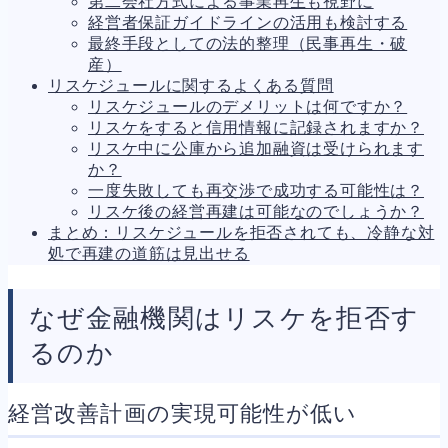
第二会社方式による事業再生も視野に
人事労務
575
経営者保証ガイドラインの活用も検討する
人件費
20
最終手段としての法的整理（民事再生・破
労働問題
266
産）
労災・ハラスメント
151
リスケジュールに関するよくある質問
解雇・退職
138
リスケジュールのデメリットは何ですか？
事業運営
375
リスケをすると信用情報に記録されますか？
品質・リコール
49
リスケ中に公庫から追加融資は受けられます
情報漏洩・サイバー
257
か？
事業再編
69
一度失敗しても再交渉で成功する可能性は？
手続
664
リスケ後の経営再建は可能なのでしょうか？
私的整理
142
まとめ：リスケジュールを拒否されても、冷静な対
法的整理
449
処で再建の道筋は見出せる
債権者対応
19
換価・競売
54
なぜ金融機関はリスケを拒否す
るのか
経営改善計画の実現可能性が低い