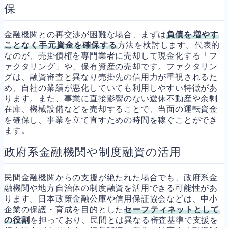
保
金融機関との再交渉が困難な場合、まずは
負債を増やす
ことなく手元資金を確保する
方法を検討します。代表的
なのが、売掛債権を専門業者に売却して現金化する「フ
ァクタリング」や、保有資産の売却です。ファクタリン
グは、融資審査と異なり売掛先の信用力が重視されるた
め、自社の業績が悪化していても利用しやすい特徴があ
ります。また、事業に直接影響のない遊休不動産や余剰
在庫、機械設備などを売却することで、当面の運転資金
を確保し、事業を立て直すための時間を稼ぐことができ
ます。
政府系金融機関や制度融資の活用
民間金融機関からの支援が絶たれた場合でも、政府系金
融機関や地方自治体の制度融資を活用できる可能性があ
ります。日本政策金融公庫や信用保証協会などは、中小
企業の保護・育成を目的とした
セーフティネットとして
の役割
を担っており、民間とは異なる審査基準で支援を