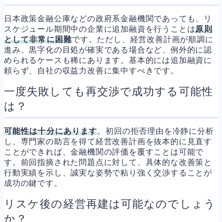
日本政策金融公庫などの政府系金融機関であっても、リ
スケジュール期間中の企業に追加融資を行うことは
原則
として非常に困難
です。ただし、経営改善計画が順調に
進み、黒字化の目処が確実である場合など、例外的に認
められるケースも稀にあります。基本的には追加融資に
頼らず、自社の収益力改善に集中すべきです。
一度失敗しても再交渉で成功する可能性
は？
可能性は十分にあります
。初回の拒否理由を冷静に分析
し、専門家の助言を得て経営改善計画を抜本的に見直す
ことができれば、金融機関の評価を覆すことは可能で
す。前回指摘された問題点に対して、具体的な改善策と
行動実績を示し、誠実な姿勢で粘り強く交渉することが
成功の鍵です。
リスケ後の経営再建は可能なのでしょう
か？