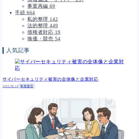
事業再編
69
手続
664
私的整理
142
法的整理
449
債権者対応
19
換価・競売
54
人気記事
サイバーセキュリティ被害の全体像と企業対応
2026.08.10
事業運営