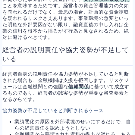
ことを意味するためです。経営者の資金管理能力の欠如
を問われるだけでなく、最悪の場合、計画的な資金詐取
を疑われるリスクさえあります。事業環境の急変といっ
た明確な外部要因がない限り、融資直後の申し入れは企
業の信用を根本から揺るがす行為と見なされるため、絶
対に避けるべきです。
経営者の説明責任や協力姿勢が不足して
いる
経営者自身の説明責任や協力姿勢が不足していると判断
された場合も、金融機関は支援を拒否します。リスケジ
ュールは金融機関との強固な
信頼関係
に基づいて成立す
るものであり、経営者の誠実な姿勢が重要な審査要素と
なるからです。
協力姿勢が不足していると判断されるケース
業績悪化の原因を外部環境のせいにするだけで、自
らの経営責任を認めようとしない
金融機関から要請された資料の提出が遅れる、ある