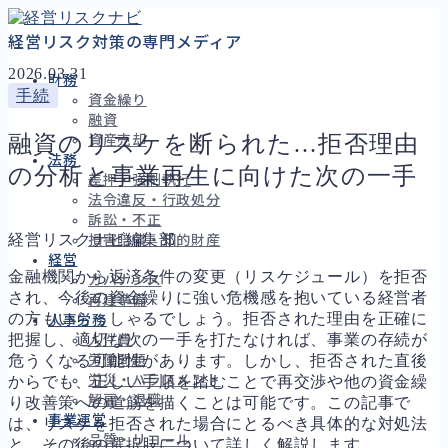
経営リスク対策の専門メディア
2026.03.31
財務
手続
資金繰り
融資
融資のリスケを断られた…拒否理由
資産売却
法務
の分析と事業再生に向けた次の一手
差押・強制執行
法令違反・行政処分
訴訟・不正
経営リスクナビ編集部
損害賠償・知的財産
経営
金融機関から返済条件の変更（リスケジュール）を拒否
ガバナンス
され、今後の資金繰りに強い危機感を抱いている経営者
再建準備
の方もいらっしゃるでしょう。拒否された理由を正確に
人事労務
把握し、適切な次の一手を打たなければ、事業の存続が
人件費
危うくなる可能性があります。しかし、拒否された直後
労働問題
労災・ハラスメント
からでも、正しい手順を踏むことで再交渉や他の資金繰
解雇・退職
り改善策への道筋を描くことは可能です。この記事で
事業運営
は、リスケを拒否された場合にとるべき具体的な対処法
品質・リコール
と、その後の選択肢について詳しく解説します。