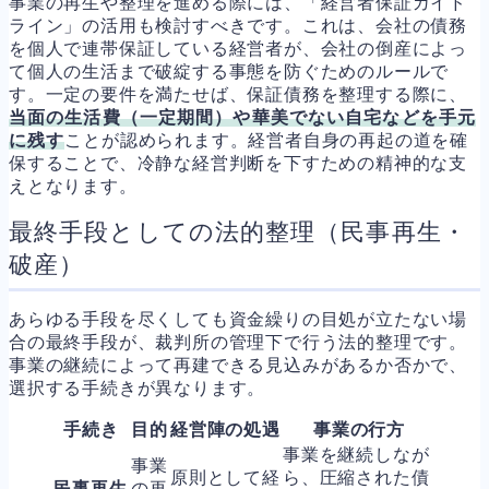
事業の再生や整理を進める際には、「経営者保証ガイド
ライン」の活用も検討すべきです。これは、会社の債務
を個人で連帯保証している経営者が、会社の倒産によっ
て個人の生活まで破綻する事態を防ぐためのルールで
す。一定の要件を満たせば、保証債務を整理する際に、
当面の生活費（一定期間）や華美でない自宅などを手元
に残す
ことが認められます。経営者自身の再起の道を確
保することで、冷静な経営判断を下すための精神的な支
えとなります。
最終手段としての法的整理（民事再生・
破産）
あらゆる手段を尽くしても資金繰りの目処が立たない場
合の最終手段が、裁判所の管理下で行う法的整理です。
事業の継続によって再建できる見込みがあるか否かで、
選択する手続きが異なります。
手続き
目的
経営陣の処遇
事業の行方
事業を継続しなが
事業
原則として経
ら、圧縮された債
民事再生
の再