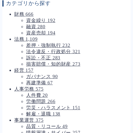
カテゴリから探す
財務
666
資金繰り
192
融資
280
資産売却
194
法務
1,109
差押・強制執行
232
法令違反・行政処分
321
訴訟・不正
283
損害賠償・知的財産
273
経営
157
ガバナンス
90
再建準備
67
人事労務
575
人件費
20
労働問題
266
労災・ハラスメント
151
解雇・退職
138
事業運営
375
品質・リコール
49
情報漏洩・サイバー
257