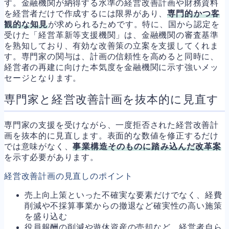
す。金融機関が納得する水準の経営改善計画や財務資料
を経営者だけで作成するには限界があり、
専門的かつ客
観的な知見
が求められるためです。特に、国から認定を
受けた「経営革新等支援機関」は、金融機関の審査基準
を熟知しており、有効な改善策の立案を支援してくれま
す。専門家の関与は、計画の信頼性を高めると同時に、
経営者の再建に向けた本気度を金融機関に示す強いメッ
セージとなります。
専門家と経営改善計画を抜本的に見直す
専門家の支援を受けながら、一度拒否された経営改善計
画を抜本的に見直します。表面的な数値を修正するだけ
では意味がなく、
事業構造そのものに踏み込んだ改革案
を示す必要があります。
経営改善計画の見直しのポイント
売上向上策といった不確実な要素だけでなく、経費
削減や不採算事業からの撤退など確実性の高い施策
を盛り込む
役員報酬の削減や遊休資産の売却など、経営者自ら